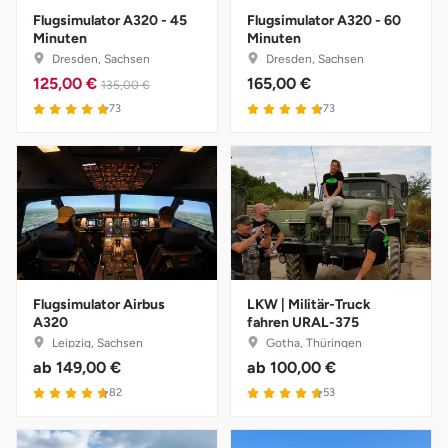
Flugsimulator A320 - 45
Flugsimulator A320 - 60
Minuten
Minuten
Bruchköbel
Münster
Sangerhausen
Dresden, Sachsen
Dresden, Sachsen
125,00 €
165,00 €
135,00 €
Bruchsal
Nürnberg
Sonneberg
73
73
Burghausen
Oberlausitz
Suhl
Calw
Pirna
Unterwellenborn
Chemnitz
Riesa
Weimar
Cloppenburg
Ruhrgebiet
Weißenfels
Flugsimulator Airbus
LKW | Militär-Truck
A320
fahren URAL-375
Leipzig, Sachsen
Gotha, Thüringen
Coburg
Strausberg (Berlin/Brandenburg)
Witterda
ab
149,00 €
ab
100,00 €
82
53
Cottbus
Sömmerda