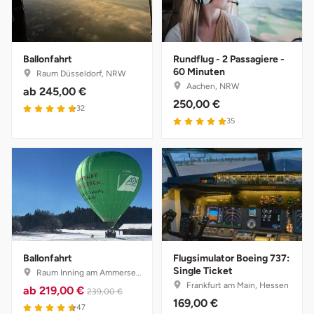
Saarbrücken
Salzgitter
Ballonfahrt
Rundflug - 2 Passagiere -
60 Minuten
Raum Düsseldorf, NRW
Aachen, NRW
ab
245,00 €
Schongau
250,00 €
32
35
Schwabach
Schweinfurt
Schwerin
Segeberg
Ballonfahrt
Flugsimulator Boeing 737:
Seligenstadt
Single Ticket
Raum Inning am Ammersee, Bayern
Frankfurt am Main, Hessen
ab
219,00 €
239,00 €
169,00 €
Speyer
47