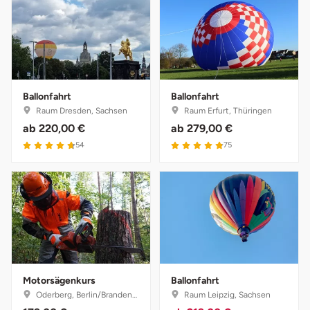
Darmstadt
Weimar
Deggendorf
sächsische Schweiz
Dessau
Ballonfahrt
Ballonfahrt
Dietzenbach
Raum Dresden, Sachsen
Raum Erfurt, Thüringen
ab
220,00 €
ab
279,00 €
Dingolfing
54
75
Dorsten
Dortmund
Dresden
Motorsägenkurs
Ballonfahrt
Duisburg
Oderberg, Berlin/Brandenburg
Raum Leipzig, Sachsen