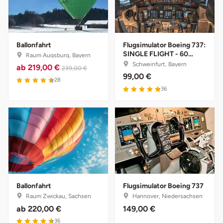
Lüneburg
Ballonfahrt
Flugsimulator Boeing 737:
Magdeburg
SINGLE FLIGHT - 60
Raum Augsburg, Bayern
Minuten
Schweinfurt, Bayern
ab
219,00 €
239,00 €
Main-Kinzig-Kreis
99,00 €
28
36
Mainz
Mannheim
Mecklenburgische Seenplatte
Meiningen
Ballonfahrt
Flugsimulator Boeing 737
Raum Zwickau, Sachsen
Hannover, Niedersachsen
Merzig
ab
220,00 €
149,00 €
36