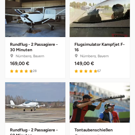
Ostholstein
Ostprignitz-Ruppin
Oy-Mittelberg
Rundflug - 2 Passagiere -
Flugsimulator Kampfjet F-
30 Minuten
16
Passau
Nürnberg, Bayern
Nürnberg, Bayern
169,00 €
149,00 €
Pforzheim
28
67
Pinneberg
Pirna
Plön
Potsdam
Rundflug - 2 Passagiere -
Tontaubenschießen