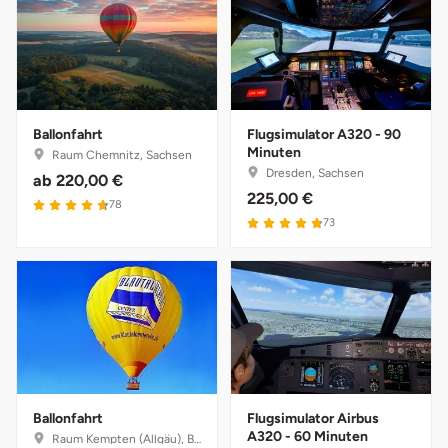
Karlsruhe
Kassel
Ballonfahrt
Flugsimulator A320 - 90
Kempten
Minuten
Raum Chemnitz, Sachsen
Dresden, Sachsen
ab
220,00 €
Kerken
225,00 €
78
73
Kiel
Koblenz
Kronach
Kulmbach
Ballonfahrt
Flugsimulator Airbus
A320 - 60 Minuten
Köln
Raum Kempten (Allgäu), Bayern