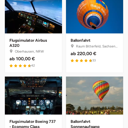
Vorpommern-Greifswald
Vorpommern-Rügen
Flugsimulator Airbus
Ballonfahrt
Weimar
A320
Raum Bitterfeld, Sachsen-Anhalt
Oberhausen, NRW
ab
220,00 €
Wertach
ab
100,00 €
33
42
Wesel
Witten
Würzburg
Zweibrücken
Flugsimulator Boeing 737
Ballonfahrt
- Economy Class
Sonnenaufgang