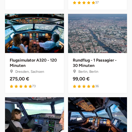
37
Stade
Steinburg
Stendal
Stettiner Haff
Flugsimulator A320 - 120
Rundflug - 1 Passagier -
Minuten
30 Minuten
Stormarn
Dresden, Sachsen
Berlin, Berlin
275,00 €
99,00 €
Straubing
73
36
Stuttgart
Sulz am Neckar
Tannheimer Tal