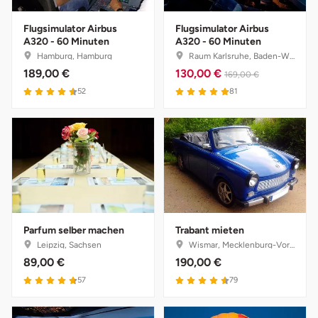
Flugsimulator Airbus
Flugsimulator Airbus
Tegernsee
A320 - 60 Minuten
A320 - 60 Minuten
Hamburg, Hamburg
Raum Karlsruhe, Baden-Württemberg
Teltow-Fläming
189,00 €
130,00 €
169,00 €
52
81
Trier
Uckermark
Uelzen
Ulm
Parfum selber machen
Trabant mieten
Leipzig, Sachsen
Wismar, Mecklenburg-Vorpommern
Usedom
89,00 €
190,00 €
57
79
Viersen
Villingen Schwenningen