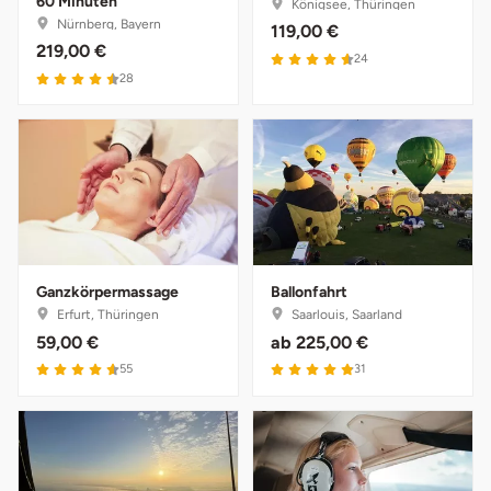
60 Minuten
Königsee, Thüringen
Nürnberg, Bayern
Potsdam-Mittelmark
119,00 €
219,00 €
24
28
Prignitz
Regensburg
Rendsburg Eckernförde
Rheine
Ganzkörpermassage
Ballonfahrt
Rodgau
Erfurt, Thüringen
Saarlouis, Saarland
59,00 €
ab
225,00 €
Rostock
55
31
Rottweil
Rügen