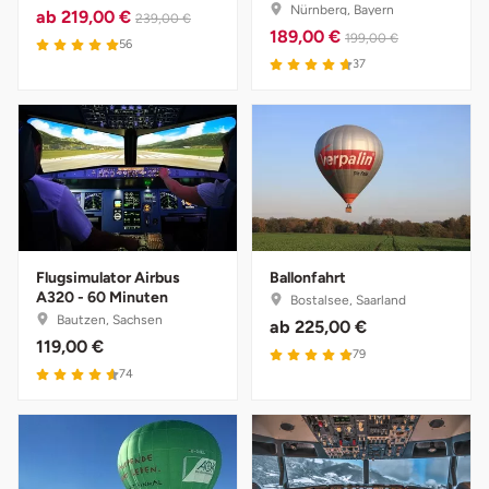
Nürnberg, Bayern
ab
219,00 €
239,00 €
189,00 €
199,00 €
Landkreis Rostock
56
37
Landshut
Langenselbold
Leipzig
Leutkirch
Flugsimulator Airbus
Ballonfahrt
A320 - 60 Minuten
Bostalsee, Saarland
Bautzen, Sachsen
Ludwigslust-Parchim
ab
225,00 €
119,00 €
79
74
Löbau
Lübeck
Lüchow-Dannenberg