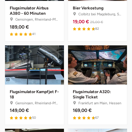
Neumünster
Flugsimulator Airbus
Bier Verkostung
A380 - 60 Minuten
Colbitz bei Magdeburg, Sachsen-Anhalt
Nidda
Gensingen, Rheinland-Pfalz
19,00 €
25,00 €
189,00 €
82
Nordwestmecklenburg
41
Nürnberg
Oberhavel
Odenwald
Flugsimulator Kampfjet F-
Flugsimulator A320:
Oder-Spree
18
Single Ticket
Gensingen, Rheinland-Pfalz
Frankfurt am Main, Hessen
Oldenburg
149,00 €
169,00 €
50
67
Osnabrück