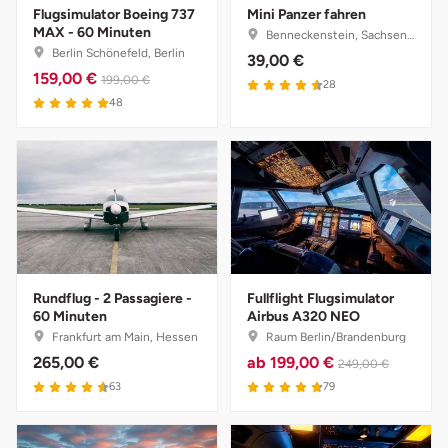
Flugsimulator Boeing 737
Mini Panzer fahren
Herzogenaurach
MAX - 60 Minuten
Benneckenstein, Sachsen-Anhalt
Berlin Schönefeld, Berlin
39,00 €
159,00 €
Herzogtum Lauenburg
199,00 €
28
48
Homburg
Horb am Neckar
Ibbenbüren
Ingolstadt
Rundflug - 2 Passagiere -
Fullflight Flugsimulator
60 Minuten
Airbus A320 NEO
Jena
Frankfurt am Main, Hessen
Raum Berlin/Brandenburg
265,00 €
ab
199,00 €
249,00 €
Jerichower Land
63
79
Kamp-Lintfort