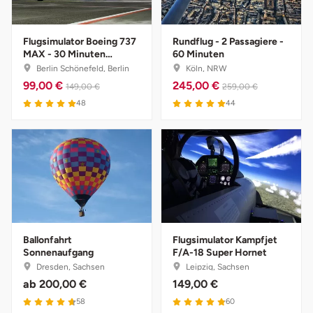
Fürstenfeldbruck
Flugsimulator Boeing 737
Rundflug - 2 Passagiere -
Fürth
MAX - 30 Minuten
60 Minuten
Schnupperkurs
Berlin Schönefeld, Berlin
Köln, NRW
Geiselwind
99,00 €
245,00 €
149,00 €
259,00 €
48
44
Gelnhausen
Gera
Gersfeld
Gotha
Ballonfahrt
Flugsimulator Kampfjet
Sonnenaufgang
F/A-18 Super Hornet
Göppingen
Dresden, Sachsen
Leipzig, Sachsen
ab
200,00 €
149,00 €
Görlitz
58
60