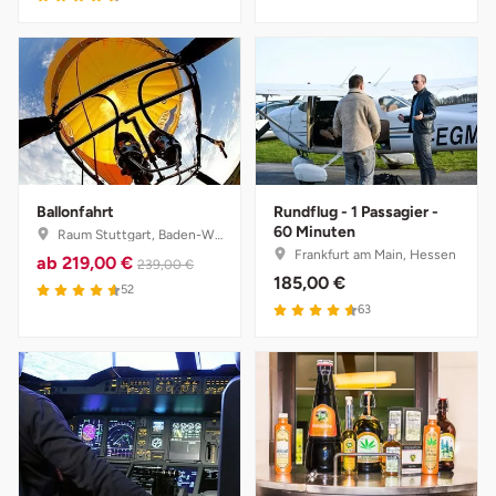
Mettingen
Moers
Märkisch-Oderland
Mönchengladbach
Ballonfahrt
Rundflug - 1 Passagier -
München
60 Minuten
Raum Stuttgart, Baden-Württemberg
Frankfurt am Main, Hessen
ab
219,00 €
239,00 €
185,00 €
Münster
52
63
Nagold
Neckarsulm
Nesselwang