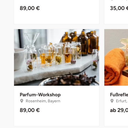
Fürstenfeldbruck
89,00 €
35,00 
Fürth
Geiselwind
Gelnhausen
Gera
Gersfeld
Gotha
Parfum-Workshop
Fußrefl
Rosenheim, Bayern
Erfurt
Göppingen
89,00 €
ab
29,
Görlitz