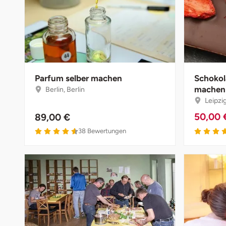
Bruchköbel
Münster
Sangerhausen
Bruchsal
Nürnberg
Sonneberg
Burghausen
Oberlausitz
Suhl
Parfum selber machen
Schokol
machen
Berlin, Berlin
Calw
Pirna
Unterwellenborn
Leipzi
50,00
89,00 €
Chemnitz
Riesa
Weimar
38
Bewertungen
Cloppenburg
Ruhrgebiet
Weißenfels
Coburg
Strausberg (Berlin/Brandenburg)
Witterda
Cottbus
Sömmerda