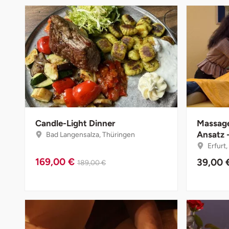
Halle
Hamburg
Hanau
Hannover
Haßfurt
Candle-Light Dinner
Massage
Ansatz 
Bad Langensalza, Thüringen
Heidelberg
Erfurt
169,00 €
39,00 
189,00 €
Heidenheim
Heilbronn
Heldburg