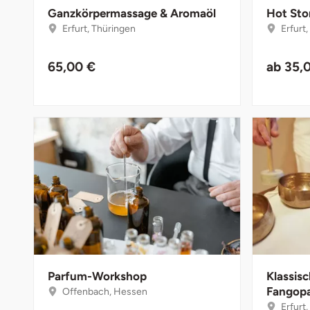
Düsseldorf
Ganzkörpermassage & Aromaöl
Hot Sto
Erfurt, Thüringen
Erfurt
Erfurt
65,00 €
ab
35,
Erlangen
Essen
Flensburg
Frankfurt am Main
Freiberg
Freiburg
Parfum-Workshop
Klassis
Fulda
Fangop
Offenbach, Hessen
Erfurt