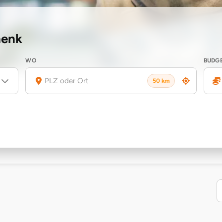
henk
WO
BUDG
50 km