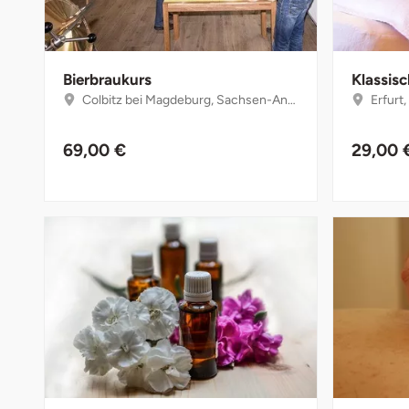
Darmstadt
Weimar
Deggendorf
sächsische Schweiz
Bierbraukurs
Klassis
Dessau
Colbitz bei Magdeburg, Sachsen-Anhalt
Erfurt
Dietzenbach
69,00 €
29,00 
Dingolfing
Dorsten
Dortmund
Dresden
Duisburg