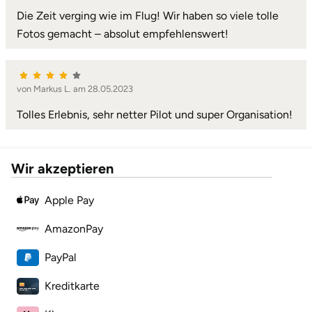
Die Zeit verging wie im Flug! Wir haben so viele tolle
Fotos gemacht – absolut empfehlenswert!
Lüneburg
Magdeburg
von Markus L. am 28.05.2023
Main-Kinzig-Kreis
Tolles Erlebnis, sehr netter Pilot und super Organisation!
Mainz
Wir akzeptieren
Mannheim
Apple Pay
Mecklenburgische Seenplatte
AmazonPay
Meiningen
PayPal
Merzig
Kreditkarte