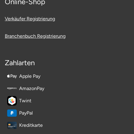
Online-Shop
Saarbrücken
Verkäufer Registrierung
Salzgitter
Branchenbuch Registrierung
Schongau
Schwabach
Zahlarten
Schweinfurt
Apple Pay
Schwerin
AmazonPay
Segeberg
Twint
PayPal
Seligenstadt
Kreditkarte
Speyer