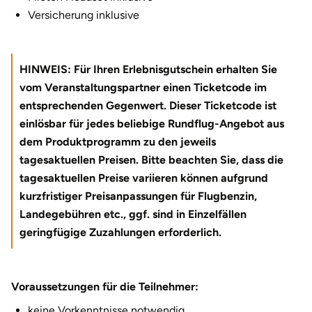
Versicherung inklusive
Halle
Hamburg
HINWEIS: Für Ihren Erlebnisgutschein erhalten Sie
Hanau
vom Veranstaltungspartner einen Ticketcode im
entsprechenden Gegenwert. Dieser Ticketcode ist
Hannover
einlösbar für jedes beliebige Rundflug-Angebot aus
dem Produktprogramm zu den jeweils
Haßfurt
tagesaktuellen Preisen. Bitte beachten Sie, dass die
tagesaktuellen Preise variieren können aufgrund
Heidelberg
kurzfristiger Preisanpassungen für Flugbenzin,
Landegebühren etc., ggf. sind in Einzelfällen
Heidenheim
geringfügige Zuzahlungen erforderlich.
Heilbronn
Voraussetzungen für die Teilnehmer:
Heldburg
keine Vorkenntnisse notwendig