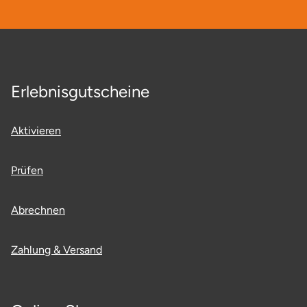
Potsdam-Mittelmark
Prignitz
Regensburg
Erlebnisgutscheine
Rendsburg Eckernförde
Aktivieren
Rheine
Prüfen
Rodgau
Abrechnen
Rostock
Zahlung & Versand
Rottweil
Rügen