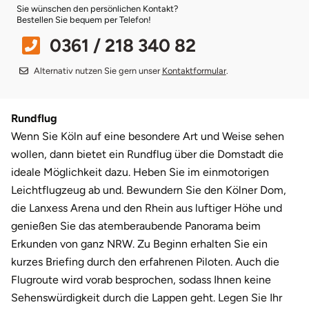
Darmstadt
Weimar
Sie wünschen den persönlichen Kontakt?
Bestellen Sie bequem per Telefon!
Deggendorf
sächsische Schweiz
0361 / 218 340 82
Alternativ nutzen Sie gern unser
Kontaktformular
.
Dessau
Dietzenbach
Rundflug
Wenn Sie Köln auf eine besondere Art und Weise sehen
Dingolfing
wollen, dann bietet ein Rundflug über die Domstadt die
ideale Möglichkeit dazu. Heben Sie im einmotorigen
Dorsten
Leichtflugzeug ab und. Bewundern Sie den Kölner Dom,
die Lanxess Arena und den Rhein aus luftiger Höhe und
Dortmund
genießen Sie das atemberaubende Panorama beim
Erkunden von ganz NRW. Zu Beginn erhalten Sie ein
Dresden
kurzes Briefing durch den erfahrenen Piloten. Auch die
Flugroute wird vorab besprochen, sodass Ihnen keine
Duisburg
Sehenswürdigkeit durch die Lappen geht. Legen Sie Ihr