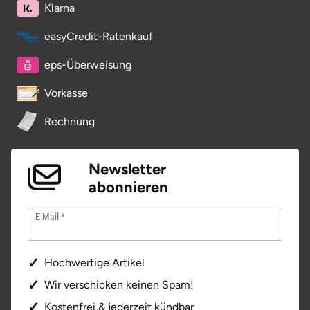
Klarna
Stade
easyCredit-Ratenkauf
Steinburg
eps-Überweisung
Vorkasse
Stendal
Rechnung
Stettiner Haff
Stormarn
Newsletter
abonnieren
Straubing
E-Mail
Stuttgart
Hochwertige Artikel
Sulz am Neckar
Wir verschicken keinen Spam!
Tannheimer Tal
Kostenfrei & jederzeit kündbar