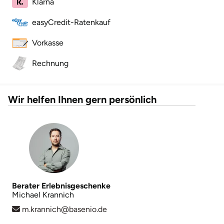
Klarna
Mettingen
easyCredit-Ratenkauf
Moers
Vorkasse
Märkisch-Oderland
Rechnung
Mönchengladbach
Wir helfen Ihnen gern persönlich
München
Münster
Nagold
Neckarsulm
Berater Erlebnisgeschenke
Michael Krannich
Nesselwang
m.krannich@basenio.de