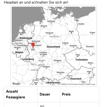
Headset an und schnallen Sie sich an!
Düsseldorf
Erfurt
Erlangen
Essen
Flensburg
Frankfurt am Main
Freiberg
Freiburg
Anzahl
Dauer
Preis
Passagiere
Fulda
30