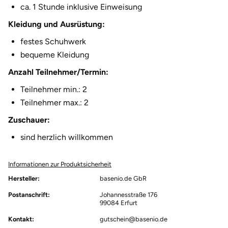
ca. 1 Stunde inklusive Einweisung
Karlsruhe
Kleidung und Ausrüstung:
festes Schuhwerk
Kassel
bequeme Kleidung
Kempten
Anzahl Teilnehmer/Termin:
Teilnehmer min.: 2
Kerken
Teilnehmer max.: 2
Zuschauer:
Kiel
sind herzlich willkommen
Koblenz
Informationen zur Produktsicherheit
Kronach
Hersteller:
basenio.de GbR
Postanschrift:
Johannesstraße 176
Kulmbach
99084 Erfurt
Kontakt:
gutschein@basenio.de
Köln