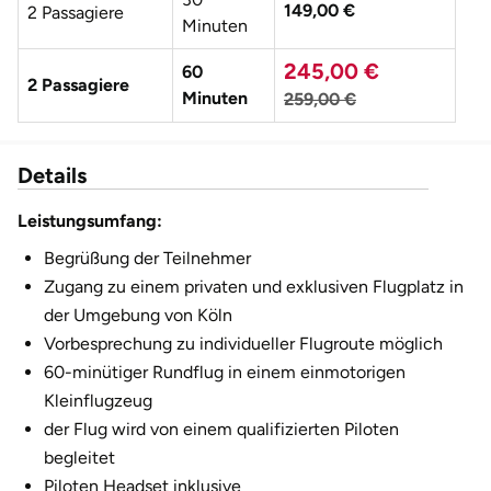
149,00 €
2 Passagiere
Fürstenfeldbruck
Minuten
245,00 €
60
Fürth
2 Passagiere
Minuten
259,00 €
Geiselwind
Details
Gelnhausen
Leistungsumfang:
Gera
Begrüßung der Teilnehmer
Zugang zu einem privaten und exklusiven Flugplatz in
Gersfeld
der Umgebung von Köln
Vorbesprechung zu individueller Flugroute möglich
Gotha
60-minütiger Rundflug in einem einmotorigen
Kleinflugzeug
Göppingen
der Flug wird von einem qualifizierten Piloten
begleitet
Görlitz
Piloten Headset inklusive