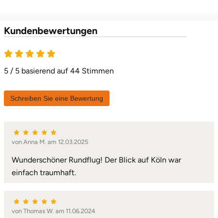
Landkreis Rostock
Kundenbewertungen
Landshut
Langenselbold
5 / 5 basierend auf 44 Stimmen
Leipzig
Schreiben Sie eine Bewertung
Leutkirch
von Anna M. am 12.03.2025
Ludwigslust-Parchim
Wunderschöner Rundflug! Der Blick auf Köln war
Löbau
einfach traumhaft.
Lübeck
von Thomas W. am 11.06.2024
Lüchow-Dannenberg