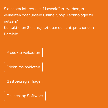
Ostholstein
®
Sie haben Interesse auf basenio
zu werben, zu
verkaufen oder unsere Online-Shop-Technologie zu
Ostprignitz-Ruppin
nutzen?
Kontaktieren Sie uns jetzt über den entsprechenden
Oy-Mittelberg
Bereich:
Passau
Produkte verkaufen
Pforzheim
Pinneberg
Erlebnisse anbieten
Pirna
Gastbeitrag anfragen
Plön
Onlineshop Software
Potsdam