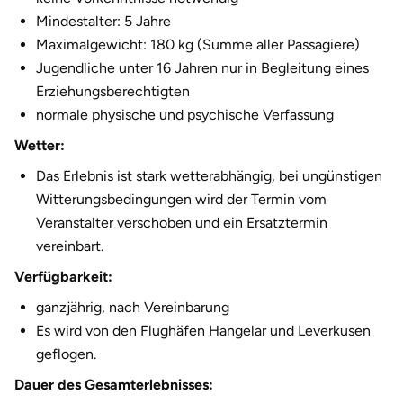
Mindestalter: 5 Jahre
Herzogenaurach
Maximalgewicht: 180 kg (Summe aller Passagiere)
Jugendliche unter 16 Jahren nur in Begleitung eines
Herzogtum Lauenburg
Erziehungsberechtigten
normale physische und psychische Verfassung
Homburg
Wetter:
Horb am Neckar
Das Erlebnis ist stark wetterabhängig, bei ungünstigen
Witterungsbedingungen wird der Termin vom
Ibbenbüren
Veranstalter verschoben und ein Ersatztermin
vereinbart.
Ingolstadt
Verfügbarkeit:
Jena
ganzjährig, nach Vereinbarung
Es wird von den Flughäfen Hangelar und Leverkusen
Jerichower Land
geflogen.
Dauer des Gesamterlebnisses:
Kamp-Lintfort