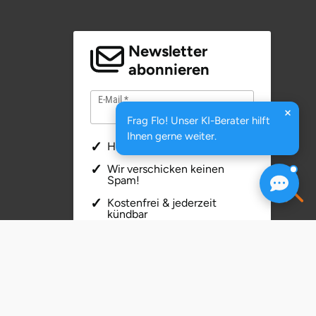
Newsletter
abonnieren
E-Mail
Frag Flo! Unser KI-Berater hilft
Ihnen gerne weiter.
Hochwertige Artikel
Wir verschicken keinen
Spam!
Kostenfrei & jederzeit
kündbar
Ihre Daten sind sicher. Ihre Angaben
werden ausschließlich zur Bearbeitung
Ihres Anliegens verwendet.
Weitere
Informationen zum Datenschutz
JETZT ANMELDEN