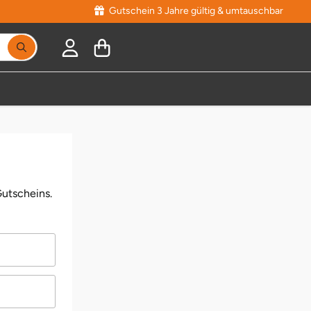
Gutschein 3 Jahre gültig & umtauschbar
utscheins.