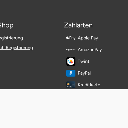
Shop
Zahlarten
gistrierung
Apple Pay
h Registrierung
AmazonPay
Twint
PayPal
Kreditkarte
Klarna
easyCredit-Ratenkauf
eps-Überweisung