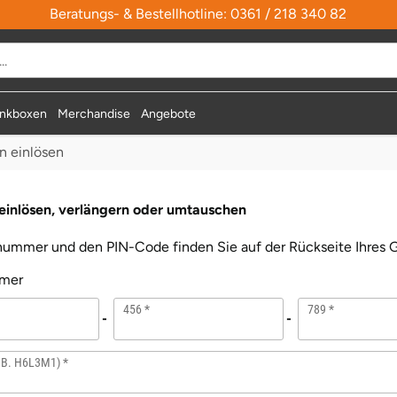
Beratungs- & Bestellhotline: 0361 / 218 340 82
nkboxen
Merchandise
Angebote
n einlösen
einlösen, verlängern oder umtauschen
nummer und den PIN-Code finden Sie auf der Rückseite Ihres G
mer
456
789
.B. H6L3M1)