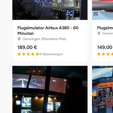
Darmstadt
Weimar
Deggendorf
sächsische Schweiz
Dessau
Flugsimulator Airbus A380 - 60
Flugsim
Minuten
Gensin
Dietzenbach
Gensingen, Rheinland-Pfalz
189,00 €
149,00
Dingolfing
41
Bewertungen
Dorsten
Dortmund
Dresden
Duisburg