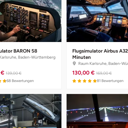
ulator BARON 58
Flugsimulator Airbus A32
Minuten
arlsruhe, Baden-Württemberg
Raum Karlsruhe, Baden-Wü
 €
130,00 €
139,00 €
169,00 €
68
Bewertungen
81
Bewertungen