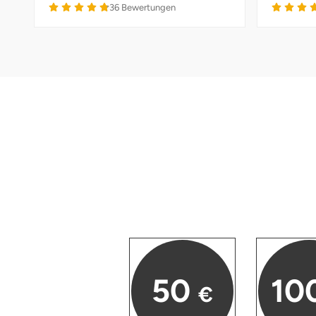
36
Bewertungen
Halle
Hamburg
Hanau
Hannover
Haßfurt
Heidelberg
Heidenheim
Heilbronn
50
10
€
Heldburg