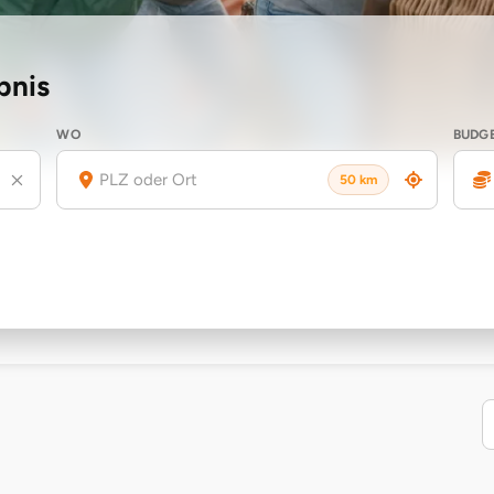
bnis
WO
BUDG
50 km