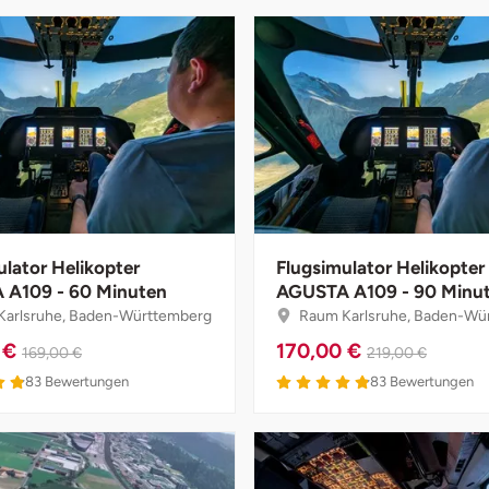
ulator Helikopter
Flugsimulator Helikopter
A109 - 60 Minuten
AGUSTA A109 - 90 Minu
arlsruhe, Baden-Württemberg
Raum Karlsruhe, Baden-Wü
 €
170,00 €
169,00 €
219,00 €
83
Bewertungen
83
Bewertungen