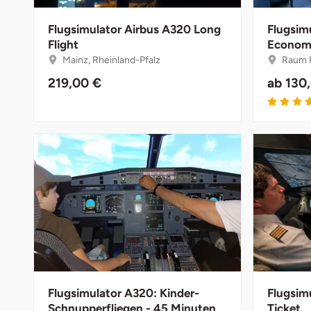
Düsseldorf
Flugsimulator Airbus A320 Long
Flugsim
Erfurt
Flight
Econom
Mainz, Rheinland-Pfalz
Raum F
Erlangen
219,00 €
ab
130
Essen
Flensburg
Frankfurt am Main
Freiberg
Freiburg
Fulda
Flugsimulator A320: Kinder-
Flugsim
Schnupperfliegen - 45 Minuten
Ticket