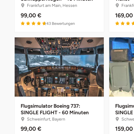
Fürstenfeldbruck
Frankfurt am Main, Hessen
Frankf
99,00 €
169,00
Fürth
43
Bewertungen
Geiselwind
Gelnhausen
Gera
Gersfeld
Gotha
Flugsimulator Boeing 737:
Flugsim
Göppingen
SINGLE FLIGHT - 60 Minuten
SINGLE 
Schweinfurt, Bayern
Schwei
Görlitz
99,00 €
159,00