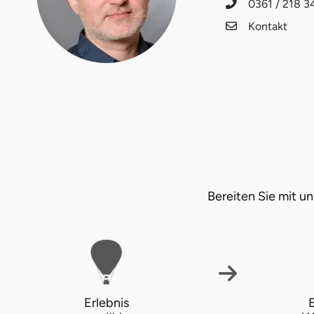
0361 / 218 3
Fürstenfeldbruck
Kontakt
Fürth
Geiselwind
Gelnhausen
Gera
Gersfeld
Bereiten Sie mit 
Gotha
Göppingen
Görlitz
Erlebnis
E