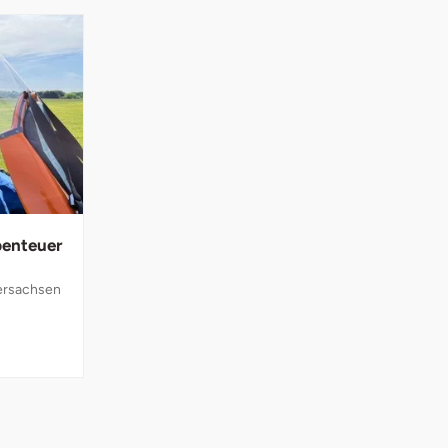
benteuer
ersachsen