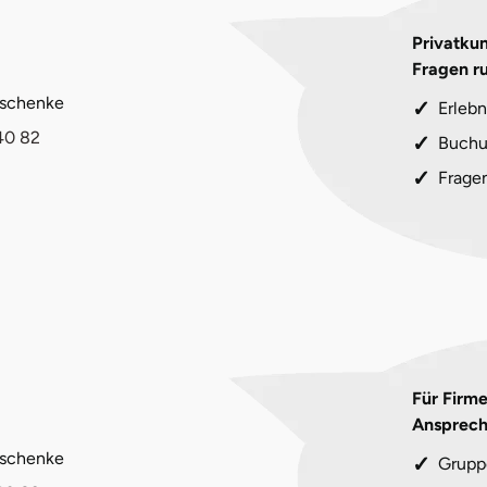
Privatkun
Fragen r
eschenke
Erlebn
40 82
Buchu
Frage
Für Firm
Ansprech
eschenke
Grupp