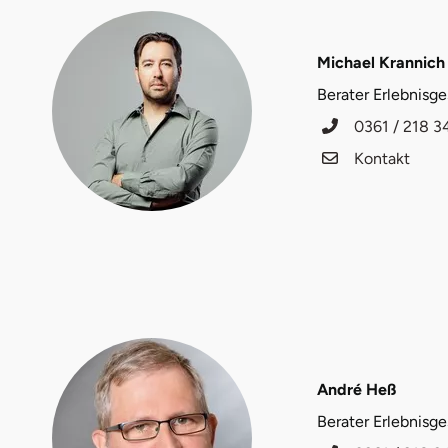
Düsseldorf
Erfurt
Michael Krannich
Berater Erlebnisg
Erlangen
0361 / 218 3
Kontakt
Essen
Flensburg
Frankfurt am Main
Freiberg
Freiburg
André Heß
Fulda
Berater Erlebnisg