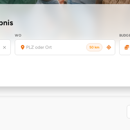
bnis
WO
BUDG
50 km