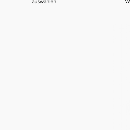
auswählen
W
Halle
Hamburg
Hanau
Hannover
Haßfurt
Heidelberg
Heidenheim
Heilbronn
Heldburg