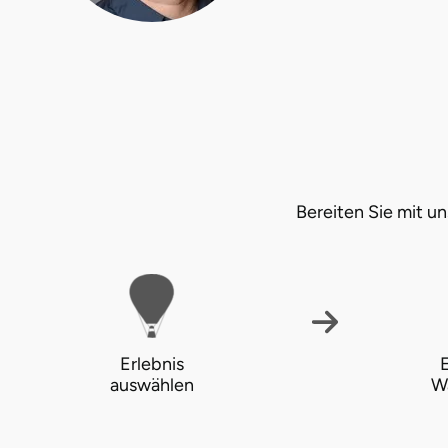
Halle
Hamburg
Hanau
Hannover
Bereiten Sie mit 
Haßfurt
Heidelberg
Heidenheim
Erlebnis
E
Heilbronn
auswählen
W
Heldburg