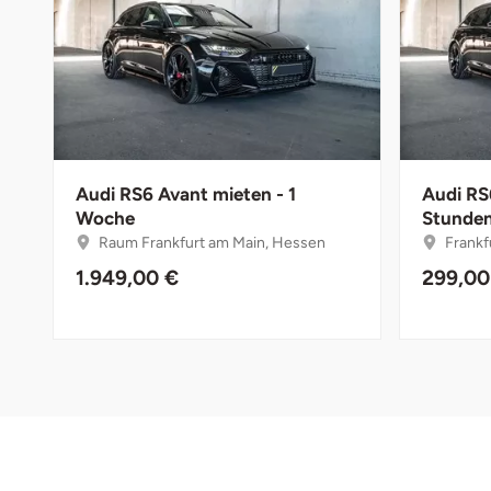
Bruchköbel
Münster
Sangerhausen
Bruchsal
Nürnberg
Sonneberg
Burghausen
Oberlausitz
Suhl
Audi RS6 Avant mieten - 1
Audi RS
Woche
Stunden
Calw
Pirna
Unterwellenborn
Raum Frankfurt am Main, Hessen
Frankf
Chemnitz
Riesa
Weimar
1.949,00 €
299,00
Cloppenburg
Ruhrgebiet
Weißenfels
Coburg
Strausberg (Berlin/Brandenburg)
Witterda
Cottbus
Sömmerda