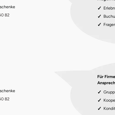
eschenke
Erlebn
40 82
Buchu
Frage
Für Firm
Ansprech
eschenke
Grupp
40 82
Koope
Kondi