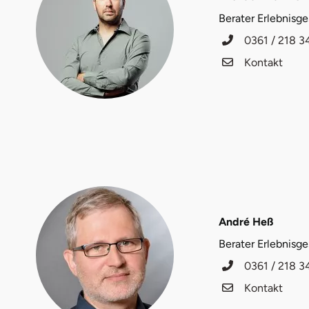
Fürstenfeldbruck
Berater Erlebnisg
0361 / 218 3
Fürth
Kontakt
Geiselwind
Gelnhausen
Gera
Gersfeld
Gotha
André Heß
Berater Erlebnisg
Göppingen
0361 / 218 3
Kontakt
Görlitz