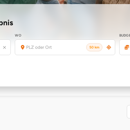
bnis
WO
BUDG
50 km