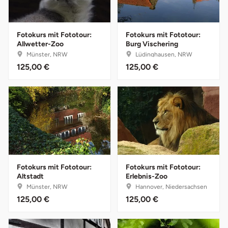
Fürstenfeldbruck
Fürth
Fotokurs mit Fototour:
Fotokurs mit Fototour:
Allwetter-Zoo
Burg Vischering
Münster, NRW
Lüdinghausen, NRW
Geiselwind
125,00 €
125,00 €
Gelnhausen
Gera
Gersfeld
Gotha
Fotokurs mit Fototour:
Fotokurs mit Fototour:
Altstadt
Erlebnis-Zoo
Münster, NRW
Hannover, Niedersachsen
Göppingen
125,00 €
125,00 €
Görlitz