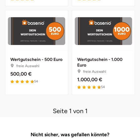
Lüneburg
Magdeburg
Main-Kinzig-Kreis
Wertgutschein - 500 Euro
Wertgutschein - 1.000
Mainz
Euro
freie Auswahl
freie Auswahl
500,00 €
Mannheim
1.000,00 €
4.7 von 5
54
4.7 von 5
54
Mecklenburgische Seenplatte
Seite 1 von 1
Meiningen
Merzig
Nicht sicher, was gefallen könnte?