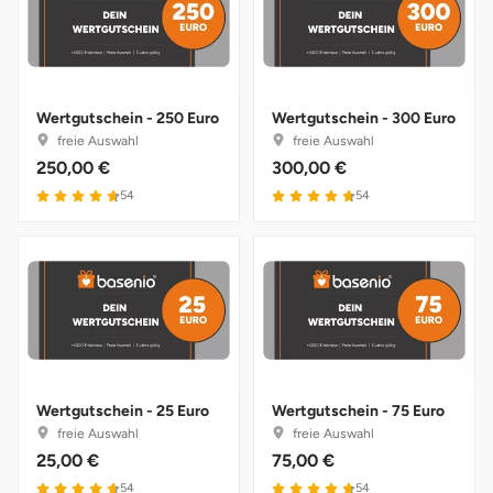
Landkreis Rostock
Landshut
Wertgutschein - 250 Euro
Wertgutschein - 300 Euro
freie Auswahl
freie Auswahl
Langenselbold
250,00 €
300,00 €
4.7 von 5
4.7 von 5
54
54
Leipzig
Leutkirch
Ludwigslust-Parchim
Löbau
Wertgutschein - 25 Euro
Wertgutschein - 75 Euro
freie Auswahl
freie Auswahl
Lübeck
25,00 €
75,00 €
4.7 von 5
4.7 von 5
54
54
Lüchow-Dannenberg