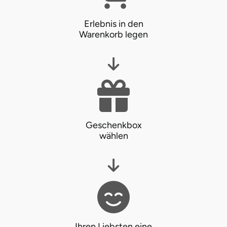
Tegernsee
Erlebnis in den
Warenkorb legen
Teltow-Fläming
Trier
Uckermark
Geschenkbox
Uelzen
wählen
Ulm
Usedom
Viersen
Ihren Liebsten eine
Villingen Schwenningen