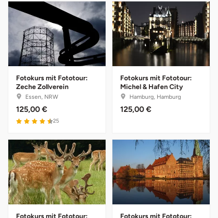
Darmstadt
Weimar
Deggendorf
sächsische Schweiz
Dessau
Dietzenbach
Fotokurs mit Fototour:
Fotokurs mit Fototour:
Zeche Zollverein
Michel & Hafen City
Essen, NRW
Hamburg, Hamburg
Dingolfing
125,00 €
125,00 €
4.5 von 5
25
Dorsten
Dortmund
Dresden
Duisburg
Fotokurs mit Fototour:
Fotokurs mit Fototour: