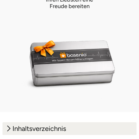
Freude bereiten
Vorpommern-Greifswald
Vorpommern-Rügen
Weimar
Wertach
Wesel
Witten
Würzburg
Zweibrücken
Inhaltsverzeichnis