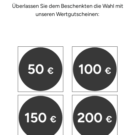
Mettingen
Überlassen Sie dem Beschenkten die Wahl mit
unseren
Wertgutscheinen:
Moers
Märkisch-Oderland
Mönchengladbach
München
50
100
€
€
Münster
Nagold
Neckarsulm
150
200
€
€
Nesselwang