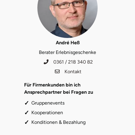
Saarbrücken
Salzgitter
Schongau
André Heß
Berater Erlebnisgeschenke
Schwabach
0361 / 218 340 82
Schweinfurt
Kontakt
Für Firmenkunden bin ich
Schwerin
Ansprechpartner bei Fragen zu
Segeberg
Gruppenevents
Kooperationen
Seligenstadt
Konditionen & Bezahlung
Speyer