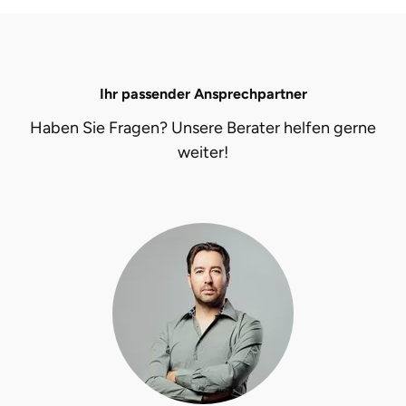
Ostholstein
Ostprignitz-Ruppin
Ihr passender Ansprechpartner
Oy-Mittelberg
Haben Sie Fragen? Unsere Berater helfen gerne
weiter!
Passau
Pforzheim
Pinneberg
Pirna
Plön
Potsdam