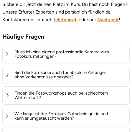
Sichere dir jetzt deinen Platz im Kurs. Du hast noch Fragen?
Unsere Erfurter Experten sind persönlich für dich da.
Kontaktiere uns einfach
telefonisch
oder per
Nachricht
!
Häufige Fragen
Muss ich eine eigene professionelle Kamera zum
Fotokurs mitbringen?
Das hängt ganz vom gewählten Kurs ab. Für unsere
Sind die Fotokurse auch für absolute Anfänger
klassischen Fotokurse für Anfänger und Fortgeschrittene
ohne Vorkenntnisse geeignet?
ist eine eigene Spiegelreflex-, System- oder
Ja, absolut! Wir bieten spezielle Fotokurse für Anfänger
Bridgekamera ideal, um die Einstellungen direkt am
Finden die Fotoworkshops auch bei schlechtem
und Einsteiger an, die genau darauf ausgelegt sind. Du
Wetter statt?
eigenen Gerät zu lernen. Für den Smartphone-Fotografie-
musst vorab nicht wissen, was Blende, ISO oder
Kurs reicht logischerweise dein normales Handy völlig
Fotografie lebt von unterschiedlichen Lichtstimmungen –
Belichtungszeit bedeuten – die erfahrenen Profi-
Wie lange ist der Fotokurs-Gutschein gültig und
aus. Details zu benötigtem Equipment findest du immer in
auch bewölkter Himmel oder Regen bieten spannende
kann er umgetauscht werden?
Fotografen erklären dir alles Schritt für Schritt und von
der jeweiligen Erlebnisbeschreibung.
Motive! Viele Fotoworkshops im Freien (wie Landschafts-
Grund auf in einer entspannten Atmosphäre.
Dein Gutschein bietet dir maximale Flexibilität: Er ist volle