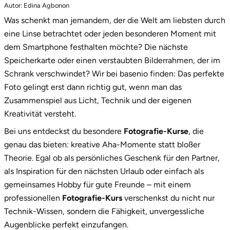
Zwickau
Autor: Edina Agbonon
1.
Perspektive, Licht oder echtes Bilderglück?
Was schenkt man jemandem, der die Welt am liebsten durch
2.
Ein Geschenk, das Eindruck macht: die
Öhringen
eine Linse betrachtet oder jeden besonderen Moment mit
exklusive Box
dem Smartphone festhalten möchte? Die nächste
Speicherkarte oder einen verstaubten Bilderrahmen, der im
3.
Starte jetzt dein nächstes Abenteuer!
Schrank verschwindet? Wir bei basenio finden: Das perfekte
Foto gelingt erst dann richtig gut, wenn man das
Zusammenspiel aus Licht, Technik und der eigenen
Kreativität versteht.
Bei uns entdeckst du besondere
Fotografie-Kurse
, die
genau das bieten: kreative Aha-Momente statt bloßer
Theorie. Egal ob als persönliches Geschenk für den Partner,
als Inspiration für den nächsten Urlaub oder einfach als
gemeinsames Hobby für gute Freunde – mit einem
professionellen
Fotografie-Kurs
verschenkst du nicht nur
Technik-Wissen, sondern die Fähigkeit, unvergessliche
Augenblicke perfekt einzufangen.