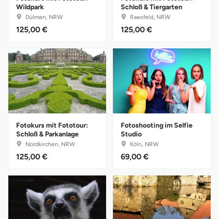
Düsseldorf
Wildpark
Schloß & Tiergarten
Dülmen, NRW
Raesfeld, NRW
125,00 €
125,00 €
Erfurt
Erlangen
Essen
Flensburg
Fotokurs mit Fototour:
Fotoshooting im Selfie
Frankfurt am Main
Schloß & Parkanlage
Studio
Nordkirchen, NRW
Köln, NRW
Freiberg
125,00 €
69,00 €
Freiburg
Fulda