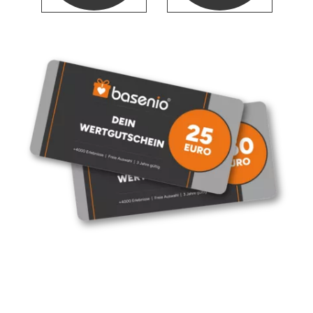
Neumünster
Nidda
Nordwestmecklenburg
Nürnberg
Oberhavel
Odenwald
Oder-Spree
Oldenburg
Osnabrück