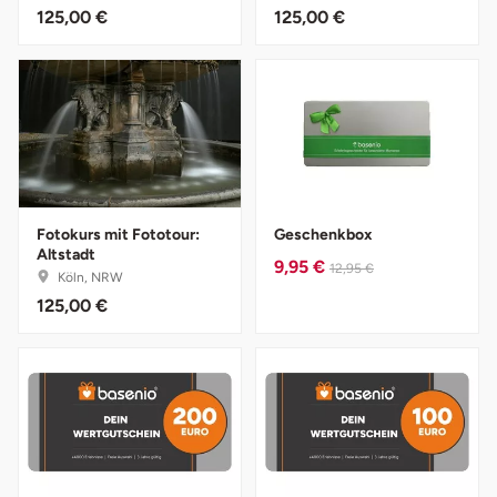
125,00 €
125,00 €
Herzogenaurach
Herzogtum Lauenburg
Homburg
Horb am Neckar
Fotokurs mit Fototour:
Geschenkbox
Altstadt
Ibbenbüren
9,95 €
12,95 €
Köln, NRW
125,00 €
Ingolstadt
Jena
Jerichower Land
Kamp-Lintfort