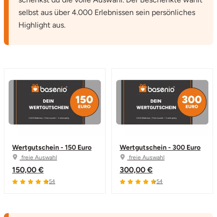
selbst aus über 4.000 Erlebnissen sein persönliches
Highlight aus.
Wertgutschein - 150 Euro
Wertgutschein - 300 Euro
freie Auswahl
freie Auswahl
150,00 €
300,00 €
4.7 von 5
4.7 von 5
54
54