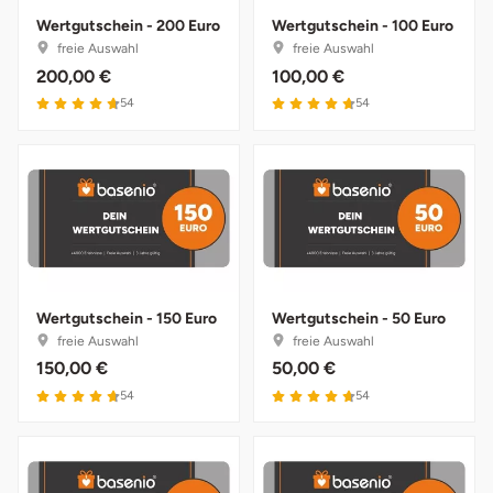
Wertgutschein - 200 Euro
Wertgutschein - 100 Euro
Karlsruhe
freie Auswahl
freie Auswahl
200,00 €
100,00 €
Kassel
4.7 von 5
4.7 von 5
54
54
Kempten
Kerken
Kiel
Koblenz
Wertgutschein - 150 Euro
Wertgutschein - 50 Euro
freie Auswahl
freie Auswahl
150,00 €
50,00 €
Kronach
4.7 von 5
4.7 von 5
54
54
Kulmbach
Köln