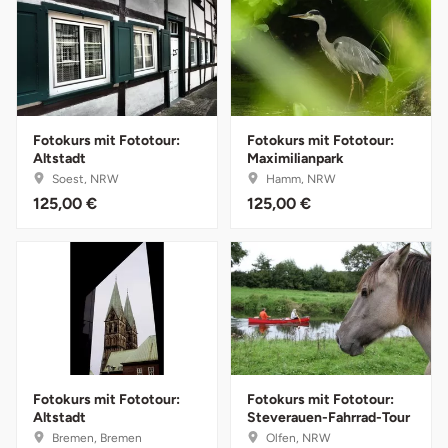
Halle
Hamburg
Hanau
Fotokurs mit Fototour:
Fotokurs mit Fototour:
Altstadt
Maximilianpark
Hannover
Soest, NRW
Hamm, NRW
125,00 €
125,00 €
Haßfurt
Heidelberg
Heidenheim
Heilbronn
Fotokurs mit Fototour:
Fotokurs mit Fototour:
Altstadt
Steverauen-Fahrrad-Tour
Heldburg
Bremen, Bremen
Olfen, NRW