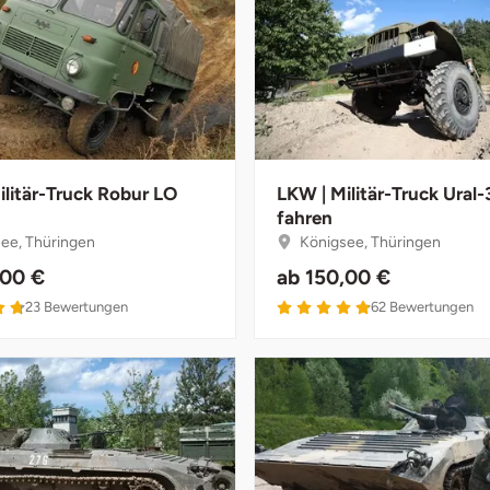
ilitär-Truck Robur LO
LKW | Militär-Truck Ural-
fahren
ee, Thüringen
Königsee, Thüringen
,00 €
ab
150,00 €
4.7 von 5
4.9 von 5
23
Bewertungen
62
Bewertungen