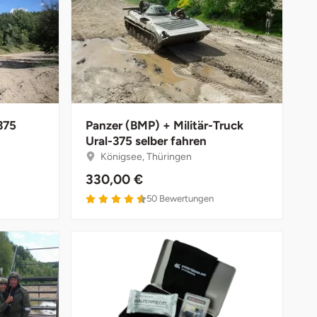
375
Panzer (BMP) + Militär-Truck
Ural-375 selber fahren
Königsee, Thüringen
330,00 €
4.6 von 5
50
Bewertungen