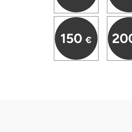
Halle
Hamburg
150
20
Hanau
€
Hannover
Haßfurt
Heidelberg
Heidenheim
Heilbronn
Heldburg