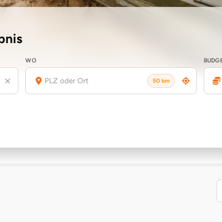
bnis
WO
BUDG
50 km