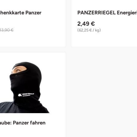
henkkarte Panzer
PANZERRIEGEL Energieri
2,49 €
13,90 €
(62,25 € / kg)
ube: Panzer fahren