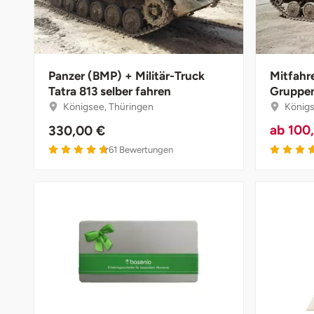
Darmstadt
Weimar
Deggendorf
sächsische Schweiz
Dessau
Panzer (BMP) + Militär-Truck
Mitfahr
Tatra 813 selber fahren
Gruppen
Königsee, Thüringen
Königs
Dietzenbach
ab
100
330,00 €
Dingolfing
4.7 von 5
61
Bewertungen
Dorsten
Dortmund
Dresden
Duisburg