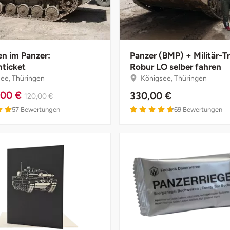
en im Panzer:
Panzer (BMP) + Militär-T
ticket
Robur LO selber fahren
ee, Thüringen
Königsee, Thüringen
,00 €
330,00 €
120,00 €
4.9 von 5
4.8 von 5
57
Bewertungen
69
Bewertungen