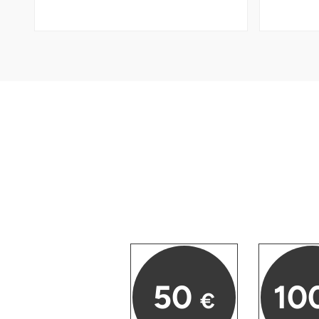
Fürstenfeldbruck
Fürth
Geiselwind
Gelnhausen
Gera
Gersfeld
Gotha
Göppingen
50
10
€
Görlitz