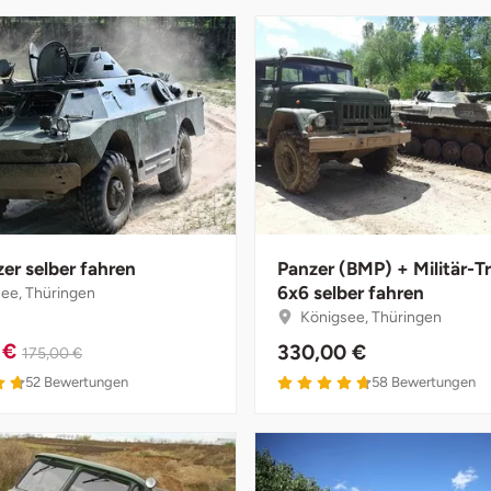
er selber fahren
Panzer (BMP) + Militär-T
6x6 selber fahren
ee, Thüringen
Königsee, Thüringen
 €
330,00 €
175,00 €
4.7 von 5
4.7 von 5
52
Bewertungen
58
Bewertungen