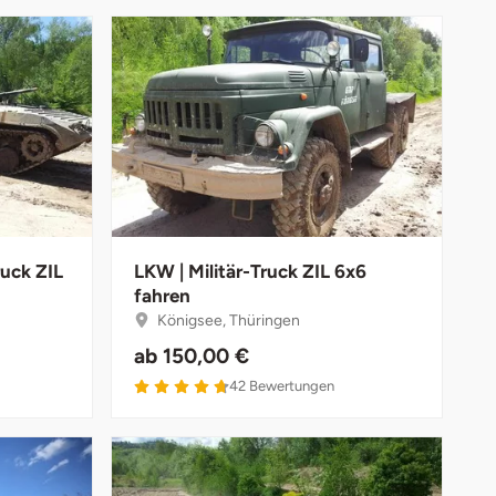
ruck ZIL
LKW | Militär-Truck ZIL 6x6
fahren
Königsee, Thüringen
ab
150,00 €
4.7 von 5
42
Bewertungen