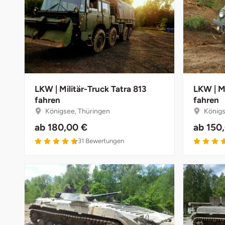
Bruchköbel
Münster
Sangerhausen
Bruchsal
Nürnberg
Sonneberg
Burghausen
Oberlausitz
Suhl
LKW | Militär-Truck Tatra 813
LKW | M
fahren
fahren
Calw
Pirna
Unterwellenborn
Königsee, Thüringen
Königs
Chemnitz
Riesa
Weimar
ab
180,00 €
ab
150
4.7 von 5
31
Bewertungen
Cloppenburg
Ruhrgebiet
Weißenfels
Coburg
Strausberg (Berlin/Brandenburg)
Witterda
Cottbus
Sömmerda