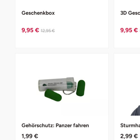
Düsseldorf
Geschenkbox
3D Gesc
Erfurt
9,95 €
9,95 €
12,95 €
Erlangen
Essen
Flensburg
Frankfurt am Main
Freiberg
Freiburg
Gehörschutz: Panzer fahren
Sturmha
Fulda
1,99 €
2,99 €