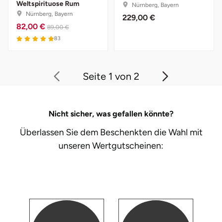
Zwickau
Weltspirituose Rum
Nürnberg, Bayern
Nürnberg, Bayern
229,00 €
82,00 €
89,00 €
Öhringen
4.9 von 5
83
Seite 1 von 2
Nicht sicher, was gefallen könnte?
Überlassen Sie dem Beschenkten die Wahl mit
unseren
Wertgutscheinen: