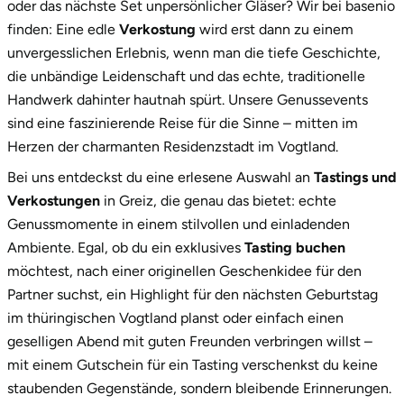
oder das nächste Set unpersönlicher Gläser? Wir bei basenio
exklusive Box
finden: Eine edle
Verkostung
wird erst dann zu einem
4.
Jetzt dein nächstes kulinarisches Abenteuer in
unvergesslichen Erlebnis, wenn man die tiefe Geschichte,
Greiz starten!
die unbändige Leidenschaft und das echte, traditionelle
Handwerk dahinter hautnah spürt. Unsere Genussevents
sind eine faszinierende Reise für die Sinne – mitten im
Herzen der charmanten Residenzstadt im Vogtland.
Bei uns entdeckst du eine erlesene Auswahl an
Tastings und
Verkostungen
in Greiz, die genau das bietet: echte
Genussmomente in einem stilvollen und einladenden
Ambiente. Egal, ob du ein exklusives
Tasting buchen
möchtest, nach einer originellen Geschenkidee für den
Partner suchst, ein Highlight für den nächsten Geburtstag
im thüringischen Vogtland planst oder einfach einen
geselligen Abend mit guten Freunden verbringen willst –
mit einem Gutschein für ein Tasting verschenkst du keine
staubenden Gegenstände, sondern bleibende Erinnerungen.