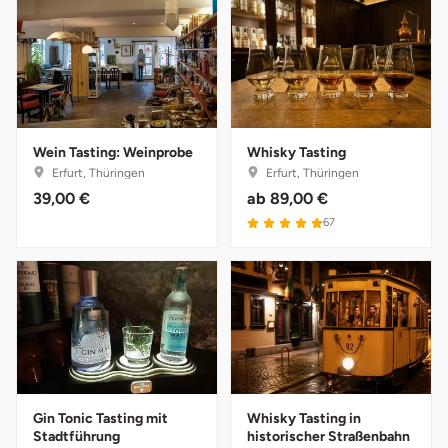
Herzogenaurach
Herzogtum Lauenburg
Homburg
Wein Tasting: Weinprobe
Whisky Tasting
Erfurt, Thüringen
Erfurt, Thüringen
Horb am Neckar
39,00 €
ab
89,00 €
4.9 von 5
67
Ibbenbüren
Ingolstadt
Jena
Jerichower Land
Gin Tonic Tasting mit
Whisky Tasting in
Kamp-Lintfort
Stadtführung
historischer Straßenbahn