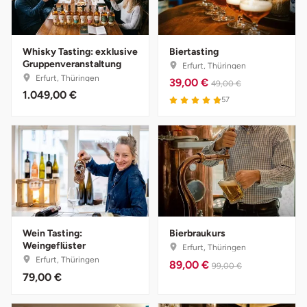
Halle
Hamburg
Whisky Tasting: exklusive
Biertasting
Gruppenveranstaltung
Erfurt, Thüringen
Erfurt, Thüringen
39,00 €
Hanau
49,00 €
1.049,00 €
4.9 von 5
57
Hannover
Haßfurt
Heidelberg
Heidenheim
Wein Tasting:
Bierbraukurs
Weingeflüster
Erfurt, Thüringen
Heilbronn
Erfurt, Thüringen
89,00 €
99,00 €
79,00 €
Heldburg