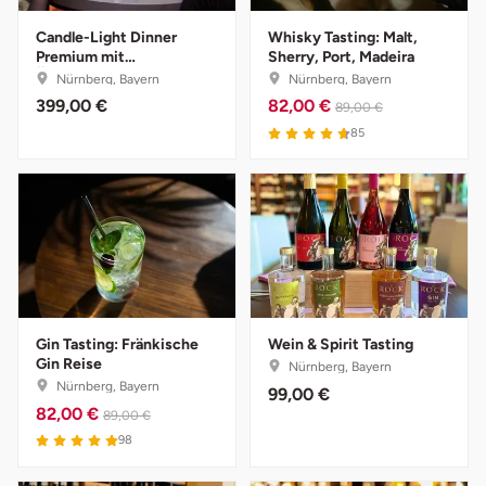
Candle-Light Dinner
Whisky Tasting: Malt,
Tegernsee
Premium mit
Sherry, Port, Madeira
Übernachtung
Nürnberg, Bayern
Nürnberg, Bayern
Teltow-Fläming
399,00 €
82,00 €
89,00 €
4.7 von 5
85
Trier
Uckermark
Uelzen
Ulm
Gin Tasting: Fränkische
Wein & Spirit Tasting
Gin Reise
Nürnberg, Bayern
Usedom
Nürnberg, Bayern
99,00 €
82,00 €
89,00 €
Viersen
5 von 5
98
Villingen Schwenningen