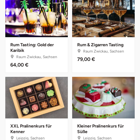
Düsseldorf
Erfurt
Erlangen
Rum Tasting: Gold der
Rum & Zigarren Tasting
Essen
Karibik
Raum Zwickau, Sachsen
Raum Zwickau, Sachsen
79,00 €
64,00 €
Flensburg
Frankfurt am Main
Freiberg
Freiburg
XXL Pralinenkurs für
Kleiner Pralinenkurs für
Fulda
Kenner
Süße
Leipzig, Sachsen
Leipzig, Sachsen