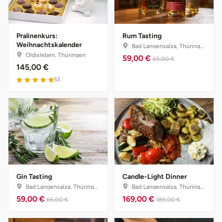
Landkreis Rostock
Pralinenkurs:
Rum Tasting
Weihnachtskalender
Landshut
Bad Langensalza, Thüringen
Oldisleben, Thüringen
59,00 €
65,00 €
145,00 €
Langenselbold
4.9 von 5
53
Leipzig
Leutkirch
Ludwigslust-Parchim
Löbau
Gin Tasting
Candle-Light Dinner
Bad Langensalza, Thüringen
Bad Langensalza, Thüringen
Lübeck
59,00 €
169,00 €
65,00 €
189,00 €
Lüchow-Dannenberg