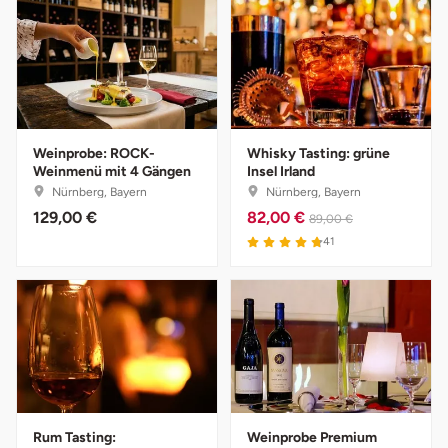
Vorpommern-Greifswald
Vorpommern-Rügen
Weimar
Weinprobe: ROCK-
Whisky Tasting: grüne
Weinmenü mit 4 Gängen
Insel Irland
Nürnberg, Bayern
Nürnberg, Bayern
Wertach
129,00 €
82,00 €
89,00 €
4.8 von 5
41
Wesel
Witten
Würzburg
Zweibrücken
Rum Tasting:
Weinprobe Premium