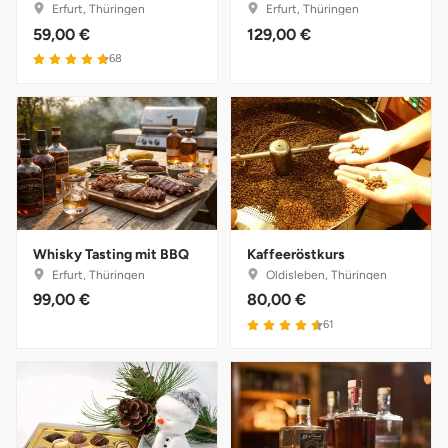
Erfurt, Thüringen
Erfurt, Thüringen
59,00 €
129,00 €
Karlsruhe
4.8 von 5
68
Kassel
Kempten
Kerken
Kiel
Whisky Tasting mit BBQ
Kaffeeröstkurs
Erfurt, Thüringen
Oldisleben, Thüringen
Koblenz
99,00 €
80,00 €
4.6 von 5
61
Kronach
Kulmbach
Köln