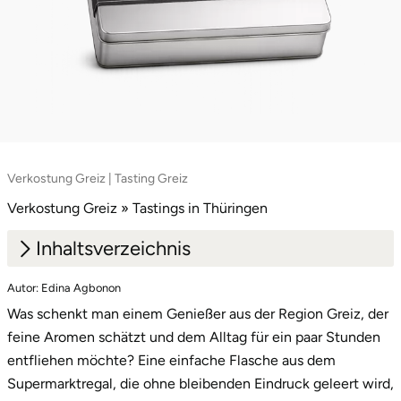
Verkostung Greiz | Tasting Greiz
Verkostung Greiz » Tastings in Thüringen
Inhaltsverzeichnis
Autor: Edina Agbonon
1.
Edle Tropfen, feine Aromen in Greiz
Was schenkt man einem Genießer aus der Region Greiz, der
2.
Unsere Tasting-Vielfalt: Für jeden Gaumen
feine Aromen schätzt und dem Alltag für ein paar Stunden
das passende Erlebnis
entfliehen möchte? Eine einfache Flasche aus dem
Supermarktregal, die ohne bleibenden Eindruck geleert wird,
3.
Ein Geschenk, das Eindruck macht: die