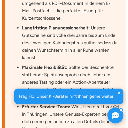
umgehend als PDF-Dokument in deinem E-
Mail-Postfach – die perfekte Lösung für
Kurzentschlossene.
Langfristige Planungssicherheit:
Unsere
Gutscheine sind volle drei Jahre bis zum Ende
des jeweiligen Kalenderjahres gültig, sodass du
deinen Wunschtermin in aller Ruhe wählen
kannst.
Maximale Flexibilität:
Sollte der Beschenkte
statt einer Spirituosenprobe doch lieber ein
anderes Tasting oder ein Action-Abenteuer
wählen, ist der Umtausch auf unserem Portal
Frag Flo! Unser KI-Berater hilft Ihnen gerne weiter.
jederzeit problemlos möglich.
Erfurter Service-Team:
Wir sitzen direkt vor Ort
in Thüringen. Unsere Genuss-Experten beraten
dich gerne persönlich zu allen Details deines