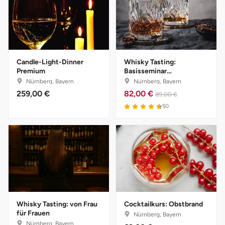
Ostholstein
Ostprignitz-Ruppin
Oy-Mittelberg
Candle-Light-Dinner
Whisky Tasting:
Premium
Basisseminar
Weltspirituose
Nürnberg, Bayern
Nürnberg, Bayern
Passau
259,00 €
82,00 €
89,00 €
4.7 von 5
50
Pforzheim
Pinneberg
Pirna
Plön
Whisky Tasting: von Frau
Cocktailkurs: Obstbrand
Potsdam
für Frauen
Nürnberg, Bayern
Nürnberg, Bayern