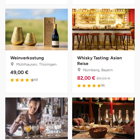
Mettingen
Moers
Märkisch-Oderland
Mönchengladbach
Weinverkostung
Whisky Tasting: Asien
Reise
München
Mühlhausen, Thüringen
Nürnberg, Bayern
49,00 €
82,00 €
89,00 €
4.5 von 5
Münster
69
4.9 von 5
96
Nagold
Neckarsulm
Nesselwang