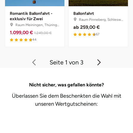
Zwickau
Romantik Ballonfahrt -
Ballonfahrt
Öhringen
exklusiv für Zwei
Raum Pinneberg, Schleswig-Holstein
Raum Meiningen, Thüringen
ab
259,00 €
1.099,00 €
1.249,00 €
4.5 von 5
67
4.7 von 5
44
Seite 1 von 3
Nicht sicher, was gefallen könnte?
Überlassen Sie dem Beschenkten die Wahl mit
unseren
Wertgutscheinen: