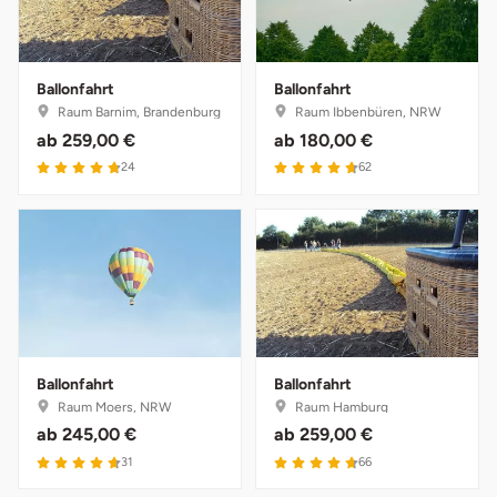
Karlsruhe
Ballonfahrt
Ballonfahrt
Kassel
Raum Barnim, Brandenburg
Raum Ibbenbüren, NRW
ab
259,00 €
ab
180,00 €
Kempten
4.8 von 5
4.7 von 5
24
62
Kerken
Kiel
Koblenz
Kronach
Ballonfahrt
Ballonfahrt
Raum Moers, NRW
Raum Hamburg
Kulmbach
ab
245,00 €
ab
259,00 €
4.7 von 5
4.7 von 5
31
66
Köln