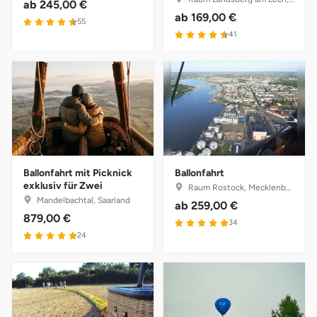
ab
245,00 €
ab
169,00 €
4.6 von 5
Herzogenaurach
55
4.6 von 5
41
Herzogtum Lauenburg
Homburg
Horb am Neckar
Ibbenbüren
Ballonfahrt mit Picknick
Ballonfahrt
exklusiv für Zwei
Raum Rostock, Mecklenburg-Vorpommern
Ingolstadt
Mandelbachtal, Saarland
ab
259,00 €
879,00 €
4.9 von 5
34
4.9 von 5
Jena
24
Jerichower Land
Kamp-Lintfort