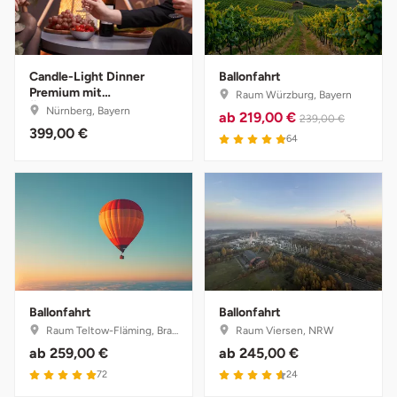
Potsdam-Mittelmark
Prignitz
Candle-Light Dinner
Ballonfahrt
Premium mit
Raum Würzburg, Bayern
Übernachtung
Regensburg
Nürnberg, Bayern
ab
219,00 €
239,00 €
399,00 €
4.9 von 5
64
Rendsburg Eckernförde
Rheine
Rodgau
Rostock
Ballonfahrt
Ballonfahrt
Raum Teltow-Fläming, Brandenburg
Raum Viersen, NRW
Rottweil
ab
259,00 €
ab
245,00 €
5 von 5
4.6 von 5
72
24
Rügen