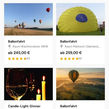
Saarbrücken
Salzgitter
Schongau
Ballonfahrt
Ballonfahrt
Schwabach
Raum Wachtendonk, NRW
Raum Märkisch-Oderland, Brandenburg
ab
245,00 €
ab
259,00 €
Schweinfurt
4.7 von 5
4.9 von 5
49
69
Schwerin
Segeberg
Seligenstadt
Speyer
Candle-Light-Dinner
Ballonfahrt