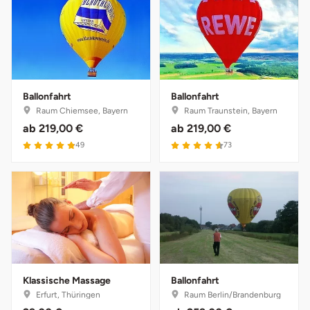
Darmstadt
Weimar
Deggendorf
sächsische Schweiz
Dessau
Ballonfahrt
Ballonfahrt
Dietzenbach
Raum Chiemsee, Bayern
Raum Traunstein, Bayern
ab
219,00 €
ab
219,00 €
Dingolfing
4.9 von 5
4.6 von 5
49
73
Dorsten
Dortmund
Dresden
Klassische Massage
Ballonfahrt
Duisburg
Erfurt, Thüringen
Raum Berlin/Brandenburg