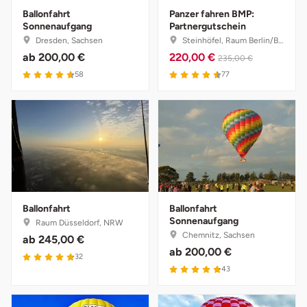
Ballonfahrt
Panzer fahren BMP:
Sonnenaufgang
Partnergutschein
Bruchköbel
Münster
Sangerhausen
Dresden, Sachsen
Steinhöfel, Raum Berlin/Brandenburg
ab
200,00 €
220,00 €
235,00 €
Bruchsal
Nürnberg
Sonneberg
4.7 von 5
4.5 von 5
58
77
Burghausen
Oberlausitz
Suhl
Calw
Pirna
Unterwellenborn
Chemnitz
Riesa
Weimar
Cloppenburg
Ruhrgebiet
Weißenfels
Ballonfahrt
Ballonfahrt
Sonnenaufgang
Raum Düsseldorf, NRW
Chemnitz, Sachsen
ab
245,00 €
Coburg
Strausberg (Berlin/Brandenburg)
Witterda
ab
200,00 €
4.8 von 5
32
4.8 von 5
43
Cottbus
Sömmerda