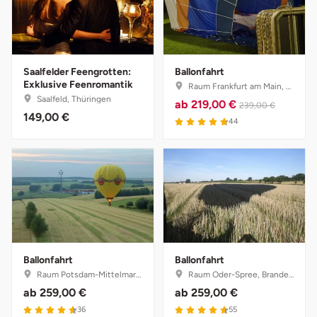
Mettingen
Moers
Saalfelder Feengrotten:
Ballonfahrt
Märkisch-Oderland
Exklusive Feenromantik
Raum Frankfurt am Main, Hessen
Saalfeld, Thüringen
ab
219,00 €
239,00 €
Mönchengladbach
149,00 €
4.8 von 5
44
München
Münster
Nagold
Neckarsulm
Ballonfahrt
Ballonfahrt
Raum Potsdam-Mittelmark, Brandenburg
Raum Oder-Spree, Brandenburg
Nesselwang
ab
259,00 €
ab
259,00 €
4.6 von 5
4.6 von 5
36
55