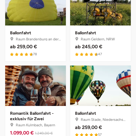
Tegernsee
Teltow-Fläming
Ballonfahrt
Ballonfahrt
Raum Brandenburg an der Havel, Brandenburg
Raum Geldern, NRW
Trier
ab
259,00 €
ab
245,00 €
4.7 von 5
4.6 von 5
78
47
Uckermark
Uelzen
Ulm
Usedom
Romantik Ballonfahrt -
Ballonfahrt
exklusiv für Zwei
Raum Stade, Niedersachsen
Viersen
Raum Kulmbach, Bayern
ab
259,00 €
1.099,00 €
1.249,00 €
4.9 von 5
57
Villingen Schwenningen