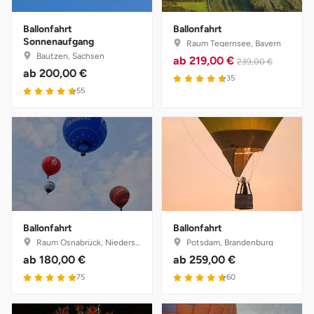
Fürstenfeldbruck
Ballonfahrt
Ballonfahrt
Sonnenaufgang
Raum Tegernsee, Bayern
Fürth
Bautzen, Sachsen
ab
219,00 €
239,00 €
ab
200,00 €
4.8 von 5
35
Geiselwind
4.7 von 5
55
Gelnhausen
Gera
Gersfeld
Gotha
Ballonfahrt
Ballonfahrt
Raum Osnabrück, Niedersachsen
Potsdam, Brandenburg
Göppingen
ab
180,00 €
ab
259,00 €
4.9 von 5
4.7 von 5
75
60
Görlitz