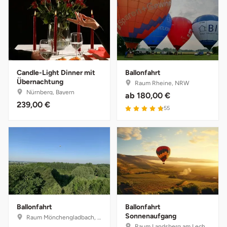
Halle
Hamburg
Hanau
Candle-Light Dinner mit
Ballonfahrt
Übernachtung
Raum Rheine, NRW
Hannover
Nürnberg, Bayern
ab
180,00 €
239,00 €
4.8 von 5
55
Haßfurt
Heidelberg
Heidenheim
Heilbronn
Ballonfahrt
Ballonfahrt
Heldburg
Sonnenaufgang
Raum Mönchengladbach, NRW
Raum Landsberg am Lech, Bayern