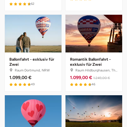
4.6 von 5
62
Vorpommern-Greifswald
Vorpommern-Rügen
Weimar
Wertach
Ballonfahrt - exklusiv für
Romantik Ballonfahrt -
Zwei
exklusiv für Zwei
Raum Dortmund, NRW
Raum Hildburghausen, Thüringen
Wesel
1.099,00 €
1.099,00 €
1.249,00 €
4.8 von 5
4.7 von 5
49
46
Witten
Würzburg
Zweibrücken