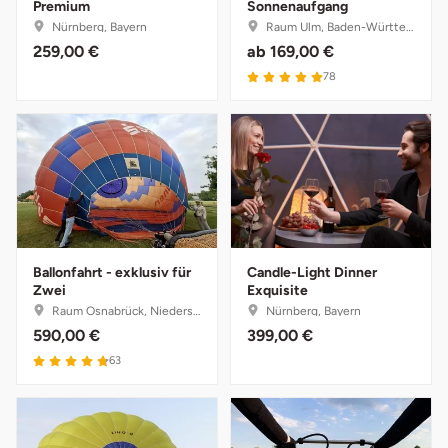
Premium
Sonnenaufgang
Nürnberg, Bayern
Raum Ulm, Baden-Württemberg
Stade
259,00 €
ab
169,00 €
5 von 5
78
Steinburg
Stendal
Stettiner Haff
Stormarn
Ballonfahrt - exklusiv für
Candle-Light Dinner
Straubing
Zwei
Exquisite
Raum Osnabrück, Niedersachsen
Nürnberg, Bayern
590,00 €
399,00 €
Stuttgart
4.8 von 5
63
Sulz am Neckar
Tannheimer Tal