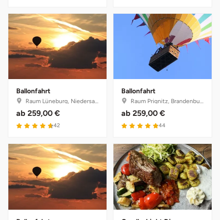
Neumünster
Nidda
Nordwestmecklenburg
Nürnberg
Ballonfahrt
Ballonfahrt
Raum Lüneburg, Niedersachsen
Raum Prignitz, Brandenburg
Oberhavel
ab
259,00 €
ab
259,00 €
4.7 von 5
4.9 von 5
42
44
Odenwald
Oder-Spree
Oldenburg
Osnabrück