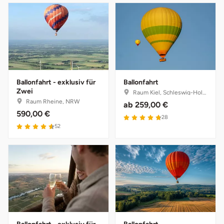
Landkreis Rostock
Landshut
Langenselbold
Ballonfahrt - exklusiv für
Ballonfahrt
Zwei
Raum Kiel, Schleswig-Holstein
Leipzig
Raum Rheine, NRW
ab
259,00 €
590,00 €
4.8 von 5
28
Leutkirch
4.6 von 5
52
Ludwigslust-Parchim
Löbau
Lübeck
Lüchow-Dannenberg