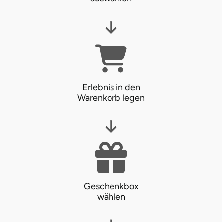
Tegernsee
Teltow-Fläming
Trier
Erlebnis in den
Warenkorb legen
Uckermark
Uelzen
Ulm
Usedom
Geschenkbox
wählen
Viersen
Villingen Schwenningen