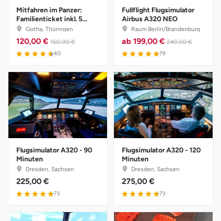
Mitfahren im Panzer:
Fullflight Flugsimulator
Familienticket inkl. 5
Airbus A320 NEO
Bruchköbel
Münster
Sangerhausen
Personen
Gotha, Thüringen
Raum Berlin/Brandenburg
120,00 €
ab
199,00 €
150,00 €
249,00 €
Bruchsal
Nürnberg
Sonneberg
40
79
Burghausen
Oberlausitz
Suhl
Calw
Pirna
Unterwellenborn
Chemnitz
Riesa
Weimar
Cloppenburg
Ruhrgebiet
Weißenfels
Flugsimulator A320 - 90
Flugsimulator A320 - 120
Minuten
Minuten
Dresden, Sachsen
Dresden, Sachsen
Coburg
Strausberg (Berlin/Brandenburg)
Witterda
225,00 €
275,00 €
73
73
Cottbus
Sömmerda