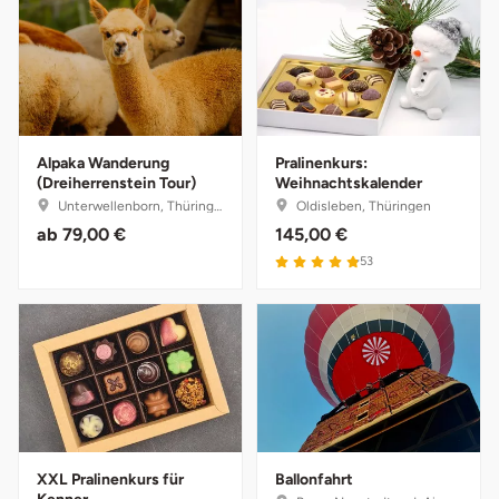
Karlsruhe
Kassel
Kempten
Alpaka Wanderung
Pralinenkurs:
(Dreiherrenstein Tour)
Weihnachtskalender
Unterwellenborn, Thüringen
Oldisleben, Thüringen
Kerken
ab
79,00 €
145,00 €
53
Kiel
Koblenz
Kronach
Kulmbach
XXL Pralinenkurs für
Ballonfahrt
Köln