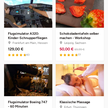
Darmstadt
Weimar
Deggendorf
sächsische Schweiz
Dessau
Flugsimulator A320:
Schokoladentafeln selber
Dietzenbach
Kinder-Schnupperfliegen
machen - Workshop
Frankfurt am Main, Hessen
Leipzig, Sachsen
129,00 €
50,00 €
Dingolfing
69,99 €
43
77
Dorsten
Dortmund
Dresden
Duisburg
Flugsimulator Boeing 747
Klassische Massage
- 60 Minuten
Erfurt, Thüringen