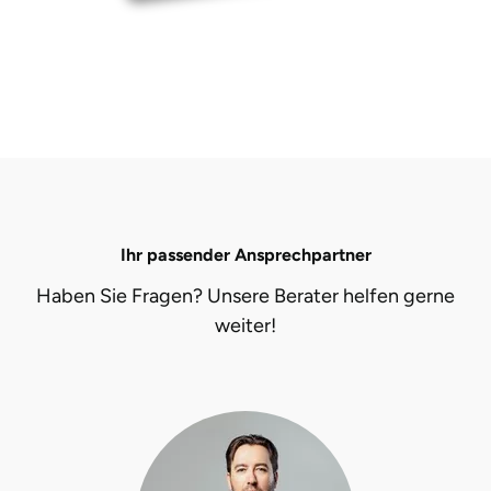
Ostholstein
Ostprignitz-Ruppin
Oy-Mittelberg
Passau
Pforzheim
Ihr passender Ansprechpartner
Haben Sie Fragen? Unsere Berater helfen gerne
Pinneberg
weiter!
Pirna
Plön
Potsdam