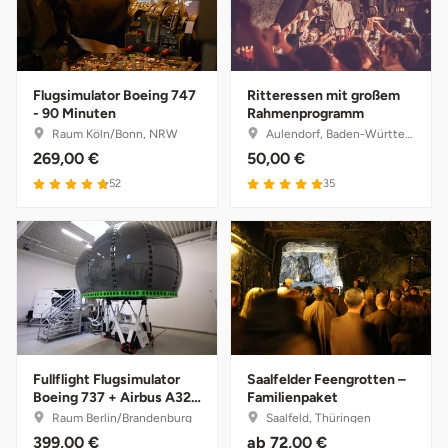
Fürstenfeldbruck
Fürth
Flugsimulator Boeing 747
Ritteressen mit großem
- 90 Minuten
Rahmenprogramm
Geiselwind
Raum Köln/Bonn, NRW
Aulendorf, Baden-Württemberg
269,00 €
50,00 €
Gelnhausen
52
35
Gera
Gersfeld
Gotha
Göppingen
Fullflight Flugsimulator
Saalfelder Feengrotten –
Boeing 737 + Airbus A320
Familienpaket
Kombiticket
Raum Berlin/Brandenburg
Saalfeld, Thüringen
Görlitz
399,00 €
ab
72,00 €