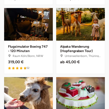
Halle
Hamburg
Hanau
Hannover
Flugsimulator Boeing 747
Alpaka Wanderung
- 120 Minuten
(Hopfengraben Tour)
Haßfurt
Raum Köln/Bonn, NRW
Unterwellenborn, Thüringen
319,00 €
ab
45,00 €
Heidelberg
52
Heidenheim
Heilbronn
Heldburg