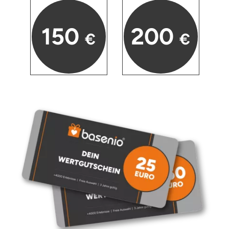
Neumünster
150
200
Nidda
€
€
Nordwestmecklenburg
Nürnberg
Oberhavel
Odenwald
Oder-Spree
Oldenburg
Osnabrück