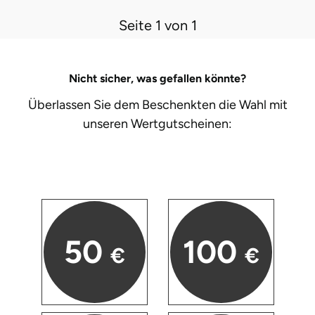
Mettingen
Seite 1 von 1
Moers
Märkisch-Oderland
Nicht sicher, was gefallen könnte?
Überlassen Sie dem Beschenkten die Wahl mit
Mönchengladbach
unseren
Wertgutscheinen:
München
Münster
Nagold
50
100
€
€
Neckarsulm
Nesselwang