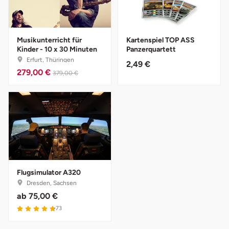
Lüneburg
Musikunterricht für
Kartenspiel TOP ASS
Kinder - 10 x 30 Minuten
Panzerquartett
Magdeburg
Erfurt, Thüringen
2,49 €
279,00 €
379,00 €
Main-Kinzig-Kreis
Mainz
Mannheim
Mecklenburgische Seenplatte
Flugsimulator A320
Meiningen
Dresden, Sachsen
ab
75,00 €
Merzig
73