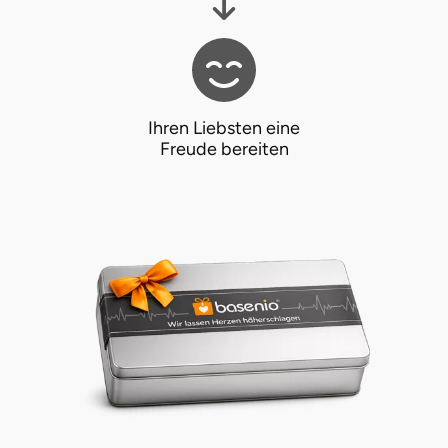
Vorpommern-Greifswald
Vorpommern-Rügen
Ihren Liebsten eine
Freude bereiten
Weimar
Wertach
Wesel
Witten
Würzburg
Zweibrücken