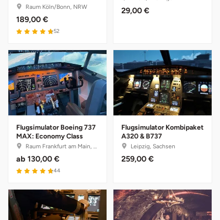
Düsseldorf
Raum Köln/Bonn, NRW
29,00 €
189,00 €
Erfurt
52
Erlangen
Essen
Flensburg
Flugsimulator Boeing 737
Flugsimulator Kombipaket
Frankfurt am Main
MAX: Economy Class
A320 & B737
Raum Frankfurt am Main, Hessen
Leipzig, Sachsen
Freiberg
ab
130,00 €
259,00 €
44
Freiburg
Fulda