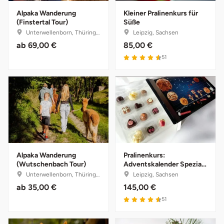
Alpaka Wanderung
Kleiner Pralinenkurs für
Herzogenaurach
(Finstertal Tour)
Süße
Unterwellenborn, Thüringen
Leipzig, Sachsen
Herzogtum Lauenburg
ab
69,00 €
85,00 €
51
Homburg
Horb am Neckar
Ibbenbüren
Ingolstadt
Alpaka Wanderung
Pralinenkurs:
(Wutschenbach Tour)
Adventskalender Spezial
Jena
für Kreative
Unterwellenborn, Thüringen
Leipzig, Sachsen
ab
35,00 €
145,00 €
Jerichower Land
51
Kamp-Lintfort