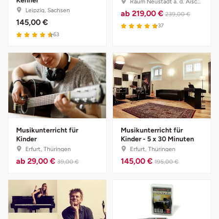
Kenner
Raum Neustadt a. d. Aisch, Bayern
Leipzig, Sachsen
ab
219,00 €
239,00 €
Landkreis Rostock
145,00 €
37
63
Landshut
Langenselbold
Leipzig
Leutkirch
Musikunterricht für
Musikunterricht für
Kinder
Kinder - 5 x 30 Minuten
Ludwigslust-Parchim
Erfurt, Thüringen
Erfurt, Thüringen
ab
29,00 €
145,00 €
39,00 €
195,00 €
Löbau
Lübeck
Lüchow-Dannenberg