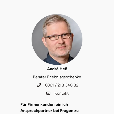
Saarbrücken
Salzgitter
Schongau
Schwabach
Schweinfurt
André Heß
Schwerin
Berater Erlebnisgeschenke
0361 / 218 340 82
Segeberg
Kontakt
Seligenstadt
Für Firmenkunden bin ich
Ansprechpartner bei Fragen zu
Speyer