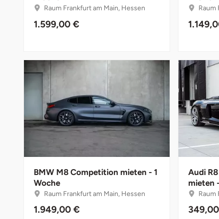
Fürstenfeldbruck
Raum Frankfurt am Main, Hessen
Raum F
1.599,00 €
1.149,
Fürth
Geiselwind
Gelnhausen
Gera
Gersfeld
Gotha
BMW M8 Competition mieten - 1
Audi R8
Göppingen
Woche
mieten 
Raum Frankfurt am Main, Hessen
Raum F
Görlitz
1.949,00 €
349,00