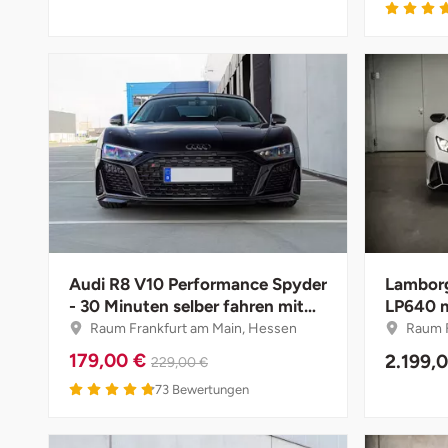
Halle
Hamburg
Hanau
Hannover
Haßfurt
Heidelberg
Audi R8 V10 Performance Spyder
Lamborg
- 30 Minuten selber fahren mit
LP640 m
Heidenheim
Instruktor
(Fr.-Mo.
Raum Frankfurt am Main, Hessen
Raum F
179,00 €
2.199,
229,00 €
Heilbronn
4.8 von 5
73
Bewertungen
Heldburg