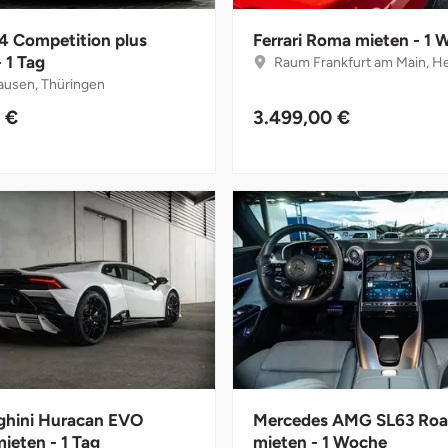
4 Competition plus
Ferrari Roma mieten - 1
 1 Tag
Raum Frankfurt am Main, H
usen, Thüringen
 €
3.499,00 €
hini Huracan EVO
Mercedes AMG SL63 Roa
ieten - 1 Tag
mieten - 1 Woche