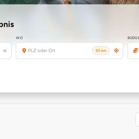
bnis
WO
BUDG
50 km