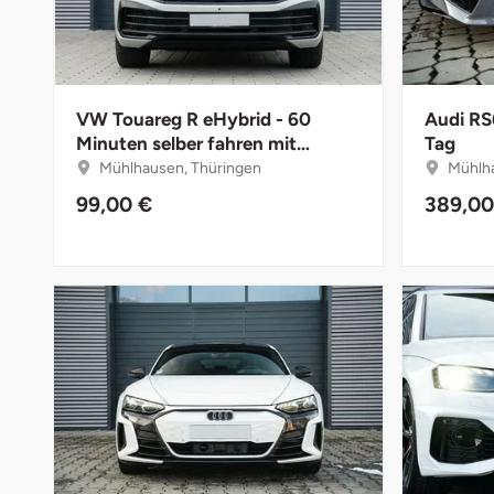
Darmstadt
Weimar
Deggendorf
sächsische Schweiz
Dessau
VW Touareg R eHybrid - 60
Audi RS
Minuten selber fahren mit
Tag
Instruktor
Mühlhausen, Thüringen
Mühlha
Dietzenbach
99,00 €
389,00
Dingolfing
Dorsten
Dortmund
Dresden
Duisburg