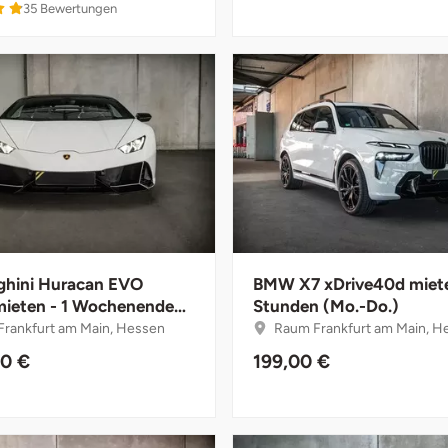
4.9 von 5
35
Bewertungen
hini Huracan EVO
BMW X7 xDrive40d miete
ieten - 1 Wochenende
Stunden (Mo.-Do.)
)
rankfurt am Main, Hessen
Raum Frankfurt am Main, H
00 €
199,00 €