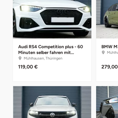
Bruchköbel
Münster
Sangerhausen
Bruchsal
Nürnberg
Sonneberg
Burghausen
Oberlausitz
Suhl
Audi RS4 Competition plus - 60
BMW M3 
Minuten selber fahren mit
Calw
Pirna
Unterwellenborn
Mühlha
Instruktor
Mühlhausen, Thüringen
Chemnitz
Riesa
Weimar
119,00 €
279,00
Cloppenburg
Ruhrgebiet
Weißenfels
Coburg
Strausberg (Berlin/Brandenburg)
Witterda
Cottbus
Sömmerda