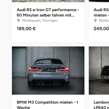
Düsseldorf
Audi RS e-tron GT performance -
Audi RS
Erfurt
60 Minuten selber fahren mit
mieten -
Instruktor
Mühlhausen, Thüringen
Mühlha
Erlangen
189,00 €
249,00
Essen
Flensburg
Frankfurt am Main
Freiberg
Freiburg
Fulda
BMW M3 Competition mieten - 1
Lamborg
Woche
LP640 m