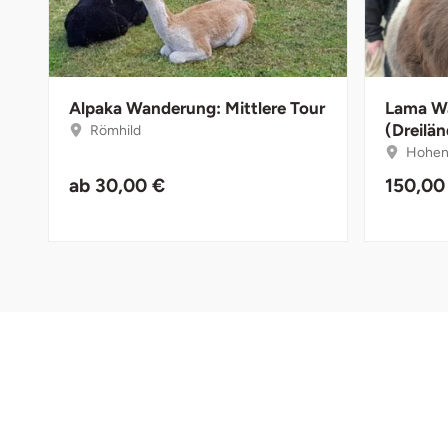
Darmstadt
Weimar
Deggendorf
sächsische Schweiz
Dessau
Alpaka Wanderung: Mittlere Tour
Lama W
(Dreilä
Römhild
Hoheng
Dietzenbach
ab
30,00 €
150,00
Dingolfing
Dorsten
Dortmund
Dresden
Duisburg