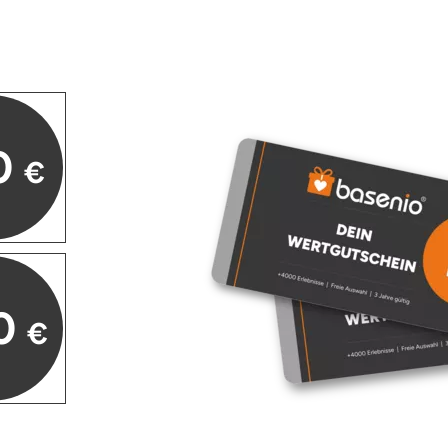
0
€
0
€