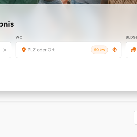
bnis
WO
BUDG
50 km