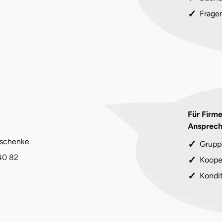
Frage
Für Firm
Ansprech
eschenke
Grupp
40 82
Koope
Kondi