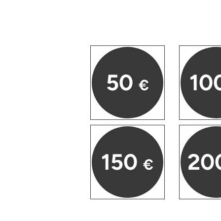
Düsseldorf
Erfurt
Erlangen
50
10
Essen
€
Flensburg
Frankfurt am Main
150
20
Freiberg
€
Freiburg
Fulda