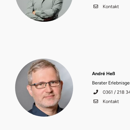
Kontakt
Halle
Hamburg
Hanau
Hannover
Haßfurt
André Heß
Heidelberg
Berater Erlebnisg
0361 / 218 3
Heidenheim
Kontakt
Heilbronn
Heldburg