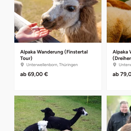
Bruchköbel
Münster
Bruchsal
Nürnberg
Burghausen
Oberlausitz
Alpaka Wanderung (Finstertal
Alpaka
Tour)
(Dreiher
Calw
Pirna
Unterwellenborn, Thüringen
Unterw
Chemnitz
Riesa
ab
69,00 €
ab
79,
Cloppenburg
Ruhrgebiet
Coburg
Strausberg (Berlin/Brandenburg)
Cottbus
Sömmerda