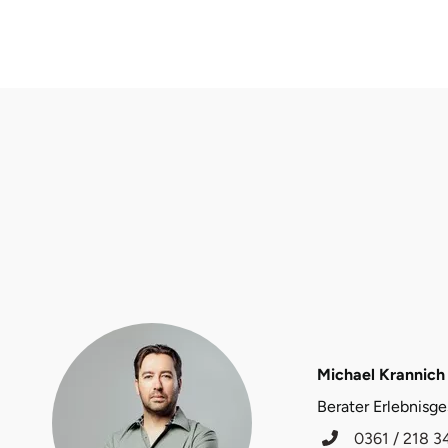
Fürstenfeldbruck
Fürth
Geiselwind
Gelnhausen
Gera
Gersfeld
Gotha
Göppingen
Michael Krannich
Berater Erlebnisg
Görlitz
0361 / 218 3