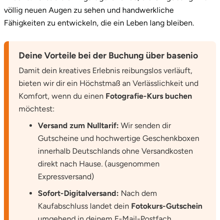
völlig neuen Augen zu sehen und handwerkliche
Saarbrücken
Fähigkeiten zu entwickeln, die ein Leben lang bleiben.
Salzgitter
Deine Vorteile bei der Buchung über basenio
Schongau
Damit dein kreatives Erlebnis reibungslos verläuft,
bieten wir dir ein Höchstmaß an Verlässlichkeit und
Schwabach
Komfort, wenn du einen
Fotografie-Kurs buchen
möchtest:
Schweinfurt
Versand zum Nulltarif:
Wir senden dir
Gutscheine und hochwertige Geschenkboxen
Schwerin
innerhalb Deutschlands ohne Versandkosten
direkt nach Hause. (ausgenommen
Segeberg
Expressversand)
Seligenstadt
Sofort-Digitalversand:
Nach dem
Kaufabschluss landet dein
Fotokurs-Gutschein
Speyer
umgehend in deinem E-Mail-Postfach.