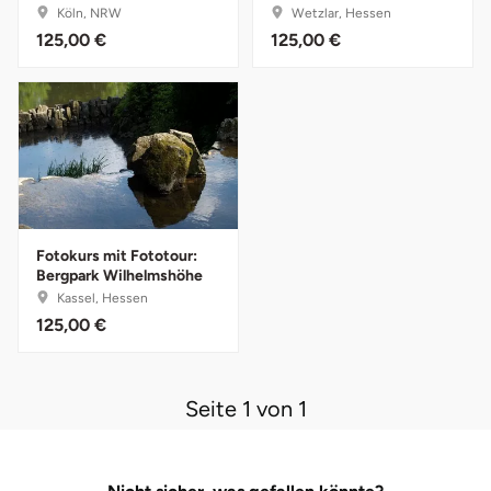
Köln, NRW
Wetzlar, Hessen
Fürstenfeldbruck
125,00 €
125,00 €
Fürth
Geiselwind
Gelnhausen
Gera
Fotokurs mit Fototour:
Bergpark Wilhelmshöhe
Gersfeld
Kassel, Hessen
125,00 €
Gotha
Göppingen
Seite 1 von 1
Görlitz