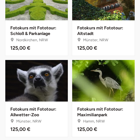
Darmstadt
Weimar
Deggendorf
sächsische Schweiz
Fotokurs mit Fototour:
Fotokurs mit Fototour:
Dessau
Schloß & Parkanlage
Altstadt
Nordkirchen, NRW
Münster, NRW
125,00 €
125,00 €
Dietzenbach
Dingolfing
Dorsten
Dortmund
Fotokurs mit Fototour:
Fotokurs mit Fototour:
Dresden
Allwetter-Zoo
Maximilianpark
Münster, NRW
Hamm, NRW
Duisburg
125,00 €
125,00 €