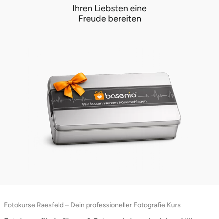
Ihren Liebsten eine
Ostholstein
Freude bereiten
Ostprignitz-Ruppin
Oy-Mittelberg
Passau
Pforzheim
Pinneberg
Pirna
Plön
Fotokurse Raesfeld – Dein professioneller Fotografie Kurs
Potsdam