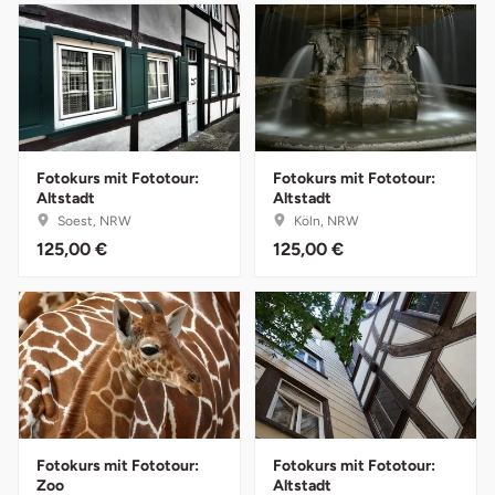
Düsseldorf
Erfurt
Erlangen
Essen
Fotokurs mit Fototour:
Fotokurs mit Fototour:
Altstadt
Altstadt
Soest, NRW
Köln, NRW
Flensburg
125,00 €
125,00 €
Frankfurt am Main
Freiberg
Freiburg
Fulda
Fotokurs mit Fototour:
Fotokurs mit Fototour:
Zoo
Altstadt