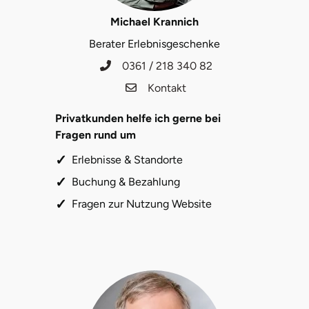
Michael Krannich
Landkreis Rostock
Berater Erlebnisgeschenke
Landshut
0361 / 218 340 82
Kontakt
Langenselbold
Privatkunden helfe ich gerne bei
Leipzig
Fragen rund um
Erlebnisse & Standorte
Leutkirch
Buchung & Bezahlung
Ludwigslust-Parchim
Fragen zur Nutzung Website
Löbau
Lübeck
Lüchow-Dannenberg