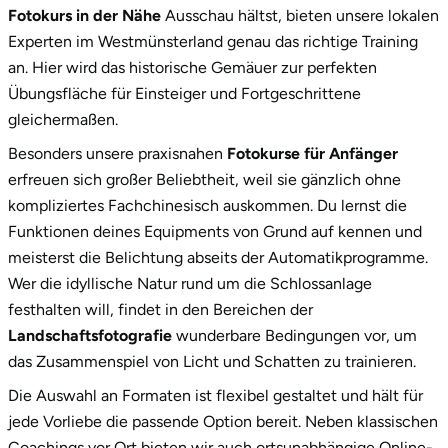
Fotokurs in der Nähe
Ausschau hältst, bieten unsere lokalen
Experten im Westmünsterland genau das richtige Training
Vorpommern-Greifswald
an. Hier wird das historische Gemäuer zur perfekten
Übungsfläche für Einsteiger und Fortgeschrittene
Vorpommern-Rügen
gleichermaßen.
Weimar
Besonders unsere praxisnahen
Fotokurse für Anfänger
erfreuen sich großer Beliebtheit, weil sie gänzlich ohne
Wertach
kompliziertes Fachchinesisch auskommen. Du lernst die
Funktionen deines Equipments von Grund auf kennen und
Wesel
meisterst die Belichtung abseits der Automatikprogramme.
Wer die idyllische Natur rund um die Schlossanlage
Witten
festhalten will, findet in den Bereichen der
Landschaftsfotografie
wunderbare Bedingungen vor, um
Würzburg
das Zusammenspiel von Licht und Schatten zu trainieren.
Die Auswahl an Formaten ist flexibel gestaltet und hält für
Zweibrücken
jede Vorliebe die passende Option bereit. Neben klassischen
Coachings vor Ort bieten wir auch ortsunabhängige Online-