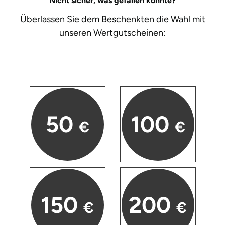
Nicht sicher, was gefallen könnte?
Halle
Überlassen Sie dem Beschenkten die Wahl mit
unseren
Wertgutscheinen:
Hamburg
Hanau
Hannover
Haßfurt
50
100
€
€
Heidelberg
Heidenheim
Heilbronn
150
200
€
€
Heldburg