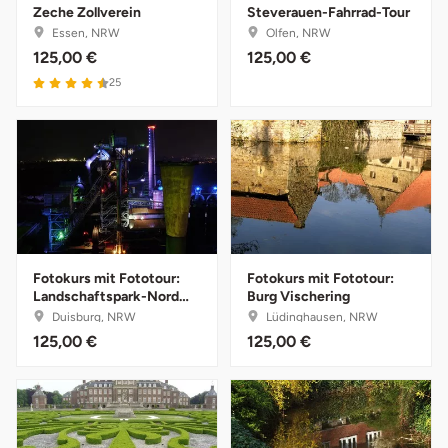
Zeche Zollverein
Steverauen-Fahrrad-Tour
Essen, NRW
Olfen, NRW
Bruchköbel
Münster
Sangerhausen
125,00 €
125,00 €
4.5 von 5
25
Bruchsal
Nürnberg
Sonneberg
Burghausen
Oberlausitz
Suhl
Calw
Pirna
Unterwellenborn
Chemnitz
Riesa
Weimar
Fotokurs mit Fototour:
Fotokurs mit Fototour:
Landschaftspark-Nord
Burg Vischering
Cloppenburg
Ruhrgebiet
Weißenfels
Tag & Nacht
Duisburg, NRW
Lüdinghausen, NRW
125,00 €
125,00 €
Coburg
Strausberg (Berlin/Brandenburg)
Witterda
Cottbus
Sömmerda