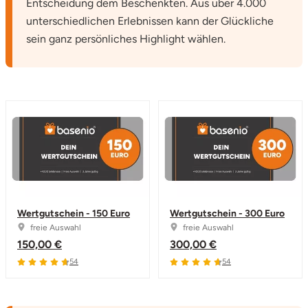
Entscheidung dem Beschenkten. Aus über 4.000
unterschiedlichen Erlebnissen kann der Glückliche
sein ganz persönliches Highlight wählen.
Wertgutschein - 150 Euro
Wertgutschein - 300 Euro
freie Auswahl
freie Auswahl
150,00 €
300,00 €
4.7 von 5
4.7 von 5
54
54