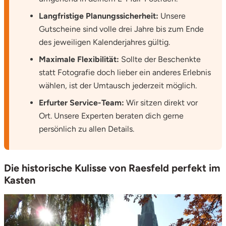
Langfristige Planungssicherheit:
Unsere
Stade
Gutscheine sind volle drei Jahre bis zum Ende
des jeweiligen Kalenderjahres gültig.
Steinburg
Maximale Flexibilität:
Sollte der Beschenkte
Stendal
statt Fotografie doch lieber ein anderes Erlebnis
wählen, ist der Umtausch jederzeit möglich.
Stettiner Haff
Erfurter Service-Team:
Wir sitzen direkt vor
Ort. Unsere Experten beraten dich gerne
Stormarn
persönlich zu allen Details.
Straubing
Die historische Kulisse von Raesfeld perfekt im
Stuttgart
Kasten
Sulz am Neckar
Tannheimer Tal