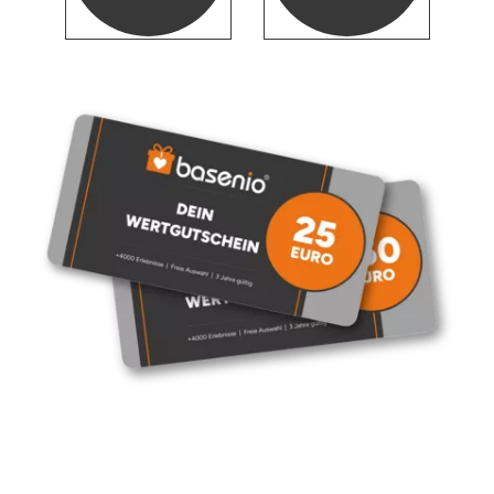
Herzogenaurach
Herzogtum Lauenburg
Homburg
Horb am Neckar
Ibbenbüren
Ingolstadt
Jena
Jerichower Land
Kamp-Lintfort