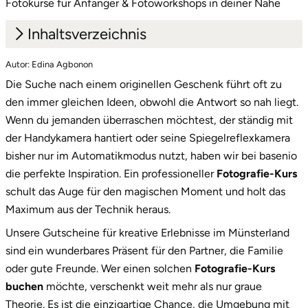
Fotokurse für Anfänger & Fotoworkshops in deiner Nähe
Potsdam-Mittelmark
Inhaltsverzeichnis
Prignitz
Autor: Edina Agbonon
1.
Die historische Kulisse von Raesfeld perfekt im
Die Suche nach einem originellen Geschenk führt oft zu
Kasten
Regensburg
den immer gleichen Ideen, obwohl die Antwort so nah liegt.
2.
Ein glanzvoller Auftritt mit der exklusiven
Wenn du jemanden überraschen möchtest, der ständig mit
Rendsburg Eckernförde
Geschenkbox
der Handykamera hantiert oder seine Spiegelreflexkamera
bisher nur im Automatikmodus nutzt, haben wir bei basenio
Rheine
3.
Bereit für den Auslöser? Starte dein kreatives
die perfekte Inspiration. Ein professioneller
Fotografie-Kurs
Abenteuer!
Rodgau
schult das Auge für den magischen Moment und holt das
Maximum aus der Technik heraus.
Rostock
Unsere Gutscheine für kreative Erlebnisse im Münsterland
sind ein wunderbares Präsent für den Partner, die Familie
Rottweil
oder gute Freunde. Wer einen solchen
Fotografie-Kurs
buchen
möchte, verschenkt weit mehr als nur graue
Rügen
Theorie. Es ist die einzigartige Chance, die Umgebung mit