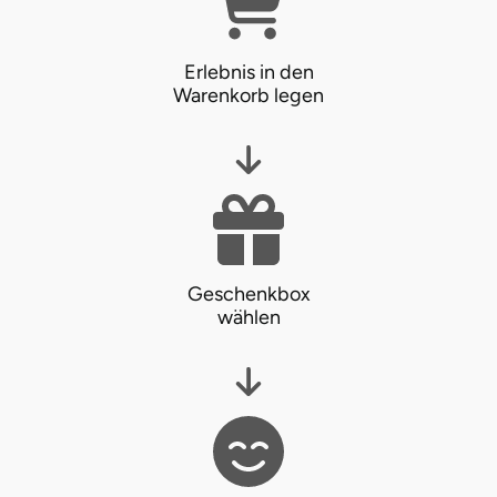
Neumünster
Nidda
Erlebnis in den
Warenkorb legen
Nordwestmecklenburg
Nürnberg
Oberhavel
Geschenkbox
Odenwald
wählen
Oder-Spree
Oldenburg
Osnabrück