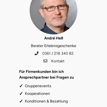
Lüneburg
Magdeburg
Main-Kinzig-Kreis
André Heß
Berater Erlebnisgeschenke
Mainz
0361 / 218 340 82
Mannheim
Kontakt
Für Firmenkunden bin ich
Mecklenburgische Seenplatte
Ansprechpartner bei Fragen zu
Meiningen
Gruppenevents
Kooperationen
Merzig
Konditionen & Bezahlung