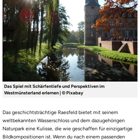
Tegernsee
Teltow-Fläming
Trier
Uckermark
Uelzen
Das Spiel mit Schärfentiefe und Perspektiven im
Ulm
Westmünsterland erlernen | © Pixabay
Usedom
Das geschichtsträchtige Raesfeld bietet mit seinem
weltbekannten Wasserschloss und dem dazugehörigen
Viersen
Naturpark eine Kulisse, die wie geschaffen für einzigartige
Bildkompositionen ist. Wenn du nach einem passenden
Villingen Schwenningen