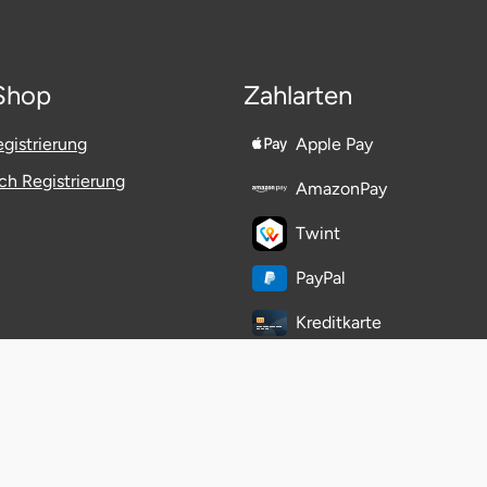
Shop
Zahlarten
gistrierung
Apple Pay
h Registrierung
AmazonPay
Twint
PayPal
Kreditkarte
Klarna
easyCredit-Ratenkauf
eps-Überweisung