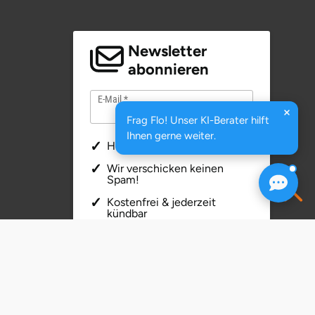
Newsletter
abonnieren
E-Mail
Frag Flo! Unser KI-Berater hilft
Ihnen gerne weiter.
Hochwertige Artikel
Wir verschicken keinen
Spam!
Kostenfrei & jederzeit
kündbar
Ihre Daten sind sicher. Ihre Angaben
werden ausschließlich zur Bearbeitung
Ihres Anliegens verwendet.
Weitere
Informationen zum Datenschutz
JETZT ANMELDEN