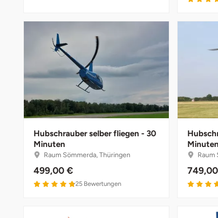
Bruchköbel
Münster
Sangerhausen
Bruchsal
Nürnberg
Sonneberg
Burghausen
Oberlausitz
Suhl
Calw
Pirna
Unterwellenborn
Chemnitz
Riesa
Weimar
Hubschrauber selber fliegen - 30
Hubschr
Minuten
Minute
Cloppenburg
Ruhrgebiet
Weißenfels
Raum Sömmerda, Thüringen
Raum 
499,00 €
749,00
Coburg
Strausberg (Berlin/Brandenburg)
Witterda
4.8 von 5
25
Bewertungen
Cottbus
Sömmerda