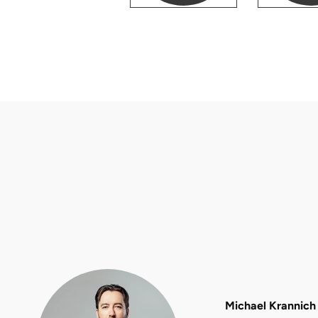
Fürstenfeldbruck
Fürth
Geiselwind
Gelnhausen
Gera
Gersfeld
Gotha
Göppingen
Görlitz
Michael Krannich