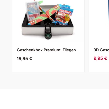
Darmstadt
Weimar
Deggendorf
sächsische Schweiz
Dessau
Dietzenbach
Geschenkbox Premium: Fliegen
3D Gesc
Dingolfing
9,95 €
19,95 €
Dorsten
Dortmund
Dresden
Duisburg