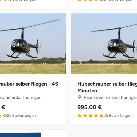
auber selber fliegen - 45
Hubschrauber selber flie
n
Minuten
Sömmerda, Thüringen
Raum Sömmerda, Thüringe
 €
995,00 €
4.8 von 5
4.8 von 5
25
Bewertungen
25
Bewertungen