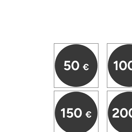
Düsseldorf
Erfurt
Erlangen
Essen
50
10
Flensburg
€
Frankfurt am Main
Freiberg
Freiburg
150
20
€
Fulda