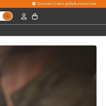
Gutschein 3 Jahre gültig & umtauschbar
Suchbegriff eingeben, Vorschläge erscheinen während