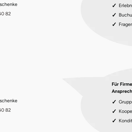
eschenke
Erlebn
40 82
Buchu
Frage
Für Firm
Ansprech
eschenke
Grupp
40 82
Koope
Kondi