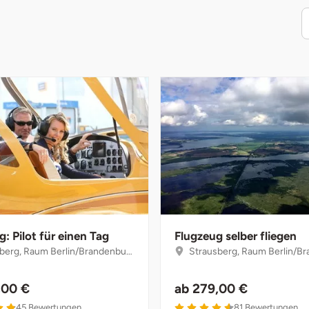
: Pilot für einen Tag
Flugzeug selber fliegen
berg, Raum Berlin/Brandenburg
Strausberg, Raum Berlin/Bra
,00 €
ab
279,00 €
4.9 von 5
4.6 von 5
45
Bewertungen
81
Bewertungen