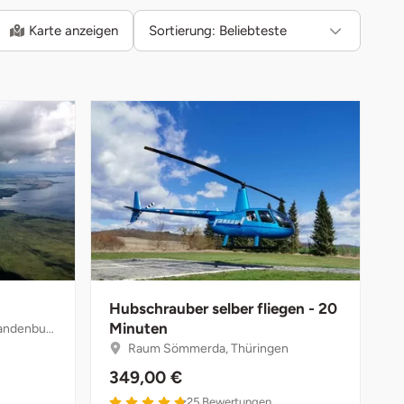
Karte anzeigen
Sortierung:
Beliebteste
Hubschrauber selber fliegen - 20
Minuten
ndenburg
Raum Sömmerda, Thüringen
349,00 €
4.8 von 5
25
Bewertungen