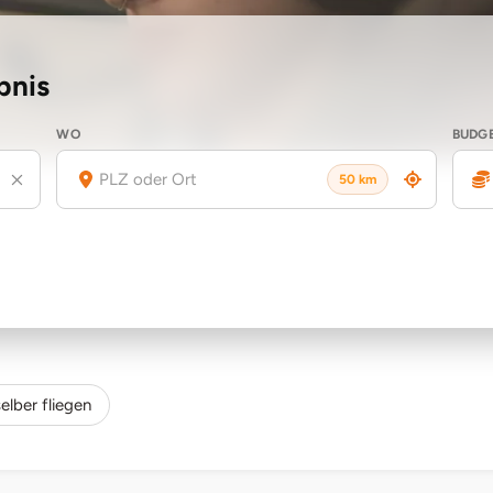
bnis
WO
BUDG
50 km
lber fliegen