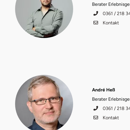
Berater Erlebnisg
Halle
0361 / 218 3
Hamburg
Kontakt
Hanau
Hannover
Haßfurt
Heidelberg
André Heß
Heidenheim
Berater Erlebnisg
0361 / 218 3
Heilbronn
Kontakt
Heldburg