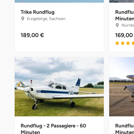
Düsseldorf
Trike Rundflug
Rundflug
Erfurt
Minute
Erzgebirge, Sachsen
Nürnbe
Erlangen
189,00 €
169,00
Essen
Flensburg
Frankfurt am Main
Freiberg
Freiburg
Fulda
Rundflug - 2 Passagiere - 60
Rundflug
Minuten
Minute