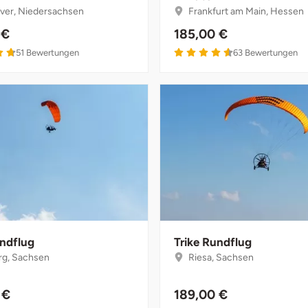
er, Niedersachsen
Frankfurt am Main, Hessen
 €
185,00 €
51
Bewertungen
63
Bewertungen
undflug
Trike Rundflug
rg, Sachsen
Riesa, Sachsen
 €
189,00 €