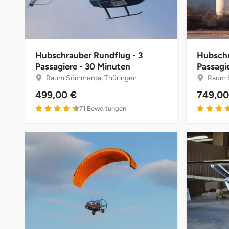
Darmstadt
Deggendorf
Dessau
Hubschrauber Rundflug - 3
Hubschr
Passagiere - 30 Minuten
Passagi
Raum Sömmerda, Thüringen
Raum 
Dietzenbach
499,00 €
749,00
Dingolfing
71
Bewertungen
Dorsten
Dortmund
Dresden
Duisburg