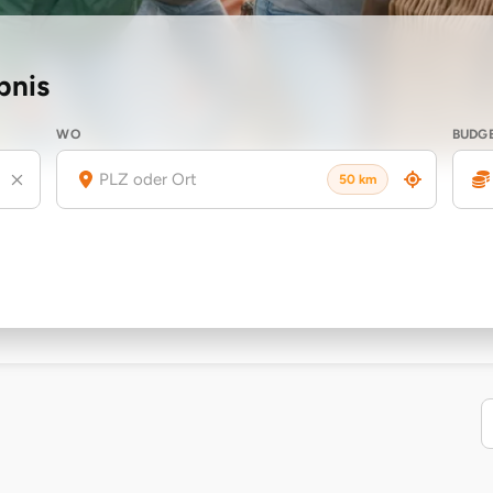
bnis
WO
BUDG
50 km