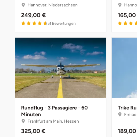
Fürstenfeldbruck
Hannover, Niedersachsen
Hannov
249,00 €
165,00
Fürth
51
Bewertungen
Geiselwind
Gelnhausen
Gera
Gersfeld
Gotha
Rundflug - 3 Passagiere - 60
Trike R
Göppingen
Minuten
Freibe
Frankfurt am Main, Hessen
Görlitz
325,00 €
189,00