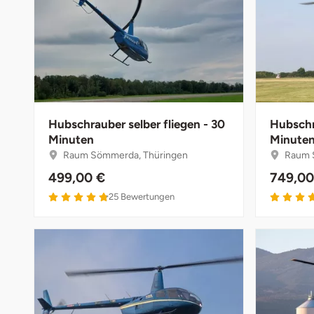
Bruchköbel
Sangerhausen
Bruchsal
Sonneberg
Burghausen
Suhl
Hubschrauber selber fliegen - 30
Hubschr
Minuten
Minute
Calw
Unterwellenborn
Raum Sömmerda, Thüringen
Raum 
Chemnitz
Weimar
499,00 €
749,00
25
Bewertungen
Cloppenburg
Weißenfels
Coburg
Witterda
Cottbus