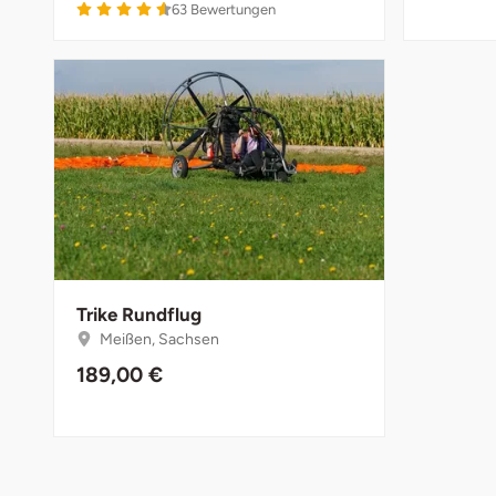
63
Bewertungen
Halle
Hamburg
Hanau
Hannover
Haßfurt
Heidelberg
Trike Rundflug
Meißen, Sachsen
Heidenheim
189,00 €
Heilbronn
Heldburg