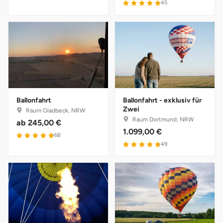
45
Ballonfahrt
Ballonfahrt - exklusiv für
Zwei
Raum Gladbeck, NRW
Raum Dortmund, NRW
ab
245,00 €
1.099,00 €
68
49