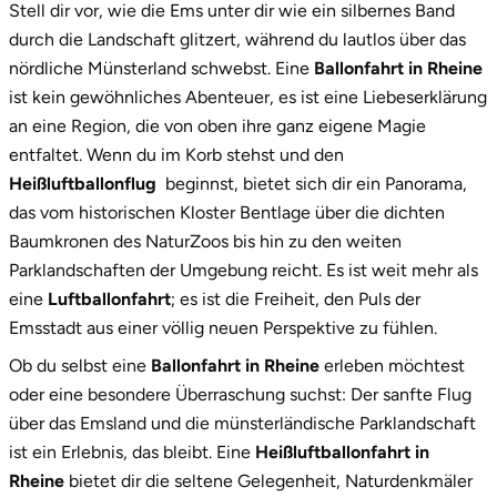
Stell dir vor, wie die Ems unter dir wie ein silbernes Band
entdecken
durch die Landschaft glitzert, während du lautlos über das
2.
Unsere Korb-Optionen: passend für jedes
nördliche Münsterland schwebst. Eine
Ballonfahrt in Rheine
Abenteuer
ist kein gewöhnliches Abenteuer, es ist eine Liebeserklärung
an eine Region, die von oben ihre ganz eigene Magie
2.1
Die klassische Ballonfahrt
entfaltet. Wenn du im Korb stehst und den
2.2
Exklusive Ballonfahrt für zwei
Heißluftballonflug
beginnst, bietet sich dir ein Panorama,
das vom historischen Kloster Bentlage über die dichten
2.3
Die Fahrt im Panoramakorb
Baumkronen des NaturZoos bis hin zu den weiten
Parklandschaften der Umgebung reicht. Es ist weit mehr als
3.
Sicher abheben: Wichtige Informationen für
eine
Luftballonfahrt
; es ist die Freiheit, den Puls der
deine Ballonfahrt
Emsstadt aus einer völlig neuen Perspektive zu fühlen.
4.
Starte jetzt dein Abenteuer über Rheine!
Ob du selbst eine
Ballonfahrt in Rheine
erleben möchtest
oder eine besondere Überraschung suchst: Der sanfte Flug
über das Emsland und die münsterländische Parklandschaft
ist ein Erlebnis, das bleibt. Eine
Heißluftballonfahrt in
Rheine
bietet dir die seltene Gelegenheit, Naturdenkmäler