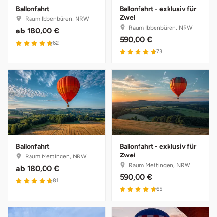
Ballonfahrt
Ballonfahrt - exklusiv für
Zwei
Raum Ibbenbüren, NRW
Münster
Sangerhausen
Raum Ibbenbüren, NRW
ab
180,00 €
590,00 €
62
Nürnberg
Sonneberg
73
Oberlausitz
Suhl
Pirna
Unterwellenborn
Riesa
Weimar
Ruhrgebiet
Weißenfels
Ballonfahrt
Ballonfahrt - exklusiv für
Zwei
Raum Mettingen, NRW
Raum Mettingen, NRW
ab
180,00 €
Strausberg (Berlin/Brandenburg)
Witterda
590,00 €
81
65
Sömmerda