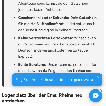
Abenteuer sein, kannst du den Gutschein
jederzeit kostenfrei tauschen.
Geschenk in letzter Sekunde:
Dein
Gutschein
für die Heißluftballonfahrt
landet sofort nach
der Bestellung digital in deinem Postfach.
Keine versteckten Portokosten:
Wir schicken
dir
Gutscheine
und Geschenkboxen innerhalb
Deutschlands versandkostenfrei zu (außer
Express).
Echte Beratung:
Unser Team ist persönlich für
dich da, wenn du Fragen zu den
Kosten
oder
den
Preisen für Ballonfahrten
hast.
Frag Flo! Unser KI-Berater hilft Ihnen gerne weiter.
Logenplatz über der Ems: Rheine neu
entdecken