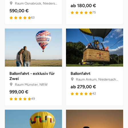
Raum Osnabrück, Niedersachsen
ab
180,00 €
590,00 €
75
63
Ballonfahrt - exklusiv für
Ballonfahrt
Zwei
Raum Ankum, Niedersachsen
Raum Münster, NRW
ab
279,00 €
999,00 €
42
49