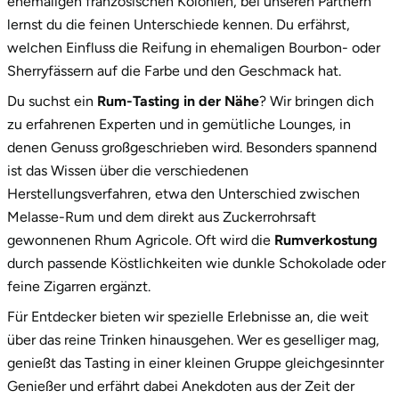
ehemaligen französischen Kolonien, bei unseren Partnern
Zwickau
lernst du die feinen Unterschiede kennen. Du erfährst,
welchen Einfluss die Reifung in ehemaligen Bourbon- oder
Öhringen
Sherryfässern auf die Farbe und den Geschmack hat.
Du suchst ein
Rum-Tasting in der Nähe
? Wir bringen dich
zu erfahrenen Experten und in gemütliche Lounges, in
denen Genuss großgeschrieben wird. Besonders spannend
ist das Wissen über die verschiedenen
Herstellungsverfahren, etwa den Unterschied zwischen
Melasse-Rum und dem direkt aus Zuckerrohrsaft
gewonnenen Rhum Agricole. Oft wird die
Rumverkostung
durch passende Köstlichkeiten wie dunkle Schokolade oder
feine Zigarren ergänzt.
Für Entdecker bieten wir spezielle Erlebnisse an, die weit
über das reine Trinken hinausgehen. Wer es geselliger mag,
genießt das Tasting in einer kleinen Gruppe gleichgesinnter
Genießer und erfährt dabei Anekdoten aus der Zeit der