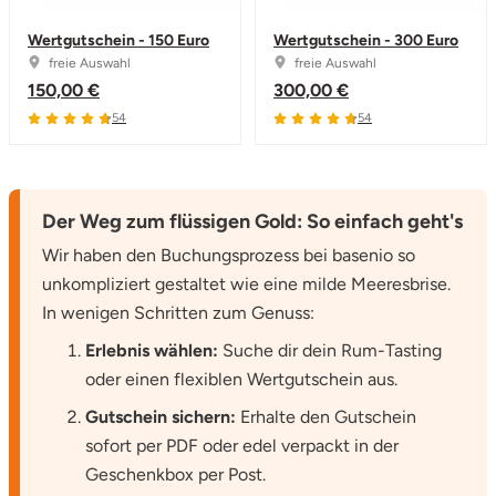
Wertgutschein - 150 Euro
Wertgutschein - 300 Euro
freie Auswahl
freie Auswahl
150,00 €
300,00 €
4.7 von 5
4.7 von 5
54
54
Der Weg zum flüssigen Gold: So einfach geht's
Wir haben den Buchungsprozess bei basenio so
unkompliziert gestaltet wie eine milde Meeresbrise.
In wenigen Schritten zum Genuss:
Erlebnis wählen:
Suche dir dein Rum-Tasting
oder einen flexiblen Wertgutschein aus.
Gutschein sichern:
Erhalte den Gutschein
sofort per PDF oder edel verpackt in der
Geschenkbox per Post.