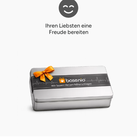
Potsdam-Mittelmark
Prignitz
Ihren Liebsten eine
Freude bereiten
Regensburg
Rendsburg Eckernförde
Rheine
Rodgau
Rostock
Rottweil
Rügen