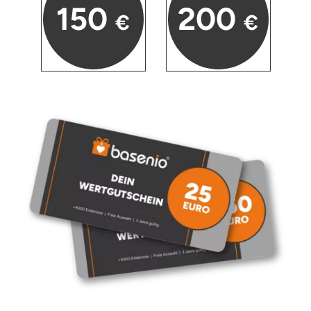
150
200
€
€
Karlsruhe
Kassel
Kempten
Kerken
Kiel
Koblenz
Kronach
Kulmbach
Köln