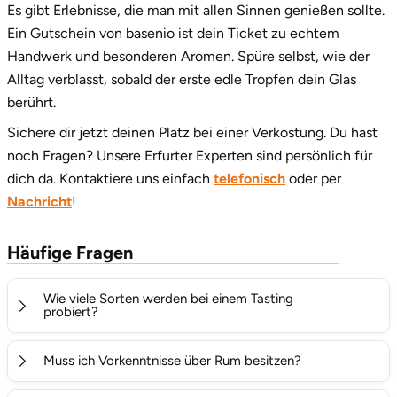
Es gibt Erlebnisse, die man mit allen Sinnen genießen sollte.
Ein Gutschein von basenio ist dein Ticket zu echtem
Handwerk und besonderen Aromen. Spüre selbst, wie der
Alltag verblasst, sobald der erste edle Tropfen dein Glas
berührt.
Sichere dir jetzt deinen Platz bei einer Verkostung. Du hast
noch Fragen? Unsere Erfurter Experten sind persönlich für
dich da. Kontaktiere uns einfach
telefonisch
oder per
Nachricht
!
Häufige Fragen
Wie viele Sorten werden bei einem Tasting
probiert?
In der Regel werden zwischen 4 und 6 verschiedene
Muss ich Vorkenntnisse über Rum besitzen?
Rumsorten verkostet. Dies ist eine ideale Menge, um die
stilistische Vielfalt von weißem Rum über gelagerten