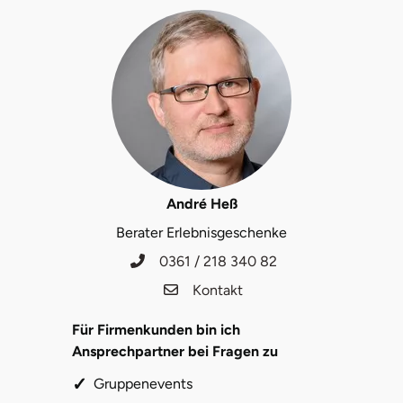
Mettingen
Moers
Märkisch-Oderland
Mönchengladbach
München
André Heß
Münster
Berater Erlebnisgeschenke
0361 / 218 340 82
Nagold
Kontakt
Neckarsulm
Für Firmenkunden bin ich
Ansprechpartner bei Fragen zu
Nesselwang
Gruppenevents