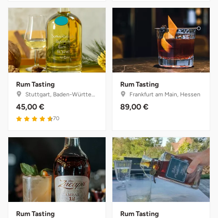
Düsseldorf
Erfurt
Erlangen
Essen
Rum Tasting
Rum Tasting
Stuttgart, Baden-Württemberg
Frankfurt am Main, Hessen
Flensburg
45,00 €
89,00 €
4.7 von 5
70
Frankfurt am Main
Freiberg
Freiburg
Fulda
Rum Tasting
Rum Tasting