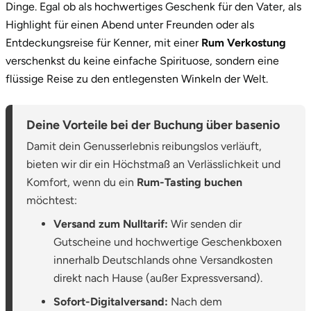
Dinge. Egal ob als hochwertiges Geschenk für den Vater, als
Highlight für einen Abend unter Freunden oder als
Stade
Entdeckungsreise für Kenner, mit einer
Rum Verkostung
verschenkst du keine einfache Spirituose, sondern eine
Steinburg
flüssige Reise zu den entlegensten Winkeln der Welt.
Stendal
Deine Vorteile bei der Buchung über basenio
Stettiner Haff
Damit dein Genusserlebnis reibungslos verläuft,
bieten wir dir ein Höchstmaß an Verlässlichkeit und
Stormarn
Komfort, wenn du ein
Rum-Tasting buchen
möchtest:
Straubing
Versand zum Nulltarif:
Wir senden dir
Stuttgart
Gutscheine und hochwertige Geschenkboxen
innerhalb Deutschlands ohne Versandkosten
Sulz am Neckar
direkt nach Hause (außer Expressversand).
Sofort-Digitalversand:
Nach dem
Tannheimer Tal