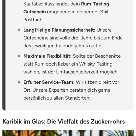
Kaufabschluss landet dein
Rum-Tasting-
Gutschein
umgehend in deinem E-Mail-
Tegernsee
Postfach.
Teltow-Fläming
Langfristige Planungssicherheit:
Unsere
Gutscheine sind volle drei Jahre bis zum Ende
Trier
des jeweiligen Kalenderjahres gültig.
Maximale Flexibilität:
Sollte der Beschenkte
Uckermark
statt Rum doch lieber ein Whisky-Tasting
wählen, ist der Umtausch jederzeit möglich.
Uelzen
Erfurter Service-Team:
Wir sitzen direkt vor
Ort. Unsere Experten beraten dich gerne
Ulm
persönlich zu allen Standorten.
Usedom
Karibik im Glas: Die Vielfalt des Zuckerrohrs
Viersen
Villingen Schwenningen