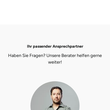
Landkreis Rostock
Landshut
Langenselbold
Ihr passender Ansprechpartner
Leipzig
Haben Sie Fragen? Unsere Berater helfen gerne
Leutkirch
weiter!
Ludwigslust-Parchim
Löbau
Lübeck
Lüchow-Dannenberg