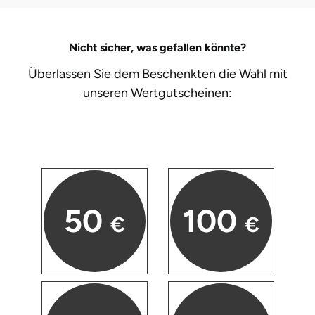
Herzogenaurach
Nicht sicher, was gefallen könnte?
Herzogtum Lauenburg
Überlassen Sie dem Beschenkten die Wahl mit
unseren
Wertgutscheinen:
Homburg
Horb am Neckar
Ibbenbüren
Ingolstadt
50
100
€
€
Jena
Jerichower Land
Kamp-Lintfort