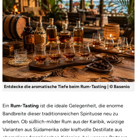
Vorpommern-Greifswald
Vorpommern-Rügen
Weimar
Wertach
Wesel
Entdecke die aromatische Tiefe beim Rum-Tasting | © Basenio
Witten
Ein
Rum-Tasting
ist die ideale Gelegenheit, die enorme
Würzburg
Bandbreite dieser traditionsreichen Spirituose neu zu
erleben. Ob süßlich-milder Rum aus der Karibik, würzige
Zweibrücken
Varianten aus Südamerika oder kraftvolle Destillate aus