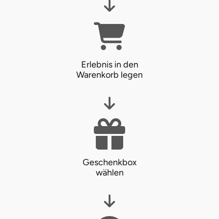
Ostholstein
Ostprignitz-Ruppin
Oy-Mittelberg
Erlebnis in den
Warenkorb legen
Passau
Pforzheim
Pinneberg
Pirna
Geschenkbox
wählen
Plön
Potsdam