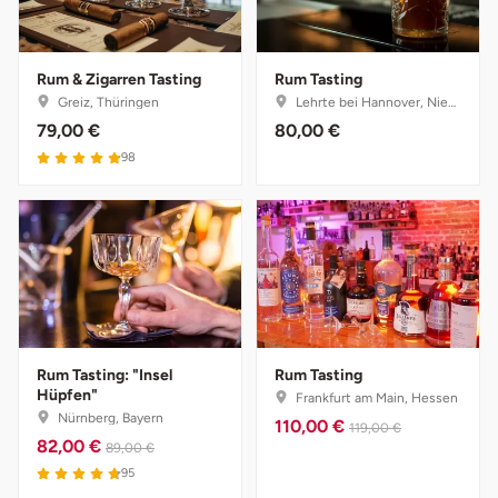
Darmstadt
Weimar
Deggendorf
sächsische Schweiz
Rum & Zigarren Tasting
Rum Tasting
Greiz, Thüringen
Lehrte bei Hannover, Niedersachsen
Dessau
79,00 €
80,00 €
4.9 von 5
98
Dietzenbach
Dingolfing
Dorsten
Dortmund
Rum Tasting: "Insel
Rum Tasting
Hüpfen"
Dresden
Frankfurt am Main, Hessen
Nürnberg, Bayern
110,00 €
119,00 €
82,00 €
89,00 €
Duisburg
4.8 von 5
95