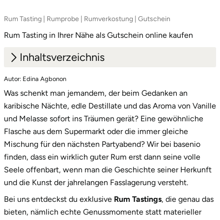
Saarbrücken
Rum Tasting | Rumprobe | Rumverkostung | Gutschein
Rum Tasting in Ihrer Nähe als Gutschein online kaufen
Salzgitter
Inhaltsverzeichnis
Schongau
Autor: Edina Agbonon
1.
Karibik im Glas: Die Vielfalt des Zuckerrohrs
Schwabach
Was schenkt man jemandem, der beim Gedanken an
2.
Ein Geschenk, das Eindruck macht: die
karibische Nächte, edle Destillate und das Aroma von Vanille
exklusive Box
Schweinfurt
und Melasse sofort ins Träumen gerät? Eine gewöhnliche
Flasche aus dem Supermarkt oder die immer gleiche
3.
Starte jetzt dein nächstes Abenteuer!
Schwerin
Mischung für den nächsten Partyabend? Wir bei basenio
finden, dass ein wirklich guter Rum erst dann seine volle
Segeberg
Seele offenbart, wenn man die Geschichte seiner Herkunft
und die Kunst der jahrelangen Fasslagerung versteht.
Seligenstadt
Bei uns entdeckst du exklusive
Rum Tastings
, die genau das
bieten, nämlich echte Genussmomente statt materieller
Speyer