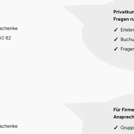
Privatkun
Fragen r
eschenke
Erlebn
40 82
Buchu
Frage
Für Firm
Ansprech
eschenke
Grupp