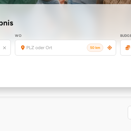
bnis
WO
BUDG
50 km