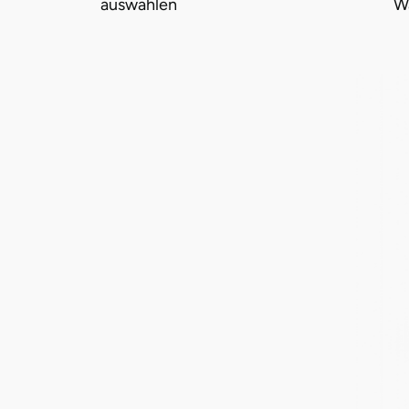
auswählen
W
Halle
Hamburg
Hanau
Hannover
Haßfurt
Heidelberg
Heidenheim
Heilbronn
Heldburg