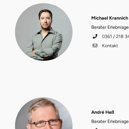
Düsseldorf
Erfurt
Michael Krannich
Berater Erlebnisg
Erlangen
0361 / 218 3
Kontakt
Essen
Flensburg
Frankfurt am Main
Freiberg
Freiburg
André Heß
Fulda
Berater Erlebnisg