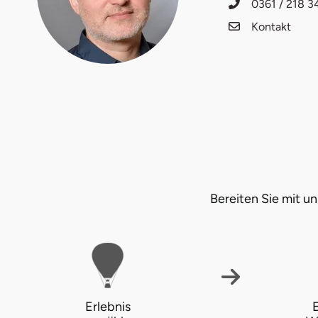
0361 / 218 3
Fürstenfeldbruck
Kontakt
Fürth
Geiselwind
Gelnhausen
Gera
Gersfeld
Bereiten Sie mit 
Gotha
Göppingen
Görlitz
Erlebnis
E