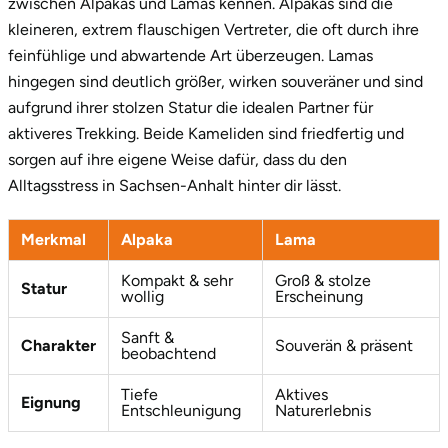
zwischen Alpakas und Lamas kennen. Alpakas sind die
kleineren, extrem flauschigen Vertreter, die oft durch ihre
Saarbrücken
feinfühlige und abwartende Art überzeugen. Lamas
hingegen sind deutlich größer, wirken souveräner und sind
Salzgitter
aufgrund ihrer stolzen Statur die idealen Partner für
Schongau
aktiveres Trekking. Beide Kameliden sind friedfertig und
sorgen auf ihre eigene Weise dafür, dass du den
Schwabach
Alltagsstress in Sachsen-Anhalt hinter dir lässt.
Schweinfurt
Merkmal
Alpaka
Lama
Kompakt & sehr
Groß & stolze
Schwerin
Statur
wollig
Erscheinung
Segeberg
Sanft &
Charakter
Souverän & präsent
beobachtend
Seligenstadt
Tiefe
Aktives
Eignung
Entschleunigung
Naturerlebnis
Speyer