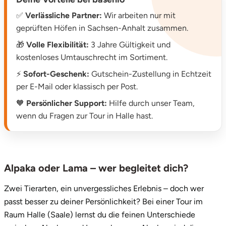
Potsdam-Mittelmark
✅
Verlässliche Partner:
Wir arbeiten nur mit
geprüften Höfen in Sachsen-Anhalt zusammen.
Prignitz
🎁
Volle Flexibilität:
3 Jahre Gültigkeit und
kostenloses Umtauschrecht im Sortiment.
Regensburg
⚡
Sofort-Geschenk:
Gutschein-Zustellung in Echtzeit
per E-Mail oder klassisch per Post.
Rendsburg Eckernförde
🧡
Persönlicher Support:
Hilfe durch unser Team,
Rheine
wenn du Fragen zur Tour in Halle hast.
Rodgau
Rostock
Alpaka oder Lama – wer begleitet dich?
Zwei Tierarten, ein unvergessliches Erlebnis – doch wer
Rottweil
passt besser zu deiner Persönlichkeit? Bei einer Tour im
Raum Halle (Saale) lernst du die feinen Unterschiede
Rügen