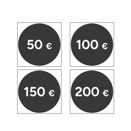
Fürstenfeldbruck
Fürth
Geiselwind
50
100
€
€
Gelnhausen
Gera
Gersfeld
150
200
€
€
Gotha
Göppingen
Görlitz