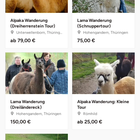
Darmstadt
Weimar
Deggendorf
sächsische Schweiz
Alpaka Wanderung
Lama Wanderung
(Dreiherrenstein Tour)
(Schnuppertour)
Dessau
Unterwellenborn, Thüringen
Hohengandern, Thüringen
ab
79,00 €
75,00 €
Dietzenbach
Dingolfing
Dorsten
Dortmund
Lama Wanderung
Alpaka Wanderung: Kleine
(Dreiländereck)
Tour
Dresden
Hohengandern, Thüringen
Römhild
150,00 €
ab
25,00 €
Duisburg