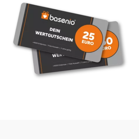
Halle
Hamburg
Hanau
Hannover
Haßfurt
Heidelberg
Heidenheim
Heilbronn
Heldburg