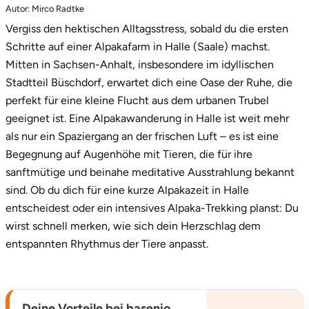
Autor: Mirco Radtke
1.
Alpaka oder Lama – wer begleitet dich?
Ostholstein
Vergiss den hektischen Alltagsstress, sobald du die ersten
2.
Natur in Halle: Büschdorf erleben
Schritte auf einer Alpakafarm in Halle (Saale) machst.
Ostprignitz-Ruppin
Mitten in Sachsen-Anhalt, insbesondere im idyllischen
3.
Worauf kommt es bei der Führung an?
Oy-Mittelberg
Stadtteil Büschdorf, erwartet dich eine Oase der Ruhe, die
4.
Welche Voraussetzungen gelten für die
perfekt für eine kleine Flucht aus dem urbanen Trubel
Wanderung?
Passau
geeignet ist. Eine Alpakawanderung in Halle ist weit mehr
als nur ein Spaziergang an der frischen Luft – es ist eine
5.
Spucken Alpakas und Lamas eigentlich?
Pforzheim
Begegnung auf Augenhöhe mit Tieren, die für ihre
sanftmütige und beinahe meditative Ausstrahlung bekannt
6.
Dein Gutschein für eine Alpakawanderung
Pinneberg
sind. Ob du dich für eine kurze Alpakazeit in Halle
entscheidest oder ein intensives Alpaka-Trekking planst: Du
Pirna
wirst schnell merken, wie sich dein Herzschlag dem
entspannten Rhythmus der Tiere anpasst.
Plön
Potsdam
Deine Vorteile bei basenio