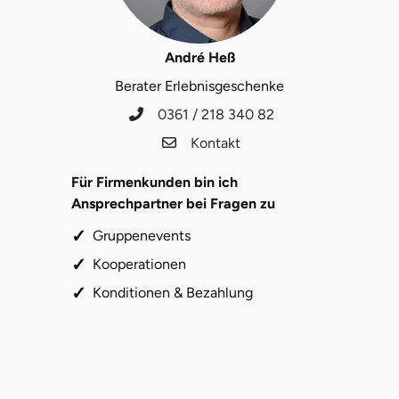
Landkreis Rostock
André Heß
Landshut
Berater Erlebnisgeschenke
0361 / 218 340 82
Langenselbold
Kontakt
Leipzig
Für Firmenkunden bin ich
Ansprechpartner bei Fragen zu
Leutkirch
Gruppenevents
Ludwigslust-Parchim
Kooperationen
Konditionen & Bezahlung
Löbau
Lübeck
Lüchow-Dannenberg