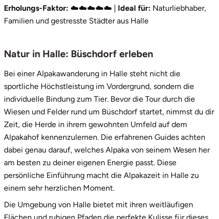
Erholungs-Faktor:
☁️☁️☁️☁️☁️ |
Ideal für:
Naturliebhaber,
Stade
Familien und gestresste Städter aus Halle
Steinburg
Natur in Halle: Büschdorf erleben
Stendal
Bei einer Alpakawanderung in Halle steht nicht die
sportliche Höchstleistung im Vordergrund, sondern die
Stettiner Haff
individuelle Bindung zum Tier. Bevor die Tour durch die
Wiesen und Felder rund um Büschdorf startet, nimmst du dir
Stormarn
Zeit, die Herde in ihrem gewohnten Umfeld auf dem
Alpakahof kennenzulernen. Die erfahrenen Guides achten
Straubing
dabei genau darauf, welches Alpaka von seinem Wesen her
am besten zu deiner eigenen Energie passt. Diese
Stuttgart
persönliche Einführung macht die Alpakazeit in Halle zu
einem sehr herzlichen Moment.
Sulz am Neckar
Die Umgebung von Halle bietet mit ihren weitläufigen
Tannheimer Tal
Flächen und ruhigen Pfaden die perfekte Kulisse für dieses