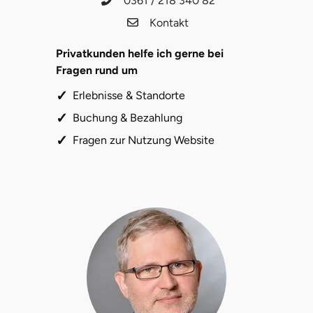
0361 / 218 340 82
Kontakt
Karlsruhe
Privatkunden helfe ich gerne bei
Kassel
Fragen rund um
Erlebnisse & Standorte
Kempten
Buchung & Bezahlung
Kerken
Fragen zur Nutzung Website
Kiel
Koblenz
Kronach
Kulmbach
Köln