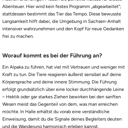
Abenteuer. Hier wird kein festes Programm „abgearbeitet“;
Tegernsee
stattdessen bestimmt das Tier das Tempo. Diese bewusste
Langsamkeit hilft dabei, die Umgebung in Sachsen-Anhalt
Teltow-Fläming
intensiver wahrzunehmen und den Kopf für neue Gedanken
frei zu machen.
Trier
Worauf kommt es bei der Führung an?
Uckermark
Ein Alpaka zu führen, hat viel mit Vertrauen und weniger mit
Uelzen
Kraft zu tun. Die Tiere reagieren äußerst sensibel auf deine
Körpersprache und deine innere Stimmung. Die Führung
Ulm
erfolgt grundsätzlich über eine locker durchhängende Leine
– Hektik oder gar starkes Ziehen bewirken bei den sanften
Usedom
Wesen meist das Gegenteil von dem, was man erreichen
möchte. In Halle erhältst du vorab eine verständliche
Viersen
Einweisung, damit du die Signale deines Begleiters deuten
und die Wanderung harmonisch erleben kannst.
Villingen Schwenningen