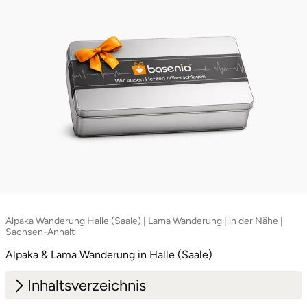
Neumünster
Nidda
Nordwestmecklenburg
Nürnberg
Oberhavel
Odenwald
Oder-Spree
Alpaka Wanderung Halle (Saale) | Lama Wanderung | in der Nähe |
Sachsen-Anhalt
Oldenburg
Alpaka & Lama Wanderung in Halle (Saale)
Inhaltsverzeichnis
Osnabrück