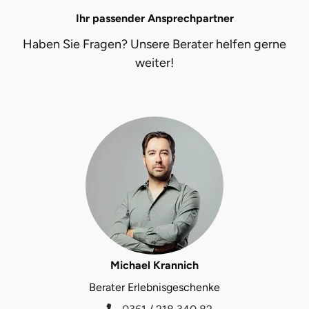
Ihr passender Ansprechpartner
Herzogenaurach
Haben Sie Fragen? Unsere Berater helfen gerne
Herzogtum Lauenburg
weiter!
Homburg
Horb am Neckar
Ibbenbüren
Ingolstadt
Jena
Jerichower Land
Michael Krannich
Berater Erlebnisgeschenke
Kamp-Lintfort