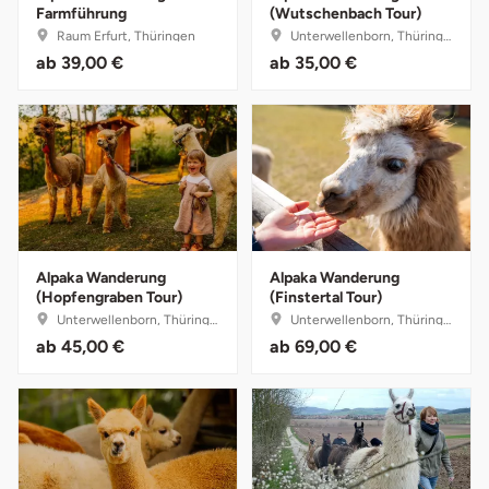
Farmführung
(Wutschenbach Tour)
Raum Erfurt, Thüringen
Unterwellenborn, Thüringen
Bruchköbel
Münster
ab
39,00 €
ab
35,00 €
Bruchsal
Nürnberg
Burghausen
Oberlausitz
Calw
Pirna
Chemnitz
Riesa
Alpaka Wanderung
Alpaka Wanderung
(Hopfengraben Tour)
(Finstertal Tour)
Unterwellenborn, Thüringen
Unterwellenborn, Thüringen
Cloppenburg
Ruhrgebiet
ab
45,00 €
ab
69,00 €
Coburg
Strausberg (Berlin/Brandenburg)
Cottbus
Sömmerda