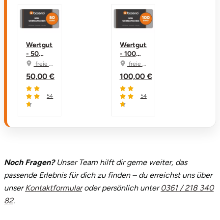
Wertgutschein
Wertgutschein
- 50
- 100
Euro
Euro
freie Auswahl
freie Auswahl
50,00 €
100,00 €
54
54
4.7 von 5
4.7 von 5
Noch Fragen?
Unser Team hilft dir gerne weiter, das
passende Erlebnis für dich zu finden – du erreichst uns über
unser
Kontaktformular
oder persönlich unter
0361 / 218 340
82
.