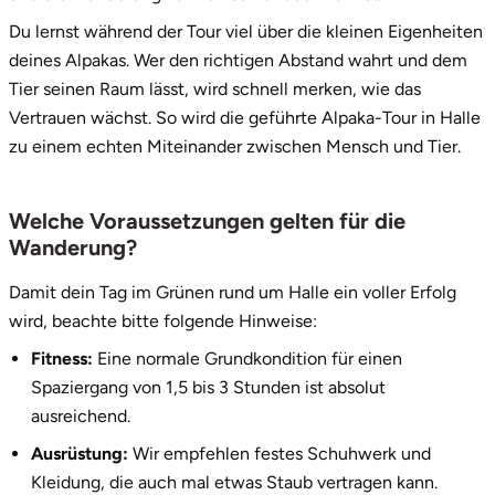
Du lernst während der Tour viel über die kleinen Eigenheiten
Vorpommern-Greifswald
deines Alpakas. Wer den richtigen Abstand wahrt und dem
Tier seinen Raum lässt, wird schnell merken, wie das
Vorpommern-Rügen
Vertrauen wächst. So wird die geführte Alpaka-Tour in Halle
zu einem echten Miteinander zwischen Mensch und Tier.
Weimar
Welche Voraussetzungen gelten für die
Wertach
Wanderung?
Wesel
Damit dein Tag im Grünen rund um Halle ein voller Erfolg
wird, beachte bitte folgende Hinweise:
Witten
Fitness:
Eine normale Grundkondition für einen
Spaziergang von 1,5 bis 3 Stunden ist absolut
Würzburg
ausreichend.
Zweibrücken
Ausrüstung:
Wir empfehlen festes Schuhwerk und
Kleidung, die auch mal etwas Staub vertragen kann.