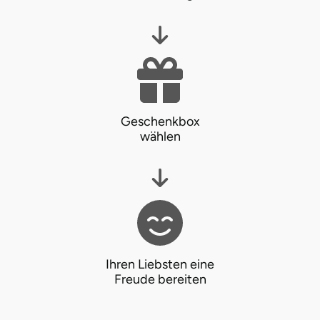
Mettingen
Moers
Märkisch-Oderland
Mönchengladbach
Geschenkbox
wählen
München
Münster
Nagold
Neckarsulm
Ihren Liebsten eine
Freude bereiten
Nesselwang