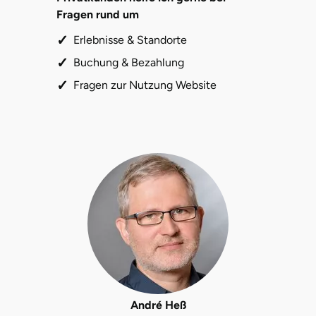
Mettingen
Fragen rund um
Moers
Erlebnisse & Standorte
Buchung & Bezahlung
Märkisch-Oderland
Fragen zur Nutzung Website
Mönchengladbach
München
Münster
Nagold
Neckarsulm
Nesselwang
André Heß