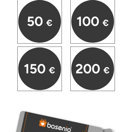
Karlsruhe
50
100
€
€
Kassel
Kempten
Kerken
150
200
€
€
Kiel
Koblenz
Kronach
Kulmbach
Köln