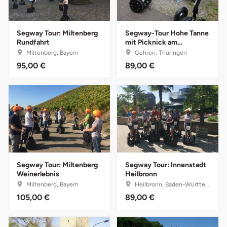
Darmstadt
Weimar
Deggendorf
sächsische Schweiz
Segway Tour: Miltenberg
Segway-Tour Hohe Tanne
Rundfahrt
mit Picknick am
Rennsteig
Dessau
Miltenberg, Bayern
Gehren, Thüringen
95,00 €
89,00 €
Dietzenbach
Dingolfing
Dorsten
Dortmund
Segway Tour: Miltenberg
Segway Tour: Innenstadt
Weinerlebnis
Heilbronn
Dresden
Miltenberg, Bayern
Heilbronn, Baden-Württemberg
105,00 €
89,00 €
Duisburg