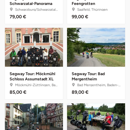
Schwarzatal-Panorama
Feengrotten
Schwarzburg/Schwarzatal, Thüringen
Saalfeld, Thüringen
Bruchköbel
Münster
Sangerhausen
79,00 €
99,00 €
Bruchsal
Nürnberg
Sonneberg
Burghausen
Oberlausitz
Suhl
Calw
Pirna
Unterwellenborn
Chemnitz
Riesa
Weimar
Segway Tour: Möckmühl
Segway Tour: Bad
Schloss Assumstadt XL
Mergentheim
Möckmühl-Züttlingen, Baden-Württemberg
Bad Mergentheim, Baden-Württemberg
Cloppenburg
Ruhrgebiet
Weißenfels
85,00 €
89,00 €
Coburg
Strausberg (Berlin/Brandenburg)
Witterda
Cottbus
Sömmerda