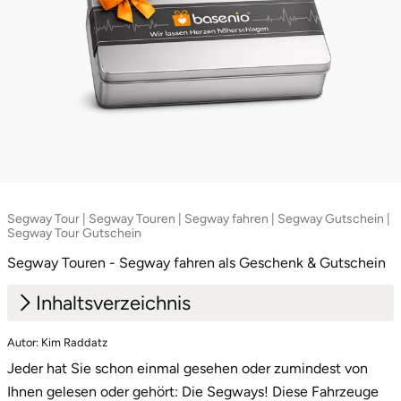
Saarbrücken
Salzgitter
Schongau
Schwabach
Schweinfurt
Segway Tour | Segway Touren | Segway fahren | Segway Gutschein |
Segway Tour Gutschein
Schwerin
Segway Touren - Segway fahren als Geschenk & Gutschein
Inhaltsverzeichnis
Segeberg
Autor: Kim Raddatz
Seligenstadt
1.
Alle Segway-Touren im Überblick
Jeder hat Sie schon einmal gesehen oder zumindest von
2.
Speyer
Ihnen gelesen oder gehört: Die Segways! Diese Fahrzeuge