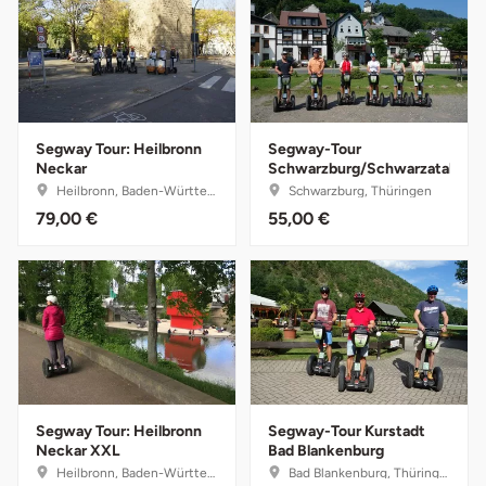
Düsseldorf
Erfurt
Erlangen
Segway Tour: Heilbronn
Segway-Tour
Neckar
Schwarzburg/Schwarzatal
Essen
Heilbronn, Baden-Württemberg
Schwarzburg, Thüringen
79,00 €
55,00 €
Flensburg
Frankfurt am Main
Freiberg
Freiburg
Segway Tour: Heilbronn
Segway-Tour Kurstadt
Fulda
Neckar XXL
Bad Blankenburg
Heilbronn, Baden-Württemberg
Bad Blankenburg, Thüringen