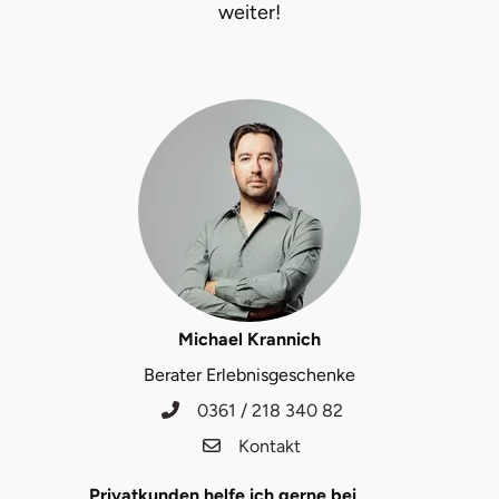
weiter!
Lüneburg
Magdeburg
Main-Kinzig-Kreis
Mainz
Mannheim
Mecklenburgische Seenplatte
Michael Krannich
Berater Erlebnisgeschenke
Meiningen
0361 / 218 340 82
Kontakt
Merzig
Privatkunden helfe ich gerne bei