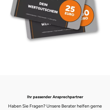
Landkreis Rostock
Landshut
Langenselbold
Leipzig
Leutkirch
Ludwigslust-Parchim
Löbau
Ihr passender Ansprechpartner
Lübeck
Haben Sie Fragen? Unsere Berater helfen gerne
Lüchow-Dannenberg