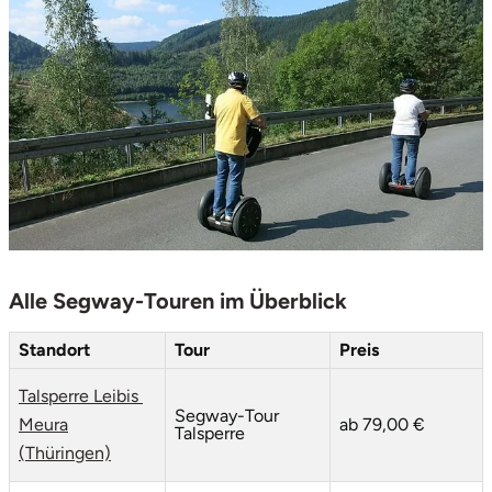
Tegernsee
Teltow-Fläming
Trier
Uckermark
Uelzen
Alle Segway-Touren im Überblick
Ulm
Standort
Tour
Preis
Usedom
Talsperre Leibis
Segway-Tour
Meura
ab 79,00 €
Talsperre
Viersen
(Thüringen)
Villingen Schwenningen