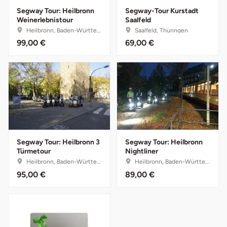
Segway Tour: Heilbronn
Segway-Tour Kurstadt
Halle
Weinerlebnistour
Saalfeld
Heilbronn, Baden-Württemberg
Saalfeld, Thüringen
Hamburg
99,00 €
69,00 €
Hanau
Hannover
Haßfurt
Heidelberg
Segway Tour: Heilbronn 3
Segway Tour: Heilbronn
Türmetour
Nightliner
Heilbronn, Baden-Württemberg
Heilbronn, Baden-Württemberg
Heidenheim
95,00 €
89,00 €
Heilbronn
Heldburg