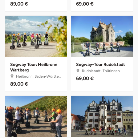
89,00 €
69,00 €
Fürstenfeldbruck
Fürth
Geiselwind
Gelnhausen
Segway Tour: Heilbronn
Segway-Tour Rudolstadt
Gera
Wartberg
Rudolstadt, Thüringen
Heilbronn, Baden-Württemberg
69,00 €
Gersfeld
89,00 €
Gotha
Göppingen
Görlitz