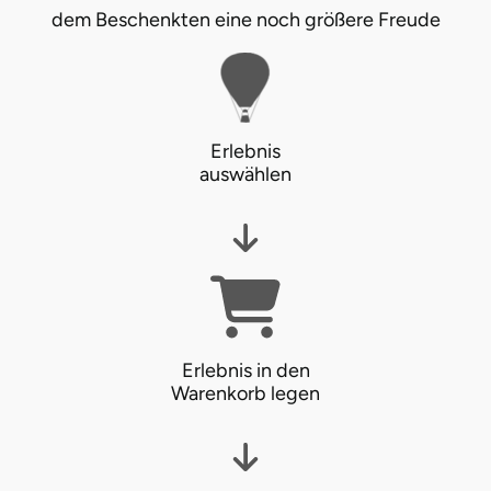
dem Beschenkten eine noch größere Freude
Ostholstein
Ostprignitz-Ruppin
Oy-Mittelberg
Erlebnis
auswählen
Passau
Pforzheim
Pinneberg
Pirna
Erlebnis in den
Warenkorb legen
Plön
Potsdam