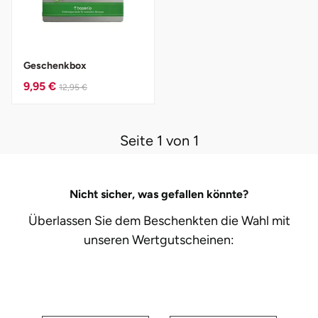
Herzogenaurach
Herzogtum Lauenburg
Geschenkbox
9,95 €
12,95 €
Homburg
Horb am Neckar
Seite 1 von 1
Ibbenbüren
Nicht sicher, was gefallen könnte?
Ingolstadt
Überlassen Sie dem Beschenkten die Wahl mit
Jena
unseren
Wertgutscheinen:
Jerichower Land
Kamp-Lintfort