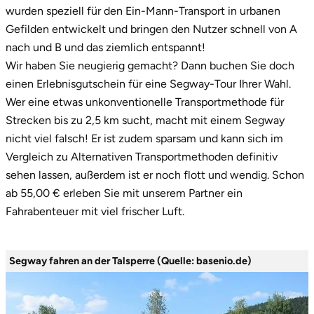
wurden speziell für den Ein-Mann-Transport in urbanen
3.
Segway fahren im Wald oder Park
Stade
Gefilden entwickelt und bringen den Nutzer schnell von A
4.
Gutschein kaufen & Termin vereinbaren
nach und B und das ziemlich entspannt!
Steinburg
Wir haben Sie neugierig gemacht? Dann buchen Sie doch
einen Erlebnisgutschein für eine Segway-Tour Ihrer Wahl.
Stendal
Wer eine etwas unkonventionelle Transportmethode für
Strecken bis zu 2,5 km sucht, macht mit einem Segway
Stettiner Haff
nicht viel falsch! Er ist zudem sparsam und kann sich im
Vergleich zu Alternativen Transportmethoden definitiv
Stormarn
sehen lassen, außerdem ist er noch flott und wendig. Schon
ab 55,00 € erleben Sie mit unserem Partner ein
Straubing
Fahrabenteuer mit viel frischer Luft.
Stuttgart
Segway fahren an der Talsperre (Quelle: basenio.de)
Sulz am Neckar
Tannheimer Tal