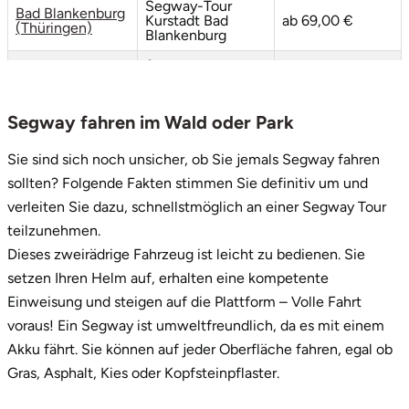
Segway-Tour
Bad Blankenburg
Kurstadt Bad
ab 69,00 €
(Thüringen)
Blankenburg
Vorpommern-Greifswald
Segway
Saalfeld
“Feengrotten-
ab 79,00 €
Vorpommern-Rügen
Tour“
Segway fahren im Wald oder Park
Segway
Weimar
Großreitenbach
“Großbreitenbach-
ab 79,00 €
Tour - Natur pur”
Sie sind sich noch unsicher, ob Sie jemals Segway fahren
sollten? Folgende Fakten stimmen Sie definitiv um und
Segway
Wertach
Rudolstadt
ab 55,00 €
“Rudolstadt-Tour“
verleiten Sie dazu, schnellstmöglich an einer Segway Tour
Segway
teilzunehmen.
Wesel
Schwarzatal
“Schwarzatal-Tour
ab 59,00 €
Dieses zweirädrige Fahrzeug ist leicht zu bedienen. Sie
- Natur pur”
Witten
setzen Ihren Helm auf, erhalten eine kompetente
Segway Tour
Schwarzburg
ab 45,00 €
Einweisung und steigen auf die Plattform – Volle Fahrt
“Schwarzburg”
Würzburg
voraus! Ein Segway ist umweltfreundlich, da es mit einem
Akku fährt. Sie können auf jeder Oberfläche fahren, egal ob
Zweibrücken
Gras, Asphalt, Kies oder Kopfsteinpflaster.