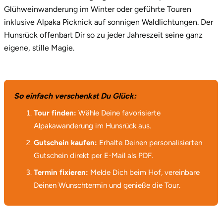
Glühweinwanderung im Winter oder geführte Touren
Saarbrücken
inklusive Alpaka Picknick auf sonnigen Waldlichtungen. Der
Hunsrück offenbart Dir so zu jeder Jahreszeit seine ganz
Salzgitter
eigene, stille Magie.
Schongau
Schwabach
So einfach verschenkst Du Glück:
Tour finden:
Wähle Deine favorisierte
Schweinfurt
Alpakawanderung im Hunsrück aus.
Schwerin
Gutschein kaufen:
Erhalte Deinen personalisierten
Gutschein direkt per E-Mail als PDF.
Segeberg
Termin fixieren:
Melde Dich beim Hof, vereinbare
Deinen Wunschtermin und genieße die Tour.
Seligenstadt
Speyer