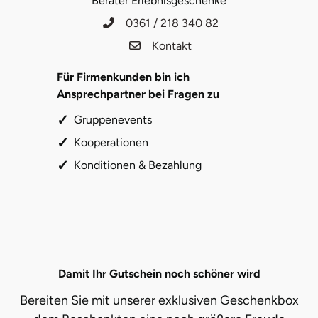
Berater Erlebnisgeschenke
Herzogenaurach
0361 / 218 340 82
Kontakt
Herzogtum Lauenburg
Für Firmenkunden bin ich
Homburg
Ansprechpartner bei Fragen zu
Gruppenevents
Horb am Neckar
Kooperationen
Ibbenbüren
Konditionen & Bezahlung
Ingolstadt
Jena
Jerichower Land
Damit Ihr Gutschein noch schöner wird
Bereiten Sie mit unserer exklusiven Geschenkbox
Kamp-Lintfort