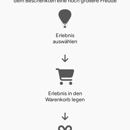
dem Beschenkten eine noch größere Freude
Karlsruhe
Kassel
Erlebnis
Kempten
auswählen
Kerken
Kiel
Koblenz
Erlebnis in den
Kronach
Warenkorb legen
Kulmbach
Köln