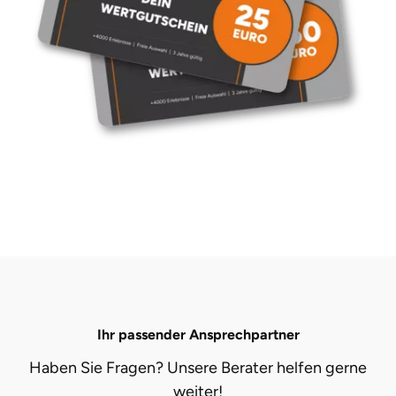
Düsseldorf
Erfurt
Erlangen
Essen
Flensburg
Frankfurt am Main
Freiberg
Freiburg
Ihr passender Ansprechpartner
Fulda
Haben Sie Fragen? Unsere Berater helfen gerne
weiter!