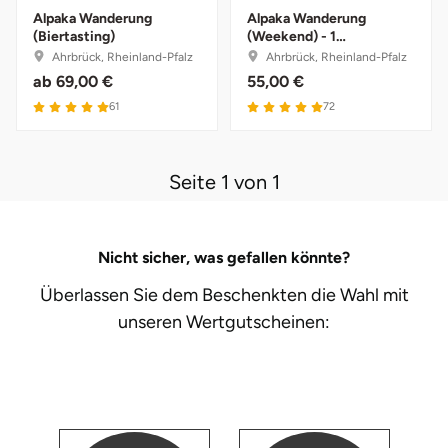
Alpaka Wanderung
Alpaka Wanderung
(Biertasting)
(Weekend) - 1
Bruchköbel
Münster
Sangerhausen
Alpakaführer
Ahrbrück, Rheinland-Pfalz
Ahrbrück, Rheinland-Pfalz
ab
69,00 €
55,00 €
Bruchsal
Nürnberg
Sonneberg
61
72
Burghausen
Oberlausitz
Suhl
Seite 1 von 1
Calw
Pirna
Unterwellenborn
Chemnitz
Riesa
Weimar
Nicht sicher, was gefallen könnte?
Überlassen Sie dem Beschenkten die Wahl mit
Cloppenburg
Ruhrgebiet
Weißenfels
unseren
Wertgutscheinen:
Coburg
Strausberg (Berlin/Brandenburg)
Witterda
Cottbus
Sömmerda