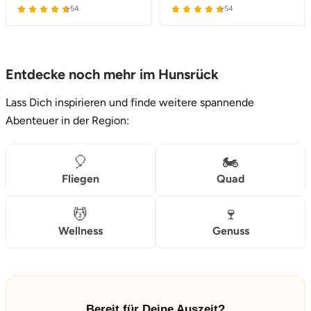
54
54
Tegernsee
Teltow-Fläming
Entdecke noch mehr im Hunsrück
Trier
Lass Dich inspirieren und finde weitere spannende
Abenteuer in der Region:
Uckermark
🎈
🏍️
Uelzen
Fliegen
Quad
Ulm
💆
🍷
Wellness
Genuss
Usedom
Viersen
Bereit für Deine Auszeit?
Villingen Schwenningen