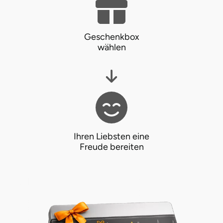
Landkreis Rostock
Geschenkbox
Landshut
wählen
Langenselbold
Leipzig
Leutkirch
Ihren Liebsten eine
Freude bereiten
Ludwigslust-Parchim
Löbau
Lübeck
Lüchow-Dannenberg