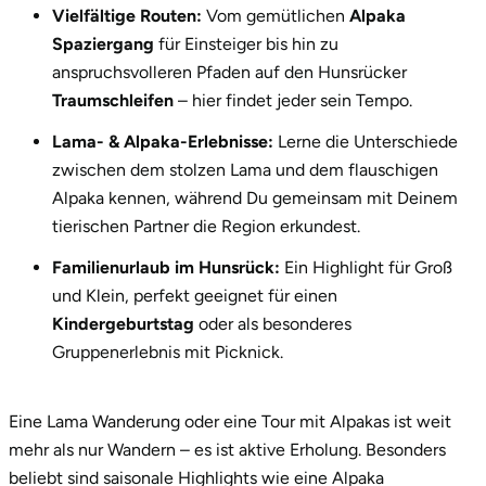
Vielfältige Routen:
Vom gemütlichen
Alpaka
Potsdam-Mittelmark
Spaziergang
für Einsteiger bis hin zu
anspruchsvolleren Pfaden auf den Hunsrücker
Prignitz
Traumschleifen
– hier findet jeder sein Tempo.
Regensburg
Lama- & Alpaka-Erlebnisse:
Lerne die Unterschiede
zwischen dem stolzen Lama und dem flauschigen
Rendsburg Eckernförde
Alpaka kennen, während Du gemeinsam mit Deinem
tierischen Partner die Region erkundest.
Rheine
Familienurlaub im Hunsrück:
Ein Highlight für Groß
und Klein, perfekt geeignet für einen
Rodgau
Kindergeburtstag
oder als besonderes
Gruppenerlebnis mit Picknick.
Rostock
Rottweil
Eine Lama Wanderung oder eine Tour mit Alpakas ist weit
mehr als nur Wandern – es ist aktive Erholung. Besonders
Rügen
beliebt sind saisonale Highlights wie eine Alpaka