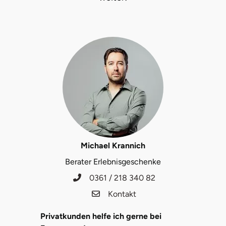
Fürstenfeldbruck
Fürth
Geiselwind
Gelnhausen
Gera
Gersfeld
Michael Krannich
Gotha
Berater Erlebnisgeschenke
0361 / 218 340 82
Göppingen
Kontakt
Görlitz
Privatkunden helfe ich gerne bei