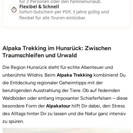
für 2 Personen oder den Familienurlaub.
Neumünster
Flexibel & Schnell
⏱️
Sofort-Gutschein per PDF, 3 Jahre gültig und
flexibel für alle Touren einlösbar.
Nidda
Nordwestmecklenburg
Alpaka Trekking im Hunsrück: Zwischen
Nürnberg
Traumschleifen und Urwald
Oberhavel
Die Region Hunsrück steht für echte Abenteuer und
unberührte Wildnis. Beim
Alpaka Trekking
kombinierst Du
Odenwald
die Entdeckung regionaler Geheimtipps mit der
beruhigenden Ausstrahlung der Tiere. Ob auf federnden
Oder-Spree
Waldböden oder entlang imposanter Schieferfelsen – diese
besondere Form der
Alpakatour
hilft Dir dabei, den Stress
Oldenburg
des Alltags hinter Dir zu lassen und die Natur ganz intensiv
zu spüren.
Osnabrück