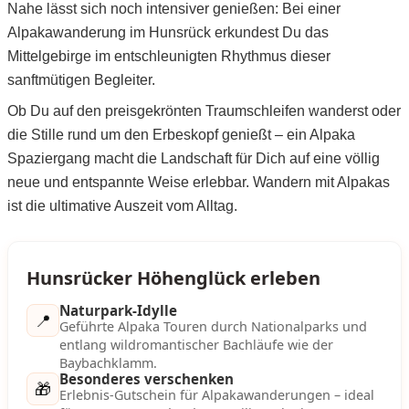
Mettingen
Nahe lässt sich noch intensiver genießen: Bei einer
3.
Deine Freiheit: Flexible Wertgutscheine
Alpakawanderung im Hunsrück erkundest Du das
Moers
4.
Entdecke noch mehr im Hunsrück
Mittelgebirge im entschleunigten Rhythmus dieser
sanftmütigen Begleiter.
Märkisch-Oderland
Ob Du auf den preisgekrönten Traumschleifen wanderst oder
die Stille rund um den Erbeskopf genießt – ein Alpaka
Mönchengladbach
Spaziergang macht die Landschaft für Dich auf eine völlig
neue und entspannte Weise erlebbar. Wandern mit Alpakas
München
ist die ultimative Auszeit vom Alltag.
Münster
Hunsrücker Höhenglück erleben
Nagold
Naturpark-Idylle
📍
Geführte Alpaka Touren durch Nationalparks und
Neckarsulm
entlang wildromantischer Bachläufe wie der
Baybachklamm.
Nesselwang
Besonderes verschenken
🎁
Erlebnis-Gutschein für Alpakawanderungen – ideal