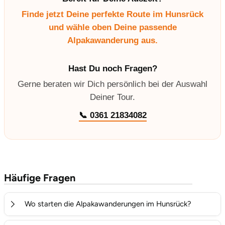
Finde jetzt Deine perfekte Route im Hunsrück
Vorpommern-Greifswald
und wähle oben Deine passende
Alpakawanderung aus.
Vorpommern-Rügen
Hast Du noch Fragen?
Weimar
Gerne beraten wir Dich persönlich bei der Auswahl
Deiner Tour.
Wertach
📞 0361 21834082
Wesel
Witten
Häufige Fragen
Würzburg
Zweibrücken
Wo starten die Alpakawanderungen im Hunsrück?