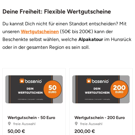
Deine Freiheit: Flexible Wertgutscheine
Stade
Du kannst Dich nicht für einen Standort entscheiden? Mit
Steinburg
unseren
Wertgutscheinen
(50€ bis 200€) kann der
Beschenkte selbst wählen, welche
Alpakatour
im Hunsrück
Stendal
oder in der gesamten Region es sein soll.
Stettiner Haff
Stormarn
Straubing
Stuttgart
Wertgutschein - 50 Euro
Wertgutschein - 200 Euro
Sulz am Neckar
freie Auswahl
freie Auswahl
50,00 €
200,00 €
Tannheimer Tal