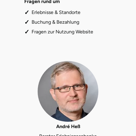
Fragen rund um
Halle
Erlebnisse & Standorte
Buchung & Bezahlung
Hamburg
Fragen zur Nutzung Website
Hanau
Hannover
Haßfurt
Heidelberg
Heidenheim
Heilbronn
André Heß
Heldburg