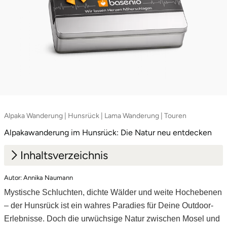
Lüneburg
Magdeburg
Main-Kinzig-Kreis
Mainz
Alpaka Wanderung | Hunsrück | Lama Wanderung | Touren
Mannheim
Alpakawanderung im Hunsrück: Die Natur neu entdecken
Mecklenburgische Seenplatte
Inhaltsverzeichnis
Autor: Annika Naumann
Meiningen
1.
Hunsrücker Höhenglück erleben
Mystische Schluchten, dichte Wälder und weite Hochebenen
2.
Alpaka Trekking im Hunsrück: Zwischen
Merzig
– der Hunsrück ist ein wahres Paradies für Deine Outdoor-
Traumschleifen und Urwald
Erlebnisse. Doch die urwüchsige Natur zwischen Mosel und