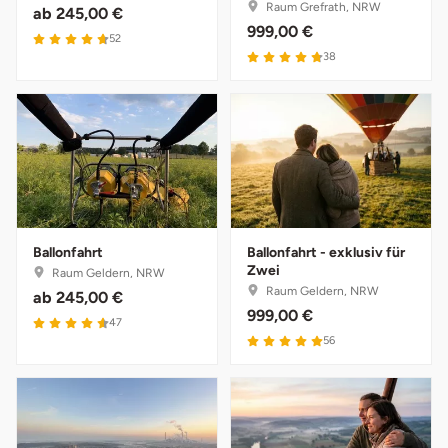
Raum Grefrath, NRW
ab
245,00 €
999,00 €
4.7 von 5
52
4.8 von 5
38
Ballonfahrt
Ballonfahrt - exklusiv für
Zwei
Raum Geldern, NRW
Raum Geldern, NRW
ab
245,00 €
999,00 €
4.6 von 5
47
5 von 5
56