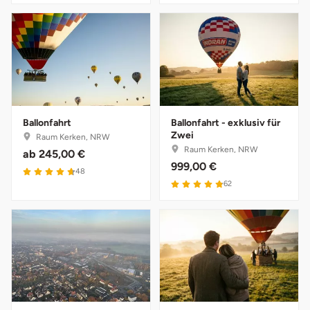
Ballonfahrt
Ballonfahrt - exklusiv für
Zwei
Raum Kerken, NRW
Raum Kerken, NRW
ab
245,00 €
999,00 €
4.7 von 5
48
4.9 von 5
62