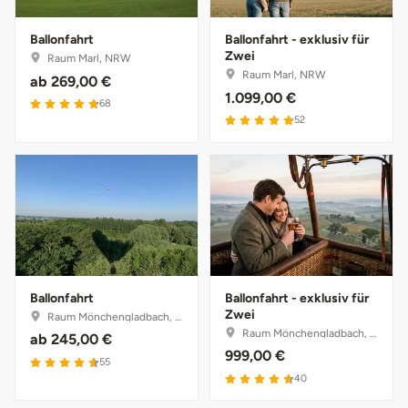
Ballonfahrt
Ballonfahrt - exklusiv für
Zwei
Raum Marl, NRW
Raum Marl, NRW
ab
269,00 €
1.099,00 €
4.8 von 5
68
4.9 von 5
52
Ballonfahrt
Ballonfahrt - exklusiv für
Zwei
Raum Mönchengladbach, NRW
Raum Mönchengladbach, NRW
ab
245,00 €
999,00 €
4.6 von 5
55
4.7 von 5
40