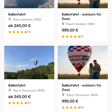
Ballonfahrt
Ballonfahrt - exklusiv für
Zwei
Raum Sevelen, NRW
Raum Sevelen, NRW
ab
245,00 €
999,00 €
4.6 von 5
78
4.9 von 5
81
Ballonfahrt
Ballonfahrt - exklusiv für
Zwei
Raum Tönisvorst, NRW
Raum Tönisvorst, NRW
ab
245,00 €
999,00 €
4.6 von 5
54
4.9 von 5
65