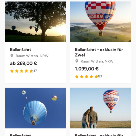
Ballonfahrt
Ballonfahrt - exklusiv für
Zwei
Raum Witten, NRW
Raum Witten, NRW
ab
269,00 €
1.099,00 €
4.6 von 5
47
4.8 von 5
83
Ballonfahrt
Ballonfahrt - exklusiv für