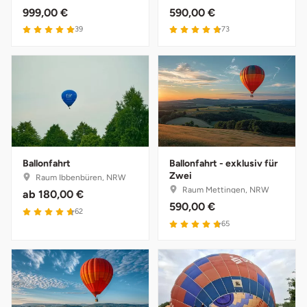
999,00 €
590,00 €
4.9 von 5
4.8 von 5
39
73
Ballonfahrt
Ballonfahrt - exklusiv für
Zwei
Raum Ibbenbüren, NRW
Raum Mettingen, NRW
ab
180,00 €
590,00 €
4.7 von 5
62
4.8 von 5
65