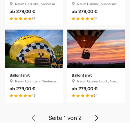
Raum Herzlake, Niedersachsen
Raum Damme, Niedersachsen
ab
279,00 €
ab
279,00 €
4.8 von 5
4.8 von 5
29
51
Ballonfahrt
Ballonfahrt
Raum Löningen, Niedersachsen
Raum Quakenbrück, Niedersachsen
ab
279,00 €
ab
279,00 €
5 von 5
4.8 von 5
49
54
Seite 1 von 2