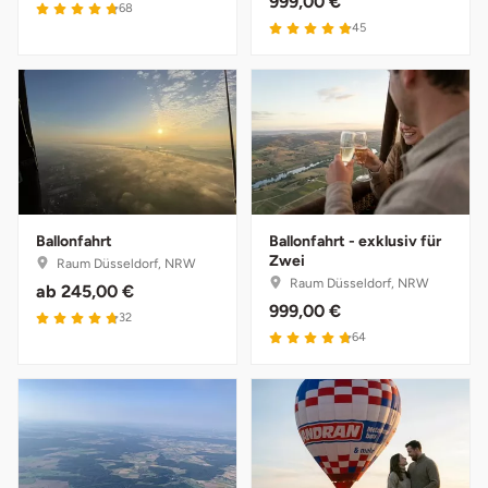
999,00 €
4.8 von 5
68
4.9 von 5
45
Ballonfahrt
Ballonfahrt - exklusiv für
Zwei
Raum Düsseldorf, NRW
Raum Düsseldorf, NRW
ab
245,00 €
999,00 €
4.8 von 5
32
4.8 von 5
64