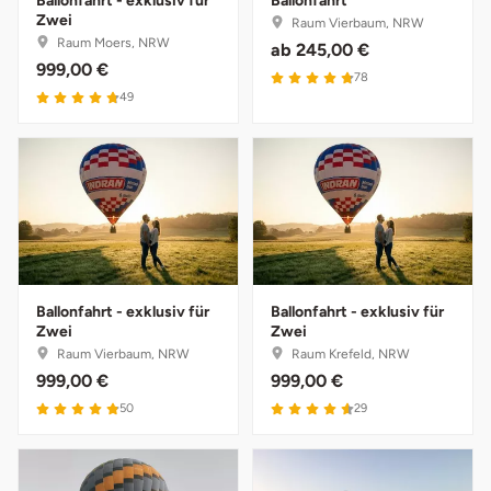
Ballonfahrt - exklusiv für
Ballonfahrt
Zwei
Raum Vierbaum, NRW
Raum Moers, NRW
ab
245,00 €
Münster
Sangerhausen
999,00 €
4.8 von 5
78
4.8 von 5
49
Nürnberg
Sonneberg
Oberlausitz
Suhl
Pirna
Unterwellenborn
Riesa
Weimar
Ballonfahrt - exklusiv für
Ballonfahrt - exklusiv für
Ruhrgebiet
Weißenfels
Zwei
Zwei
Raum Vierbaum, NRW
Raum Krefeld, NRW
999,00 €
999,00 €
Strausberg (Berlin/Brandenburg)
Witterda
4.9 von 5
4.6 von 5
50
29
Sömmerda