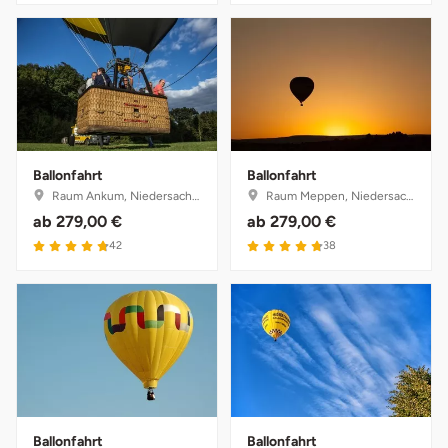
Ballonfahrt
Ballonfahrt
Raum Ankum, Niedersachsen
Raum Meppen, Niedersachsen
ab
279,00 €
ab
279,00 €
4.8 von 5
4.8 von 5
42
38
Ballonfahrt
Ballonfahrt