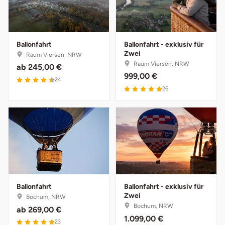
Ballonfahrt
Ballonfahrt - exklusiv für
Zwei
Raum Viersen, NRW
Raum Viersen, NRW
ab
245,00 €
999,00 €
4.6 von 5
24
4.8 von 5
26
Ballonfahrt
Ballonfahrt - exklusiv für
Zwei
Bochum, NRW
Bochum, NRW
ab
269,00 €
1.099,00 €
4.9 von 5
23