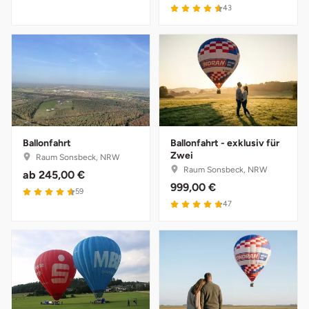
4.6 von 5
43
Ballonfahrt
Ballonfahrt - exklusiv für
Zwei
Raum Sonsbeck, NRW
Raum Sonsbeck, NRW
ab
245,00 €
999,00 €
4.6 von 5
59
4.8 von 5
47