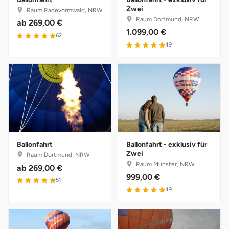
Zwei
Raum Radevormwald, NRW
Raum Dortmund, NRW
ab
269,00 €
1.099,00 €
5 von 5
62
4.8 von 5
49
Ballonfahrt
Ballonfahrt - exklusiv für
Zwei
Raum Dortmund, NRW
Raum Münster, NRW
ab
269,00 €
999,00 €
4.8 von 5
51
4.8 von 5
49