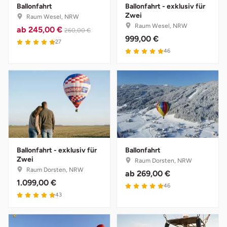
Ballonfahrt
Ballonfahrt - exklusiv für
Zwei
Raum Wesel, NRW
Raum Wesel, NRW
ab
245,00 €
260,00 €
999,00 €
4.8 von 5
27
5 von 5
46
Ballonfahrt - exklusiv für
Ballonfahrt
Zwei
Raum Dorsten, NRW
Raum Dorsten, NRW
ab
269,00 €
1.099,00 €
4.9 von 5
46
4.8 von 5
43