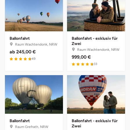
Ballonfahrt
Ballonfahrt - exklusiv für
Zwei
Raum Wachtendonk, NRW
Raum Wachtendonk, NRW
ab
245,00 €
999,00 €
4.7 von 5
49
4.7 von 5
33
Ballonfahrt
Ballonfahrt - exklusiv für
Zwei
Raum Grefrath, NRW