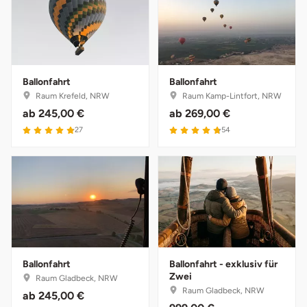
Weimar
sächsische Schweiz
Ballonfahrt
Ballonfahrt
Raum Krefeld, NRW
Raum Kamp-Lintfort, NRW
ab
245,00 €
ab
269,00 €
4.9 von 5
4.8 von 5
27
54
Ballonfahrt
Ballonfahrt - exklusiv für
Zwei
Raum Gladbeck, NRW
Raum Gladbeck, NRW
ab
245,00 €