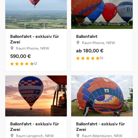
Ballonfahrt - exklusiv für
Ballonfahrt
Zwei
Raum Rheine, NRW
Raum Rheine, NRW
ab
180,00 €
590,00 €
4.8 von 5
55
4.6 von 5
52
Ballonfahrt - exklusiv für
Ballonfahrt - exklusiv für
Zwei
Zwei
Raum Lengerich, NRW
Raum Ibbenbüren, NRW