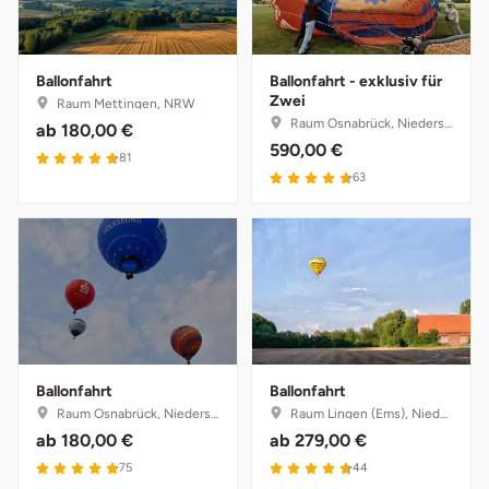
Ballonfahrt
Ballonfahrt - exklusiv für
Zwei
Raum Mettingen, NRW
Raum Osnabrück, Niedersachsen
ab
180,00 €
590,00 €
4.8 von 5
81
4.8 von 5
63
Ballonfahrt
Ballonfahrt
Raum Osnabrück, Niedersachsen
Raum Lingen (Ems), Niedersachsen
ab
180,00 €
ab
279,00 €
4.9 von 5
4.7 von 5
75
44