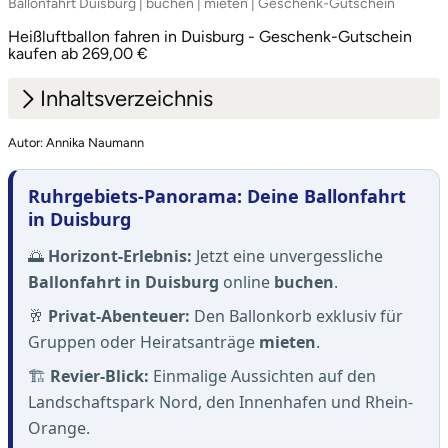
Ballonfahrt Duisburg | buchen | mieten | Geschenk-Gutschein
Heißluftballon fahren in Duisburg - Geschenk-Gutschein
kaufen ab 269,00 €
Inhaltsverzeichnis
Autor: Annika Naumann
1.
Faszination über Duisburg: Der Wind weist den
Weg
Ruhrgebiets-Panorama: Deine Ballonfahrt
2.
Deine Flug-Optionen im Raum Duisburg
in Duisburg
🌅
Horizont-Erlebnis:
Jetzt eine unvergessliche
Ballonfahrt in Duisburg
online
buchen
.
🥂
Privat-Abenteuer:
Den Ballonkorb exklusiv für
Gruppen oder Heiratsanträge
mieten
.
🏗️
Revier-Blick:
Einmalige Aussichten auf den
Landschaftspark Nord, den Innenhafen und Rhein-
Orange.