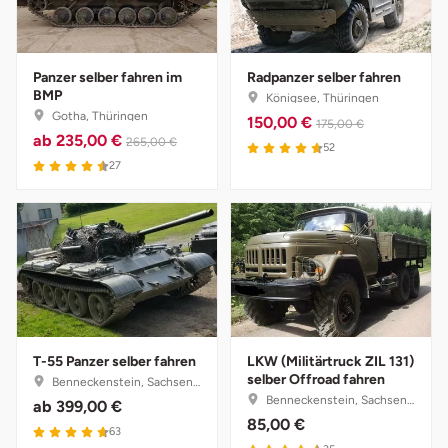
Fürstenfeldbruck
Fürth
Panzer selber fahren im
Radpanzer selber fahren
BMP
Königsee, Thüringen
Gotha, Thüringen
Geiselwind
150,00 €
175,00 €
ab
235,00 €
265,00 €
52
27
Gelnhausen
Gera
Gersfeld
Gotha
T-55 Panzer selber fahren
LKW (Militärtruck ZIL 131)
Göppingen
selber Offroad fahren
Benneckenstein, Sachsen-Anhalt
Benneckenstein, Sachsen-Anhalt
ab
399,00 €
Görlitz
85,00 €
63