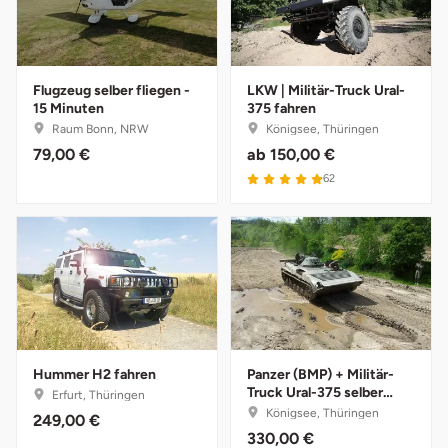
Saarbrücken
Salzgitter
Flugzeug selber fliegen -
LKW | Militär-Truck Ural-
15 Minuten
375 fahren
Raum Bonn, NRW
Königsee, Thüringen
Schongau
79,00 €
ab
150,00 €
62
Schwabach
Schweinfurt
Schwerin
Segeberg
Hummer H2 fahren
Panzer (BMP) + Militär-
Seligenstadt
Truck Ural-375 selber
Erfurt, Thüringen
fahren
Königsee, Thüringen
249,00 €
Speyer
330,00 €