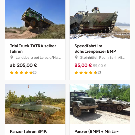
Karlsruhe
Kassel
Kempten
Trial Truck TATRA selber
Speedfahrt im
fahren
Schützenpanzer BMP
Kerken
Landsberg bei Leipzig/Halle, Sachsen-Anhalt
Steinhöfel, Raum Berlin/Brandenburg
ab
205,00 €
85,00 €
99,00 €
Kiel
25
53
Koblenz
Kronach
Kulmbach
Panzer fahren BMP:
Panzer (BMP) + Militär-
Köln