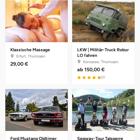
Ostholstein
Ostprignitz-Ruppin
Oy-Mittelberg
Klassische Massage
LKW | Militär-Truck Robur
Passau
LO fahren
Erfurt, Thüringen
Königsee, Thüringen
29,00 €
Pforzheim
ab
150,00 €
23
Pinneberg
Pirna
Plön
Potsdam
Ford Mustang Oldtimer
Segway-Tour Talsperre