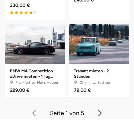
Zwickau
330,00 €
61
Öhringen
BMW M4 Competition
Trabant mieten - 2
xDrive mieten - 1 Tag
Stunden
(Mo.-Do.)
Frankfurt am Main, Hessen
Chemnitz, Sachsen
299,00 €
79,00 €
Seite 1 von 5