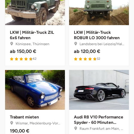
Lüneburg
Magdeburg
LKW | Militär-Truck ZIL
LKW | Militär-Truck
6x6 fahren
ROBUR LO 3000 fahren
Königsee, Thüringen
Landsberg bei Leipzig/Halle, Sachsen-Anhalt
Main-Kinzig-Kreis
ab
150,00 €
ab
120,00 €
42
32
Mainz
Mannheim
Mecklenburgische Seenplatte
Meiningen
Trabant mieten
Audi R8 V10 Performance
Merzig
Spyder - 60 Minuten
Wismar, Mecklenburg-Vorpommern
selber fahren mit
Raum Frankfurt am Main, Hessen
190,00 €
Instruktor