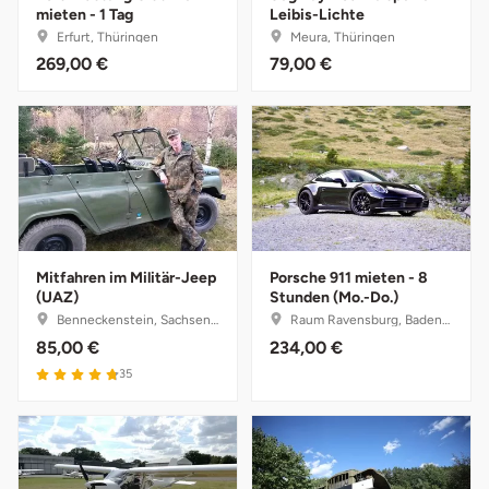
mieten - 1 Tag
Leibis-Lichte
Potsdam-Mittelmark
Erfurt, Thüringen
Meura, Thüringen
269,00 €
79,00 €
Prignitz
Regensburg
Rendsburg Eckernförde
Rheine
Mitfahren im Militär-Jeep
Porsche 911 mieten - 8
(UAZ)
Stunden (Mo.-Do.)
Rodgau
Benneckenstein, Sachsen-Anhalt
Raum Ravensburg, Baden-Württemberg
85,00 €
234,00 €
Rostock
35
Rottweil
Rügen