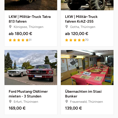
Neumünster
Nidda
LKW | Militär-Truck Tatra
LKW | Militär-Truck
813 fahren
fahren KrAZ-255
Königsee, Thüringen
Gotha, Thüringen
Nordwestmecklenburg
ab
180,00 €
ab
120,00 €
31
70
Nürnberg
Oberhavel
Odenwald
Oder-Spree
Ford Mustang Oldtimer
Übernachten im Stasi
Oldenburg
mieten - 3 Stunden
Bunker
Erfurt, Thüringen
Frauenwald, Thüringen
169,00 €
139,00 €
Osnabrück