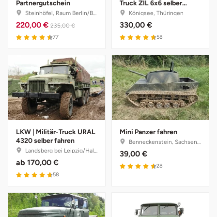
Partnergutschein
Truck ZIL 6x6 selber
fahren
Steinhöfel, Raum Berlin/Brandenburg
Königsee, Thüringen
Landkreis Rostock
220,00 €
330,00 €
235,00 €
77
58
Landshut
Langenselbold
Leipzig
Leutkirch
LKW | Militär-Truck URAL
Mini Panzer fahren
4320 selber fahren
Benneckenstein, Sachsen-Anhalt
Ludwigslust-Parchim
Landsberg bei Leipzig/Halle, Sachsen-Anhalt
39,00 €
ab
170,00 €
28
Löbau
58
Lübeck
Lüchow-Dannenberg