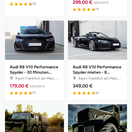
Mettingen
299,00 €
329,00 €
79
73
Moers
Märkisch-Oderland
Mönchengladbach
München
Audi R8 V10 Performance
Audi R8 V10 Performance
Spyder - 30 Minuten
Spyder mieten - 8
Münster
selber fahren mit
Stunden (Mo.-Do.)
Raum Frankfurt am Main, Hessen
Raum Frankfurt am Main, Hessen
Instruktor
179,00 €
349,00 €
229,00 €
Nagold
73
35
Neckarsulm
Nesselwang