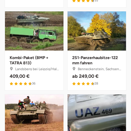
35
Halle
Hamburg
Hanau
Hannover
Kombi-Paket (BMP +
2S1-Panzerhaubitze-122
TATRA 813)
mm fahren
Haßfurt
Landsberg bei Leipzig/Halle, Sachsen-Anhalt
Benneckenstein, Sachsen-Anhalt
409,00 €
ab
249,00 €
Heidelberg
36
28
Heidenheim
Heilbronn
Heldburg