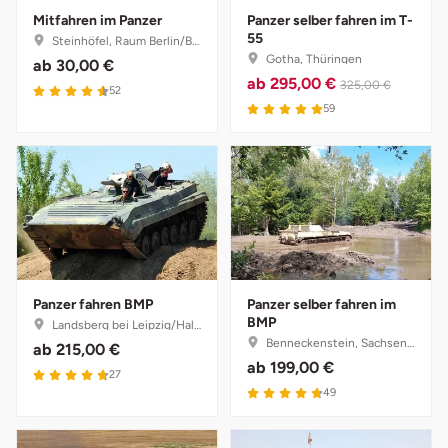
Mitfahren im Panzer
Panzer selber fahren im T-
55
Steinhöfel, Raum Berlin/Brandenburg
Bruchköbel
Münster
Sangerhausen
Gotha, Thüringen
ab
30,00 €
ab
295,00 €
325,00 €
52
Bruchsal
Nürnberg
Sonneberg
59
Burghausen
Oberlausitz
Suhl
Calw
Pirna
Unterwellenborn
Chemnitz
Riesa
Weimar
Cloppenburg
Ruhrgebiet
Weißenfels
Panzer fahren BMP
Panzer selber fahren im
BMP
Landsberg bei Leipzig/Halle, Sachsen-Anhalt
Benneckenstein, Sachsen-Anhalt
ab
215,00 €
Coburg
Strausberg (Berlin/Brandenburg)
Witterda
ab
199,00 €
27
49
Cottbus
Sömmerda