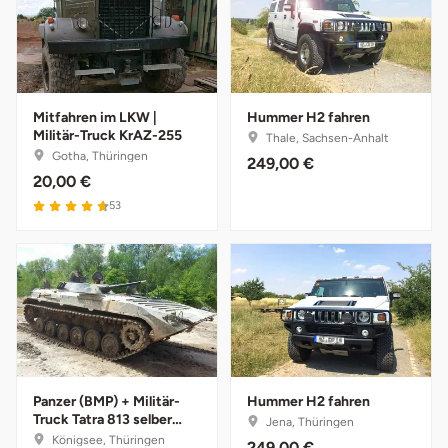
Vorpommern-Greifswald
Vorpommern-Rügen
Mitfahren im LKW |
Hummer H2 fahren
Militär-Truck KrAZ-255
Thale, Sachsen-Anhalt
Weimar
Gotha, Thüringen
249,00 €
20,00 €
Wertach
53
Wesel
Witten
Würzburg
Panzer (BMP) + Militär-
Hummer H2 fahren
Zweibrücken
Truck Tatra 813 selber
Jena, Thüringen
fahren
Königsee, Thüringen
249,00 €