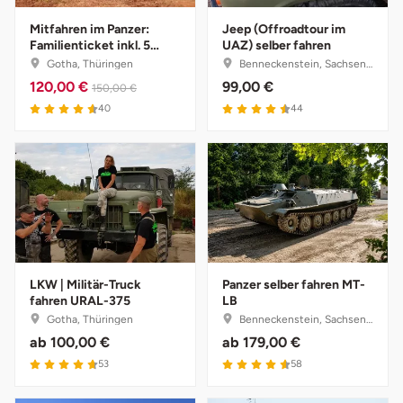
Herzogenaurach
Mitfahren im Panzer:
Jeep (Offroadtour im
Familienticket inkl. 5
UAZ) selber fahren
Personen
Gotha, Thüringen
Benneckenstein, Sachsen-Anhalt
Herzogtum Lauenburg
120,00 €
99,00 €
150,00 €
40
44
Homburg
Horb am Neckar
Ibbenbüren
Ingolstadt
LKW | Militär-Truck
Panzer selber fahren MT-
Jena
fahren URAL-375
LB
Gotha, Thüringen
Benneckenstein, Sachsen-Anhalt
ab
100,00 €
ab
179,00 €
Jerichower Land
53
58
Kamp-Lintfort