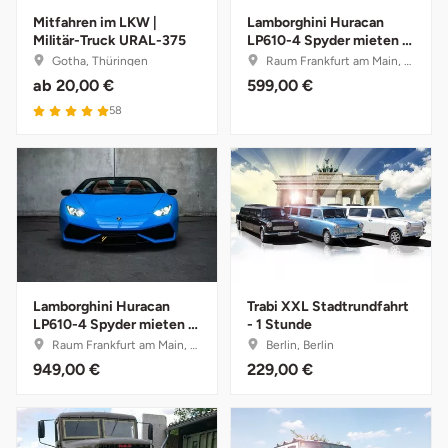
Mitfahren im LKW |
Lamborghini Huracan
Militär-Truck URAL-375
LP610-4 Spyder mieten -
Tegernsee
8 Stunden (Mo.-Do.)
Gotha, Thüringen
Raum Frankfurt am Main, Hessen
ab
20,00 €
599,00 €
Teltow-Fläming
58
Trier
Uckermark
Uelzen
Ulm
Lamborghini Huracan
Trabi XXL Stadtrundfahrt
LP610-4 Spyder mieten -
- 1 Stunde
1 Tag
Raum Frankfurt am Main, Hessen
Berlin, Berlin
Usedom
949,00 €
229,00 €
Viersen
Villingen Schwenningen