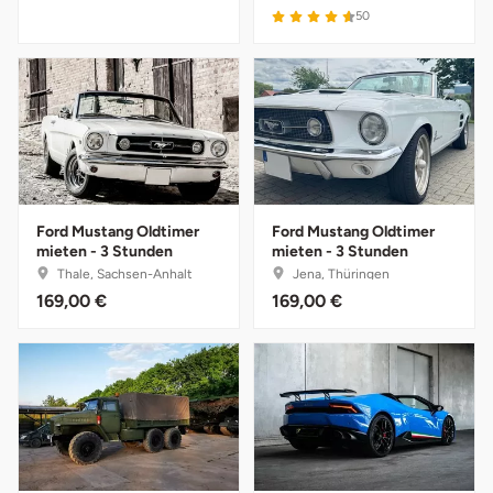
50
Stade
Steinburg
Stendal
Stettiner Haff
Ford Mustang Oldtimer
Ford Mustang Oldtimer
mieten - 3 Stunden
mieten - 3 Stunden
Stormarn
Thale, Sachsen-Anhalt
Jena, Thüringen
169,00 €
169,00 €
Straubing
Stuttgart
Sulz am Neckar
Tannheimer Tal