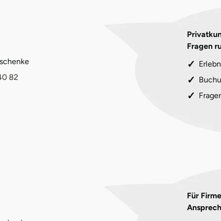
Privatkun
Fragen r
eschenke
Erlebn
40 82
Buchu
Frage
Für Firm
Ansprech