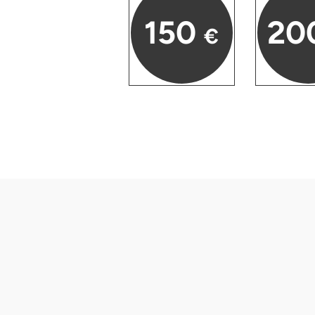
Düsseldorf
150
20
€
Erfurt
Erlangen
Essen
Flensburg
Frankfurt am Main
Freiberg
Freiburg
Fulda