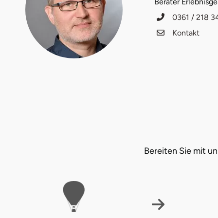
Berater Erlebnisg
Halle
0361 / 218 3
Kontakt
Hamburg
Hanau
Hannover
Haßfurt
Heidelberg
Bereiten Sie mit 
Heidenheim
Heilbronn
Heldburg