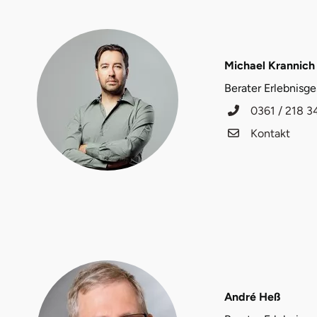
Fürstenfeldbruck
Fürth
Michael Krannich
Geiselwind
Berater Erlebnisg
0361 / 218 3
Gelnhausen
Kontakt
Gera
Gersfeld
Gotha
Göppingen
André Heß
Görlitz