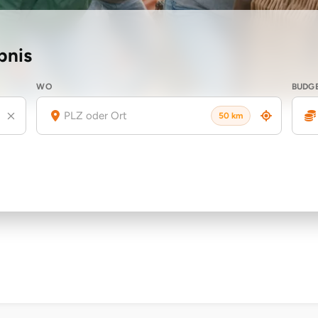
bnis
WO
BUDG
50 km