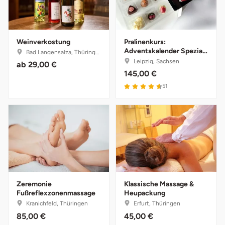
Ostholstein
Ostprignitz-Ruppin
Weinverkostung
Pralinenkurs:
Adventskalender Spezial
Bad Langensalza, Thüringen
Oy-Mittelberg
für Kreative
Leipzig, Sachsen
ab
29,00 €
145,00 €
Passau
51
Pforzheim
Pinneberg
Pirna
Zeremonie
Klassische Massage &
Plön
Fußreflexzonenmassage
Heupackung
Kranichfeld, Thüringen
Erfurt, Thüringen
Potsdam
85,00 €
45,00 €