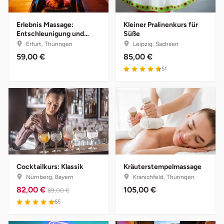
Lüneburg
Erlebnis Massage:
Kleiner Pralinenkurs für
Entschleunigung und
Süße
Tiefenentspannung
Erfurt, Thüringen
Leipzig, Sachsen
Magdeburg
59,00 €
85,00 €
51
Main-Kinzig-Kreis
Mainz
Mannheim
Mecklenburgische Seenplatte
Cocktailkurs: Klassik
Kräuterstempelmassage
Meiningen
Nürnberg, Bayern
Kranichfeld, Thüringen
82,00 €
105,00 €
89,00 €
Merzig
65