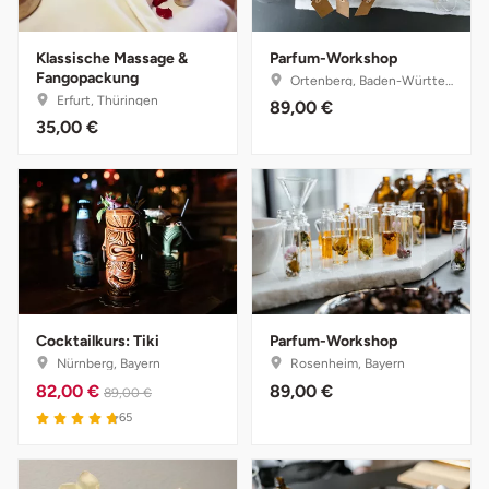
Halle
Klassische Massage &
Parfum-Workshop
Fangopackung
Hamburg
Ortenberg, Baden-Württemberg
Erfurt, Thüringen
89,00 €
35,00 €
Hanau
Hannover
Haßfurt
Heidelberg
Cocktailkurs: Tiki
Parfum-Workshop
Heidenheim
Nürnberg, Bayern
Rosenheim, Bayern
82,00 €
89,00 €
89,00 €
Heilbronn
65
Heldburg