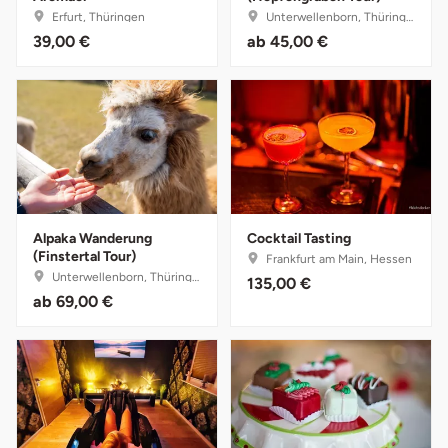
Erfurt, Thüringen
Unterwellenborn, Thüringen
39,00 €
ab
45,00 €
Landkreis Rostock
Landshut
Langenselbold
Leipzig
Alpaka Wanderung
Cocktail Tasting
Leutkirch
(Finstertal Tour)
Frankfurt am Main, Hessen
Unterwellenborn, Thüringen
135,00 €
Ludwigslust-Parchim
ab
69,00 €
Löbau
Lübeck
Lüchow-Dannenberg