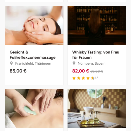
Potsdam-Mittelmark
Prignitz
Regensburg
Rendsburg Eckernförde
Gesicht &
Whisky Tasting: von Frau
Fußreflexzonenmassage
für Frauen
Kranichfeld, Thüringen
Nürnberg, Bayern
Rheine
85,00 €
82,00 €
89,00 €
43
Rodgau
Rostock
Rottweil
Rügen