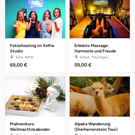
Mettingen
Moers
Märkisch-Oderland
Fotoshooting im Selfie
Erlebnis Massage:
Mönchengladbach
Studio
Harmonie und Freude
Köln, NRW
Erfurt, Thüringen
München
69,00 €
59,00 €
Münster
Nagold
Neckarsulm
Nesselwang
Pralinenkurs:
Alpaka Wanderung
Weihnachtskalender
(Dreiherrenstein Tour)