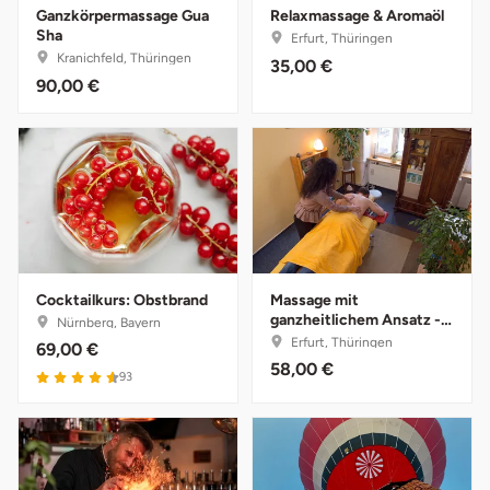
Ganzkörpermassage Gua
Relaxmassage & Aromaöl
Saarbrücken
Sha
Erfurt, Thüringen
Kranichfeld, Thüringen
35,00 €
90,00 €
Salzgitter
Schongau
Schwabach
Schweinfurt
Cocktailkurs: Obstbrand
Massage mit
Schwerin
ganzheitlichem Ansatz -
Nürnberg, Bayern
45 Minuten
Erfurt, Thüringen
69,00 €
Segeberg
58,00 €
93
Seligenstadt
Speyer