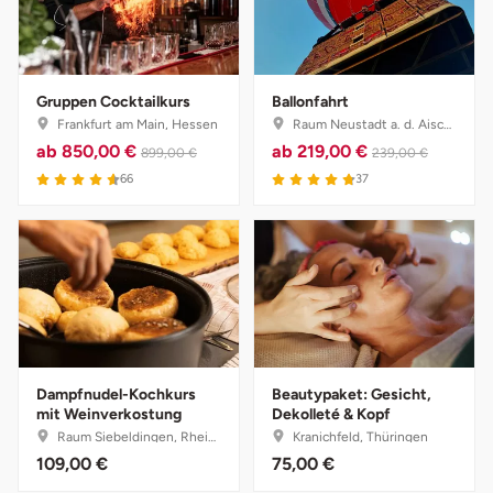
Stade
Steinburg
Gruppen Cocktailkurs
Ballonfahrt
Frankfurt am Main, Hessen
Raum Neustadt a. d. Aisch, Bayern
ab
850,00 €
ab
219,00 €
Stendal
899,00 €
239,00 €
66
37
Stettiner Haff
Stormarn
Straubing
Stuttgart
Dampfnudel-Kochkurs
Beautypaket: Gesicht,
mit Weinverkostung
Dekolleté & Kopf
Sulz am Neckar
Raum Siebeldingen, Rheinland-Pfalz
Kranichfeld, Thüringen
109,00 €
75,00 €
Tannheimer Tal