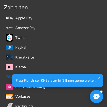
Zahlarten
Apple Pay
AmazonPay
Twint
PayPal
Kreditkarte
Klarna
easyCredit-Ratenkauf
Frag Flo! Unser KI-Berater hilft Ihnen gerne weiter.
eps-Überweisung
Vorkasse
Rechnung