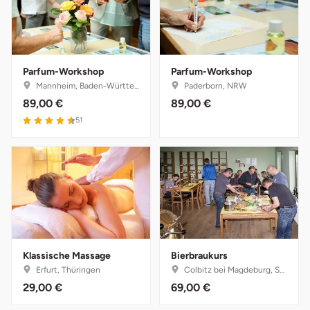
Darmstadt
Weimar
Deggendorf
sächsische Schweiz
Parfum-Workshop
Parfum-Workshop
Dessau
Mannheim, Baden-Württemberg
Paderborn, NRW
89,00 €
89,00 €
Dietzenbach
51
Dingolfing
Dorsten
Dortmund
Dresden
Klassische Massage
Bierbraukurs
Erfurt, Thüringen
Colbitz bei Magdeburg, Sachsen-Anhalt
Duisburg
29,00 €
69,00 €