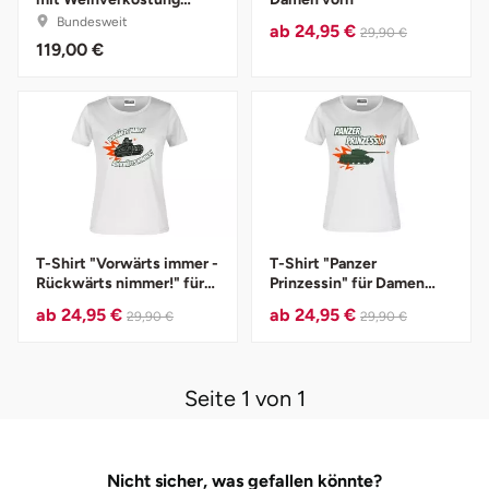
online[at]HOME
Bundesweit
ab
24,95 €
29,90 €
119,00 €
Vorpommern-Greifswald
Vorpommern-Rügen
Weimar
Wertach
T-Shirt "Vorwärts immer -
T-Shirt "Panzer
Wesel
Rückwärts nimmer!" für
Prinzessin" für Damen
Damen vorn
vorn
ab
24,95 €
ab
24,95 €
29,90 €
29,90 €
Witten
Würzburg
Seite 1 von 1
Zweibrücken
Nicht sicher, was gefallen könnte?