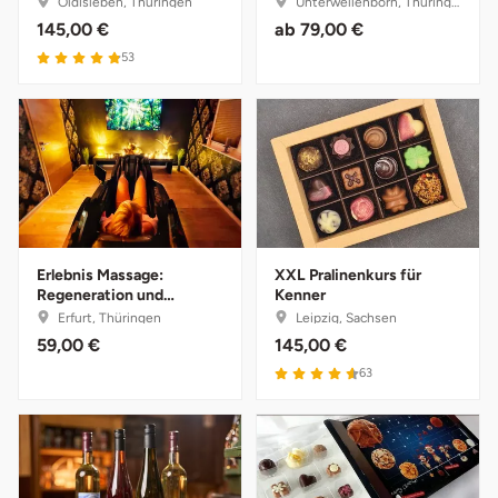
Oldisleben, Thüringen
Unterwellenborn, Thüringen
Neumünster
145,00 €
ab
79,00 €
53
Nidda
Nordwestmecklenburg
Nürnberg
Oberhavel
Erlebnis Massage:
XXL Pralinenkurs für
Odenwald
Regeneration und
Kenner
Vitalität
Erfurt, Thüringen
Leipzig, Sachsen
59,00 €
145,00 €
Oder-Spree
63
Oldenburg
Osnabrück