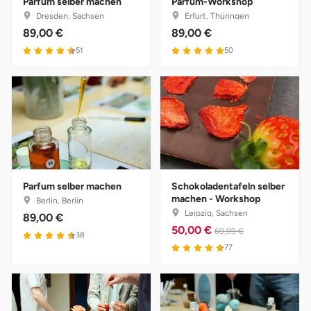
Parfum selber machen
Parfum-Workshop
Dresden, Sachsen
Erfurt, Thüringen
89,00 €
89,00 €
Bruchköbel
Münster
Sangerhausen
51
50
Bruchsal
Nürnberg
Sonneberg
Burghausen
Oberlausitz
Suhl
Calw
Pirna
Unterwellenborn
Chemnitz
Riesa
Weimar
Parfum selber machen
Schokoladentafeln selber
machen - Workshop
Berlin, Berlin
Cloppenburg
Ruhrgebiet
Weißenfels
Leipzig, Sachsen
89,00 €
50,00 €
69,99 €
38
Coburg
Strausberg (Berlin/Brandenburg)
Witterda
77
Cottbus
Sömmerda