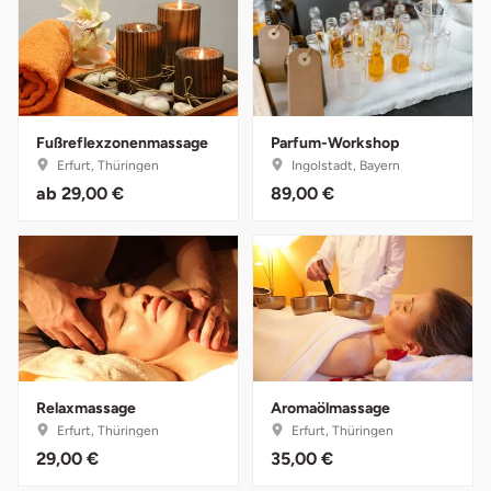
Herzogenaurach
Herzogtum Lauenburg
Homburg
Fußreflexzonenmassage
Parfum-Workshop
Erfurt, Thüringen
Ingolstadt, Bayern
ab
29,00 €
89,00 €
Horb am Neckar
Ibbenbüren
Ingolstadt
Jena
Relaxmassage
Aromaölmassage
Jerichower Land
Erfurt, Thüringen
Erfurt, Thüringen
29,00 €
35,00 €
Kamp-Lintfort