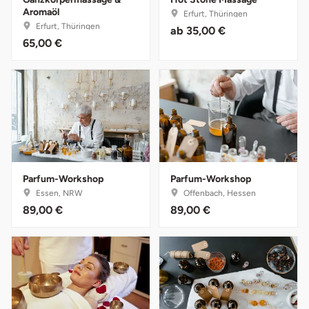
Fürstenfeldbruck
Aromaöl
Erfurt, Thüringen
Erfurt, Thüringen
ab
35,00 €
65,00 €
Fürth
Geiselwind
Gelnhausen
Gera
Parfum-Workshop
Parfum-Workshop
Gersfeld
Essen, NRW
Offenbach, Hessen
89,00 €
89,00 €
Gotha
Göppingen
Görlitz