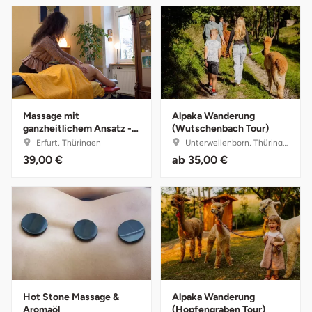
Karlsruhe
Kassel
Kempten
Massage mit
Alpaka Wanderung
ganzheitlichem Ansatz -
(Wutschenbach Tour)
Kerken
30 Minuten
Erfurt, Thüringen
Unterwellenborn, Thüringen
39,00 €
ab
35,00 €
Kiel
Koblenz
Kronach
Kulmbach
Hot Stone Massage &
Alpaka Wanderung
Köln
Aromaöl
(Hopfengraben Tour)