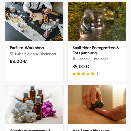
Düsseldorf
Erfurt
Erlangen
Essen
Parfum-Workshop
Saalfelder Feengrotten &
Entspannung
Kaiserslautern, Rheinland-Pfalz
Saalfeld, Thüringen
89,00 €
Flensburg
39,00 €
43
Frankfurt am Main
Freiberg
Freiburg
Fulda
Ganzkörpermassage &
Hot Stone Massage