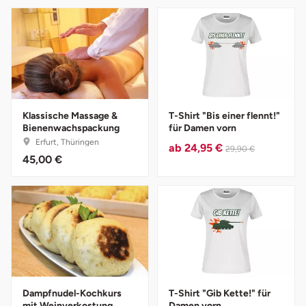
Tegernsee
Teltow-Fläming
Trier
Klassische Massage &
T-Shirt "Bis einer flennt!"
Bienenwachspackung
für Damen vorn
Uckermark
Erfurt, Thüringen
ab
24,95 €
29,90 €
45,00 €
Uelzen
Ulm
Usedom
Viersen
Dampfnudel-Kochkurs
T-Shirt "Gib Kette!" für
Villingen Schwenningen
mit Weinverkostung
Damen vorn