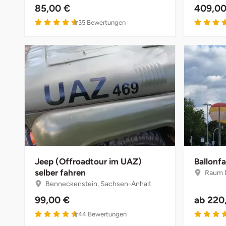
85,00 €
409,00
Halle
35
Bewertungen
Hamburg
Hanau
Hannover
Haßfurt
Heidelberg
Jeep (Offroadtour im UAZ)
Ballonfa
Heidenheim
selber fahren
Raum 
Benneckenstein, Sachsen-Anhalt
Heilbronn
99,00 €
ab
220
44
Bewertungen
Heldburg