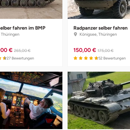
selber fahren im BMP
Radpanzer selber fahren
 Thüringen
Königsee, Thüringen
,00 €
150,00 €
265,00 €
175,00 €
27
Bewertungen
52
Bewertungen