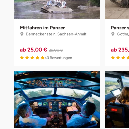
Düsseldorf
Erfurt
Mitfahren im Panzer
Panzer 
Erlangen
Benneckenstein, Sachsen-Anhalt
Gotha,
Essen
ab
25,00 €
ab
235
29,00 €
43
Bewertungen
Flensburg
Frankfurt am Main
Freiberg
Freiburg
Fulda