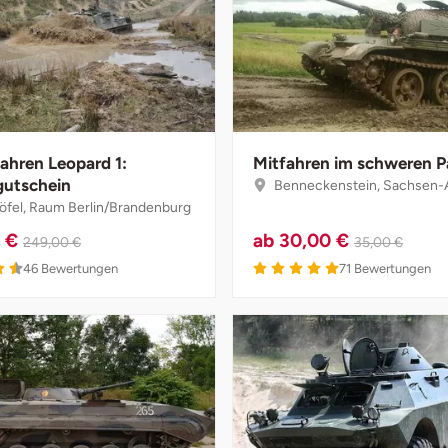
fahren Leopard 1:
Mitfahren im schweren P
gutschein
Benneckenstein, Sachsen-
öfel, Raum Berlin/Brandenburg
0 €
ab
30,00 €
249,00 €
35,00 €
46
Bewertungen
71
Bewertungen