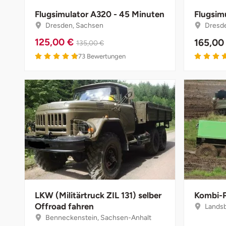
Fürstenfeldbruck
Flugsimulator A320 - 45 Minuten
Flugsim
Dresden, Sachsen
Dresde
Fürth
125,00 €
165,00
135,00 €
73
Bewertungen
Geiselwind
Gelnhausen
Gera
Gersfeld
Gotha
Göppingen
LKW (Militärtruck ZIL 131) selber
Kombi-P
Offroad fahren
Landsber
Görlitz
Benneckenstein, Sachsen-Anhalt