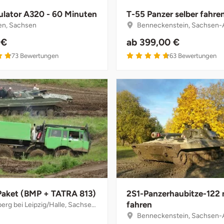
ulator A320 - 60 Minuten
T-55 Panzer selber fahre
n, Sachsen
Benneckenstein, Sachsen-
 €
ab
399,00 €
73
Bewertungen
63
Bewertungen
aket (BMP + TATRA 813)
2S1-Panzerhaubitze-122
fahren
g bei Leipzig/Halle, Sachsen-Anhalt
Benneckenstein, Sachsen-