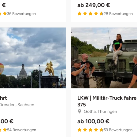
 €
ab
249,00 €
36
Bewertungen
28
Bewertungen
hrt
LKW | Militär-Truck fahr
375
Dresden, Sachsen
Gotha, Thüringen
,00 €
ab
100,00 €
54
Bewertungen
53
Bewertungen