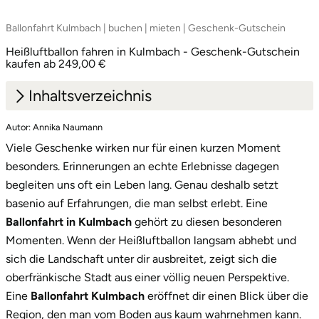
Ballonfahrt Kulmbach | buchen | mieten | Geschenk-Gutschein
Heißluftballon fahren in Kulmbach - Geschenk-Gutschein
kaufen ab 249,00 €
Inhaltsverzeichnis
Autor: Annika Naumann
1.
Kulmbach und Oberfranken aus der
Viele Geschenke wirken nur für einen kurzen Moment
Vogelperspektive entdecken
besonders. Erinnerungen an echte Erlebnisse dagegen
2.
Diese Korbvarianten stehen dir zur Auswahl
begleiten uns oft ein Leben lang. Genau deshalb setzt
basenio auf Erfahrungen, die man selbst erlebt. Eine
2.1
Ballonfahrt im Gruppenkorb
Ballonfahrt in Kulmbach
gehört zu diesen besonderen
2.2
Exklusive Ballonfahrt für zwei Personen
Momenten. Wenn der Heißluftballon langsam abhebt und
sich die Landschaft unter dir ausbreitet, zeigt sich die
2.3
Panoramakorb mit besonders freier Aussicht
oberfränkische Stadt aus einer völlig neuen Perspektive.
Eine
Ballonfahrt Kulmbach
eröffnet dir einen Blick über die
3.
Wichtige Hinweise zur Ballonfahrt
Region, den man vom Boden aus kaum wahrnehmen kann.