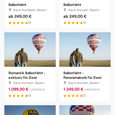
Ballonfahrt
Ballonfahrt
Raum Kulmbach, Bayern
Raum Kronach, Bayern
Münster
Sangerhausen
ab
249,00 €
ab
249,00 €
29
45
Nürnberg
Sonneberg
Oberlausitz
Suhl
Pirna
Unterwellenborn
Riesa
Weimar
Romantik Ballonfahrt -
Ballonfahrt -
Ruhrgebiet
Weißenfels
exklusiv für Zwei
Panoramakorb für Zwei
Raum Kronach, Bayern
Raum Kronach, Bayern
1.099,00 €
1.349,00 €
Strausberg (Berlin/Brandenburg)
Witterda
1.249,00 €
1.499,00 €
55
72
Sömmerda