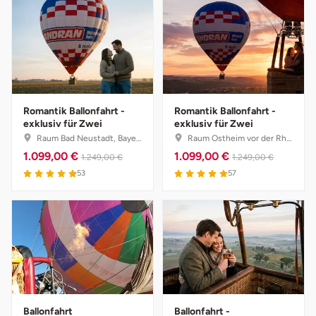
Romantik Ballonfahrt -
Romantik Ballonfahrt -
exklusiv für Zwei
exklusiv für Zwei
Raum Bad Neustadt, Bayern
Raum Ostheim vor der Rhön, Bayern
1.099,00 €
1.099,00 €
1.249,00 €
1.249,00 €
53
57
Ballonfahrt
Ballonfahrt -