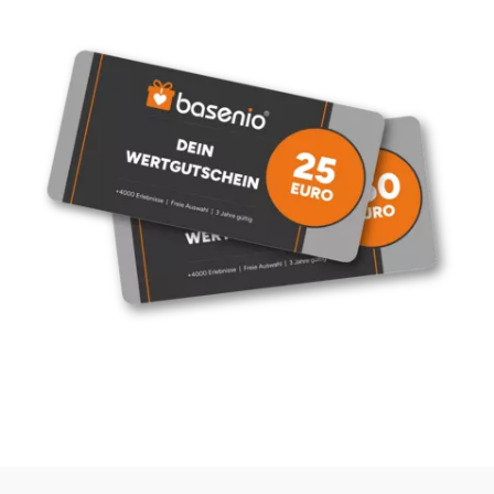
Ostholstein
Ostprignitz-Ruppin
Oy-Mittelberg
Passau
Pforzheim
Pinneberg
Pirna
Plön
Potsdam