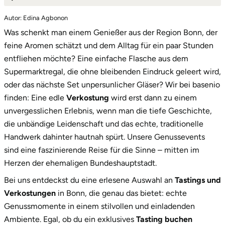
Autor: Edina Agbonon
1.
Edle Tropfen, feine Aromen und rheinische
Was schenkt man einem Genießer aus der Region Bonn, der
Lebensfreude
feine Aromen schätzt und dem Alltag für ein paar Stunden
2.
Unsere Tasting-Vielfalt: Für jeden Gaumen
entfliehen möchte? Eine einfache Flasche aus dem
das passende Erlebnis
Supermarktregal, die ohne bleibenden Eindruck geleert wird,
oder das nächste Set unpersunlicher Gläser? Wir bei basenio
3.
Ein Geschenk, das Eindruck macht: die
finden: Eine edle
Verkostung
wird erst dann zu einem
exklusive Box
unvergesslichen Erlebnis, wenn man die tiefe Geschichte,
4.
Jetzt dein nächstes kulinarisches Abenteuer in
die unbändige Leidenschaft und das echte, traditionelle
Bonn starten!
Handwerk dahinter hautnah spürt. Unsere Genussevents
sind eine faszinierende Reise für die Sinne – mitten im
Herzen der ehemaligen Bundeshauptstadt.
Bei uns entdeckst du eine erlesene Auswahl an
Tastings und
Verkostungen
in Bonn, die genau das bietet: echte
Genussmomente in einem stilvollen und einladenden
Ambiente. Egal, ob du ein exklusives
Tasting buchen