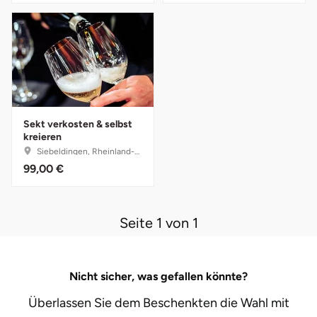
Mettingen
Moers
Märkisch-Oderland
Mönchengladbach
Sekt verkosten & selbst
kreieren
München
Siebeldingen, Rheinland-Pfalz
99,00 €
Münster
Nagold
Seite 1 von 1
Neckarsulm
Nicht sicher, was gefallen könnte?
Nesselwang
Überlassen Sie dem Beschenkten die Wahl mit