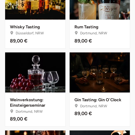
Düsseldorf
Erfurt
Whisky Tasting
Rum Tasting
Erlangen
Düsseldorf, NRW
Dortmund, NRW
89,00 €
89,00 €
Essen
Flensburg
Frankfurt am Main
Freiberg
Weinverkostung:
Gin Tasting: Gin O´Clock
Einsteigerseminar
Dortmund, NRW
Freiburg
Dortmund, NRW
89,00 €
89,00 €
Fulda