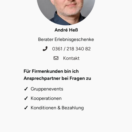
Stade
Steinburg
André Heß
Berater Erlebnisgeschenke
Stendal
0361 / 218 340 82
Stettiner Haff
Kontakt
Stormarn
Für Firmenkunden bin ich
Ansprechpartner bei Fragen zu
Straubing
Gruppenevents
Kooperationen
Stuttgart
Konditionen & Bezahlung
Sulz am Neckar
Tannheimer Tal