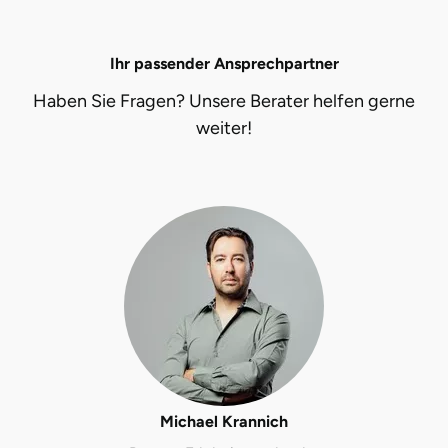
Potsdam-Mittelmark
Ihr passender Ansprechpartner
Prignitz
Haben Sie Fragen? Unsere Berater helfen gerne
Regensburg
weiter!
Rendsburg Eckernförde
Rheine
Rodgau
Rostock
Rottweil
Michael Krannich
Rügen