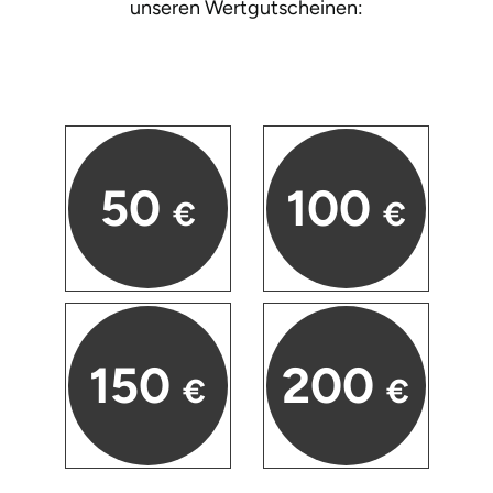
unseren
Wertgutscheinen:
Neumünster
Nidda
Nordwestmecklenburg
Nürnberg
50
100
€
€
Oberhavel
Odenwald
Oder-Spree
150
200
€
€
Oldenburg
Osnabrück