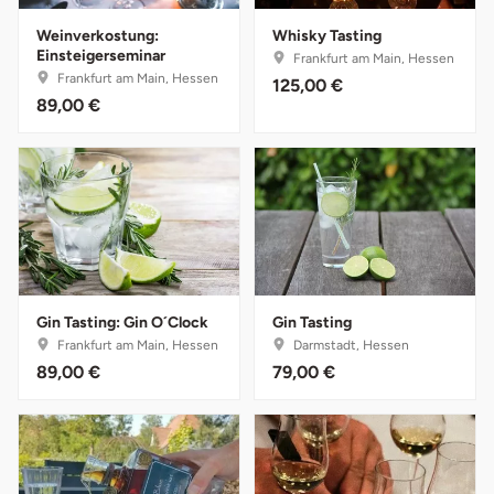
Weinverkostung:
Whisky Tasting
Karlsruhe
Einsteigerseminar
Frankfurt am Main, Hessen
Frankfurt am Main, Hessen
125,00 €
Kassel
89,00 €
Kempten
Kerken
Kiel
Koblenz
Gin Tasting: Gin O´Clock
Gin Tasting
Frankfurt am Main, Hessen
Darmstadt, Hessen
89,00 €
79,00 €
Kronach
Kulmbach
Köln