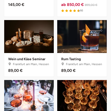
145,00 €
ab
850,00 €
899,00 €
Herzogenaurach
66
Herzogtum Lauenburg
Homburg
Horb am Neckar
Ibbenbüren
Wein und Käse Seminar
Rum Tasting
Frankfurt am Main, Hessen
Frankfurt am Main, Hessen
Ingolstadt
89,00 €
89,00 €
Jena
Jerichower Land
Kamp-Lintfort