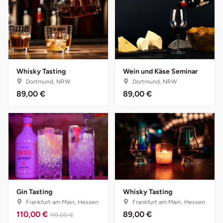
Fürstenfeldbruck
Fürth
Geiselwind
Whisky Tasting
Wein und Käse Seminar
Dortmund, NRW
Dortmund, NRW
Gelnhausen
89,00 €
89,00 €
Gera
Gersfeld
Gotha
Göppingen
Gin Tasting
Whisky Tasting
Frankfurt am Main, Hessen
Frankfurt am Main, Hessen
Görlitz
110,00 €
89,00 €
119,00 €