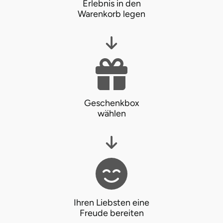
Erlebnis in den
Warenkorb legen
Vorpommern-Greifswald
Vorpommern-Rügen
Weimar
Wertach
Geschenkbox
wählen
Wesel
Witten
Würzburg
Zweibrücken
Ihren Liebsten eine
Freude bereiten