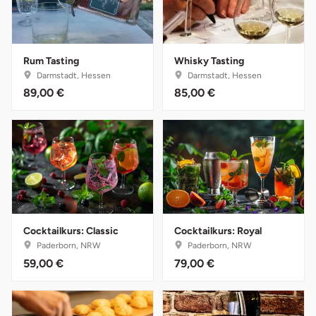
Landkreis Rostock
Rum Tasting
Whisky Tasting
Landshut
Darmstadt, Hessen
Darmstadt, Hessen
89,00 €
85,00 €
Langenselbold
Leipzig
Leutkirch
Ludwigslust-Parchim
Cocktailkurs: Classic
Cocktailkurs: Royal
Löbau
Paderborn, NRW
Paderborn, NRW
59,00 €
79,00 €
Lübeck
Lüchow-Dannenberg