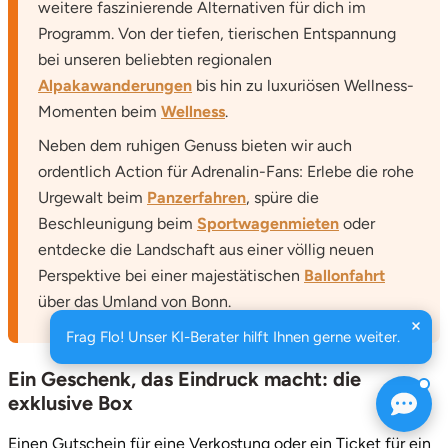
weitere faszinierende Alternativen für dich im
Programm. Von der tiefen, tierischen Entspannung
bei unseren beliebten regionalen
Alpakawanderungen
bis hin zu luxuriösen Wellness-
Momenten beim
Wellness
.
Neben dem ruhigen Genuss bieten wir auch
ordentlich Action für Adrenalin-Fans: Erlebe die rohe
Urgewalt beim
Panzerfahren
, spüre die
Beschleunigung beim
Sportwagenmieten
oder
entdecke die Landschaft aus einer völlig neuen
Perspektive bei einer majestätischen
Ballonfahrt
über das Umland von Bonn.
Frag Flo! Unser KI-Berater hilft Ihnen gerne weiter.
Ein Geschenk, das Eindruck macht: die
exklusive Box
Einen Gutschein für eine Verkostung oder ein Ticket für ein