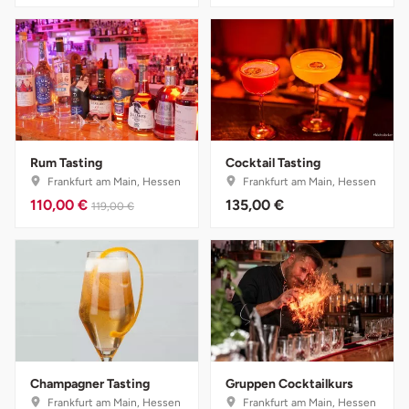
Halle
Hamburg
Hanau
Hannover
Rum Tasting
Cocktail Tasting
Frankfurt am Main, Hessen
Frankfurt am Main, Hessen
110,00 €
135,00 €
Haßfurt
119,00 €
Heidelberg
Heidenheim
Heilbronn
Champagner Tasting
Gruppen Cocktailkurs
Heldburg
Frankfurt am Main, Hessen
Frankfurt am Main, Hessen