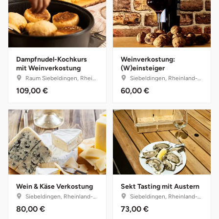
Lüneburg
Magdeburg
Dampfnudel-Kochkurs
Weinverkostung:
mit Weinverkostung
(W)einsteiger
Main-Kinzig-Kreis
Raum Siebeldingen, Rheinland-Pfalz
Siebeldingen, Rheinland-Pfalz
109,00 €
60,00 €
Mainz
Mannheim
Mecklenburgische Seenplatte
Meiningen
Wein & Käse Verkostung
Sekt Tasting mit Austern
Merzig
Siebeldingen, Rheinland-Pfalz
Siebeldingen, Rheinland-Pfalz
80,00 €
73,00 €