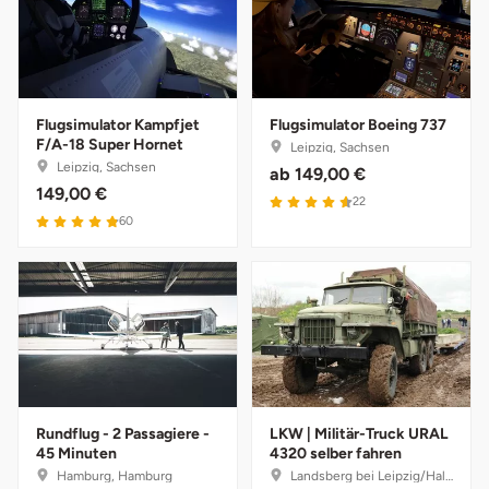
Potsdam-Mittelmark
Prignitz
Flugsimulator Kampfjet
Flugsimulator Boeing 737
Regensburg
F/A-18 Super Hornet
Leipzig, Sachsen
Leipzig, Sachsen
ab
149,00 €
Rendsburg Eckernförde
149,00 €
4.6 von 5
22
4.9 von 5
60
Rheine
Rodgau
Rostock
Rottweil
Rundflug - 2 Passagiere -
LKW | Militär-Truck URAL
45 Minuten
4320 selber fahren
Rügen
Hamburg, Hamburg
Landsberg bei Leipzig/Halle, Sachsen-Anhalt