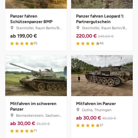
Düsseldorf
Panzer fahren
Panzer fahren Leopard 1:
Erfurt
Schützenpanzer BMP
Partnergutschein
Steinhöfel, Raum Berlin/Brandenburg
Steinhöfel, Raum Berlin/Brandenburg
Erlangen
ab
199,00 €
220,00 €
249,00 €
4.9 von 5
4.5 von 5
55
46
Essen
Flensburg
Frankfurt am Main
Freiberg
Mitfahren im schweren
Mitfahren im Panzer
Panzer
Gotha, Thüringen
Freiburg
Benneckenstein, Sachsen-Anhalt
ab
30,00 €
40,00 €
ab
30,00 €
35,00 €
4.7 von 5
37
Fulda
5 von 5
71