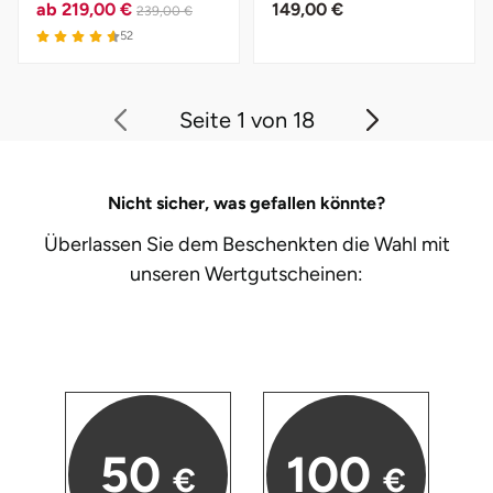
ab
219,00 €
149,00 €
239,00 €
4.6 von 5
52
Seite 1 von 18
Nicht sicher, was gefallen könnte?
Überlassen Sie dem Beschenkten die Wahl mit
unseren
Wertgutscheinen:
50
100
€
€