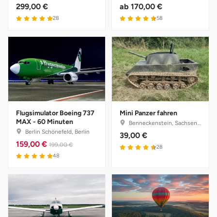
299,00 €
ab
170,00 €
Saarbrücken
4.9 von 5
4.7 von 5
28
58
Salzgitter
Schongau
Schwabach
Schweinfurt
Flugsimulator Boeing 737
Mini Panzer fahren
MAX - 60 Minuten
Benneckenstein, Sachsen-Anhalt
Berlin Schönefeld, Berlin
39,00 €
Schwerin
159,00 €
199,00 €
4.6 von 5
28
5 von 5
48
Segeberg
Seligenstadt
Speyer