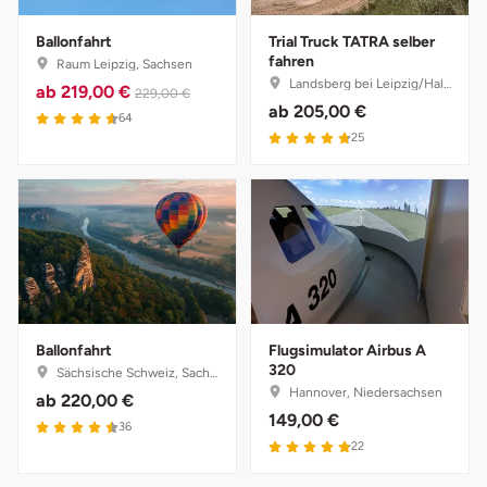
Mettingen
Ballonfahrt
Trial Truck TATRA selber
Moers
fahren
Raum Leipzig, Sachsen
Landsberg bei Leipzig/Halle, Sachsen-Anhalt
ab
219,00 €
229,00 €
ab
205,00 €
Märkisch-Oderland
4.6 von 5
64
4.8 von 5
25
Mönchengladbach
München
Münster
Nagold
Ballonfahrt
Flugsimulator Airbus A
320
Sächsische Schweiz, Sachsen
Neckarsulm
Hannover, Niedersachsen
ab
220,00 €
149,00 €
4.5 von 5
36
4.9 von 5
Nesselwang
22