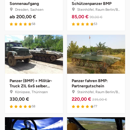
Sonnenaufgang
Schützenpanzer BMP
Ostholstein
Dresden, Sachsen
Steinhöfel, Raum Berlin/Brandenburg
ab
200,00 €
85,00 €
99,00 €
Ostprignitz-Ruppin
4.7 von 5
4.7 von 5
58
53
Oy-Mittelberg
Passau
Pforzheim
Pinneberg
Panzer (BMP) + Militär-
Panzer fahren BMP:
Truck ZIL 6x6 selber
Partnergutschein
fahren
Königsee, Thüringen
Steinhöfel, Raum Berlin/Brandenburg
Pirna
330,00 €
220,00 €
235,00 €
4.7 von 5
4.5 von 5
58
77
Plön
Potsdam