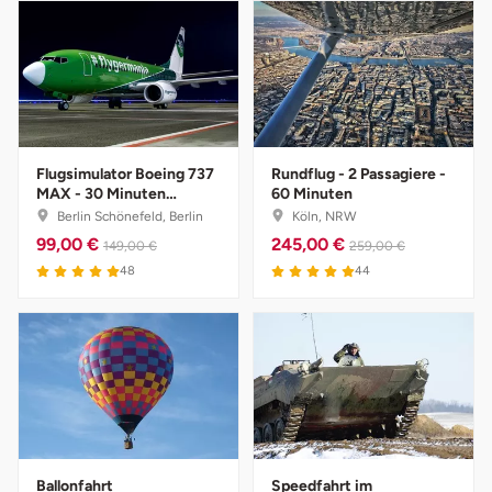
Neumünster
Nidda
Nordwestmecklenburg
Flugsimulator Boeing 737
Rundflug - 2 Passagiere -
Nürnberg
MAX - 30 Minuten
60 Minuten
Schnupperkurs
Berlin Schönefeld, Berlin
Köln, NRW
Oberhavel
99,00 €
245,00 €
149,00 €
259,00 €
5 von 5
5 von 5
48
44
Odenwald
Oder-Spree
Oldenburg
Osnabrück
Ballonfahrt
Speedfahrt im