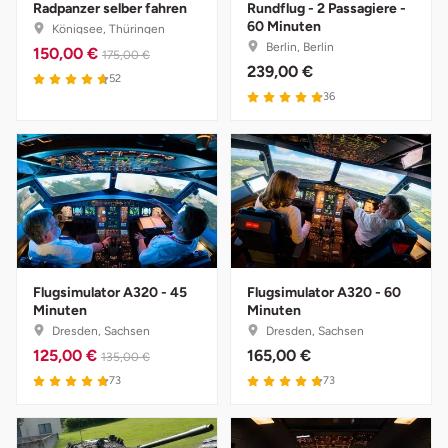
Radpanzer selber fahren
Rundflug - 2 Passagiere -
Halle
60 Minuten
Königsee, Thüringen
Berlin, Berlin
150,00 €
175,00 €
239,00 €
Hamburg
4.7 von 5
52
4.9 von 5
36
Hanau
Hannover
Haßfurt
Heidelberg
Flugsimulator A320 - 45
Flugsimulator A320 - 60
Minuten
Minuten
Heidenheim
Dresden, Sachsen
Dresden, Sachsen
125,00 €
165,00 €
135,00 €
Heilbronn
4.8 von 5
4.8 von 5
73
73
Heldburg