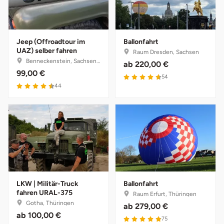
Landkreis Rostock
Jeep (Offroadtour im
Ballonfahrt
Landshut
UAZ) selber fahren
Raum Dresden, Sachsen
Benneckenstein, Sachsen-Anhalt
ab
220,00 €
Langenselbold
99,00 €
4.7 von 5
54
4.5 von 5
44
Leipzig
Leutkirch
Ludwigslust-Parchim
Löbau
LKW | Militär-Truck
Ballonfahrt
fahren URAL-375
Raum Erfurt, Thüringen
Lübeck
Gotha, Thüringen
ab
279,00 €
ab
100,00 €
4.9 von 5
75
Lüchow-Dannenberg