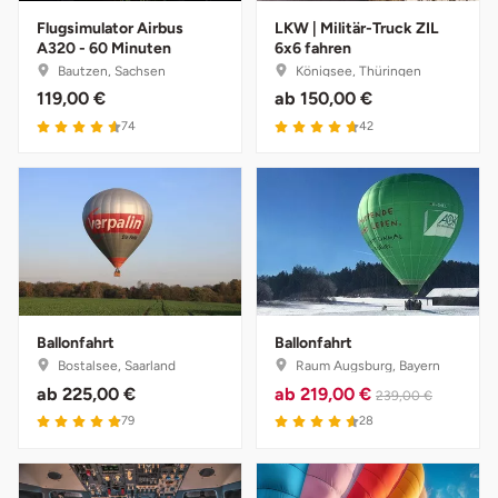
Flugsimulator Airbus
LKW | Militär-Truck ZIL
A320 - 60 Minuten
6x6 fahren
Vorpommern-Greifswald
Bautzen, Sachsen
Königsee, Thüringen
119,00 €
ab
150,00 €
Vorpommern-Rügen
4.6 von 5
4.7 von 5
74
42
Weimar
Wertach
Wesel
Witten
Ballonfahrt
Ballonfahrt
Bostalsee, Saarland
Raum Augsburg, Bayern
Würzburg
ab
225,00 €
ab
219,00 €
239,00 €
4.9 von 5
4.6 von 5
79
28
Zweibrücken