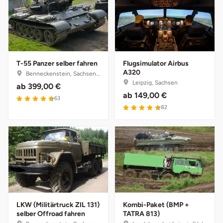
Herzogenaurach
Herzogtum Lauenburg
T-55 Panzer selber fahren
Flugsimulator Airbus
Homburg
A320
Benneckenstein, Sachsen-Anhalt
Leipzig, Sachsen
ab
399,00 €
Horb am Neckar
ab
149,00 €
4.7 von 5
63
4.7 von 5
82
Ibbenbüren
Ingolstadt
Jena
Jerichower Land
LKW (Militärtruck ZIL 131)
Kombi-Paket (BMP +
selber Offroad fahren
TATRA 813)
Kamp-Lintfort