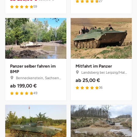
4.8 von 5
Darmstadt
Weimar
27
5 von 5
59
Deggendorf
sächsische Schweiz
Dessau
Dietzenbach
Dingolfing
Panzer selber fahren im
Mitfahrt im Panzer
BMP
Landsberg bei Leipzig/Halle, Sachsen-Anhalt
Dorsten
Benneckenstein, Sachsen-Anhalt
ab
25,00 €
ab
199,00 €
5 von 5
36
4.8 von 5
Dortmund
49
Dresden
Duisburg