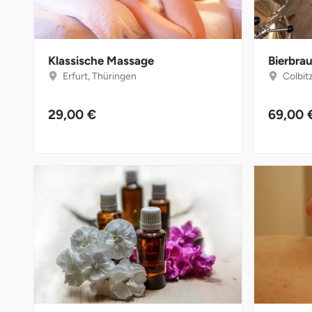
Darmstadt
Weimar
Deggendorf
sächsische Schweiz
Klassische Massage
Bierbra
Dessau
Erfurt, Thüringen
Colbitz
Dietzenbach
29,00 €
69,00 
Dingolfing
Dorsten
Dortmund
Dresden
Duisburg