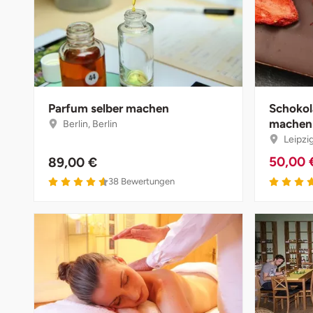
Bruchköbel
Münster
Sangerhausen
Bruchsal
Nürnberg
Sonneberg
Burghausen
Oberlausitz
Suhl
Parfum selber machen
Schokol
machen
Berlin, Berlin
Calw
Pirna
Unterwellenborn
Leipzi
50,00
89,00 €
Chemnitz
Riesa
Weimar
38
Bewertungen
Cloppenburg
Ruhrgebiet
Weißenfels
Coburg
Strausberg (Berlin/Brandenburg)
Witterda
Cottbus
Sömmerda