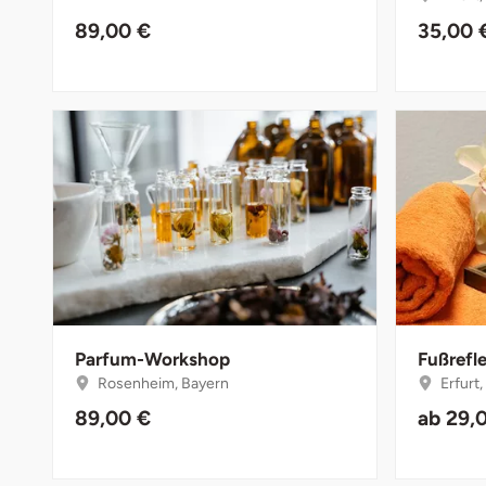
Fürstenfeldbruck
89,00 €
35,00 
Fürth
Geiselwind
Gelnhausen
Gera
Gersfeld
Gotha
Parfum-Workshop
Fußrefl
Rosenheim, Bayern
Erfurt
Göppingen
89,00 €
ab
29,
Görlitz