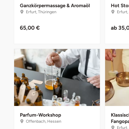
Düsseldorf
Ganzkörpermassage & Aromaöl
Hot Sto
Erfurt, Thüringen
Erfurt
Erfurt
65,00 €
ab
35,
Erlangen
Essen
Flensburg
Frankfurt am Main
Freiberg
Freiburg
Parfum-Workshop
Klassis
Fulda
Fangop
Offenbach, Hessen
Erfurt