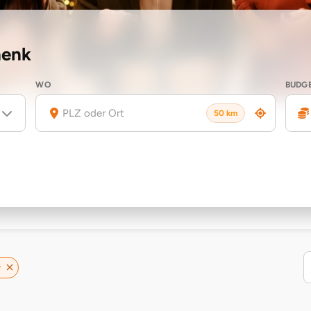
henk
WO
BUDG
50 km
r