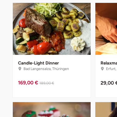
Halle
Hamburg
Hanau
Hannover
Haßfurt
Candle-Light Dinner
Relaxm
Bad Langensalza, Thüringen
Erfurt
Heidelberg
169,00 €
29,00 
189,00 €
Heidenheim
Heilbronn
Heldburg