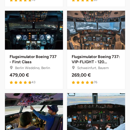
Halle
Hamburg
Hanau
Hannover
Flugsimulator Boeing 737
Flugsimulator Boeing 737:
- First Class
VIP-FLIGHT - 120
Haßfurt
Minuten
Berlin Wedding, Berlin
Schweinfurt, Bayern
479,00 €
269,00 €
Heidelberg
43
76
Heidenheim
Heilbronn
Heldburg