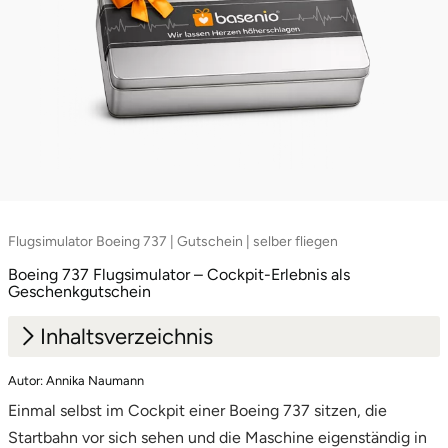
Saarbrücken
Salzgitter
Schongau
Schwabach
Schweinfurt
Flugsimulator Boeing 737 | Gutschein | selber fliegen
Boeing 737 Flugsimulator – Cockpit-Erlebnis als
Schwerin
Geschenkgutschein
Inhaltsverzeichnis
Segeberg
Autor: Annika Naumann
1.
Boeing 737 selber fliegen: vom Start bis zur
Seligenstadt
Einmal selbst im Cockpit einer Boeing 737 sitzen, die
Landung
Speyer
Startbahn vor sich sehen und die Maschine eigenständig in