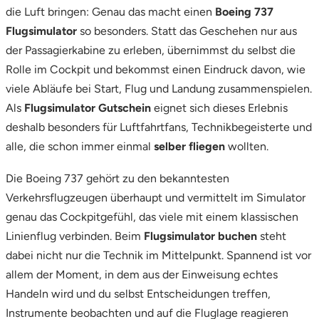
die Luft bringen: Genau das macht einen
Boeing 737
Stade
Flugsimulator
so besonders. Statt das Geschehen nur aus
der Passagierkabine zu erleben, übernimmst du selbst die
Steinburg
Rolle im Cockpit und bekommst einen Eindruck davon, wie
viele Abläufe bei Start, Flug und Landung zusammenspielen.
Stendal
Als
Flugsimulator Gutschein
eignet sich dieses Erlebnis
deshalb besonders für Luftfahrtfans, Technikbegeisterte und
Stettiner Haff
alle, die schon immer einmal
selber fliegen
wollten.
Stormarn
Die Boeing 737 gehört zu den bekanntesten
Verkehrsflugzeugen überhaupt und vermittelt im Simulator
Straubing
genau das Cockpitgefühl, das viele mit einem klassischen
Linienflug verbinden. Beim
Flugsimulator buchen
steht
Stuttgart
dabei nicht nur die Technik im Mittelpunkt. Spannend ist vor
allem der Moment, in dem aus der Einweisung echtes
Sulz am Neckar
Handeln wird und du selbst Entscheidungen treffen,
Instrumente beobachten und auf die Fluglage reagieren
Tannheimer Tal