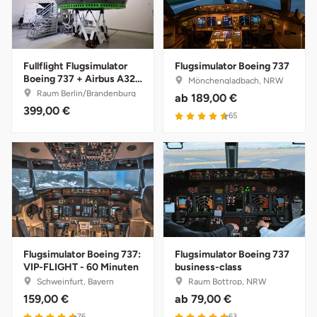
Fürstenfeldbruck
Fürth
Fullflight Flugsimulator
Flugsimulator Boeing 737
Boeing 737 + Airbus A320
Mönchengladbach, NRW
Geiselwind
Kombiticket
Raum Berlin/Brandenburg
ab
189,00 €
399,00 €
65
Gelnhausen
Gera
Gersfeld
Gotha
Flugsimulator Boeing 737:
Flugsimulator Boeing 737
Göppingen
VIP-FLIGHT - 60 Minuten
business-class
Schweinfurt, Bayern
Raum Bottrop, NRW
Görlitz
159,00 €
ab
79,00 €
76
63