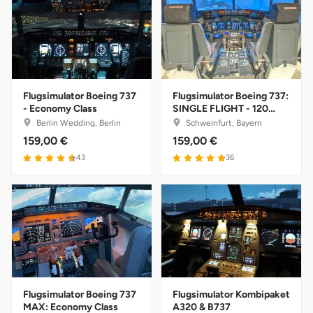
Darmstadt
Weimar
Deggendorf
sächsische Schweiz
Dessau
Flugsimulator Boeing 737
Flugsimulator Boeing 737:
Dietzenbach
- Economy Class
SINGLE FLIGHT - 120
Minuten
Berlin Wedding, Berlin
Schweinfurt, Bayern
159,00 €
159,00 €
Dingolfing
43
36
Dorsten
Dortmund
Dresden
Duisburg
Flugsimulator Boeing 737
Flugsimulator Kombipaket
MAX: Economy Class
A320 & B737