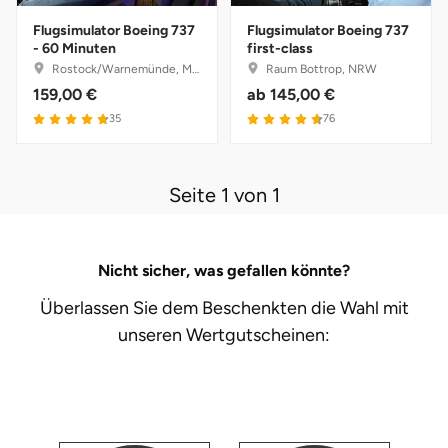
Herzogenaurach
Flugsimulator Boeing 737
Flugsimulator Boeing 737
- 60 Minuten
first-class
Rostock/Warnemünde, Mecklenburg-Vorpommern
Raum Bottrop, NRW
Herzogtum Lauenburg
159,00 €
ab
145,00 €
35
76
Homburg
Horb am Neckar
Seite 1 von 1
Ibbenbüren
Nicht sicher, was gefallen könnte?
Ingolstadt
Überlassen Sie dem Beschenkten die Wahl mit
Jena
unseren
Wertgutscheinen:
Jerichower Land
Kamp-Lintfort