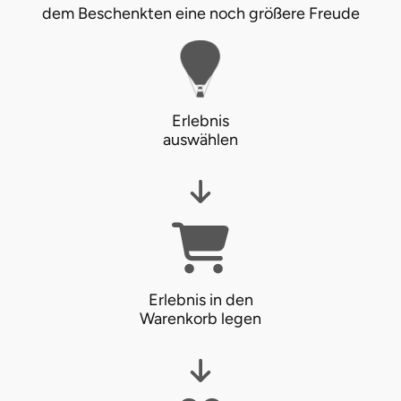
dem Beschenkten eine noch größere Freude
Ostholstein
Ostprignitz-Ruppin
Oy-Mittelberg
Erlebnis
auswählen
Passau
Pforzheim
Pinneberg
Pirna
Erlebnis in den
Warenkorb legen
Plön
Potsdam