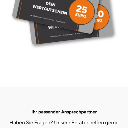
Landkreis Rostock
Landshut
Langenselbold
Leipzig
Leutkirch
Ludwigslust-Parchim
Löbau
Ihr passender Ansprechpartner
Lübeck
Haben Sie Fragen? Unsere Berater helfen gerne
Lüchow-Dannenberg