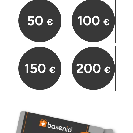
Karlsruhe
50
100
€
€
Kassel
Kempten
Kerken
150
200
€
€
Kiel
Koblenz
Kronach
Kulmbach
Köln