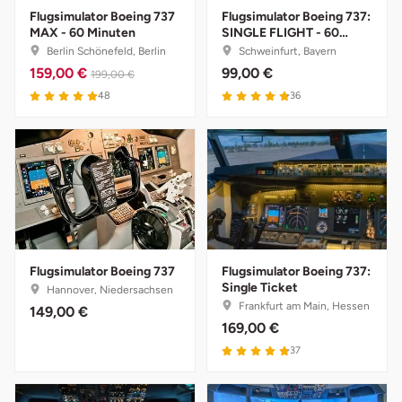
Flugsimulator Boeing 737
Flugsimulator Boeing 737:
MAX - 60 Minuten
SINGLE FLIGHT - 60
Bruchköbel
Münster
Sangerhausen
Minuten
Berlin Schönefeld, Berlin
Schweinfurt, Bayern
159,00 €
99,00 €
199,00 €
Bruchsal
Nürnberg
Sonneberg
48
36
Burghausen
Oberlausitz
Suhl
Calw
Pirna
Unterwellenborn
Chemnitz
Riesa
Weimar
Cloppenburg
Ruhrgebiet
Weißenfels
Flugsimulator Boeing 737
Flugsimulator Boeing 737:
Single Ticket
Hannover, Niedersachsen
Frankfurt am Main, Hessen
149,00 €
Coburg
Strausberg (Berlin/Brandenburg)
Witterda
169,00 €
37
Cottbus
Sömmerda