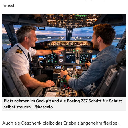
musst.
Tegernsee
Teltow-Fläming
Trier
Uckermark
Uelzen
Ulm
Usedom
Platz nehmen im Cockpit und die Boeing 737 Schritt für Schritt
selbst steuern. | ©basenio
Viersen
Auch als Geschenk bleibt das Erlebnis angenehm flexibel.
Villingen Schwenningen