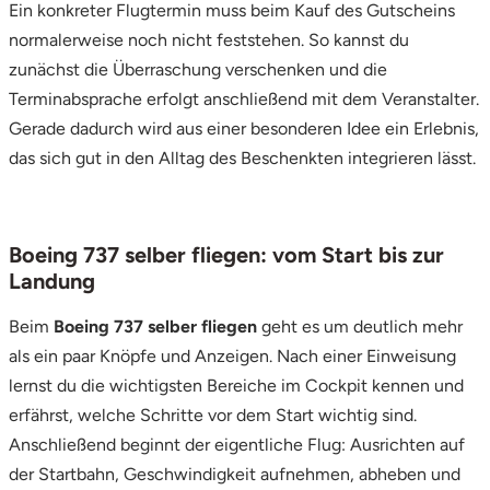
Ein konkreter Flugtermin muss beim Kauf des Gutscheins
normalerweise noch nicht feststehen. So kannst du
Vorpommern-Greifswald
zunächst die Überraschung verschenken und die
Terminabsprache erfolgt anschließend mit dem Veranstalter.
Vorpommern-Rügen
Gerade dadurch wird aus einer besonderen Idee ein Erlebnis,
das sich gut in den Alltag des Beschenkten integrieren lässt.
Weimar
Wertach
Boeing 737 selber fliegen: vom Start bis zur
Wesel
Landung
Beim
Boeing 737 selber fliegen
geht es um deutlich mehr
Witten
als ein paar Knöpfe und Anzeigen. Nach einer Einweisung
lernst du die wichtigsten Bereiche im Cockpit kennen und
Würzburg
erfährst, welche Schritte vor dem Start wichtig sind.
Zweibrücken
Anschließend beginnt der eigentliche Flug: Ausrichten auf
der Startbahn, Geschwindigkeit aufnehmen, abheben und