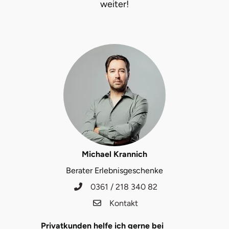
weiter!
Lüneburg
Magdeburg
Main-Kinzig-Kreis
Mainz
Mannheim
Michael Krannich
Mecklenburgische Seenplatte
Berater Erlebnisgeschenke
Meiningen
0361 / 218 340 82
Kontakt
Merzig
Privatkunden helfe ich gerne bei