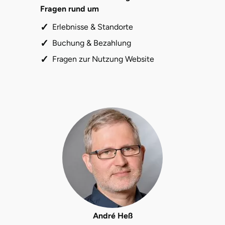
Mettingen
Fragen rund um
Erlebnisse & Standorte
Moers
Buchung & Bezahlung
Märkisch-Oderland
Fragen zur Nutzung Website
Mönchengladbach
München
Münster
Nagold
Neckarsulm
Nesselwang
André Heß