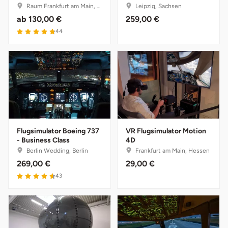
Düsseldorf
Raum Frankfurt am Main, Hessen
Leipzig, Sachsen
ab
130,00 €
259,00 €
Erfurt
44
Erlangen
Essen
Flensburg
Flugsimulator Boeing 737
VR Flugsimulator Motion
Frankfurt am Main
- Business Class
4D
Berlin Wedding, Berlin
Frankfurt am Main, Hessen
Freiberg
269,00 €
29,00 €
43
Freiburg
Fulda