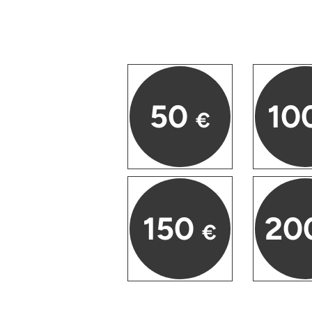
Düsseldorf
Erfurt
Erlangen
50
10
Essen
€
Flensburg
Frankfurt am Main
150
20
Freiberg
€
Freiburg
Fulda