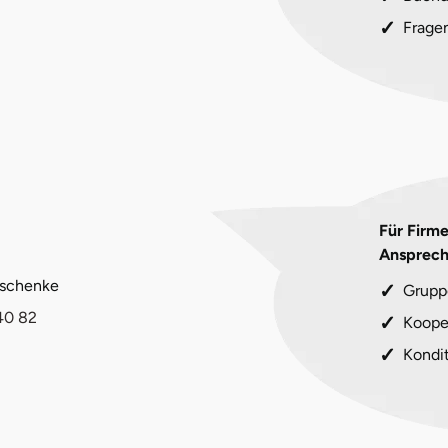
Frage
Für Firm
Ansprech
eschenke
Grupp
40 82
Koope
Kondi