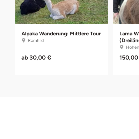
Darmstadt
Weimar
Deggendorf
sächsische Schweiz
Dessau
Alpaka Wanderung: Mittlere Tour
Lama W
(Dreilä
Römhild
Hoheng
Dietzenbach
ab
30,00 €
150,00
Dingolfing
Dorsten
Dortmund
Dresden
Duisburg