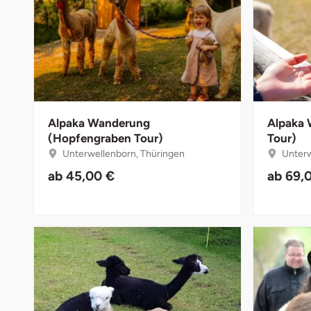
Bruchköbel
Münster
Bruchsal
Nürnberg
Burghausen
Oberlausitz
Alpaka Wanderung
Alpaka 
(Hopfengraben Tour)
Tour)
Calw
Pirna
Unterwellenborn, Thüringen
Unterw
Chemnitz
Riesa
ab
45,00 €
ab
69,
Cloppenburg
Ruhrgebiet
Coburg
Strausberg (Berlin/Brandenburg)
Cottbus
Sömmerda