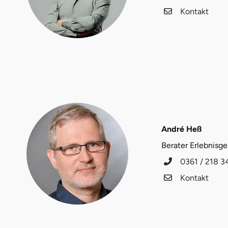
Kontakt
Halle
Hamburg
Hanau
Hannover
Haßfurt
André Heß
Heidelberg
Berater Erlebnisg
0361 / 218 3
Heidenheim
Kontakt
Heilbronn
Heldburg