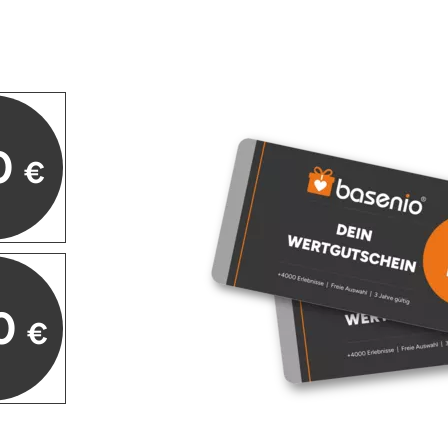
0
€
0
€