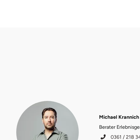
Fürstenfeldbruck
Fürth
Geiselwind
Gelnhausen
Gera
Gersfeld
Gotha
Göppingen
Michael Krannich
Berater Erlebnisg
Görlitz
0361 / 218 3