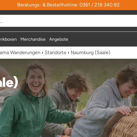
Beratungs- & Bestellhotline: 0361 / 218 340 82
nkboxen
Merchandise
Angebote
Lama Wanderungen
›
Standorte
›
Naumburg (Saale)
le)