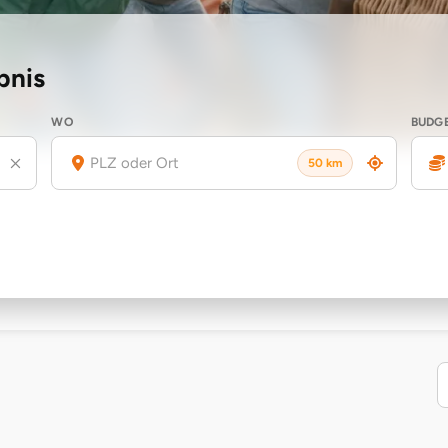
bnis
WO
BUDG
50 km