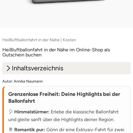
Heißluftballonfahrt in der Nähe | Kosten
Heißluftballonfahrt in der Nähe im Online-Shop als
Gutschein buchen
Inhaltsverzeichnis
Autor: Annika Naumann
1.
Sanfte Giganten: Dein Platz am Himmel
Grenzenlose Freiheit: Deine Highlights bei der
2.
Der Ablauf: Von der Erlaubnis zum Abheben
Ballonfahrt
🎈
Himmelstürmer:
Erlebe die klassische Ballonfahrt
und gleite sanft über die Highlights deiner Region.
🥂
Romantik pur:
Gönn dir eine Exklusiv-Fahrt für zwei