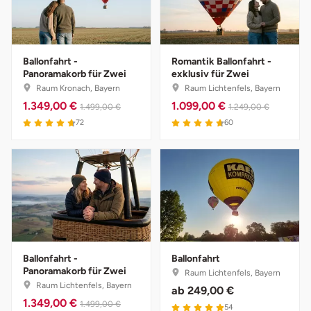
Zwickau
Öhringen
Ballonfahrt -
Romantik Ballonfahrt -
Panoramakorb für Zwei
exklusiv für Zwei
Raum Kronach, Bayern
Raum Lichtenfels, Bayern
1.349,00 €
1.099,00 €
1.499,00 €
1.249,00 €
72
60
Ballonfahrt -
Ballonfahrt
Panoramakorb für Zwei
Raum Lichtenfels, Bayern
Raum Lichtenfels, Bayern
ab
249,00 €
1.349,00 €
1.499,00 €
54