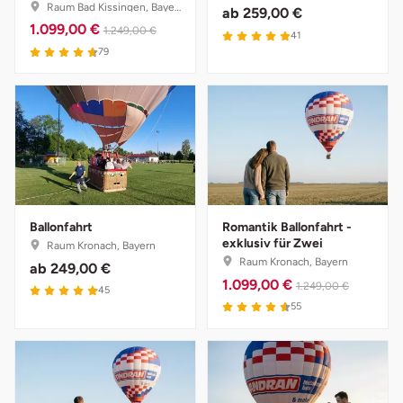
Raum Bad Kissingen, Bayern
ab
259,00 €
1.099,00 €
1.249,00 €
41
Vorpommern-Greifswald
79
Vorpommern-Rügen
Weimar
Wertach
Wesel
Ballonfahrt
Romantik Ballonfahrt -
exklusiv für Zwei
Raum Kronach, Bayern
Raum Kronach, Bayern
ab
249,00 €
Witten
1.099,00 €
1.249,00 €
45
55
Würzburg
Zweibrücken