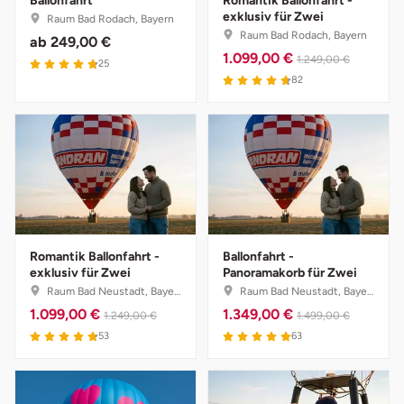
Ballonfahrt
Romantik Ballonfahrt -
Mettingen
exklusiv für Zwei
Raum Bad Rodach, Bayern
Raum Bad Rodach, Bayern
ab
249,00 €
Moers
1.099,00 €
1.249,00 €
25
82
Märkisch-Oderland
Mönchengladbach
München
Münster
Romantik Ballonfahrt -
Ballonfahrt -
exklusiv für Zwei
Panoramakorb für Zwei
Nagold
Raum Bad Neustadt, Bayern
Raum Bad Neustadt, Bayern
1.099,00 €
1.349,00 €
1.249,00 €
1.499,00 €
Neckarsulm
53
63
Nesselwang