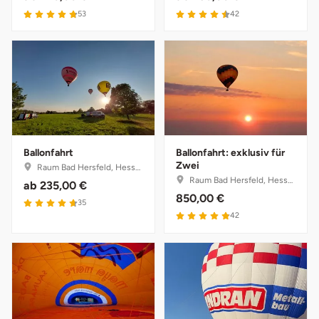
Darmstadt
Weimar
53
42
Deggendorf
sächsische Schweiz
Dessau
Dietzenbach
Dingolfing
Ballonfahrt
Ballonfahrt: exklusiv für
Zwei
Raum Bad Hersfeld, Hessen
Raum Bad Hersfeld, Hessen
Dorsten
ab
235,00 €
850,00 €
35
42
Dortmund
Dresden
Duisburg