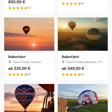
850,00 €
26
45
Karlsruhe
Kassel
Kempten
Kerken
Ballonfahrt
Ballonfahrt
Kiel
Raum Fulda, Hessen
Raum Hildburghausen, Thüringen
ab
235,00 €
ab
249,00 €
Koblenz
49
63
Kronach
Kulmbach
Köln