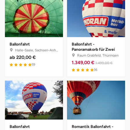
Fürstenfeldbruck
Fürth
Geiselwind
Ballonfahrt
Ballonfahrt -
Gelnhausen
Panoramakorb für Zwei
Halle-Saale, Sachsen-Anhalt
Raum Grabfeld, Thüringen
ab
220,00 €
1.349,00 €
Gera
1.499,00 €
59
36
Gersfeld
Gotha
Göppingen
Görlitz
Ballonfahrt
Romantik Ballonfahrt -