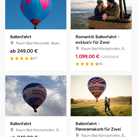
Neumünster
Nidda
Nordwestmecklenburg
Ballonfahrt
Romantik Ballonfahrt -
exklusiv für Zwei
Raum Bad Neustadt, Bayern
Raum Bad Königshofen, Bayern
Nürnberg
ab
249,00 €
1.099,00 €
1.249,00 €
47
56
Oberhavel
Odenwald
Oder-Spree
Oldenburg
Ballonfahrt
Ballonfahrt -
Osnabrück
Panoramakorb für Zwei
Raum Bad Königshofen, Bayern
Raum Bad Königshofen, Bayern