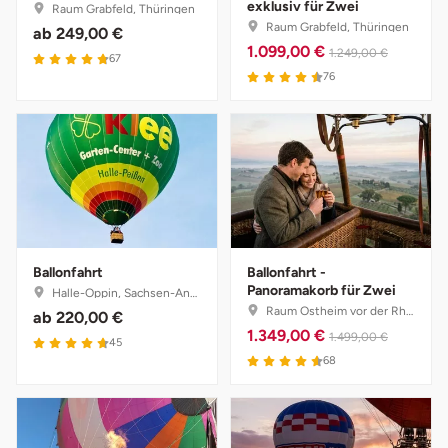
exklusiv für Zwei
Raum Grabfeld, Thüringen
Halle
Raum Grabfeld, Thüringen
ab
249,00 €
1.099,00 €
1.249,00 €
67
Hamburg
76
Hanau
Hannover
Haßfurt
Ballonfahrt
Ballonfahrt -
Heidelberg
Panoramakorb für Zwei
Halle-Oppin, Sachsen-Anhalt
Raum Ostheim vor der Rhön, Bayern
ab
220,00 €
Heidenheim
1.349,00 €
1.499,00 €
45
68
Heilbronn
Heldburg