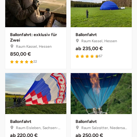
Bruchköbel
Münster
Sangerhausen
Bruchsal
Nürnberg
Sonneberg
Ballonfahrt: exklusiv für
Ballonfahrt
Zwei
Raum Kassel, Hessen
Burghausen
Oberlausitz
Suhl
Raum Kassel, Hessen
ab
235,00 €
850,00 €
67
Calw
Pirna
Unterwellenborn
22
Chemnitz
Riesa
Weimar
Cloppenburg
Ruhrgebiet
Weißenfels
Coburg
Strausberg (Berlin/Brandenburg)
Witterda
Ballonfahrt
Ballonfahrt
Cottbus
Sömmerda
Raum Eisleben, Sachsen-Anhalt
Raum Salzgitter, Niedersachsen
ab
220,00 €
ab
250,00 €