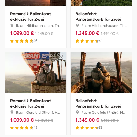
Landkreis Rostock
Romantik Ballonfahrt -
Ballonfahrt -
exklusiv für Zwei
Panoramakorb für Zwei
Raum Hildburghausen, Thüringen
Raum Hildburghausen, Thüringen
Landshut
1.099,00 €
1.349,00 €
1.249,00 €
1.499,00 €
46
41
Langenselbold
Leipzig
Leutkirch
Ludwigslust-Parchim
Romantik Ballonfahrt -
Ballonfahrt -
Löbau
exklusiv für Zwei
Panoramakorb für Zwei
Raum Gersfeld (Rhön), Hessen
Raum Gersfeld (Rhön), Hessen
1.099,00 €
1.349,00 €
Lübeck
1.249,00 €
1.499,00 €
48
58
Lüchow-Dannenberg