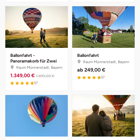
Saarbrücken
Salzgitter
Schongau
Ballonfahrt -
Ballonfahrt
Schwabach
Panoramakorb für Zwei
Raum Münnerstadt, Bayern
Raum Münnerstadt, Bayern
ab
249,00 €
Schweinfurt
1.349,00 €
1.499,00 €
57
57
Schwerin
Segeberg
Seligenstadt
Speyer