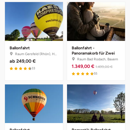
Lüneburg
Magdeburg
Main-Kinzig-Kreis
Ballonfahrt
Ballonfahrt -
Panoramakorb für Zwei
Raum Gersfeld (Rhön), Hessen
Mainz
Raum Bad Rodach, Bayern
ab
249,00 €
1.349,00 €
1.499,00 €
33
Mannheim
55
Mecklenburgische Seenplatte
Meiningen
Merzig