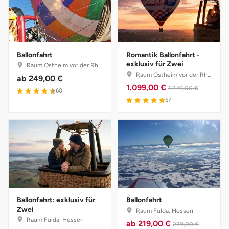
Herzogenaurach
Herzogtum Lauenburg
Ballonfahrt
Romantik Ballonfahrt -
exklusiv für Zwei
Raum Ostheim vor der Rhön, Bayern
Homburg
Raum Ostheim vor der Rhön, Bayern
ab
249,00 €
1.099,00 €
1.249,00 €
60
Horb am Neckar
57
Ibbenbüren
Ingolstadt
Jena
Jerichower Land
Ballonfahrt: exklusiv für
Ballonfahrt
Zwei
Raum Fulda, Hessen
Raum Fulda, Hessen
Kamp-Lintfort
ab
219,00 €
239,00 €