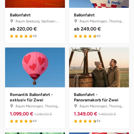
Düsseldorf
Ballonfahrt
Ballonfahrt
Erfurt
Raum Seeburg, Sachsen-Anhalt
Raum Meiningen, Thüringen
ab
220,00 €
ab
249,00 €
Erlangen
48
45
Essen
Flensburg
Frankfurt am Main
Freiberg
Romantik Ballonfahrt -
Ballonfahrt -
exklusiv für Zwei
Panoramakorb für Zwei
Raum Meiningen, Thüringen
Raum Meiningen, Thüringen
Freiburg
1.099,00 €
1.349,00 €
1.249,00 €
1.499,00 €
44
54
Fulda