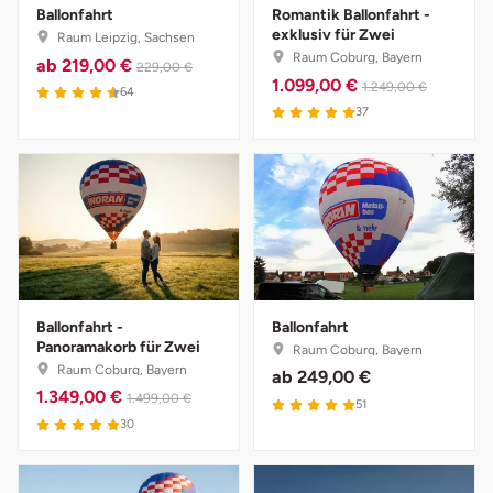
Ballonfahrt
Romantik Ballonfahrt -
exklusiv für Zwei
Raum Leipzig, Sachsen
Stade
Raum Coburg, Bayern
ab
219,00 €
229,00 €
1.099,00 €
1.249,00 €
64
Steinburg
37
Stendal
Stettiner Haff
Stormarn
Straubing
Ballonfahrt -
Ballonfahrt
Panoramakorb für Zwei
Raum Coburg, Bayern
Raum Coburg, Bayern
Stuttgart
ab
249,00 €
1.349,00 €
1.499,00 €
51
30
Sulz am Neckar
Tannheimer Tal