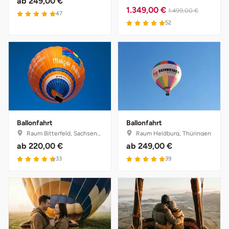
ab
249,00 €
Ostholstein
1.349,00 €
1.499,00 €
47
52
Ostprignitz-Ruppin
Oy-Mittelberg
Passau
Pforzheim
Ballonfahrt
Ballonfahrt
Raum Bitterfeld, Sachsen-Anhalt
Raum Heldburg, Thüringen
Pinneberg
ab
220,00 €
ab
249,00 €
33
39
Pirna
Plön
Potsdam