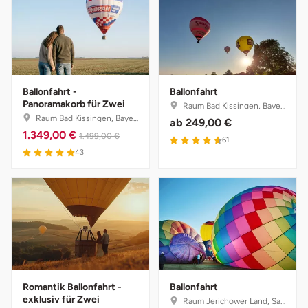
Tegernsee
Teltow-Fläming
Ballonfahrt -
Ballonfahrt
Trier
Panoramakorb für Zwei
Raum Bad Kissingen, Bayern
Raum Bad Kissingen, Bayern
ab
249,00 €
Uckermark
1.349,00 €
1.499,00 €
61
43
Uelzen
Ulm
Usedom
Viersen
Romantik Ballonfahrt -
Ballonfahrt
exklusiv für Zwei
Raum Jerichower Land, Sachsen-Anhalt
Villingen Schwenningen