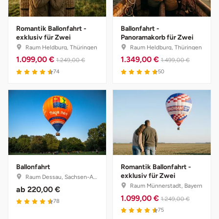
Potsdam-Mittelmark
Romantik Ballonfahrt -
Ballonfahrt -
Prignitz
exklusiv für Zwei
Panoramakorb für Zwei
Raum Heldburg, Thüringen
Raum Heldburg, Thüringen
1.099,00 €
1.349,00 €
1.249,00 €
1.499,00 €
Regensburg
74
50
Rendsburg Eckernförde
Rheine
Rodgau
Rostock
Ballonfahrt
Romantik Ballonfahrt -
exklusiv für Zwei
Raum Dessau, Sachsen-Anhalt
Rottweil
Raum Münnerstadt, Bayern
ab
220,00 €
1.099,00 €
1.249,00 €
78
Rügen
75