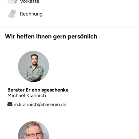
Vorkasse
Neumünster
Rechnung
Nidda
Nordwestmecklenburg
Wir helfen Ihnen gern persönlich
Nürnberg
Oberhavel
Odenwald
Berater Erlebnisgeschenke
Michael Krannich
Oder-Spree
m.krannich@basenio.de
Oldenburg
Osnabrück