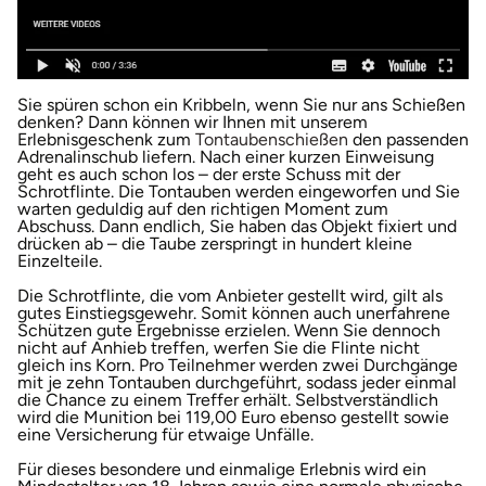
Herzogenaurach
Herzogtum Lauenburg
Sie spüren schon ein Kribbeln, wenn Sie nur ans Schießen
denken? Dann können wir Ihnen mit unserem
öffnet in neuem 
Erlebnisgeschenk zum
Tontaubenschießen
den passenden
Homburg
Adrenalinschub liefern. Nach einer kurzen Einweisung
geht es auch schon los – der erste Schuss mit der
Schrotflinte. Die Tontauben werden eingeworfen und Sie
Horb am Neckar
warten geduldig auf den richtigen Moment zum
Abschuss. Dann endlich, Sie haben das Objekt fixiert und
drücken ab – die Taube zerspringt in hundert kleine
Ibbenbüren
Einzelteile.
Die Schrotflinte, die vom Anbieter gestellt wird, gilt als
Ingolstadt
gutes Einstiegsgewehr. Somit können auch unerfahrene
Schützen gute Ergebnisse erzielen. Wenn Sie dennoch
nicht auf Anhieb treffen, werfen Sie die Flinte nicht
Jena
gleich ins Korn. Pro Teilnehmer werden zwei Durchgänge
mit je zehn Tontauben durchgeführt, sodass jeder einmal
die Chance zu einem Treffer erhält. Selbstverständlich
Jerichower Land
wird die Munition bei 119,00 Euro ebenso gestellt sowie
eine Versicherung für etwaige Unfälle.
Für dieses besondere und einmalige Erlebnis wird ein
Kamp-Lintfort