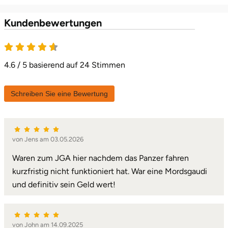
Kundenbewertungen
Lüneburg
4.6 von 5
Magdeburg
4.6 / 5 basierend auf 24 Stimmen
Main-Kinzig-Kreis
Schreiben Sie eine Bewertung
Mainz
Mannheim
von Jens am 03.05.2026
Mecklenburgische Seenplatte
Waren zum JGA hier nachdem das Panzer fahren
kurzfristig nicht funktioniert hat. War eine Mordsgaudi
Meiningen
und definitiv sein Geld wert!
Merzig
von John am 14.09.2025