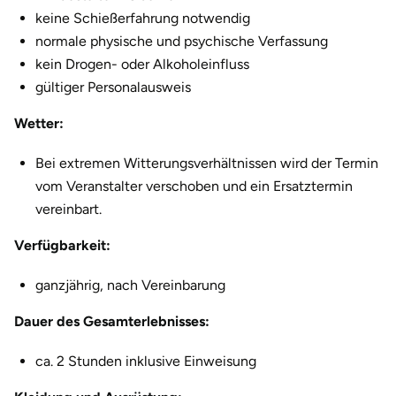
Fürstenfeldbruck
keine Schießerfahrung notwendig
normale physische und psychische Verfassung
Fürth
kein Drogen- oder Alkoholeinfluss
gültiger Personalausweis
Geiselwind
Wetter:
Gelnhausen
Bei extremen Witterungsverhältnissen wird der Termin
vom Veranstalter verschoben und ein Ersatztermin
Gera
vereinbart.
Gersfeld
Verfügbarkeit:
Gotha
ganzjährig, nach Vereinbarung
Dauer des Gesamterlebnisses:
Göppingen
ca. 2 Stunden inklusive Einweisung
Görlitz