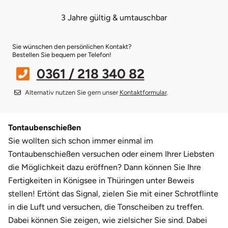
3 Jahre gültig & umtauschbar
Bruchköbel
Münster
Sangerhausen
Sie wünschen den persönlichen Kontakt?
Bruchsal
Nürnberg
Sonneberg
Bestellen Sie bequem per Telefon!
0361 / 218 340 82
Burghausen
Oberlausitz
Suhl
Alternativ nutzen Sie gern unser
Kontaktformular
.
Calw
Pirna
Unterwellenborn
Chemnitz
Riesa
Weimar
Tontaubenschießen
Sie wollten sich schon immer einmal im
Cloppenburg
Ruhrgebiet
Weißenfels
Tontaubenschießen versuchen oder einem Ihrer Liebsten
die Möglichkeit dazu eröffnen? Dann können Sie Ihre
Coburg
Strausberg (Berlin/Brandenburg)
Witterda
Fertigkeiten in Königsee in Thüringen unter Beweis
stellen! Ertönt das Signal, zielen Sie mit einer Schrotflinte
Cottbus
Sömmerda
in die Luft und versuchen, die Tonscheiben zu treffen.
Dabei können Sie zeigen, wie zielsicher Sie sind. Dabei