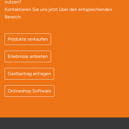
nutzen?
Potsdam-Mittelmark
Kontaktieren Sie uns jetzt über den entsprechenden
Bereich:
Prignitz
Regensburg
Produkte verkaufen
Rendsburg Eckernförde
Erlebnisse anbieten
Rheine
Gastbeitrag anfragen
Rodgau
Onlineshop Software
Rostock
Rottweil
Rügen