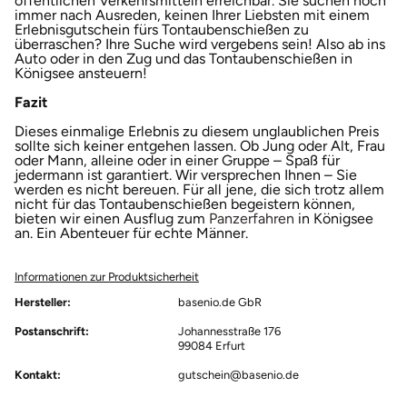
öffentlichen Verkehrsmitteln erreichbar. Sie suchen noch
immer nach Ausreden, keinen Ihrer Liebsten mit einem
Erlebnisgutschein fürs Tontaubenschießen zu
Landkreis Rostock
überraschen? Ihre Suche wird vergebens sein! Also ab ins
Auto oder in den Zug und das Tontaubenschießen in
Königsee ansteuern!
Landshut
Fazit
Langenselbold
Dieses einmalige Erlebnis zu diesem unglaublichen Preis
sollte sich keiner entgehen lassen. Ob Jung oder Alt, Frau
oder Mann, alleine oder in einer Gruppe – Spaß für
jedermann ist garantiert. Wir versprechen Ihnen – Sie
Leipzig
werden es nicht bereuen. Für all jene, die sich trotz allem
nicht für das Tontaubenschießen begeistern können,
öffnet in neuem 
bieten wir einen Ausflug zum
Panzerfahren
in Königsee
Leutkirch
an. Ein Abenteuer für echte Männer.
Ludwigslust-Parchim
Informationen zur Produktsicherheit
Hersteller:
basenio.de GbR
Löbau
Postanschrift:
Johannesstraße 176
99084 Erfurt
Lübeck
Kontakt:
gutschein@basenio.de
Lüchow-Dannenberg