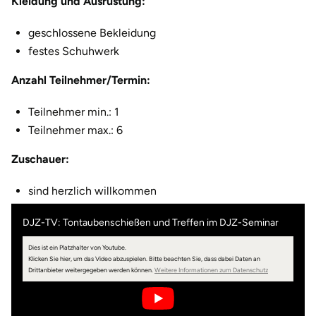
Kleidung und Ausrüstung:
Halle
geschlossene Bekleidung
festes Schuhwerk
Hamburg
Anzahl Teilnehmer/Termin:
Hanau
Teilnehmer min.: 1
Hannover
Teilnehmer max.: 6
Zuschauer:
Haßfurt
sind herzlich willkommen
Heidelberg
DJZ-TV: Tontaubenschießen und Treffen im DJZ-Seminar
Heidenheim
Dies ist ein Platzhalter von Youtube.
Klicken Sie hier, um das Video abzuspielen.
Bitte beachten Sie, dass dabei Daten an
Heilbronn
öffnet in neuem 
Drittanbieter weitergegeben werden können.
Weitere Informationen zum Datenschutz
Heldburg