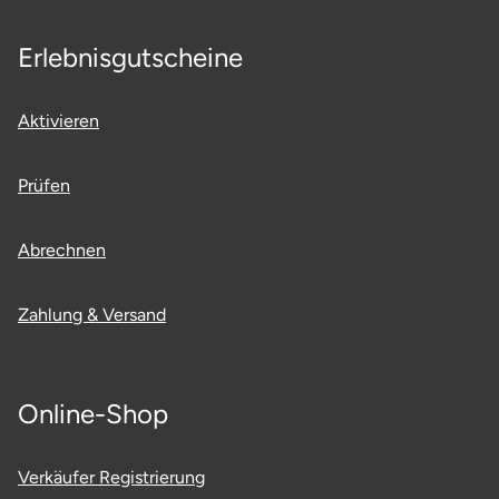
Saarbrücken
Erlebnisgutscheine
Salzgitter
Aktivieren
Schongau
Prüfen
Schwabach
Abrechnen
Schweinfurt
Zahlung & Versand
Schwerin
Segeberg
Online-Shop
Seligenstadt
Verkäufer Registrierung
Speyer