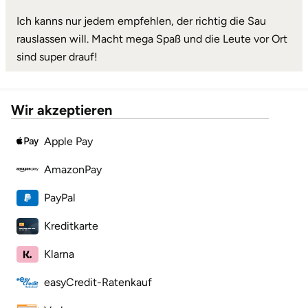
Mettingen
Ich kanns nur jedem empfehlen, der richtig die Sau
Moers
rauslassen will. Macht mega Spaß und die Leute vor Ort
sind super drauf!
Märkisch-Oderland
Mönchengladbach
Wir akzeptieren
Apple Pay
München
AmazonPay
Münster
PayPal
Nagold
Kreditkarte
Neckarsulm
Klarna
Nesselwang
easyCredit-Ratenkauf