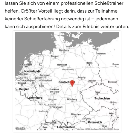
Darmstadt
Weimar
lassen Sie sich von einem professionellen Schießtrainer
helfen. Größter Vorteil liegt darin, dass zur Teilnahme
Deggendorf
sächsische Schweiz
keinerlei Schießerfahrung notwendig ist – jedermann
kann sich ausprobieren! Details zum Erlebnis weiter unten.
Dessau
Dietzenbach
Dingolfing
Dorsten
Dortmund
Dresden
Duisburg