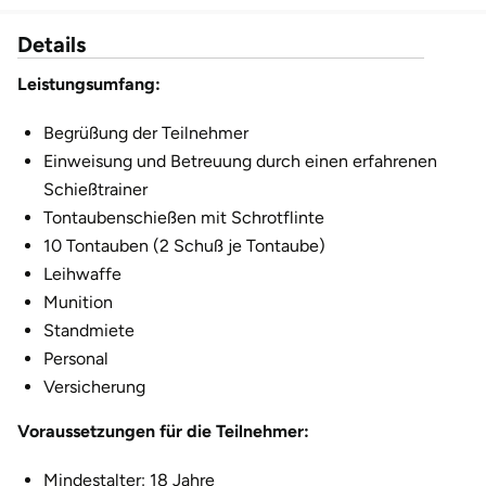
Düsseldorf
Details
Erfurt
Leistungsumfang:
Erlangen
Begrüßung der Teilnehmer
Einweisung und Betreuung durch einen erfahrenen
Essen
Schießtrainer
Tontaubenschießen mit Schrotflinte
Flensburg
10 Tontauben (2 Schuß je Tontaube)
Leihwaffe
Frankfurt am Main
Munition
Standmiete
Freiberg
Personal
Versicherung
Freiburg
Voraussetzungen für die Teilnehmer:
Fulda
Mindestalter: 18 Jahre