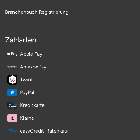
Stade
Branchenbuch Registrierung
Steinburg
Zahlarten
Stendal
Apple Pay
Stettiner Haff
AmazonPay
Stormarn
Twint
Straubing
PayPal
Kreditkarte
Stuttgart
Klarna
Sulz am Neckar
easyCredit-Ratenkauf
Tannheimer Tal