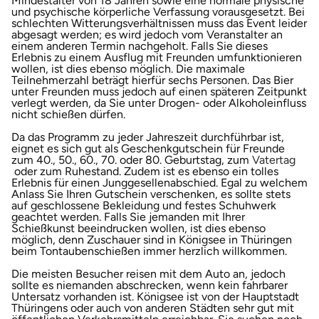
Mindestalter von 18 Jahren sowie eine normale physische
und psychische körperliche Verfassung vorausgesetzt. Bei
schlechten Witterungsverhältnissen muss das Event leider
Karlsruhe
abgesagt werden; es wird jedoch vom Veranstalter an
einem anderen Termin nachgeholt. Falls Sie dieses
Erlebnis zu einem Ausflug mit Freunden umfunktionieren
Kassel
wollen, ist dies ebenso möglich. Die maximale
Teilnehmerzahl beträgt hierfür sechs Personen. Das Bier
unter Freunden muss jedoch auf einen späteren Zeitpunkt
Kempten
verlegt werden, da Sie unter Drogen- oder Alkoholeinfluss
nicht schießen dürfen.
Kerken
Da das Programm zu jeder Jahreszeit durchführbar ist,
eignet es sich gut als Geschenkgutschein für Freunde
zum 40., 50., 60., 70. oder 80. Geburtstag, zum
Vatertag
Kiel
öffnet in neuem Fenster
oder zum Ruhestand. Zudem ist es ebenso ein tolles
Erlebnis für einen Junggesellenabschied. Egal zu welchem
Anlass Sie Ihren Gutschein verschenken, es sollte stets
auf geschlossene Bekleidung und festes Schuhwerk
Koblenz
geachtet werden. Falls Sie jemanden mit Ihrer
Schießkunst beeindrucken wollen, ist dies ebenso
möglich, denn Zuschauer sind in Königsee in Thüringen
Kronach
beim Tontaubenschießen immer herzlich willkommen.
Die meisten Besucher reisen mit dem Auto an, jedoch
Kulmbach
sollte es niemanden abschrecken, wenn kein fahrbarer
Untersatz vorhanden ist. Königsee ist von der Hauptstadt
Thüringens oder auch von anderen Städten sehr gut mit
Köln