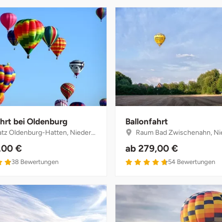
ahrt bei Oldenburg
Ballonfahrt
z Oldenburg-Hatten, Niedersachsen
Raum Bad Zwischenahn, Niede
,00 €
ab
279,00 €
4.9 von 5
4.7 von 5
38
Bewertungen
54
Bewertungen