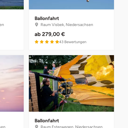
Ballonfahrt
en
Raum Visbek, Niedersachsen
ab
279,00 €
4.9 von 5
43
Bewertungen
Ballonfahrt
sen
Raum Esterwegen, Niedersachsen