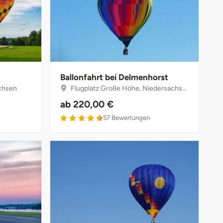
Ballonfahrt bei Delmenhorst
chsen
Flugplatz Große Höhe, Niedersachsen
ab
220,00 €
4.6 von 5
57
Bewertungen