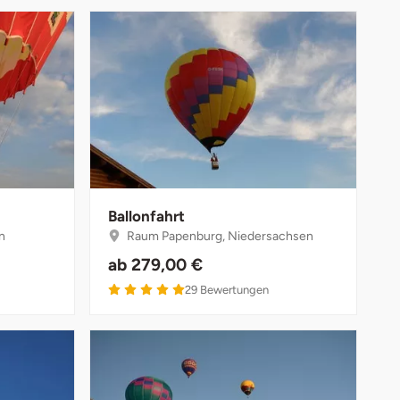
Ballonfahrt
n
Raum Papenburg, Niedersachsen
ab
279,00 €
5 von 5
29
Bewertungen