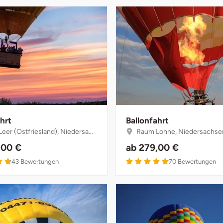
hrt
Ballonfahrt
er (Ostfriesland), Niedersachsen
Raum Lohne, Niedersachse
,00 €
ab
279,00 €
4.8 von 5
4.9 von 5
43
Bewertungen
70
Bewertungen