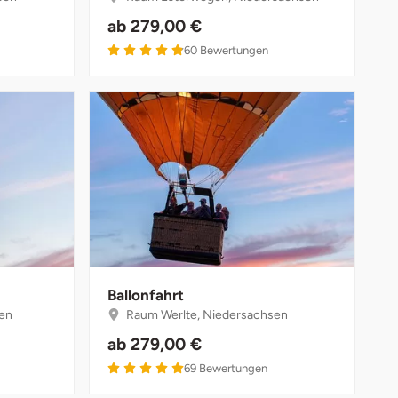
ab
279,00 €
4.9 von 5
60
Bewertungen
Ballonfahrt
sen
Raum Werlte, Niedersachsen
ab
279,00 €
5 von 5
69
Bewertungen