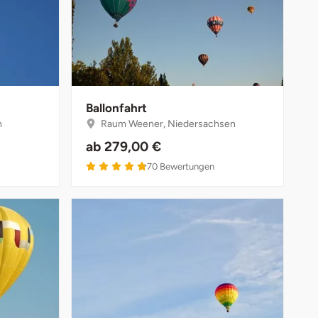
Ballonfahrt
n
Raum Weener, Niedersachsen
ab
279,00 €
4.8 von 5
70
Bewertungen