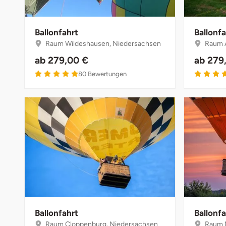
Weimar
sächsische Schweiz
Ballonfahrt
Ballonfa
Raum Wildeshausen, Niedersachsen
Raum A
ab
279,00 €
ab
279
5 von 5
80
Bewertungen
Ballonfahrt
Ballonfa
Raum Cloppenburg, Niedersachsen
Raum M