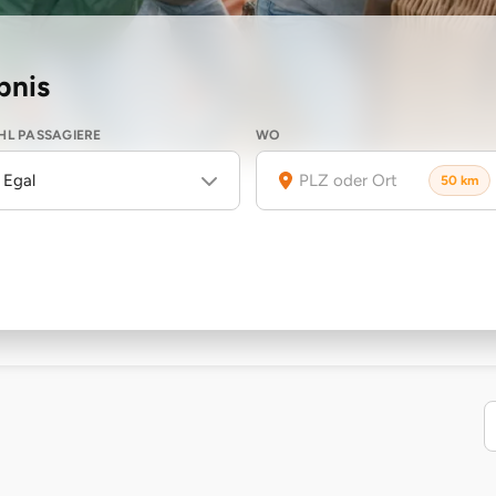
bnis
L PASSAGIERE
WO
Egal
50 km