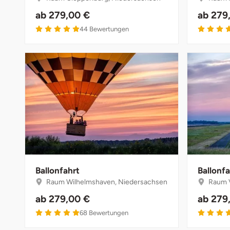
ab
279,00 €
ab
279
5 von 5
44
Bewertungen
Ballonfahrt
Ballonfa
Raum Wilhelmshaven, Niedersachsen
Raum V
ab
279,00 €
ab
279
5 von 5
68
Bewertungen