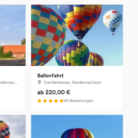
Ballonfahrt
rsachsen
Ganderkesee, Niedersachsen
ab
220,00 €
4.9 von 5
40
Bewertungen