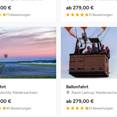
,00 €
ab
279,00 €
4.8 von 5
5 von 5
73
Bewertungen
31
Bewertungen
hrt
Ballonfahrt
echta, Niedersachsen
Raum Lastrup, Niedersach
,00 €
ab
279,00 €
4.8 von 5
4.6 von 5
40
Bewertungen
23
Bewertungen