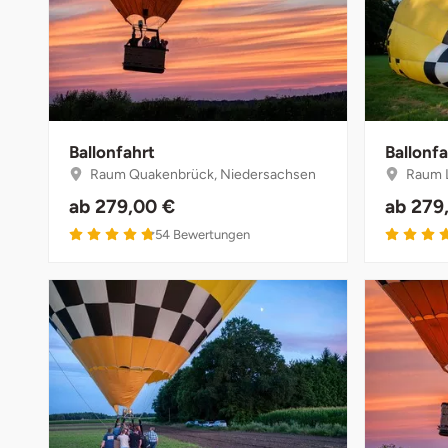
Ballonfahrt
Ballonfa
Raum Quakenbrück, Niedersachsen
Raum L
ab
279,00 €
ab
279
4.8 von 5
54
Bewertungen