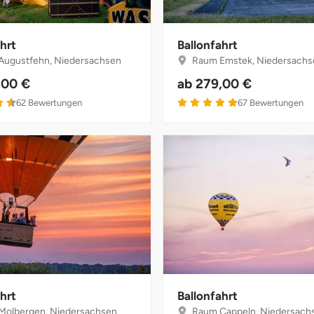
hrt
Ballonfahrt
ugustfehn, Niedersachsen
Raum Emstek, Niedersachs
,00 €
ab
279,00 €
4.6 von 5
4.9 von 5
62
Bewertungen
67
Bewertungen
hrt
Ballonfahrt
olbergen, Niedersachsen
Raum Cappeln, Niedersach