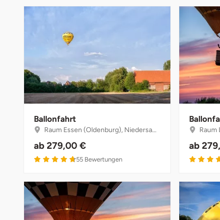
Ballonfahrt
Ballonfa
Raum Essen (Oldenburg), Niedersachsen
Raum Le
ab
279,00 €
ab
279
4.7 von 5
55
Bewertungen