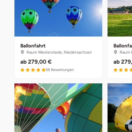
Münster
Sangerhausen
Nürnberg
Sonneberg
Oberlausitz
Suhl
Ballonfahrt
Ballonfa
Raum Westerstede, Niedersachsen
Raum B
Pirna
Unterwellenborn
ab
279,00 €
ab
279
5 von 5
58
Bewertungen
Riesa
Weimar
Ruhrgebiet
Weißenfels
Strausberg (Berlin/Brandenburg)
Witterda
Sömmerda