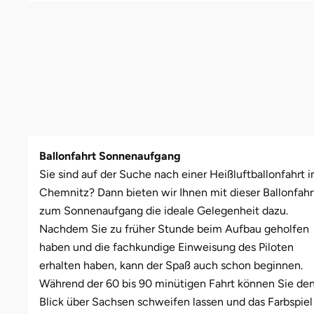
Leipzig
Schwäbische Alb
Oberhausen, Nordrhein-Westfalen
Freiburg
Leipzig
Mühlhausen
Freundin
Schwester
Mannheim
Rostock
Gotha
Masserberg
Nürnberg
Mama
Tante
Mühlhausen
Rottenburg am Neckar (Baden-Württemberg)
Hamburg
Meiningen
Paderborn
Papa
München
Schweinfurt (Bayern)
Hannover
Merseburg
Siebeldingen bei Ludwigshafen am Rhein
Schwester
Ballonfahrt Sonnenaufgang
Rosenheim
Sundern (NRW)
Jena
Naumburg (Saale)
Stuttgart
Sohn
Sie sind auf der Suche nach einer Heißluftballonfahrt i
Chemnitz? Dann bieten wir Ihnen mit dieser Ballonfahr
Wuppertal
Wiesbaden
Köln
Nordhausen
Würzburg
Tochter
zum Sonnenaufgang die ideale Gelegenheit dazu.
Nachdem Sie zu früher Stunde beim Aufbau geholfen
Zwickau
Meißen
Querfurt
Zwickau
haben und die fachkundige Einweisung des Piloten
erhalten haben, kann der Spaß auch schon beginnen.
Mengen
Römhild
Während der 60 bis 90 minütigen Fahrt können Sie de
Blick über Sachsen schweifen lassen und das Farbspiel
München
Saalfeld