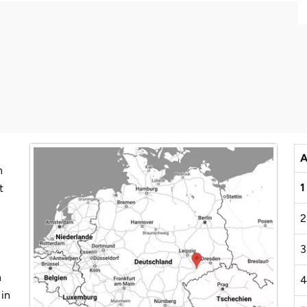
A
n
1
t
2
3
n
4
 in