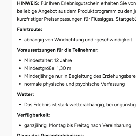
Weimar
HINWEIS:
Für Ihren Erlebnisgutschein erhalten Sie vo
beliebige Angebot aus dem Produktprogramm zu den jewe
sächsische Schweiz
kurzfristiger Preisanpassungen für Flüssiggas, Startgebü
Fahrtroute:
abhängig von Windrichtung und -geschwindigkeit
Voraussetzungen für die Teilnehmer:
Mindestalter: 12 Jahre
Mindestgröße: 1,30 m
Minderjährige nur in Begleitung des Erziehungsber
normale physische und psychische Verfassung
Wetter:
Das Erlebnis ist stark wetterabhängig, bei ungünst
Verfügbarkeit:
ganzjährig, Montag bis Freitag nach Vereinbarung
Dauer des Gesamterlebnisses: