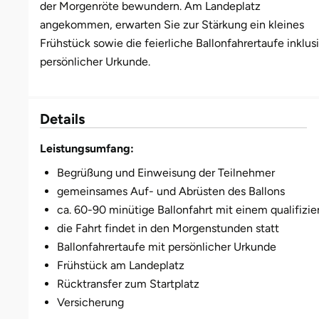
der Morgenröte bewundern. Am Landeplatz
angekommen, erwarten Sie zur Stärkung ein kleines
Münster
Sangerhausen
Frühstück sowie die feierliche Ballonfahrertaufe inklus
persönlicher Urkunde.
Nürnberg
Sonneberg
Oberlausitz
Suhl
Details
Pirna
Unterwellenborn
Leistungsumfang:
Begrüßung und Einweisung der Teilnehmer
Riesa
Weimar
gemeinsames Auf- und Abrüsten des Ballons
ca. 60-90 minütige Ballonfahrt mit einem qualifizie
Ruhrgebiet
Weißenfels
die Fahrt findet in den Morgenstunden statt
Ballonfahrertaufe mit persönlicher Urkunde
Strausberg (Berlin/Brandenburg)
Witterda
Frühstück am Landeplatz
Rücktransfer zum Startplatz
Sömmerda
Versicherung