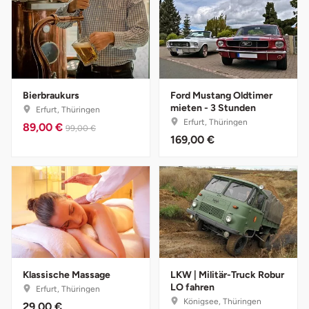
Saarbrücken
Salzgitter
Schongau
Bierbraukurs
Ford Mustang Oldtimer
mieten - 3 Stunden
Erfurt, Thüringen
Erfurt, Thüringen
Schwabach
89,00 €
99,00 €
169,00 €
Schweinfurt
Schwerin
Segeberg
Seligenstadt
Klassische Massage
LKW | Militär-Truck Robur
LO fahren
Erfurt, Thüringen
Speyer
Königsee, Thüringen
29,00 €