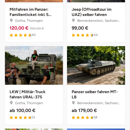
Herzogenaurach
Mitfahren im Panzer:
Jeep (Offroadtour im
Familienticket inkl. 5
UAZ) selber fahren
Personen
Gotha, Thüringen
Benneckenstein, Sachsen-Anhalt
Herzogtum Lauenburg
120,00 €
99,00 €
150,00 €
40
44
Homburg
Horb am Neckar
Ibbenbüren
Ingolstadt
LKW | Militär-Truck
Panzer selber fahren MT-
Jena
fahren URAL-375
LB
Gotha, Thüringen
Benneckenstein, Sachsen-Anhalt
ab
100,00 €
ab
179,00 €
Jerichower Land
53
58
Kamp-Lintfort