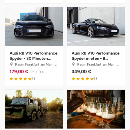
Ostholstein
Ostprignitz-Ruppin
Oy-Mittelberg
Passau
Audi R8 V10 Performance
Audi R8 V10 Performance
Spyder - 30 Minuten
Spyder mieten - 8
selber fahren mit
Stunden (Mo.-Do.)
Pforzheim
Raum Frankfurt am Main, Hessen
Raum Frankfurt am Main, Hessen
Instruktor
179,00 €
349,00 €
229,00 €
Pinneberg
73
35
Pirna
Plön
Potsdam