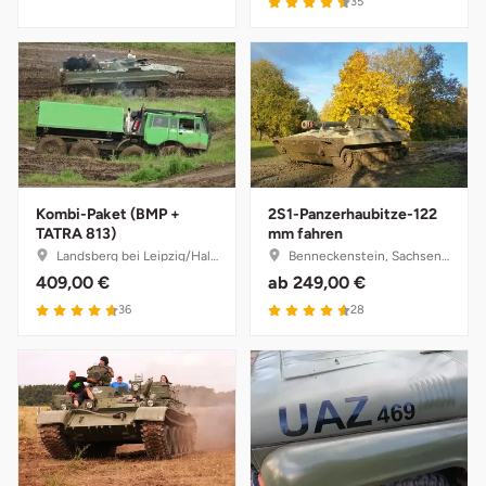
35
Halle
Hamburg
Hanau
Hannover
Kombi-Paket (BMP +
2S1-Panzerhaubitze-122
TATRA 813)
mm fahren
Haßfurt
Landsberg bei Leipzig/Halle, Sachsen-Anhalt
Benneckenstein, Sachsen-Anhalt
409,00 €
ab
249,00 €
Heidelberg
36
28
Heidenheim
Heilbronn
Heldburg