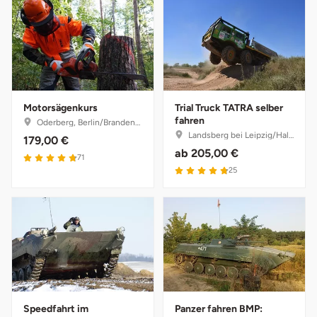
Karlsruhe
Kassel
Kempten
Motorsägenkurs
Trial Truck TATRA selber
fahren
Oderberg, Berlin/Brandenburg
Kerken
Landsberg bei Leipzig/Halle, Sachsen-Anhalt
179,00 €
ab
205,00 €
71
Kiel
25
Koblenz
Kronach
Kulmbach
Speedfahrt im
Panzer fahren BMP:
Köln