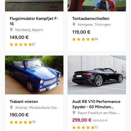
Neumünster
Nidda
Flugsimulator Kampfjet F-
Tontaubenschießen
16
Königsee, Thüringen
Nürnberg, Bayern
119,00 €
Nordwestmecklenburg
149,00 €
24
67
Nürnberg
Oberhavel
Odenwald
Oder-Spree
Trabant mieten
Audi R8 V10 Performance
Oldenburg
Spyder - 60 Minuten
Wismar, Mecklenburg-Vorpommern
selber fahren mit
Raum Frankfurt am Main, Hessen
190,00 €
Instruktor
299,00 €
329,00 €
Osnabrück
79
73