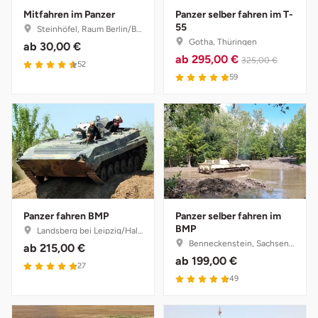
Mitfahren im Panzer
Panzer selber fahren im T-
55
Steinhöfel, Raum Berlin/Brandenburg
Bruchköbel
Münster
Sangerhausen
Gotha, Thüringen
ab
30,00 €
ab
295,00 €
325,00 €
52
Bruchsal
Nürnberg
Sonneberg
59
Burghausen
Oberlausitz
Suhl
Calw
Pirna
Unterwellenborn
Chemnitz
Riesa
Weimar
Cloppenburg
Ruhrgebiet
Weißenfels
Panzer fahren BMP
Panzer selber fahren im
BMP
Landsberg bei Leipzig/Halle, Sachsen-Anhalt
Benneckenstein, Sachsen-Anhalt
ab
215,00 €
Coburg
Strausberg (Berlin/Brandenburg)
Witterda
ab
199,00 €
27
49
Cottbus
Sömmerda