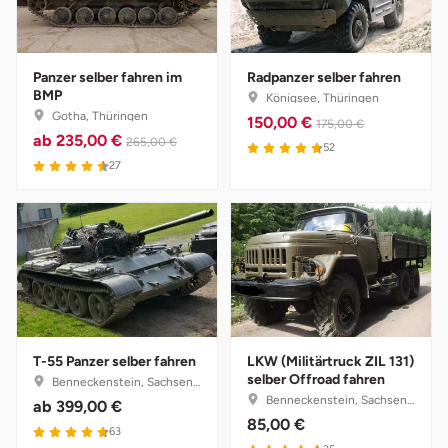
Fürstenfeldbruck
Fürth
Panzer selber fahren im
Radpanzer selber fahren
BMP
Königsee, Thüringen
Gotha, Thüringen
Geiselwind
150,00 €
175,00 €
ab
235,00 €
265,00 €
52
27
Gelnhausen
Gera
Gersfeld
Gotha
T-55 Panzer selber fahren
LKW (Militärtruck ZIL 131)
Göppingen
selber Offroad fahren
Benneckenstein, Sachsen-Anhalt
Benneckenstein, Sachsen-Anhalt
ab
399,00 €
Görlitz
85,00 €
63