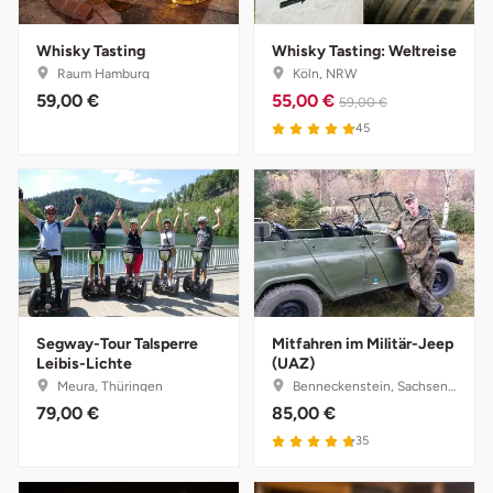
Tegernsee
Whisky Tasting
Whisky Tasting: Weltreise
Raum Hamburg
Köln, NRW
59,00 €
55,00 €
Teltow-Fläming
59,00 €
45
Trier
Uckermark
Uelzen
Ulm
Segway-Tour Talsperre
Mitfahren im Militär-Jeep
Leibis-Lichte
(UAZ)
Usedom
Meura, Thüringen
Benneckenstein, Sachsen-Anhalt
79,00 €
85,00 €
Viersen
35
Villingen Schwenningen