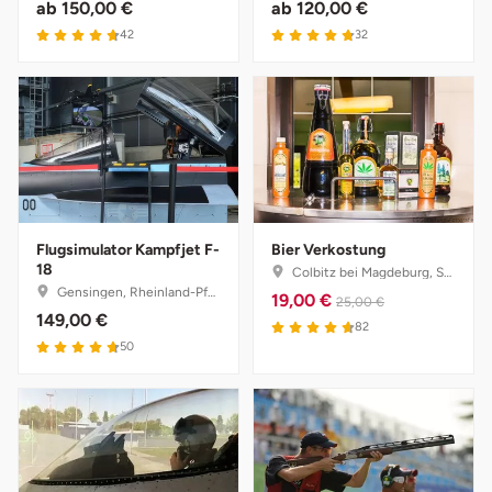
Mettingen
ab
150,00 €
ab
120,00 €
42
32
Moers
Märkisch-Oderland
Mönchengladbach
München
Flugsimulator Kampfjet F-
Bier Verkostung
18
Colbitz bei Magdeburg, Sachsen-Anhalt
Münster
Gensingen, Rheinland-Pfalz
19,00 €
25,00 €
149,00 €
82
Nagold
50
Neckarsulm
Nesselwang