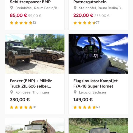
Schützenpanzer BMP
Partnergutschein
Steinhöfel, Raum Berlin/Brandenburg
Steinhöfel, Raum Berlin/Brandenburg
Landkreis Rostock
85,00 €
220,00 €
99,00 €
235,00 €
53
77
Landshut
Langenselbold
Leipzig
Leutkirch
Panzer (BMP) + Militär-
Flugsimulator Kampfjet
Truck ZIL 6x6 selber
F/A-18 Super Hornet
Ludwigslust-Parchim
fahren
Königsee, Thüringen
Leipzig, Sachsen
330,00 €
149,00 €
Löbau
58
60
Lübeck
Lüchow-Dannenberg