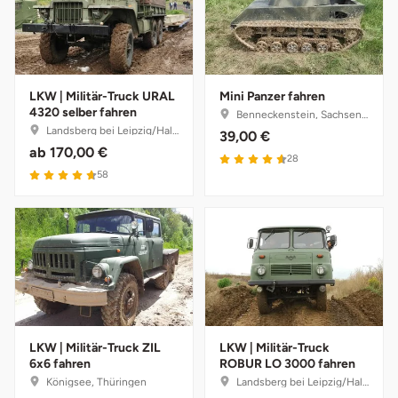
Lüneburg
Magdeburg
LKW | Militär-Truck URAL
Mini Panzer fahren
4320 selber fahren
Benneckenstein, Sachsen-Anhalt
Landsberg bei Leipzig/Halle, Sachsen-Anhalt
Main-Kinzig-Kreis
39,00 €
ab
170,00 €
28
58
Mainz
Mannheim
Mecklenburgische Seenplatte
Meiningen
LKW | Militär-Truck ZIL
LKW | Militär-Truck
Merzig
6x6 fahren
ROBUR LO 3000 fahren
Königsee, Thüringen
Landsberg bei Leipzig/Halle, Sachsen-Anhalt