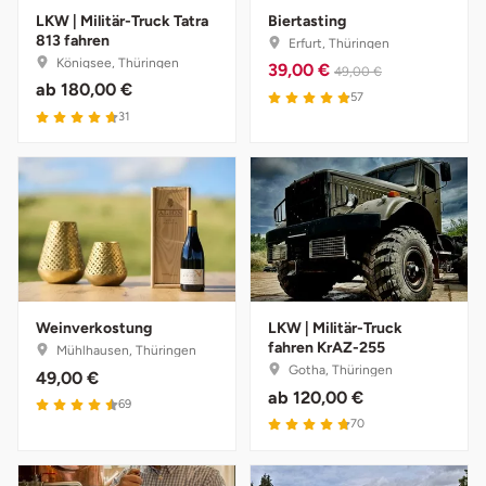
LKW | Militär-Truck Tatra
Biertasting
Potsdam-Mittelmark
813 fahren
Erfurt, Thüringen
Königsee, Thüringen
39,00 €
49,00 €
Prignitz
ab
180,00 €
57
31
Regensburg
Rendsburg Eckernförde
Rheine
Rodgau
Weinverkostung
LKW | Militär-Truck
fahren KrAZ-255
Mühlhausen, Thüringen
Rostock
Gotha, Thüringen
49,00 €
ab
120,00 €
69
Rottweil
70
Rügen