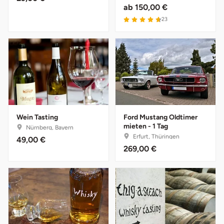
ab
150,00 €
Stade
23
Steinburg
Stendal
Stettiner Haff
Wein Tasting
Ford Mustang Oldtimer
Stormarn
mieten - 1 Tag
Nürnberg, Bayern
Erfurt, Thüringen
49,00 €
Straubing
269,00 €
Stuttgart
Sulz am Neckar
Tannheimer Tal