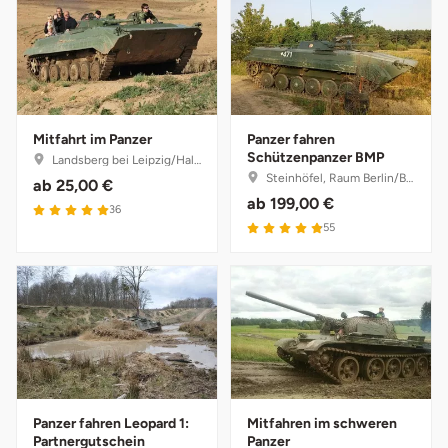
Darmstadt
Weimar
Deggendorf
sächsische Schweiz
Dessau
Mitfahrt im Panzer
Panzer fahren
Dietzenbach
Schützenpanzer BMP
Landsberg bei Leipzig/Halle, Sachsen-Anhalt
Steinhöfel, Raum Berlin/Brandenburg
ab
25,00 €
ab
199,00 €
Dingolfing
36
55
Dorsten
Dortmund
Dresden
Duisburg
Panzer fahren Leopard 1:
Mitfahren im schweren
Partnergutschein
Panzer