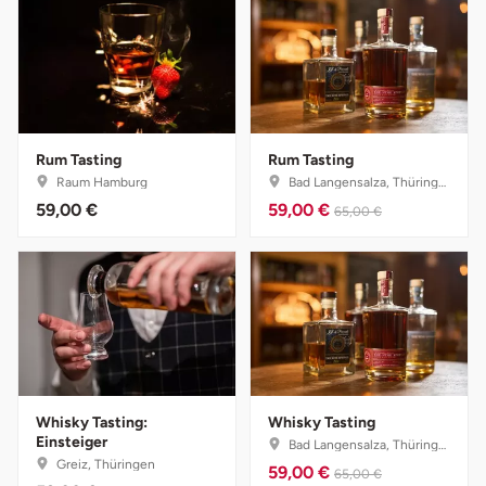
Vorpommern-Greifswald
Vorpommern-Rügen
Rum Tasting
Rum Tasting
Weimar
Raum Hamburg
Bad Langensalza, Thüringen
59,00 €
59,00 €
65,00 €
Wertach
Wesel
Witten
Würzburg
Whisky Tasting:
Whisky Tasting
Zweibrücken
Einsteiger
Bad Langensalza, Thüringen
Greiz, Thüringen
59,00 €
65,00 €