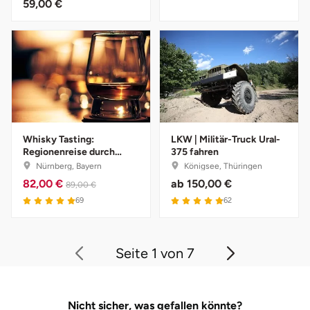
59,00 €
Zwickau
Öhringen
Whisky Tasting:
LKW | Militär-Truck Ural-
Regionenreise durch
375 fahren
Schottland
Nürnberg, Bayern
Königsee, Thüringen
82,00 €
ab
150,00 €
89,00 €
69
62
Seite 1 von 7
Nicht sicher, was gefallen könnte?