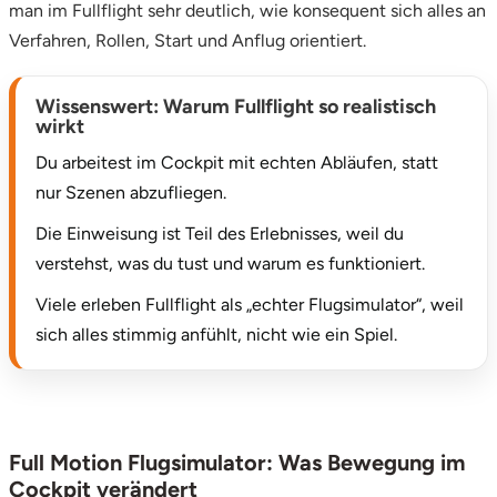
man im Fullflight sehr deutlich, wie konsequent sich alles an
Potsdam-Mittelmark
Verfahren, Rollen, Start und Anflug orientiert.
Prignitz
Wissenswert: Warum Fullflight so realistisch
wirkt
Regensburg
Du arbeitest im Cockpit mit echten Abläufen, statt
nur Szenen abzufliegen.
Rendsburg Eckernförde
Die Einweisung ist Teil des Erlebnisses, weil du
Rheine
verstehst, was du tust und warum es funktioniert.
Viele erleben Fullflight als „echter Flugsimulator“, weil
Rodgau
sich alles stimmig anfühlt, nicht wie ein Spiel.
Rostock
Rottweil
Full Motion Flugsimulator: Was Bewegung im
Rügen
Cockpit verändert