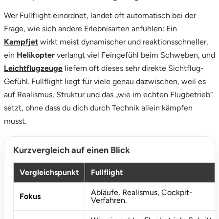
Wer Fullflight einordnet, landet oft automatisch bei der
Vorpommern-Greifswald
Frage, wie sich andere Erlebnisarten anfühlen: Ein
Kampfjet
wirkt meist dynamischer und reaktionsschneller,
Vorpommern-Rügen
ein
Helikopter
verlangt viel Feingefühl beim Schweben, und
Leichtflugzeuge
liefern oft dieses sehr direkte Sichtflug-
Weimar
Gefühl. Fullflight liegt für viele genau dazwischen, weil es
auf Realismus, Struktur und das „wie im echten Flugbetrieb“
Wertach
setzt, ohne dass du dich durch Technik allein kämpfen
musst.
Wesel
Witten
Kurzvergleich auf einen Blick
Vergleichspunkt
Fullflight
Würzburg
Abläufe, Realismus, Cockpit-
Fokus
Zweibrücken
Verfahren.