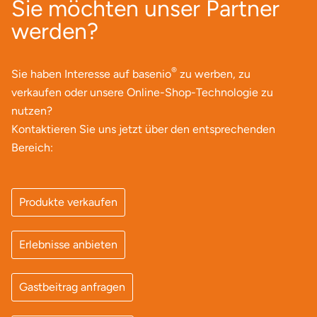
altersgerechter Ablauf (kürzer, spielerischer, gut erklärt).
Sie möchten unser Partner
Wenn du unsicher bist, welches Erlebnis passt, kann man
werden?
den Gutschein so wählen, dass die Details später passend
festgelegt werden.
®
Sie haben Interesse auf basenio
zu werben, zu
verkaufen oder unsere Online-Shop-Technologie zu
nutzen?
Kontaktieren Sie uns jetzt über den entsprechenden
Bereich:
Produkte verkaufen
Erlebnisse anbieten
Gastbeitrag anfragen