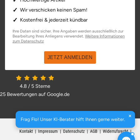
Wir verschicken keinen Spam!
Kostenfrei & jederzeit kündbar
Ihre Daten sind sicher. Ihre Angaben werden ausschließlich zur
Bearbeitung Ihres Anliegens verwendet.
Weitere Informationen
öffnet in neuem Fenster
zum Datenschutz
JETZT ANMELDEN
4.8 / 5
Sterne
25 Bewertungen auf Google.de
öffnet in neuem Fenster
Frag Flo! Unser KI-Berater hilft Ihnen gerne weiter.
basenio.de
|
Johannesstraße 176
,
99084
Erfurt
Kontakt
Impressum
Datenschutz
AGB
Widerrufsrecht