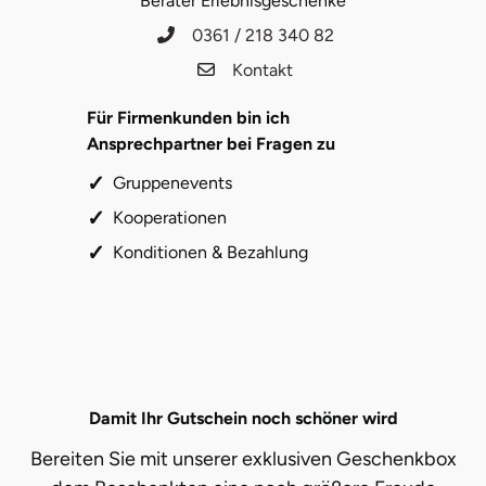
Berater Erlebnisgeschenke
Herzogenaurach
0361 / 218 340 82
Kontakt
Herzogtum Lauenburg
Für Firmenkunden bin ich
Homburg
Ansprechpartner bei Fragen zu
Gruppenevents
Horb am Neckar
Kooperationen
Ibbenbüren
Konditionen & Bezahlung
Ingolstadt
Jena
Jerichower Land
Damit Ihr Gutschein noch schöner wird
Bereiten Sie mit unserer exklusiven Geschenkbox
Kamp-Lintfort