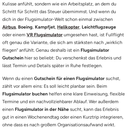
Cockpit verändert
Mettingen
Kulisse anfühlt, sondern wie ein Arbeitsplatz, an dem du
Schritt für Schritt das Steuer übernimmst. Und wenn du
3.
Flug im Flugsimulator: So läuft das Fullflight
Moers
dich in der Flugsimulator-Welt schon einmal zwischen
Erlebnis ab
Airbus
,
Boeing
,
Kampfjet
,
Helikopter
,
Leichtflugzeuge
Märkisch-Oderland
4.
Vergleich: Fullflight im Verhältnis zu Kampfjet,
oder einem
VR Flugsimulator
umgesehen hast, ist Fullflight
Helikopter und Leichtflugzeugen
oft genau die Variante, die sich am stärksten nach „wirklich
Mönchengladbach
fliegen“ anfühlt. Genau deshalb ist ein
Flugsimulator
5.
Flugsimulator Gutschein für Fullflight: als
Gutschein
hier so beliebt: Du verschenkst das Erlebnis und
Erlebnis verschenken
München
lässt Termin und Details später in Ruhe festlegen.
6.
Flugsimulator Kosten: Wovon Preis und
Münster
Umfang abhängen
Wenn du einen
Gutschein für einen Flugsimulator
suchst,
zählt vor allem eins: Es soll leicht planbar sein. Beim
Nagold
Flugsimulator buchen
helfen eine klare Einweisung, flexible
Termine und ein nachvollziehbarer Ablauf. Wer außerdem
Neckarsulm
einen
Flugsimulator in der Nähe
sucht, kann das Erlebnis
gut in einen Wochenendtag oder einen Kurztrip integrieren,
Nesselwang
ohne dass es nach großem Organisationsaufwand wirkt.