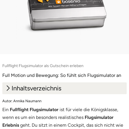
Lüneburg
Magdeburg
Main-Kinzig-Kreis
Mainz
Fullflight Flugsimulator als Gutschein erleben
Mannheim
Full Motion und Bewegung: So fühlt sich Flugsimulator an
Mecklenburgische Seenplatte
Inhaltsverzeichnis
Autor: Annika Naumann
Meiningen
1.
Fullflight Flugsimulator: Was bedeutet das im
Ein
Fullflight Flugsimulator
Erlebnis wirklich
ist für viele die Königsklasse,
Merzig
wenn es um ein besonders realistisches
Flugsimulator
2.
Full Motion Flugsimulator: Was Bewegung im
Erlebnis
geht. Du sitzt in einem Cockpit, das sich nicht wie