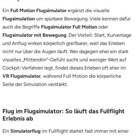
Saarbrücken
Ein
Full Motion Flugsimulator
ergänzt die visuelle
Flugsimulation
um spürbare Bewegung. Viele kennen dafür
Salzgitter
auch die Begriffe
Flugsimulator Full Motion
oder
Flugsimulator mit Bewegung
. Der Vorteil: Start, Kurvenlage
Schongau
und Anflug wirken körperlich greifbarer, weil das Erleben
nicht nur über die Augen läuft. Wer dagegen eher ein stark
Schwabach
visuelles „Mittendrin“-Gefühl sucht und weniger Wert auf
Cockpit-Verfahren legt, findet dieses Erleben oft eher im
Schweinfurt
VR Flugsimulator
, während Full Motion die körperliche
Seite der Simulation verstärkt.
Schwerin
Segeberg
Flug im Flugsimulator: So läuft das Fullflight
Seligenstadt
Erlebnis ab
Ein
Simulatorflug
im Fullflight startet fast immer mit einer
Speyer