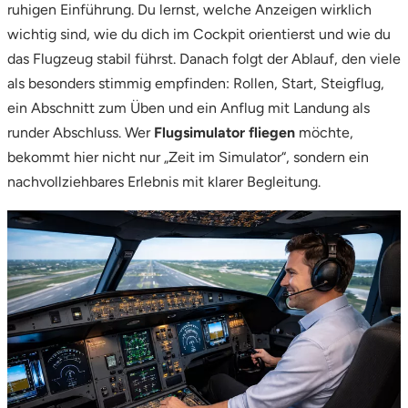
ruhigen Einführung. Du lernst, welche Anzeigen wirklich
wichtig sind, wie du dich im Cockpit orientierst und wie du
Stade
das Flugzeug stabil führst. Danach folgt der Ablauf, den viele
Steinburg
als besonders stimmig empfinden: Rollen, Start, Steigflug,
ein Abschnitt zum Üben und ein Anflug mit Landung als
Stendal
runder Abschluss. Wer
Flugsimulator fliegen
möchte,
bekommt hier nicht nur „Zeit im Simulator“, sondern ein
Stettiner Haff
nachvollziehbares Erlebnis mit klarer Begleitung.
Stormarn
Straubing
Stuttgart
Sulz am Neckar
Tannheimer Tal