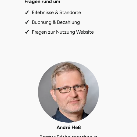
Fragen rund um
Halle
Erlebnisse & Standorte
Buchung & Bezahlung
Hamburg
Fragen zur Nutzung Website
Hanau
Hannover
Haßfurt
Heidelberg
Heidenheim
Heilbronn
André Heß
Heldburg