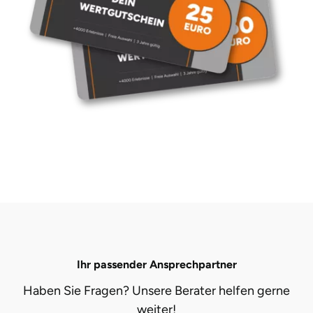
Düsseldorf
Erfurt
Erlangen
Essen
Flensburg
Frankfurt am Main
Freiberg
Freiburg
Ihr passender Ansprechpartner
Fulda
Haben Sie Fragen? Unsere Berater helfen gerne
weiter!