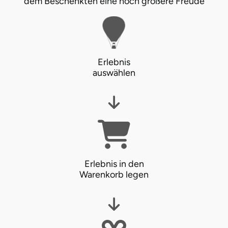
dem Beschenkten eine noch größere Freude
Karlsruhe
Kassel
Erlebnis
Kempten
auswählen
Kerken
Kiel
Koblenz
Erlebnis in den
Kronach
Warenkorb legen
Kulmbach
Köln