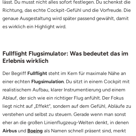
lässt. Du musst nicht alles sofort festlegen. Du schenkst die
Ostholstein
Richtung, das echte Cockpit-Gefühl und die Vorfreude. Die
genaue Ausgestaltung wird später passend gewählt, damit
Ostprignitz-Ruppin
es wirklich ein Highlight wird.
Oy-Mittelberg
Passau
Fullflight Flugsimulator: Was bedeutet das im
Erlebnis wirklich
Pforzheim
Der Begriff
Fullflight
steht im Kern für maximale Nähe an
einer echten
Flugsimulation
. Du sitzt in einem Cockpit mit
Pinneberg
realistischem Aufbau, klarer Instrumentierung und einem
Pirna
Ablauf, der sich wie ein richtiger Flug anfühlt. Der Fokus
liegt nicht auf „Effekt“, sondern auf dem Gefühl, Abläufe zu
Plön
verstehen und selbst zu steuern. Gerade wenn man sonst
eher an die großen Linienflugzeug-Welten denkt, in denen
Potsdam
Airbus
und
Boeing
als Namen schnell präsent sind, merkt