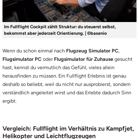
Tegernsee
Im Fullflight Cockpit zählt Struktur: du steuerst selbst,
Teltow-Fläming
bekommst aber jederzeit Orientierung. | ©basenio
Trier
Wenn du schon einmal nach
Flugzeug Simulator PC
,
Flugsimulator PC
oder
Flugsimulator für Zuhause
gesucht
Uckermark
hast, kennst du vermutlich das Gefühl, vieles allein
herausfinden zu müssen. Ein Fullflight Erlebnis ist genau
Uelzen
deshalb so beliebt, weil du nicht nur ausprobierst, sondern
Ulm
verständlich angeleitet wirst und das Erlebte dadurch Sinn
ergibt.
Usedom
Viersen
Vergleich: Fullflight im Verhältnis zu Kampfjet,
Helikopter und Leichtflugzeugen
Villingen Schwenningen