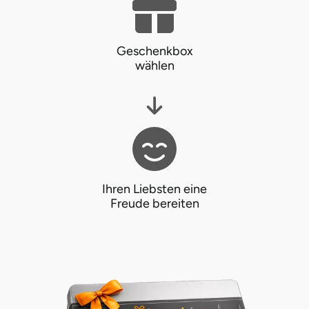
Landkreis Rostock
Geschenkbox
Landshut
wählen
Langenselbold
Leipzig
Leutkirch
Ihren Liebsten eine
Freude bereiten
Ludwigslust-Parchim
Löbau
Lübeck
Lüchow-Dannenberg