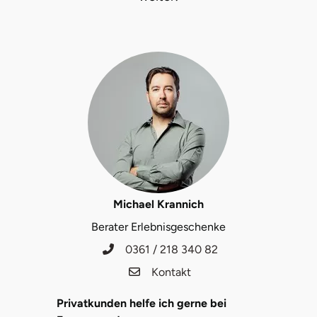
Fürstenfeldbruck
Fürth
Geiselwind
Gelnhausen
Gera
Gersfeld
Michael Krannich
Gotha
Berater Erlebnisgeschenke
0361 / 218 340 82
Göppingen
Kontakt
Görlitz
Privatkunden helfe ich gerne bei