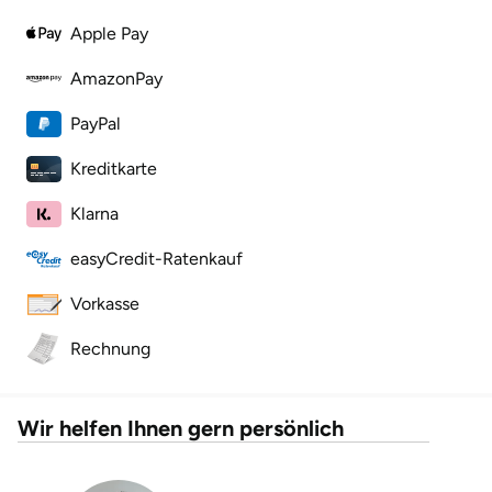
Apple Pay
Lüneburg
AmazonPay
Magdeburg
PayPal
Main-Kinzig-Kreis
Kreditkarte
Klarna
Mainz
easyCredit-Ratenkauf
Mannheim
Vorkasse
Mecklenburgische Seenplatte
Rechnung
Meiningen
Wir helfen Ihnen gern persönlich
Merzig