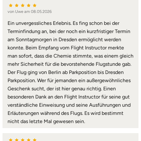
Karlsruhe
von Uwe am 08.05.2026
Ein unvergessliches Erlebnis. Es fing schon bei der
Kassel
Terminfindung an, bei der noch ein kurzfristiger Termin
am Sonntagmorgen in Dresden ermöglicht werden
Kempten
konnte. Beim Empfang vom Flight Instructor merkte
man sofort, dass die Chemie stimmte, was einem gleich
Kerken
mehr Sicherheit für die bevorstehende Flugstunde gab.
Der Flug ging von Berlin ab Parkposition bis Dresden
Kiel
Parkposition. Wer für jemanden ein außergewöhnliches
Geschenk sucht, der ist hier genau richtig. Einen
Koblenz
besonderen Dank an den Flight Instructor für seine gut
verständliche Einweisung und seine Ausführungen und
Kronach
Erläuterungen während des Flugs. Es wird bestimmt
nicht das letzte Mal gewesen sein.
Kulmbach
Köln