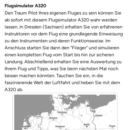
Darmstadt
Weimar
Flugsimulator A320
Den Traum Pilot Ihres eigenen Fluges zu sein können Sie
Deggendorf
sächsische Schweiz
ab sofort mit diesem Flugsimulator A320 wahr werden
lassen. In Dresden (Sachsen) erhalten Sie von erfahrenen
Dessau
Instruktoren vor dem Flug eine grundlegende Einweisung
zu den Instrumenten und deren Funktionsweise. Im
Dietzenbach
Anschluss starten Sie dann den "Flieger" und simulieren
einen kompletten Flug vom Start bis hin zur sicheren
Dingolfing
Landung. Abschließend erhalten Sie eine Auswertung zu
Ihrem Flug und Tipps, was Sie beim nächsten Mal noch
Dorsten
besser machen könnten. Tauchen Sie ein, in die
faszinierende Welt der Luftfahrt und heben Sie mit dem
Dortmund
A320 ab.
Dresden
Duisburg