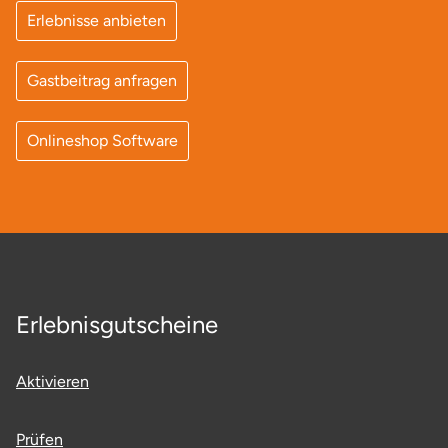
Ostholstein
Erlebnisse anbieten
Ostprignitz-Ruppin
Gastbeitrag anfragen
Oy-Mittelberg
Onlineshop Software
Passau
Pforzheim
Pinneberg
Erlebnisgutscheine
Pirna
Plön
Aktivieren
Potsdam
Prüfen