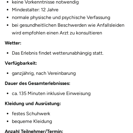
keine Vorkenntnisse notwendig
Halle
Mindestalter: 12 Jahre
normale physische und psychische Verfassung
Hamburg
bei gesundheitlichen Beschwerden wie Anfallsleiden
wird empfohlen einen Arzt zu konsultieren
Hanau
Wetter:
Hannover
Das Erlebnis findet wetterunabhängig statt.
Verfügbarkeit:
Haßfurt
ganzjährig, nach Vereinbarung
Heidelberg
Dauer des Gesamterlebnisses:
ca. 135 Minuten inklusive Einweisung
Heidenheim
Kleidung und Ausrüstung:
Heilbronn
festes Schuhwerk
bequeme Kleidung
Heldburg
Anzahl Teilnehmer/Termin: