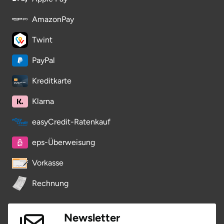
Saarbrücken
AmazonPay
Twint
Salzgitter
PayPal
Schongau
Kreditkarte
Schwabach
Klarna
Schweinfurt
easyCredit-Ratenkauf
Schwerin
eps-Überweisung
Vorkasse
Segeberg
Rechnung
Seligenstadt
Newsletter
Speyer