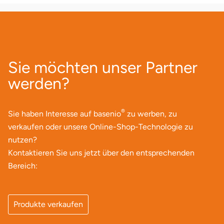
Neumünster
Nidda
Nordwestmecklenburg
Sie möchten unser Partner
werden?
Nürnberg
Oberhavel
®
Sie haben Interesse auf basenio
zu werben, zu
verkaufen oder unsere Online-Shop-Technologie zu
Odenwald
nutzen?
Kontaktieren Sie uns jetzt über den entsprechenden
Oder-Spree
Bereich:
Oldenburg
Produkte verkaufen
Osnabrück