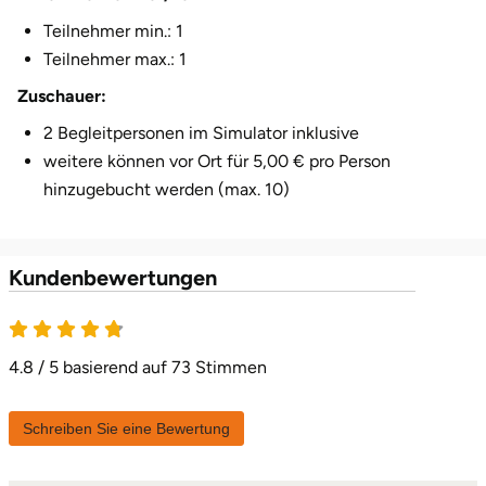
Teilnehmer min.: 1
Herzogenaurach
Teilnehmer max.: 1
Herzogtum Lauenburg
Zuschauer:
2 Begleitpersonen im Simulator inklusive
Homburg
weitere können vor Ort für 5,00 € pro Person
hinzugebucht werden (max. 10)
Horb am Neckar
Ibbenbüren
Kundenbewertungen
Ingolstadt
Jena
4.8 / 5 basierend auf 73 Stimmen
Jerichower Land
Schreiben Sie eine Bewertung
Kamp-Lintfort