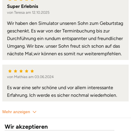
Super Erlebnis
Landkreis Rostock
von Teresa am 12.10.2025
Wir haben den Simulator unseren Sohn zum Geburtstag
Landshut
geschenkt. Es war von der Terminbuchung bis zur
Durchführung ein rundum entspannter und freundlicher
Langenselbold
Umgang. Wir bzw. unser Sohn freut sich schon auf das
nächste Mal,wir können es somit nur weiterempfehlen.
Leipzig
Leutkirch
von Mathias am 03.06.2024
Ludwigslust-Parchim
Es war eine sehr schöne und vor allem interessante
Erfahrung. Ich werde es sicher nochmal wiederholen.
Löbau
Mehr anzeigen
Lübeck
Wir akzeptieren
Lüchow-Dannenberg