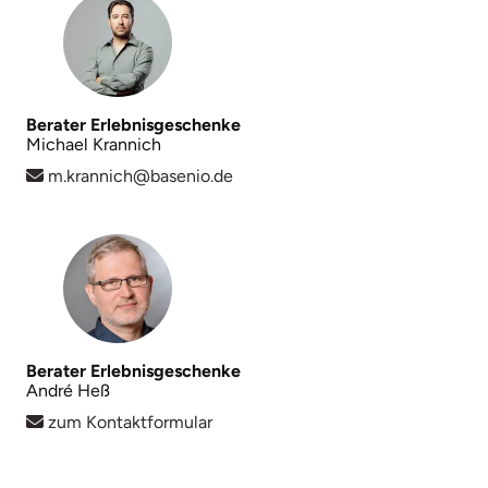
Mettingen
Moers
Märkisch-Oderland
Berater Erlebnisgeschenke
Michael Krannich
Mönchengladbach
m.krannich@basenio.de
München
Münster
Nagold
Berater Erlebnisgeschenke
André Heß
Neckarsulm
zum Kontaktformular
Nesselwang