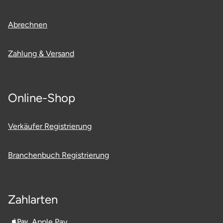
Potsdam-Mittelmark
Abrechnen
Prignitz
Zahlung & Versand
Regensburg
Rendsburg Eckernförde
Online-Shop
Rheine
Verkäufer Registrierung
Rodgau
Branchenbuch Registrierung
Rostock
Rottweil
Zahlarten
Rügen
Apple Pay