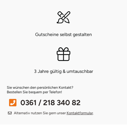
Bruchköbel
Münster
Sangerhausen
Bruchsal
Nürnberg
Sonneberg
Gutscheine selbst gestalten
Burghausen
Oberlausitz
Suhl
Calw
Pirna
Unterwellenborn
Chemnitz
Riesa
Weimar
3 Jahre gültig & umtauschbar
Cloppenburg
Ruhrgebiet
Weißenfels
Sie wünschen den persönlichen Kontakt?
Bestellen Sie bequem per Telefon!
Coburg
Strausberg (Berlin/Brandenburg)
Witterda
0361 / 218 340 82
Alternativ nutzen Sie gern unser
Kontaktformular
.
Cottbus
Sömmerda