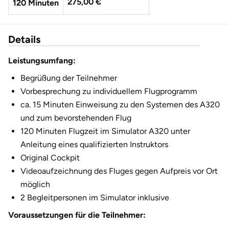
275,00 €
120 Minuten
Fürstenfeldbruck
Fürth
Details
Geiselwind
Leistungsumfang:
Begrüßung der Teilnehmer
Gelnhausen
Vorbesprechung zu individuellem Flugprogramm
ca. 15 Minuten Einweisung zu den Systemen des A320
Gera
und zum bevorstehenden Flug
120 Minuten Flugzeit im Simulator A320 unter
Gersfeld
Anleitung eines qualifizierten Instruktors
Original Cockpit
Gotha
Videoaufzeichnung des Fluges gegen Aufpreis vor Ort
möglich
Göppingen
2 Begleitpersonen im Simulator inklusive
Voraussetzungen für die Teilnehmer:
Görlitz