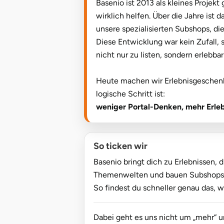
Darmstadt
Weimar
Basenio ist 2013 als kleines Projek
wirklich helfen. Über die Jahre is
Deggendorf
sächsische Schweiz
unsere spezialisierten Subshops, die
Diese Entwicklung war kein Zufall,
Dessau
nicht nur zu listen, sondern erlebba
Dietzenbach
Heute machen wir Erlebnisgeschenke 
logische Schritt ist:
Dingolfing
weniger Portal-Denken, mehr Erleb
Dorsten
So ticken wir
Dortmund
Basenio bringt dich zu Erlebnissen, 
Themenwelten und bauen Subshops, di
Dresden
So findest du schneller genau das,
Duisburg
Dabei geht es uns nicht um „mehr“ u