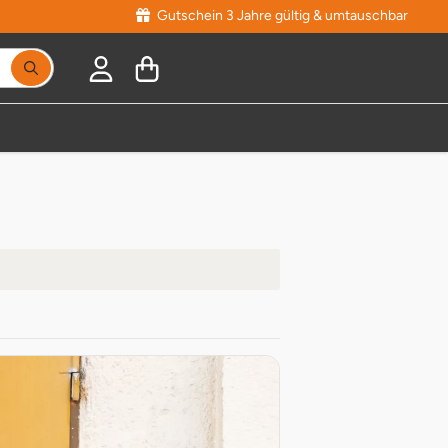
Gutschein 3 Jahre gültig & umtauschbar
Suchbegriff eingeben, Vorschläge erscheinen während