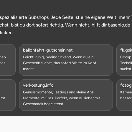
pezialisierte Subshops. Jede Seite ist eine eigene Welt: mehr 
, bist du dort sofort richtig. Wenn nicht, hilft dir basenio.de
licken.
ster
öffnet in neuem Fenster
ballonfahrt-gutschein.net
flugsi
rieb
Leicht, ruhig, beeindruckend. Wenn du ein
Cockpi
hes
Geschenk suchst, das sofort Weite im Kopf
Technik
macht.
suchst
r
öffnet in neuem Fenster
verkostung.info
fotogr
Genussmomente, Tastings und kleine Aha
Kamera 
tst.
Momente im Glas. Perfekt, wenn du lieber mit
besser
Geschmack begeisterst.