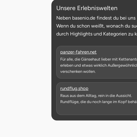
Fürstenfeldbruck
Unsere Erlebniswelten
Neben basenio.de findest du bei uns s
Fürth
Wenn du schon weißt, wonach du suchst
durch Highlights und Kategorien zu k
Geiselwind
Gelnhausen
öffnet in neuem Fen
panzer-fahren.net
Für alle, die Gänsehaut lieber mit Kettenant
erleben und etwas wirklich Außergewöhnlic
Gera
verschenken wollen.
Gersfeld
öffnet in neuem Fenste
rundflug.shop
Raus aus dem Alltag, rein in die Aussicht.
Gotha
Rundflüge, die du noch lange im Kopf behäl
Göppingen
Görlitz