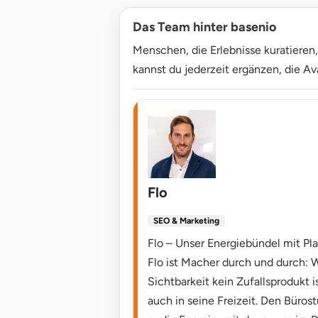
Halle
Das Team hinter basenio
Menschen, die Erlebnisse kuratieren
Hamburg
kannst du jederzeit ergänzen, die Ava
Hanau
Hannover
Haßfurt
Flo
Heidelberg
SEO & Marketing
Heidenheim
Flo – Unser Energiebündel mit Pla
Flo ist Macher durch und durch: W
Heilbronn
Sichtbarkeit kein Zufallsprodukt 
auch in seine Freizeit. Den Büros
Heldburg