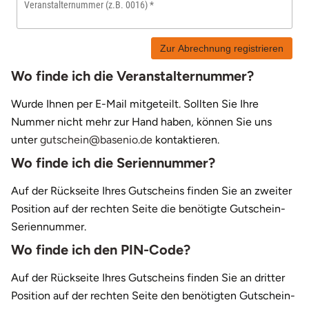
Veranstalternummer (z.B. 0016)
Grimmen (MV)
Thale
Eisenach
Porsche mieten
Harz
Bad Kohlgrub
Hannover
Bodensee
Halle (Saale)
Westerwald
Tropfsteinhöhle
Düsseldorf
Rum Tasting
Raesfeld
Wertgutscheine
Männer
Porzellanhochzeit
Vatertagsgeschenke
Freund
Romantische Geschenke
Zur Abrechnung registrieren
Rostock/Sanitz (MV)
Weißwasser
Erfurt
Mecklenburgische Seenplatte
Bad Königshofen
Karlsruhe (Baden-Württemberg)
Bonn
Heiligenstadt
Erfurt
Schokolade
Hamm
Geschenkboxen
Beste Freundin
Rosenhochzeit
Kindertagsgeschenke
Freundin
Schulabschluss
Wo finde ich die Veranstalternummer?
Knüllwald (Hessen)
Züttlingen
Frankfurt am Main
Niederrhein
Bad Rappenau
Köln (NRW)
Dortmund
Hildburghausen
Frankfurt am Main
Sekt Tasting
Münster
Merchandise
Bruder
Rubinhochzeit
Weihnachtsgeschenke
Mama
Wurde Ihnen per E-Mail mitgeteilt. Sollten Sie Ihre
Nummer nicht mehr zur Hand haben, können Sie uns
Fulda
Nordsee
Bad Rodach
Leipzig (Sachsen)
Dresden
Hof
Freiburg im Breisgau
Tequila
Kassel
Angebote
Chef
Nachbarn
Valentinstagsgeschenke
unter
gutschein@basenio.de
kontaktieren.
Wo finde ich die Seriennummer?
Gelsenkirchen
Ostfriesland
Baden-Baden
Mainz
Düsseldorf
Hohengandern
Greiz
Wein Tasting
Essen
Chefin
Oma
Besondere Geschenke
Auf der Rückseite Ihres Gutscheins finden Sie an zweiter
Gera
Ostsee
Bamberg
Melle
Erfurt
Jena
Hamburg
Whisky Tasting
Wetzlar
Ehefrau
Onkel
Position auf der rechten Seite die benötigte Gutschein-
Seriennummer.
Hannover
Österreich
Barnim
Mönchengladbach (NRW)
Erzgebirge
Koblenz
Köln
Duisburg
Ehemann
Opa
Wo finde ich den PIN-Code?
Kassel
Ruhrgebiet
Bautzen
München (Bayern)
Frankfurt am Main
Kronach
Lehrte bei Hannover
Lüdinghausen
Eltern
Papa
Auf der Rückseite Ihres Gutscheins finden Sie an dritter
Position auf der rechten Seite den benötigten Gutschein-
Koblenz
Sächsische Schweiz
Berlin
Nürnberg (Bayern)
Freiberg
Köln
Leipzig
Freund
Patenkind