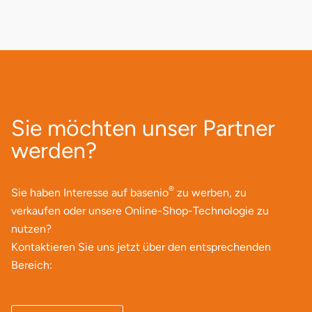
Darmstadt
Weimar
Deggendorf
sächsische Schweiz
Dessau
Dietzenbach
Sie möchten unser Partner
Dingolfing
werden?
Dorsten
®
Sie haben Interesse auf basenio
zu werben, zu
verkaufen oder unsere Online-Shop-Technologie zu
Dortmund
nutzen?
Kontaktieren Sie uns jetzt über den entsprechenden
Dresden
Bereich:
Duisburg