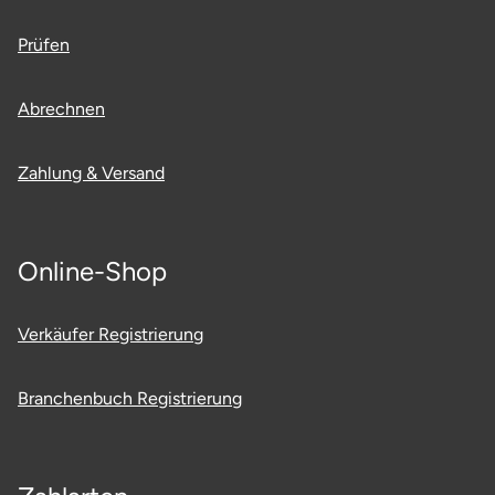
Fürstenfeldbruck
Prüfen
Fürth
Abrechnen
Geiselwind
Zahlung & Versand
Gelnhausen
Gera
Online-Shop
Gersfeld
Verkäufer Registrierung
Gotha
Branchenbuch Registrierung
Göppingen
Görlitz