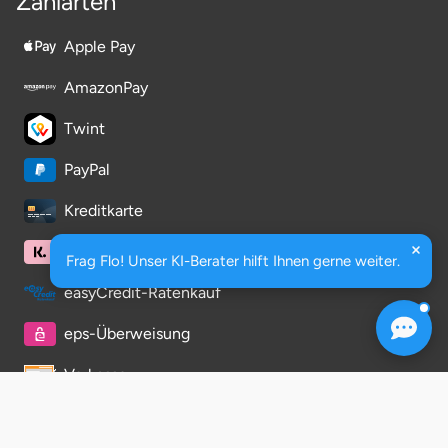
Zahlarten
Halle
Apple Pay
Hamburg
AmazonPay
Hanau
Twint
PayPal
Hannover
Kreditkarte
Haßfurt
Klarna
Frag Flo! Unser KI-Berater hilft Ihnen gerne weiter.
Heidelberg
easyCredit-Ratenkauf
Heidenheim
eps-Überweisung
Vorkasse
Heilbronn
Rechnung
Heldburg