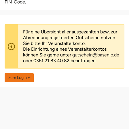
PIN-Code.
Leipzig
Schwäbische Alb
Bitterfeld
Oberhausen, Nordrhein-Westfalen
Freiburg
Leipzig
Mühlhausen
Freundin
Schwester
Mannheim
Blieskastel
Rostock
Gotha
Masserberg
Nürnberg
Mama
Tante
Für eine Übersicht aller ausgezahlten bzw. zur
Abrechnung registrierten Gutscheine nutzen
Mühlhausen
Bochum
Rottenburg am Neckar (Baden-Württemberg)
Hamburg
Meiningen
Paderborn
Papa
Sie bitte Ihr Veranstalterkonto.
Die Einrichtung eines Veranstalterkontos
können Sie gerne unter
gutschein@basenio.de
München
Bonn
Schweinfurt (Bayern)
Hannover
Merseburg
Siebeldingen bei Ludwigshafen am Rhein
Schwester
oder 0361 21 83 40 82 beauftragen.
Rosenheim
Bostalsee
Sundern (NRW)
Jena
Naumburg (Saale)
Stuttgart
Sohn
zum Login »
Wuppertal
Brandenburg an der Havel
Wiesbaden
Köln
Nordhausen
Würzburg
Tochter
Zwickau
Braunschweig
Meißen
Querfurt
Zwickau
Bremen
Mengen
Römhild
Bremervörde
München
Saalfeld