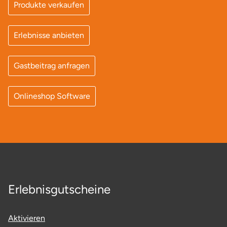
Produkte verkaufen
Düsseldorf
Erfurt
Erlebnisse anbieten
Erlangen
Gastbeitrag anfragen
Essen
Onlineshop Software
Flensburg
Frankfurt am Main
Freiberg
Freiburg
Erlebnisgutscheine
Fulda
Aktivieren