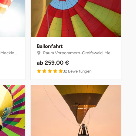
Ballonfahrt
Vorpommern
Raum Vorpommern-Greifswald, Mecklenburg-Vorpommern
ab
259,00 €
5 von 5
32
Bewertungen