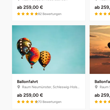
ab
259,00 €
ab
259
4.7 von 5
82
Bewertungen
Ballonfahrt
Ballonfa
Raum Neumünster, Schleswig-Holstein
Raum S
ab
259,00 €
ab
259
4.6 von 5
70
Bewertungen