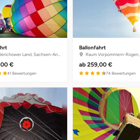
hrt
Ballonfahrt
richower Land, Sachsen-Anhalt
Raum Vorpommern-Rügen, Mecklenburg-
,00 €
ab
259,00 €
5 von 5
4.6 von 5
41
Bewertungen
74
Bewertungen