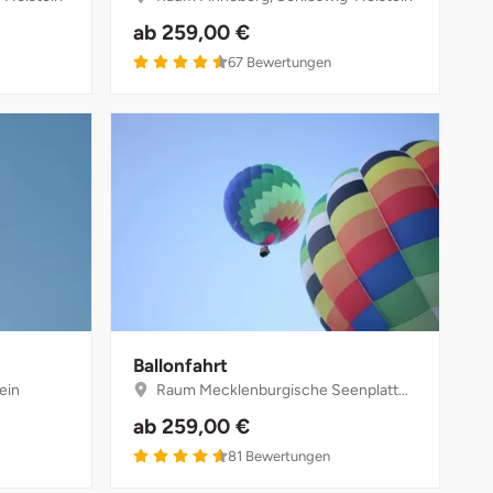
ab
259,00 €
4.5 von 5
67
Bewertungen
Ballonfahrt
ein
Raum Mecklenburgische Seenplatte, Mecklenburg-Vorpommern
ab
259,00 €
4.6 von 5
81
Bewertungen