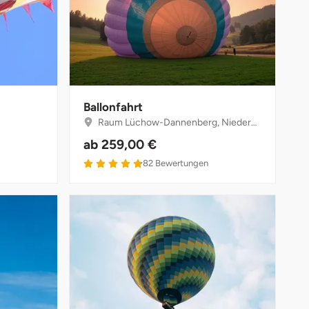
Ballonfahrt
g
Raum Lüchow-Dannenberg, Niedersachsen
ab
259,00 €
4.8 von 5
82
Bewertungen