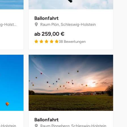
Ballonfahrt
Holstein
Raum Plön, Schleswig-Holstein
ab
259,00 €
5 von 5
38
Bewertungen
Ballonfahrt
-Holstein
Raum Pinneberg, Schleswig-Holstein