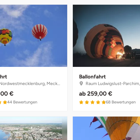
hrt
Ballonfahrt
westmecklenburg, Mecklenburg-Vorpommern
Raum Ludwigslust-Parchim, Mecklenburg
,00 €
ab
259,00 €
4.9 von 5
4.8 von 5
44
Bewertungen
68
Bewertungen