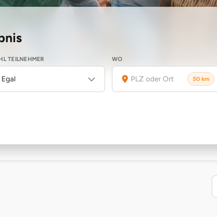
bnis
L TEILNEHMER
WO
Egal
50 km