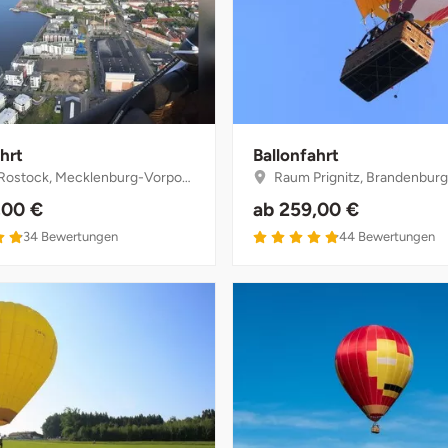
hrt
Ballonfahrt
stock, Mecklenburg-Vorpommern
Raum Prignitz, Brandenbur
,00 €
ab
259,00 €
4.9 von 5
4.9 von 5
34
Bewertungen
44
Bewertungen