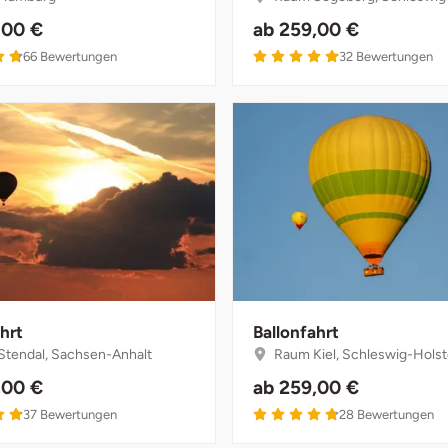
,00 €
ab
259,00 €
4.7 von 5
4.9 von 5
66
Bewertungen
32
Bewertungen
hrt
Ballonfahrt
tendal, Sachsen-Anhalt
Raum Kiel, Schleswig-Holst
,00 €
ab
259,00 €
4.9 von 5
4.8 von 5
37
Bewertungen
28
Bewertungen