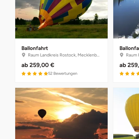
Münster
Sangerhausen
Nürnberg
Sonneberg
Oberlausitz
Suhl
Ballonfahrt
Ballonfa
Raum Landkreis Rostock, Mecklenburg-Vorpommern
Raum Ro
Pirna
Unterwellenborn
ab
259,00 €
ab
259
4.8 von 5
52
Bewertungen
Riesa
Weimar
Ruhrgebiet
Weißenfels
Strausberg (Berlin/Brandenburg)
Witterda
Sömmerda