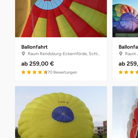
Ballonfahrt
Ballonfa
Raum Rendsburg-Eckernförde, Schleswig-Holstein
Raum Je
ab
259,00 €
ab
259
4.6 von 5
70
Bewertungen