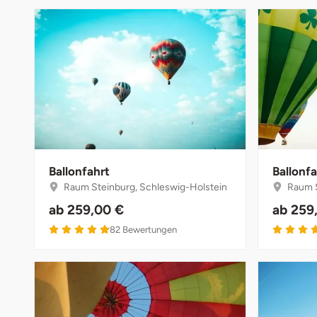
Ballonfahrt
Ballonfa
Raum Steinburg, Schleswig-Holstein
Raum S
ab
259,00 €
ab
259
4.9 von 5
82
Bewertungen