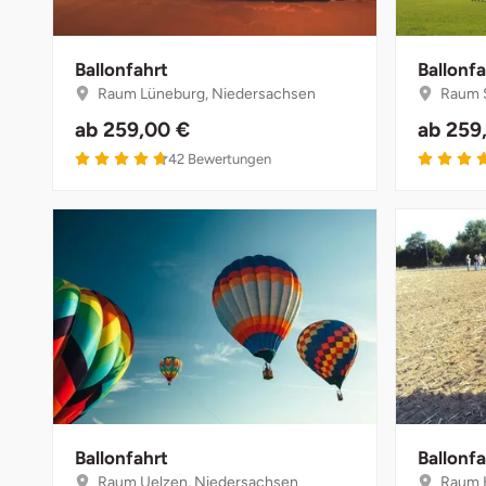
Weimar
sächsische Schweiz
Ballonfahrt
Ballonfa
Raum Lüneburg, Niedersachsen
Raum S
ab
259,00 €
ab
259
4.7 von 5
42
Bewertungen
Ballonfahrt
Ballonfa
Raum Uelzen, Niedersachsen
Raum 