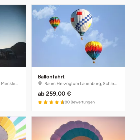
Ballonfahrt
-Vorpommern
Raum Herzogtum Lauenburg, Schleswig-Holstein
ab
259,00 €
4.6 von 5
80
Bewertungen