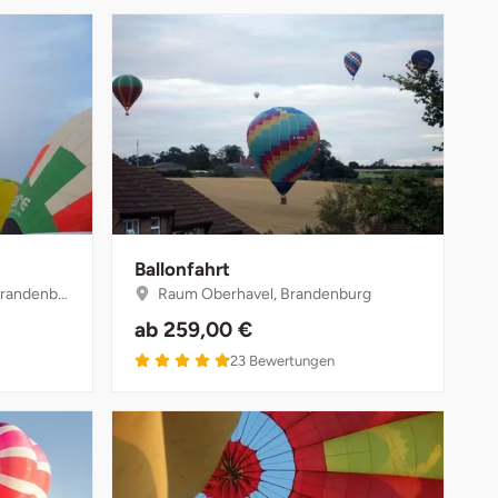
Ballonfahrt
andenburg
Raum Oberhavel, Brandenburg
ab
259,00 €
4.9 von 5
23
Bewertungen