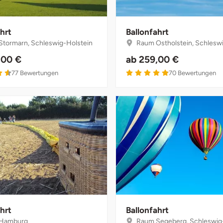
hrt
Ballonfahrt
tormarn, Schleswig-Holstein
Raum Ostholstein, Schleswig-
,00 €
ab
259,00 €
4.6 von 5
4.9 von 5
77
Bewertungen
70
Bewertungen
hrt
Ballonfahrt
Hamburg
Raum Segeberg, Schleswig