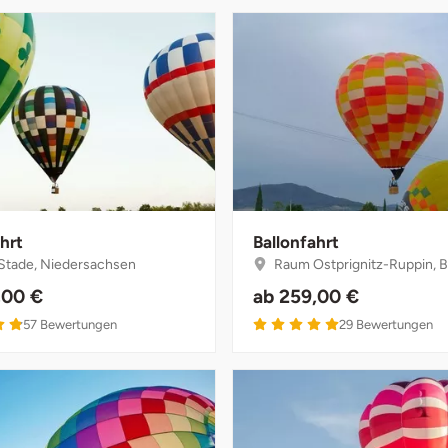
hrt
Ballonfahrt
tade, Niedersachsen
Raum Ostprignitz-Ruppin, Br
,00 €
ab
259,00 €
4.9 von 5
5 von 5
57
Bewertungen
29
Bewertungen