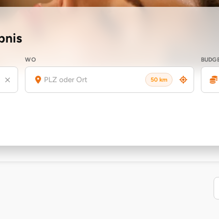
bnis
WO
BUDG
50 km