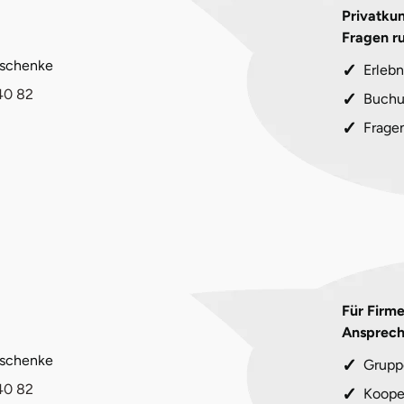
Privatkun
Fragen r
eschenke
Erlebn
40 82
Buchu
Frage
Für Firm
Ansprech
eschenke
Grupp
40 82
Koope