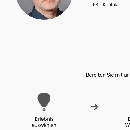
Kontakt
Fürstenfeldbruck
Fürth
Geiselwind
Gelnhausen
Gera
Bereiten Sie mit 
Gersfeld
Gotha
Göppingen
Erlebnis
E
Görlitz
auswählen
W