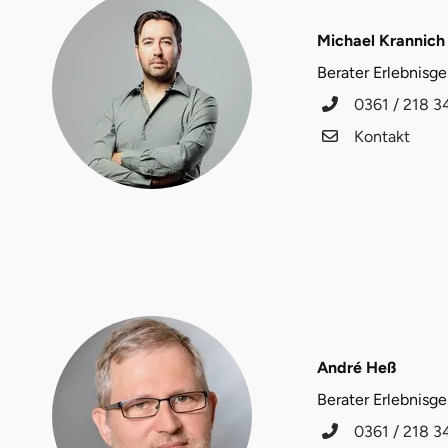
Düsseldorf
Michael Krannich
Erfurt
Berater Erlebnisg
0361 / 218 3
Erlangen
Kontakt
Essen
Flensburg
Frankfurt am Main
Freiberg
Freiburg
André Heß
Berater Erlebnisg
Fulda
0361 / 218 3