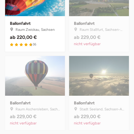
Ballonfahrt
Ballonfahrt
Raum Zwickau, Sachsen
Raum Staßfurt, Sachsen-Anhalt
ab
220,00 €
ab
229,00 €
4.7 von 5
nicht verfügbar
36
Ballonfahrt
Ballonfahrt
Raum Aschersleben, Sachsen-Anhalt
Stadt Seeland, Sachsen-Anhalt
ab
229,00 €
ab
229,00 €
nicht verfügbar
nicht verfügbar