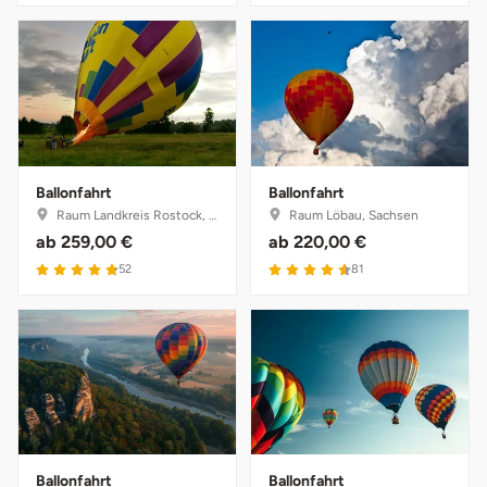
Ballonfahrt
Ballonfahrt
Raum Landkreis Rostock, Mecklenburg-Vorpommern
Raum Löbau, Sachsen
ab
259,00 €
ab
220,00 €
4.8 von 5
4.6 von 5
52
81
Ballonfahrt
Ballonfahrt