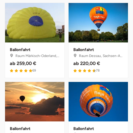
Ballonfahrt
Ballonfahrt
Raum Märkisch-Oderland, Brandenburg
Raum Dessau, Sachsen-Anhalt
ab
259,00 €
ab
220,00 €
4.9 von 5
4.6 von 5
69
78
Ballonfahrt
Ballonfahrt