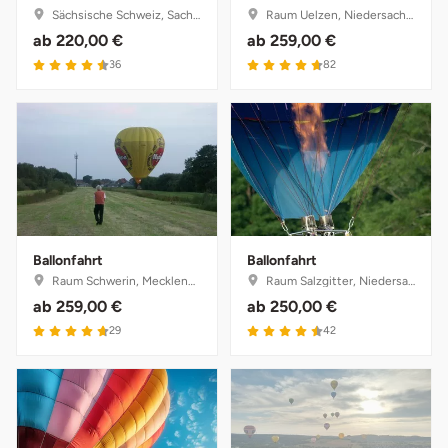
Sächsische Schweiz, Sachsen
Raum Uelzen, Niedersachsen
ab
220,00 €
ab
259,00 €
4.5 von 5
4.7 von 5
36
82
Ballonfahrt
Ballonfahrt
Raum Schwerin, Mecklenburg-Vorpommern
Raum Salzgitter, Niedersachsen
ab
259,00 €
ab
250,00 €
4.7 von 5
4.5 von 5
29
42