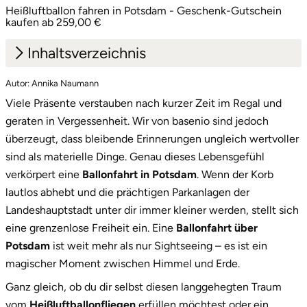
Heißluftballon fahren in Potsdam - Geschenk-Gutschein
kaufen ab 259,00 €
Inhaltsverzeichnis
Autor: Annika Naumann
1.
Die Schlösserstadt aus der Luft bewundern
Viele Präsente verstauben nach kurzer Zeit im Regal und
2.
Wähle dein passendes Korb-Arrangement
geraten in Vergessenheit. Wir von basenio sind jedoch
überzeugt, dass bleibende Erinnerungen ungleich wertvoller
2.1
Klassische Gruppenfahrt
sind als materielle Dinge. Genau dieses Lebensgefühl
2.2
Romantikfahrt für Paare
verkörpert eine
Ballonfahrt in Potsdam
. Wenn der Korb
lautlos abhebt und die prächtigen Parkanlagen der
2.3
Komfort- & Panoramakorb
Landeshauptstadt unter dir immer kleiner werden, stellt sich
eine grenzenlose Freiheit ein. Eine
Ballonfahrt über
3.
Wichtige Fakten für dein Luftabenteuer
Potsdam
ist weit mehr als nur Sightseeing – es ist ein
4.
Starte jetzt dein Potsdamer Ballon-Erlebnis
magischer Moment zwischen Himmel und Erde.
Ganz gleich, ob du dir selbst diesen langgehegten Traum
vom
Heißluftballonfliegen
erfüllen möchtest oder ein