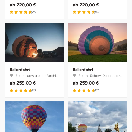
ab
220,00 €
ab
220,00 €
4.6 von 5
4.8 von 5
25
53
Ballonfahrt
Ballonfahrt
Raum Ludwigslust-Parchim, Mecklenburg-Vorpommern
Raum Lüchow-Dannenberg, Niedersachsen
ab
259,00 €
ab
259,00 €
4.8 von 5
4.8 von 5
68
82