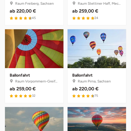
Raum Freiberg, Sachsen
Raum Stettiner Haff, Mecklenburg-Vorpommern
ab
220,00 €
ab
259,00 €
4.6 von 5
4.8 von 5
45
24
Ballonfahrt
Ballonfahrt
Raum Vorpommern-Greifswald, Mecklenburg-Vorpommern
Raum Pirna, Sachsen
ab
259,00 €
ab
220,00 €
5 von 5
4.5 von 5
32
75