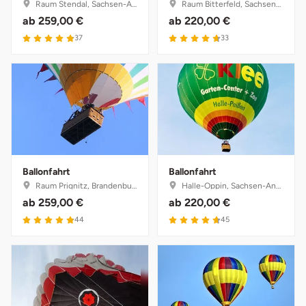
Raum Stendal, Sachsen-Anhalt
Raum Bitterfeld, Sachsen-Anhalt
ab
259,00 €
ab
220,00 €
4.9 von 5
4.7 von 5
37
33
Ballonfahrt
Ballonfahrt
Raum Prignitz, Brandenburg
Halle-Oppin, Sachsen-Anhalt
ab
259,00 €
ab
220,00 €
4.9 von 5
4.7 von 5
44
45