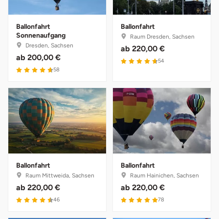
Ballonfahrt
Ballonfahrt
Sonnenaufgang
Raum Dresden, Sachsen
Dresden, Sachsen
ab
220,00 €
ab
200,00 €
4.7 von 5
54
4.7 von 5
58
Ballonfahrt
Ballonfahrt
Raum Mittweida, Sachsen
Raum Hainichen, Sachsen
ab
220,00 €
ab
220,00 €
4.5 von 5
5 von 5
46
78