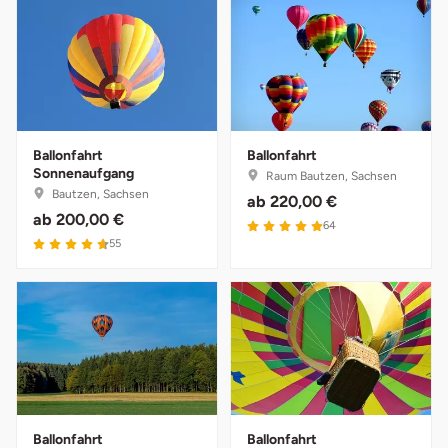
Ballonfahrt
Ballonfahrt
Sonnenaufgang
Raum Bautzen, Sachsen
Bautzen, Sachsen
ab
220,00 €
ab
200,00 €
5 von 5
64
4.7 von 5
55
Ballonfahrt
Ballonfahrt