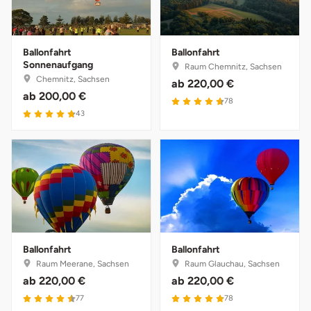
Ballonfahrt
Ballonfahrt
Sonnenaufgang
Raum Chemnitz, Sachsen
Chemnitz, Sachsen
ab
220,00 €
ab
200,00 €
4.7 von 5
78
4.8 von 5
43
Ballonfahrt
Ballonfahrt
Raum Meerane, Sachsen
Raum Glauchau, Sachsen
ab
220,00 €
ab
220,00 €
4.5 von 5
4.9 von 5
77
78