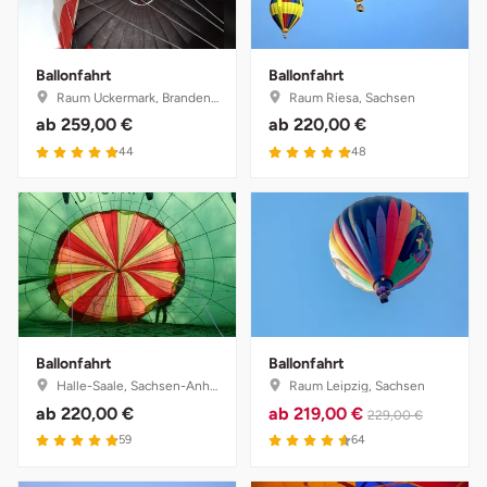
Ballonfahrt
Ballonfahrt
Raum Uckermark, Brandenburg
Raum Riesa, Sachsen
ab
259,00 €
ab
220,00 €
4.9 von 5
4.9 von 5
44
48
Ballonfahrt
Ballonfahrt
Halle-Saale, Sachsen-Anhalt
Raum Leipzig, Sachsen
ab
220,00 €
ab
219,00 €
229,00 €
4.9 von 5
4.6 von 5
59
64