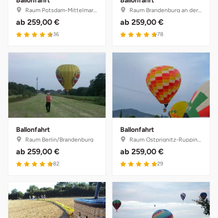
Ballonfahrt
Ballonfahrt
Raum Potsdam-Mittelmark, Brandenburg
Raum Brandenburg an der Havel, Brandenburg
ab
259,00 €
ab
259,00 €
Münster
Sangerhausen
4.6 von 5
4.7 von 5
36
78
Nürnberg
Sonneberg
Oberlausitz
Suhl
Pirna
Unterwellenborn
Riesa
Weimar
Ballonfahrt
Ballonfahrt
Raum Berlin/Brandenburg
Raum Ostprignitz-Ruppin, Brandenburg
Ruhrgebiet
Weißenfels
ab
259,00 €
ab
259,00 €
4.7 von 5
5 von 5
82
29
Strausberg (Berlin/Brandenburg)
Witterda
Sömmerda