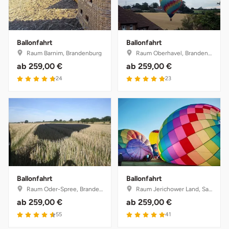
Weimar
sächsische Schweiz
Ballonfahrt
Ballonfahrt
Raum Barnim, Brandenburg
Raum Oberhavel, Brandenburg
ab
259,00 €
ab
259,00 €
4.8 von 5
4.9 von 5
24
23
Ballonfahrt
Ballonfahrt
Raum Oder-Spree, Brandenburg
Raum Jerichower Land, Sachsen-Anhalt
ab
259,00 €
ab
259,00 €
4.6 von 5
5 von 5
55
41