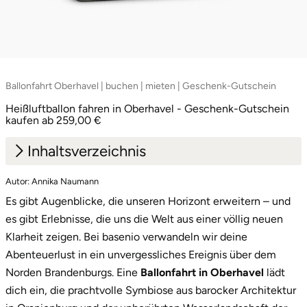
Ballonfahrt Oberhavel | buchen | mieten | Geschenk-Gutschein
Heißluftballon fahren in Oberhavel - Geschenk-Gutschein
kaufen ab 259,00 €
Inhaltsverzeichnis
Autor: Annika Naumann
1.
Oberhavel und das Ruppiner Land von oben
Es gibt Augenblicke, die unseren Horizont erweitern – und
entdecken
es gibt Erlebnisse, die uns die Welt aus einer völlig neuen
2.
Dein Platz im Korb über der Havel
Klarheit zeigen. Bei basenio verwandeln wir deine
Abenteuerlust in ein unvergessliches Ereignis über dem
2.1
Klassische Oberhavel-Tour
Norden Brandenburgs. Eine
Ballonfahrt in Oberhavel
lädt
2.2
Exklusive Fahrt für zwei
dich ein, die prachtvolle Symbiose aus barocker Architektur