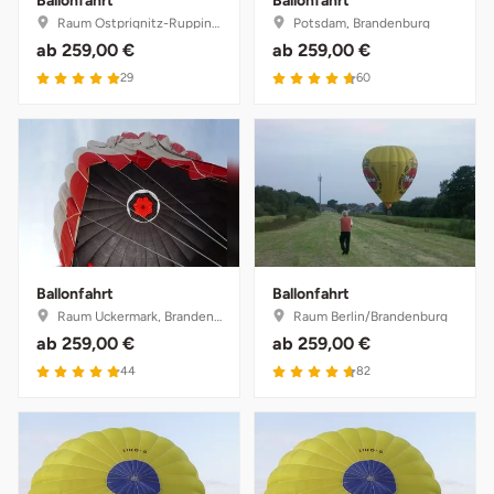
Ballonfahrt
Ballonfahrt
Raum Ostprignitz-Ruppin, Brandenburg
Potsdam, Brandenburg
ab
259,00 €
ab
259,00 €
Münster
Sangerhausen
29
60
Nürnberg
Sonneberg
Oberlausitz
Suhl
Pirna
Unterwellenborn
Riesa
Weimar
Ballonfahrt
Ballonfahrt
Raum Uckermark, Brandenburg
Raum Berlin/Brandenburg
Ruhrgebiet
Weißenfels
ab
259,00 €
ab
259,00 €
44
82
Strausberg (Berlin/Brandenburg)
Witterda
Sömmerda