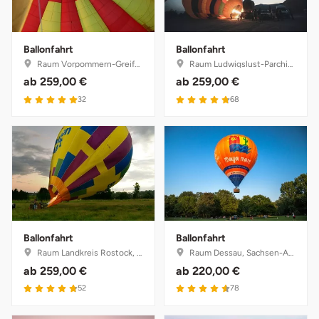
Ballonfahrt
Ballonfahrt
Raum Vorpommern-Greifswald, Mecklenburg-Vorpommern
Raum Ludwigslust-Parchim, Mecklenburg-Vorpommern
ab
259,00 €
ab
259,00 €
32
68
Ballonfahrt
Ballonfahrt
Raum Landkreis Rostock, Mecklenburg-Vorpommern
Raum Dessau, Sachsen-Anhalt
ab
259,00 €
ab
220,00 €
52
78