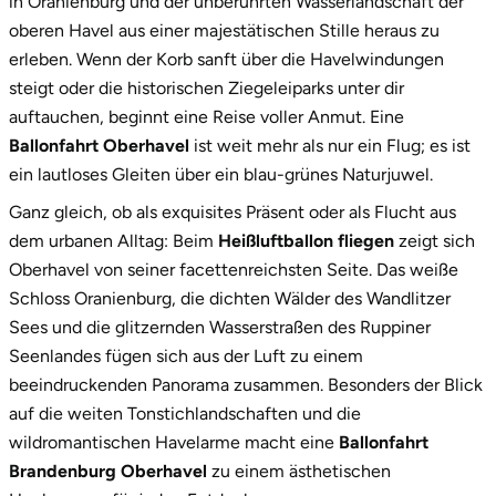
in Oranienburg und der unberührten Wasserlandschaft der
2.3
360-Grad-Sicht im Panoramakorb
oberen Havel aus einer majestätischen Stille heraus zu
erleben. Wenn der Korb sanft über die Havelwindungen
3.
Das solltest du vorab wissen
steigt oder die historischen Ziegeleiparks unter dir
4.
Dein Abenteuer über Oberhavel startet hier
auftauchen, beginnt eine Reise voller Anmut. Eine
Ballonfahrt Oberhavel
ist weit mehr als nur ein Flug; es ist
ein lautloses Gleiten über ein blau-grünes Naturjuwel.
Ganz gleich, ob als exquisites Präsent oder als Flucht aus
dem urbanen Alltag: Beim
Heißluftballon fliegen
zeigt sich
Oberhavel von seiner facettenreichsten Seite. Das weiße
Schloss Oranienburg, die dichten Wälder des Wandlitzer
Sees und die glitzernden Wasserstraßen des Ruppiner
Seenlandes fügen sich aus der Luft zu einem
beeindruckenden Panorama zusammen. Besonders der Blick
auf die weiten Tonstichlandschaften und die
wildromantischen Havelarme macht eine
Ballonfahrt
Brandenburg Oberhavel
zu einem ästhetischen