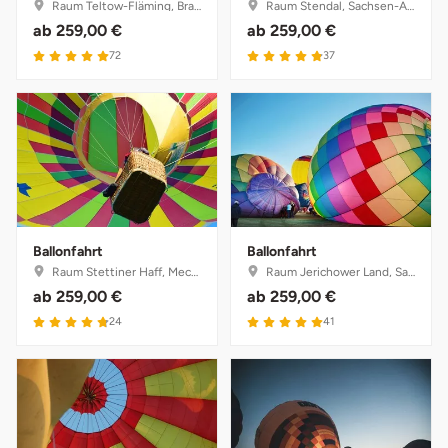
Raum Teltow-Fläming, Brandenburg
Raum Stendal, Sachsen-Anhalt
ab
259,00 €
ab
259,00 €
72
37
Ballonfahrt
Ballonfahrt
Raum Stettiner Haff, Mecklenburg-Vorpommern
Raum Jerichower Land, Sachsen-Anhalt
ab
259,00 €
ab
259,00 €
24
41