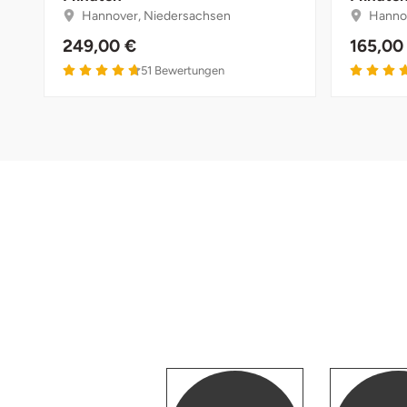
Fürstenfeldbruck
Hannover, Niedersachsen
Hannov
249,00 €
165,00
Fürth
51
Bewertungen
Geiselwind
Gelnhausen
Gera
Gersfeld
Gotha
Göppingen
Görlitz