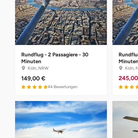
Bruchköbel
Sangerhausen
Bruchsal
Sonneberg
Burghausen
Suhl
Rundflug - 2 Passagiere - 30
Rundflug
Minuten
Minute
Calw
Unterwellenborn
Köln, NRW
Köln,
Chemnitz
Weimar
245,0
149,00 €
44
Bewertungen
Cloppenburg
Weißenfels
Coburg
Witterda
Cottbus