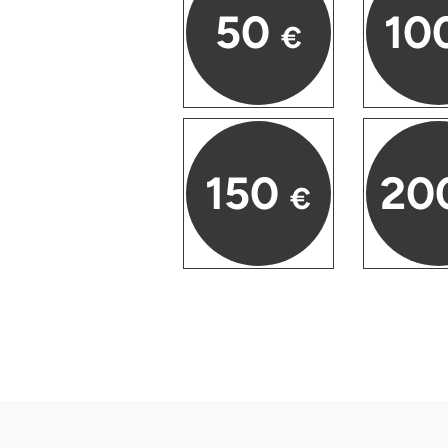
50
10
Halle
€
Hamburg
Hanau
Hannover
150
20
€
Haßfurt
Heidelberg
Heidenheim
Heilbronn
Heldburg