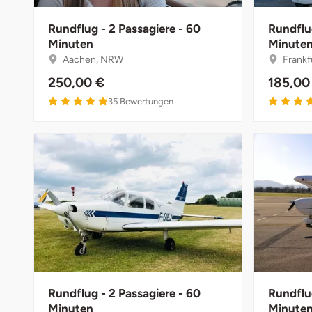
Düsseldorf
Rundflug - 2 Passagiere - 60
Rundflug
Erfurt
Minuten
Minute
Aachen, NRW
Frankf
Erlangen
250,00 €
185,00
35
Bewertungen
Essen
Flensburg
Frankfurt am Main
Freiberg
Freiburg
Fulda
Rundflug - 2 Passagiere - 60
Rundflug
Minuten
Minute