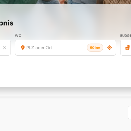
bnis
WO
BUDG
50 km