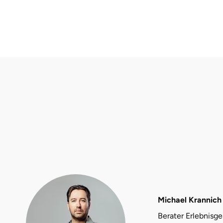
Düsseldorf
Erfurt
Erlangen
Essen
Flensburg
Frankfurt am Main
Freiberg
Freiburg
Michael Krannich
Fulda
Berater Erlebnisg