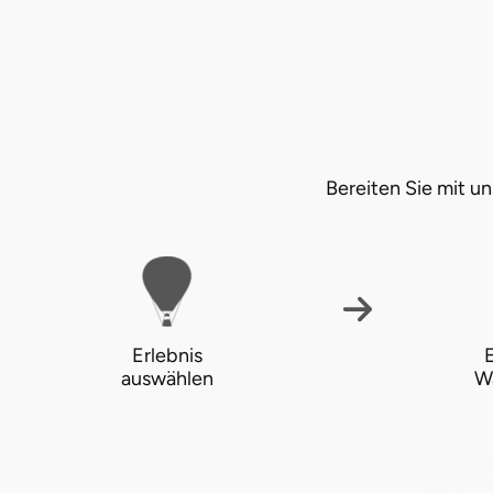
Halle
Hamburg
Hanau
Bereiten Sie mit 
Hannover
Haßfurt
Heidelberg
Erlebnis
E
Heidenheim
auswählen
W
Heilbronn
Heldburg