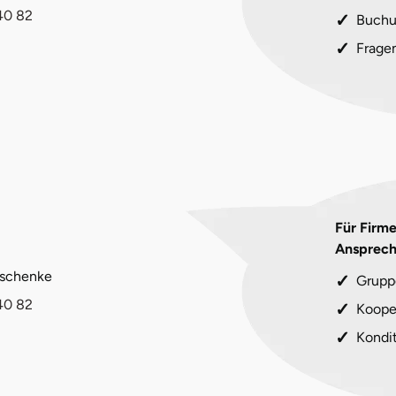
40 82
Buchu
Frage
Für Firm
Ansprech
eschenke
Grupp
40 82
Koope
Kondi