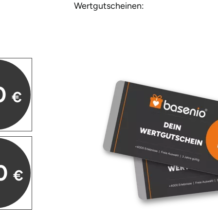
Wertgutscheinen:
0
€
0
€