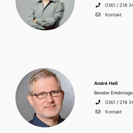
Fürstenfeldbruck
0361 / 218 3
Kontakt
Fürth
Geiselwind
Gelnhausen
Gera
Gersfeld
André Heß
Berater Erlebnisg
Gotha
0361 / 218 3
Göppingen
Kontakt
Görlitz